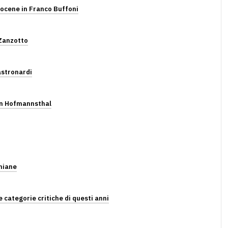
ocene in Franco Buffoni
 Zanzotto
Mastronardi
von Hofmannsthal
niane
e categorie critiche di questi anni