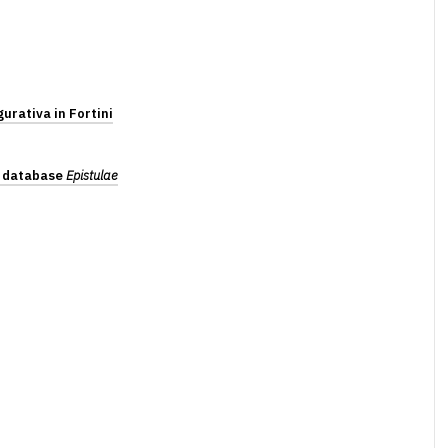
gurativa in Fortini
el database
Epistulae