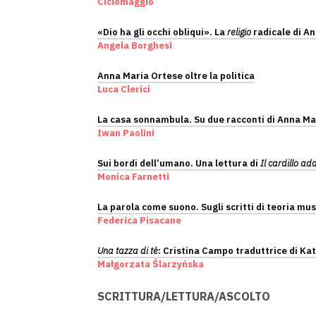
Ciclomaggio
«Dio ha gli occhi obliqui». La
religio
radicale di A
Angela Borghesi
Anna Maria Ortese oltre la politica
Luca Clerici
La casa sonnambula. Su due racconti di Anna Ma
Iwan Paolini
Sui bordi dell’umano. Una lettura di
Il cardillo ad
Monica Farnetti
La parola come suono. Sugli scritti di teoria mus
Federica Pisacane
Una tazza di tè
: Cristina Campo traduttrice di Ka
Małgorzata Ślarzyńska
SCRITTURA/LETTURA/ASCOLTO