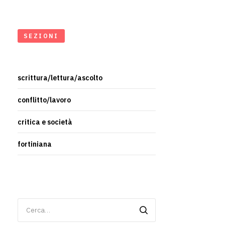
SEZIONI
scrittura/lettura/ascolto
conflitto/lavoro
critica e società
fortiniana
Ricerca
per: