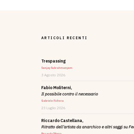
ARTICOLI RECENTI
Trespassing
Sanjay Subrahmanyam
3 Agosto 2026
Fabio Moliterni,
Il possibile contro il necessario
Gabriele Fichera
23 Luglio 2026
Riccardo Castellana,
Ritratto dell’artista da anarchico e altri saggi su F
Riccardo Dileno