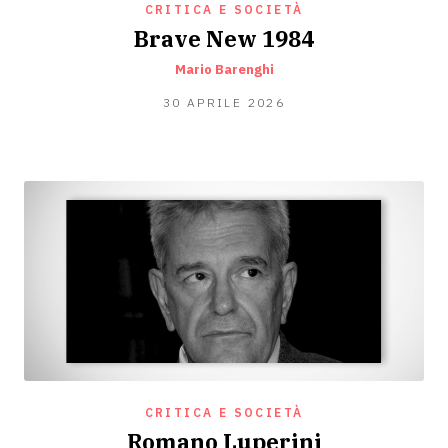
CRITICA E SOCIETÀ
Brave New 1984
Mario Barenghi
21
30 APRILE 2026
APRILE
2026
CRITICA E SOCIETÀ
Romano Luperini