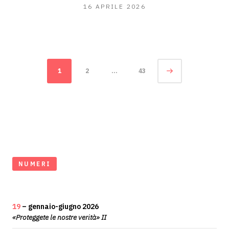
16
16 APRILE 2026
APRILE
2026
Navigazione
Pagina
1
2
…
43
tra
articoli
NUMERI
19
– gennaio-giugno 2026
«Proteggete le nostre verità» II