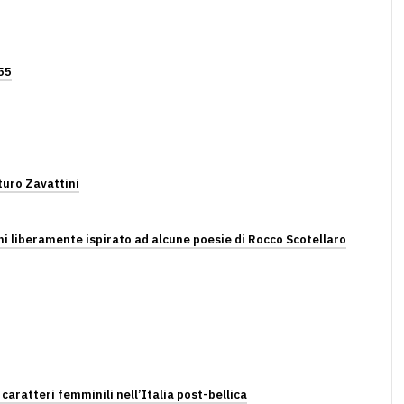
955
rturo Zavattini
i liberamente ispirato ad alcune poesie di Rocco Scotellaro
 caratteri femminili nell’Italia post-bellica