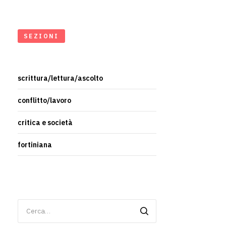
SEZIONI
scrittura/lettura/ascolto
conflitto/lavoro
critica e società
fortiniana
Ricerca
per: