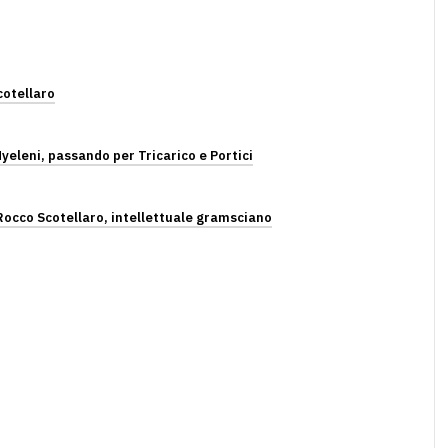
cotellaro
yeleni, passando per Tricarico e Portici
occo Scotellaro, intellettuale gramsciano