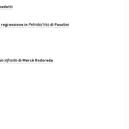
nedetti
a regressione in
Petrolio
/
Vas
di Pasolini
io infranto
di Mercè Rodoreda