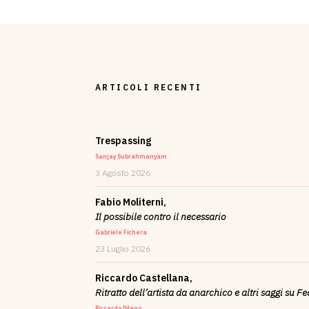
ARTICOLI RECENTI
Trespassing
Sanjay Subrahmanyam
3 Agosto 2026
Fabio Moliterni,
Il possibile contro il necessario
Gabriele Fichera
23 Luglio 2026
Riccardo Castellana,
Ritratto dell’artista da anarchico e altri saggi su F
Riccardo Dileno