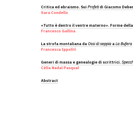
Critica ed ebraismo. Sui
Profeti
di Giacomo Debe
Sara Condello
«Tutto è dentro il ventre materno». Forme dell
Francesco Gallina
La strofa montaliana da
Ossi di seppia
a
La Bufera
Francesca Ippoliti
Generi di massa e genealogie di scrittrici.
Specch
Cèlia Nadal Pasqual
Abstract