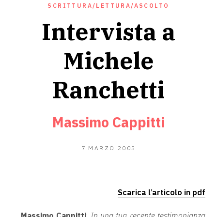
SCRITTURA/LETTURA/ASCOLTO
Intervista a
Michele
Ranchetti
Massimo Cappitti
9
7 MARZO 2005
GIUGNO
2020
Scarica l’articolo in pdf
Massimo Cappitti
:
In una tua recente testimonianza