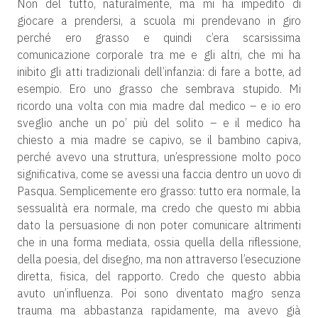
Non del tutto, naturalmente, ma mi ha impedito di
giocare a prendersi, a scuola mi prendevano in giro
perché ero grasso e quindi c’era scarsissima
comunicazione corporale tra me e gli altri, che mi ha
inibito gli atti tradizionali dell’infanzia: di fare a botte, ad
esempio. Ero uno grasso che sembrava stupido. Mi
ricordo una volta con mia madre dal medico – e io ero
sveglio anche un po’ più del solito – e il medico ha
chiesto a mia madre se capivo, se il bambino capiva,
perché avevo una struttura, un’espressione molto poco
significativa, come se avessi una faccia dentro un uovo di
Pasqua. Semplicemente ero grasso: tutto era normale, la
sessualità era normale, ma credo che questo mi abbia
dato la persuasione di non poter comunicare altrimenti
che in una forma mediata, ossia quella della riflessione,
della poesia, del disegno, ma non attraverso l’esecuzione
diretta, fisica, del rapporto. Credo che questo abbia
avuto un’influenza. Poi sono diventato magro senza
trauma ma abbastanza rapidamente, ma avevo già