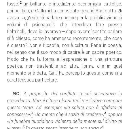
2
fosse)
un brillante e intelligente economista cattolico,
poi politico, e Galli mi ha conosciuto perché Andreatta gli
aveva suggerito di parlare con me per la pubblicazione di
volumi di psicoanalisi che intendeva fare presso
Feltrinelli, dove io lavoravo – dopo avermi sentito parlare
si è chiesto, come ha ammesso recentemente, che cosa
è questo? Non è filosofia, non è cultura. Parla in poesia,
nel senso che il suo modo di capire è un capire poetico.
Modo che ha la forma e l’espressione di una struttura
poetica, non trasferibile ad altra forma che in quel
momento si è data. Galli ha percepito questa come una
caratteristica particolare.
MC
.:
A proposito del conflitto a cui accennavo in
precedenza. Vorrei citare alcuni tuoi versi dove compare
questo tema. Ad esempio: «la salute non è affidata al
3
4
conoscere»,
«la mente che è sazia di credere»,
oppure
«la funebre quotidiana violenza della mente sul diritto di
5
vivere».
In questo senso intendevo una sorta di…