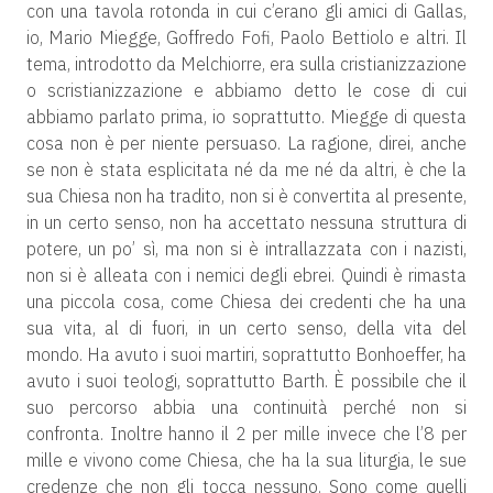
con una tavola rotonda in cui c’erano gli amici di Gallas,
io, Mario Miegge, Goffredo Fofi, Paolo Bettiolo e altri. Il
tema, introdotto da Melchiorre, era sulla cristianizzazione
o scristianizzazione e abbiamo detto le cose di cui
abbiamo parlato prima, io soprattutto. Miegge di questa
cosa non è per niente persuaso. La ragione, direi, anche
se non è stata esplicitata né da me né da altri, è che la
sua Chiesa non ha tradito, non si è convertita al presente,
in un certo senso, non ha accettato nessuna struttura di
potere, un po’ sì, ma non si è intrallazzata con i nazisti,
non si è alleata con i nemici degli ebrei. Quindi è rimasta
una piccola cosa, come Chiesa dei credenti che ha una
sua vita, al di fuori, in un certo senso, della vita del
mondo. Ha avuto i suoi martiri, soprattutto Bonhoeffer, ha
avuto i suoi teologi, soprattutto Barth. È possibile che il
suo percorso abbia una continuità perché non si
confronta. Inoltre hanno il 2 per mille invece che l’8 per
mille e vivono come Chiesa, che ha la sua liturgia, le sue
credenze che non gli tocca nessuno. Sono come quelli