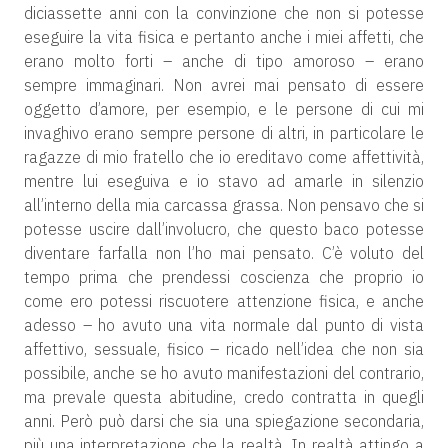
diciassette anni con la convinzione che non si potesse
eseguire la vita fisica e pertanto anche i miei affetti, che
erano molto forti – anche di tipo amoroso – erano
sempre immaginari. Non avrei mai pensato di essere
oggetto d’amore, per esempio, e le persone di cui mi
invaghivo erano sempre persone di altri, in particolare le
ragazze di mio fratello che io ereditavo come affettività,
mentre lui eseguiva e io stavo ad amarle in silenzio
all’interno della mia carcassa grassa. Non pensavo che si
potesse uscire dall’involucro, che questo baco potesse
diventare farfalla non l’ho mai pensato. C’è voluto del
tempo prima che prendessi coscienza che proprio io
come ero potessi riscuotere attenzione fisica, e anche
adesso – ho avuto una vita normale dal punto di vista
affettivo, sessuale, fisico – ricado nell’idea che non sia
possibile, anche se ho avuto manifestazioni del contrario,
ma prevale questa abitudine, credo contratta in quegli
anni. Però può darsi che sia una spiegazione secondaria,
più una interpretazione che la realtà. In realtà attingo a