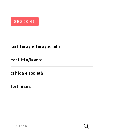
SEZIONI
scrittura/lettura/ascolto
conflitto/lavoro
critica e società
fortiniana
Ricerca
per: