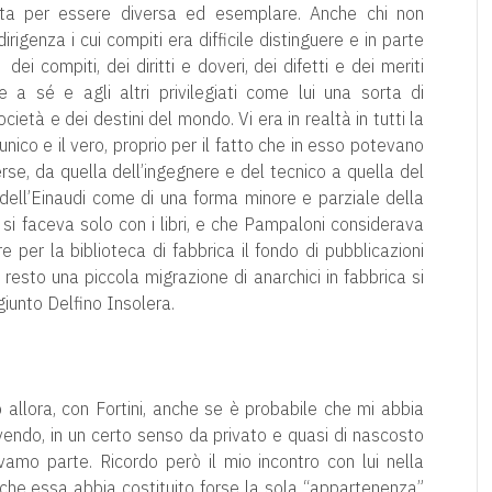
uita per essere diversa ed esemplare. Anche chi non
rigenza i cui compiti era difficile distinguere e in parte
, dei compiti, dei diritti e doveri, dei difetti e dei meriti
re a sé e agli altri privilegiati come lui una sorta di
cietà e dei destini del mondo. Vi era in realtà in tutti la
unico e il vero, proprio per il fatto che in esso potevano
se, da quella dell’ingegnere e del tecnico a quella del
dell’Einaudi come di una forma minore e parziale della
a si faceva solo con i libri, e che Pampaloni considerava
 per la biblioteca di fabbrica il fondo di pubblicazioni
resto una piccola migrazione di anarchici in fabbrica si
giunto Delfino Insolera.
allora, con Fortini, anche se è probabile che mi abbia
vendo, in un certo senso da privato e quasi di nascosto
vamo parte. Ricordo però il mio incontro con lui nella
 che essa abbia costituito forse la sola “appartenenza”