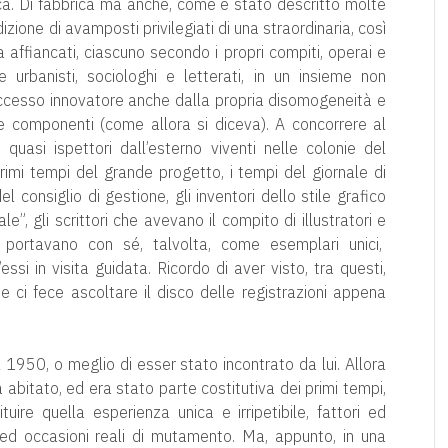
ica. Di fabbrica ma anche, come è stato descritto molte
izione di avamposti privilegiati di una straordinaria, così
affiancati, ciascuno secondo i propri compiti, operai e
ti e urbanisti, sociologhi e letterati, in un insieme non
uccesso innovatore anche dalla propria disomogeneità e
rse componenti (come allora si diceva). A concorrere al
 quasi ispettori dall’esterno viventi nelle colonie del
imi tempi del grande progetto, i tempi del giornale di
l consiglio di gestione, gli inventori dello stile grafico
le”, gli scrittori che avevano il compito di illustratori e
e portavano con sé, talvolta, come esemplari unici,
essi in visita guidata. Ricordo di aver visto, tra questi,
 ci fece ascoltare il disco delle registrazioni appena
el 1950, o meglio di esser stato incontrato da lui. Allora
 abitato, ed era stato parte costitutiva dei primi tempi,
ituire quella esperienza unica e irripetibile, fattori ed
e ed occasioni reali di mutamento. Ma, appunto, in una