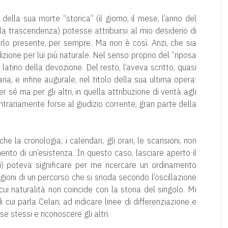
ella sua morte “storica” (il giorno, il mese, l’anno del
a trascendenza) potesse attribuirsi al mio desiderio di
rlo presente, per sempre. Ma non è così. Anzi, che sia
ione per lui più naturale. Nel senso proprio del “riposa
 latino della devozione. Del resto, l’aveva scritto, quasi
ia, e infine augurale, nel titolo della sua ultima opera:
 sé ma per gli altri, in quella attribuzione di verità agli
ontrariamente forse al giudizio corrente, gran parte della
e la cronologia, i calendari, gli orari, le scansioni, non
nto di un’esistenza. In questo caso, lasciare aperto il
i) poteva significare per me ricercare un ordinamento
agioni di un percorso che si snoda secondo l’oscillazione
cui naturalità non coincide con la storia del singolo. Mi
i cui parla Celan, ad indicare linee di differenziazione e
 stessi e riconoscere gli altri.