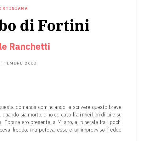
ORTINIANA
bo di Fortini
le Ranchetti
11
ETTEMBRE 2008
GIUGNO
2020
 questa domanda cominciando a scrivere questo breve
, quando sia morto, e ho cercato fra i miei libri di lui e su
a. Eppure ero presente, a Milano, al funerale fra i pochi
 Faceva freddo, ma poteva essere un improvviso freddo