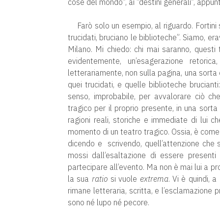
cose del mondo”, ai “destini generali”, appun
Farò solo un esempio, al riguardo. Fortini s
trucidati, bruciano le biblioteche”. Siamo, 
Milano. Mi chiedo: chi mai saranno, questi t
evidentemente, un’esagerazione retoric
letterariamente, non sulla pagina, una sorta d
quei trucidati, e quelle biblioteche bruciant
senso, improbabile, per avvalorare ciò c
tragico per il proprio presente, in una sorta
ragioni reali, storiche e immediate di lui 
momento di un teatro tragico. Ossia, è come 
dicendo e scrivendo, quell’attenzione che si
mossi dall’esaltazione di essere presenti a
partecipare all’evento. Ma non è mai lui a p
la sua
ratio
si vuole
extrema
. Vi è quindi, 
rimane letteraria, scritta, e l’esclamazione 
sono né lupo né pecore.