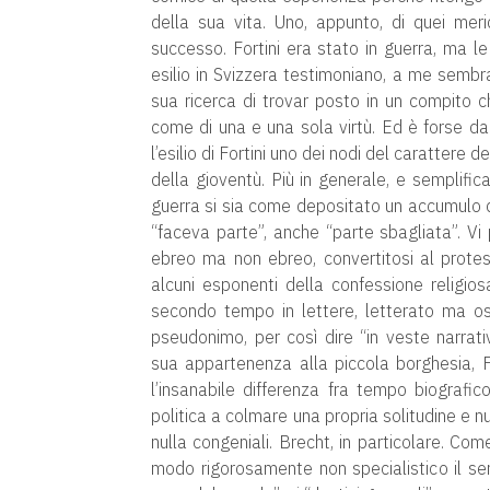
della sua vita. Uno, appunto, di quei me
successo. Fortini era stato in guerra, ma l
esilio in Svizzera testimoniano, a me sembr
sua ricerca di trovar posto in un compito c
come di una e una sola virtù. Ed è forse da 
l’esilio di Fortini uno dei nodi del carattere d
della gioventù. Più in generale, e semplific
guerra si sia come depositato un accumulo di
“faceva parte”, anche “parte sbagliata”. Vi p
ebreo ma non ebreo, convertitosi al prote
alcuni esponenti della confessione religiosa
secondo tempo in lettere, letterato ma ost
pseudonimo, per così dire “in veste narrati
sua appartenenza alla piccola borghesia, F
l’insanabile differenza fra tempo biografic
politica a colmare una propria solitudine e n
nulla congeniali. Brecht, in particolare. Co
modo rigorosamente non specialistico il se