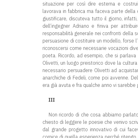
situazione per così dire esterna e costr
lavorava in fabbrica ma faceva parte della di
giustificare, discuteva tutto il giorno, infatti
dell’ingegner Adriano e finiva per attribui
responsabilità generale nei confronti della so
persuasione di costituire un modello, forse l’
riconoscersi come necessarie vocazioni diver
poeta. Ricordo, ad esempio, che si parlava 
Olivetti, un luogo preistorico dove la cultur
necessario persuadere Olivetti ad acquistare
anarchiche di Fedeli, come poi avvenne. Del 
era già avuta e fra qualche anno vi sarebbe 
III
Non ricordo di che cosa abbiamo parlato 
chiesto di leggere le poesie che venivo scri
dal grande progetto innovativo di cui face
cornice di quella esperienza perché ritengo