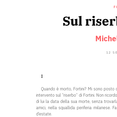
F
Sul riser
Miche
12 S
I
Quando è morto, Fortini? Mi sono posto
intervento sul “riserbo” di Fortini. Non ricordo
di lui la data della sua morte, senza trovarl
amici, nella squallida periferia milanese.
d’estate.