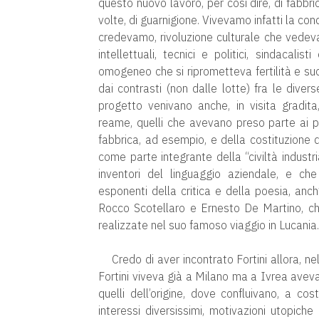
questo nuovo lavoro, per così dire, di fabbr
volte, di guarnigione. Vivevamo infatti la cond
credevamo, rivoluzione culturale che vedeva 
intellettuali, tecnici e politici, sindacalis
omogeneo che si riprometteva fertilità e s
dai contrasti (non dalle lotte) fra le dive
progetto venivano anche, in visita gradita,
reame, quelli che avevano preso parte ai pr
fabbrica, ad esempio, e della costituzione de
come parte integrante della “civiltà industria
inventori del linguaggio aziendale, e ch
esponenti della critica e della poesia, anch’
Rocco Scotellaro e Ernesto De Martino, che
realizzate nel suo famoso viaggio in Lucania.
Credo di aver incontrato Fortini allora, n
Fortini viveva già a Milano ma a Ivrea aveva
quelli dell’origine, dove confluivano, a cost
interessi diversissimi, motivazioni utopich