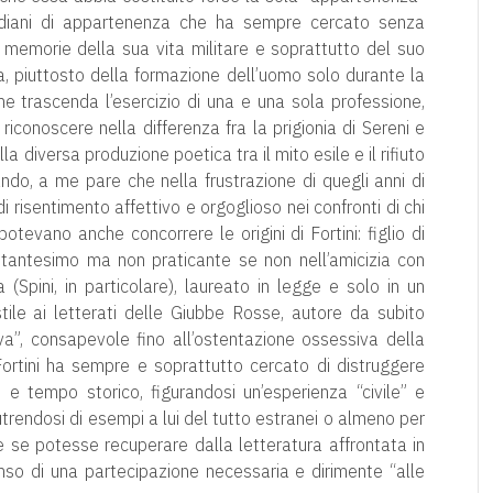
ridiani di appartenenza che ha sempre cercato senza
e memorie della sua vita militare e soprattutto del suo
a, piuttosto della formazione dell’uomo solo durante la
he trascenda l’esercizio di una e una sola professione,
riconoscere nella differenza fra la prigionia di Sereni e
ella diversa produzione poetica tra il mito esile e il rifiuto
ando, a me pare che nella frustrazione di quegli anni di
 risentimento affettivo e orgoglioso nei confronti di chi
otevano anche concorrere le origini di Fortini: figlio di
stantesimo ma non praticante se non nell’amicizia con
 (Spini, in particolare), laureato in legge e solo in un
ile ai letterati delle Giubbe Rosse, autore da subito
va”, consapevole fino all’ostentazione ossessiva della
ortini ha sempre e soprattutto cercato di distruggere
o e tempo storico, figurandosi un’esperienza “civile” e
utrendosi di esempi a lui del tutto estranei o almeno per
me se potesse recuperare dalla letteratura affrontata in
nso di una partecipazione necessaria e dirimente “alle