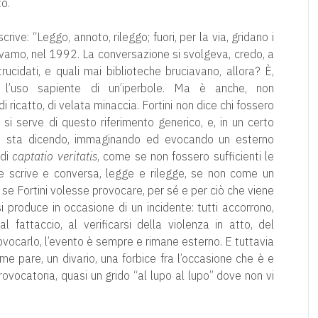
to.
crive: “Leggo, annoto, rileggo; fuori, per la via, gridano i
eravamo, nel 1992. La conversazione si svolgeva, credo, a
rucidati, e quali mai biblioteche bruciavano, allora? È,
a, l’uso sapiente di un’iperbole. Ma è anche, non
i ricatto, di velata minaccia. Fortini non dice chi fossero
i: si serve di questo riferimento generico, e, in un certo
he sta dicendo, immaginando ed evocando un esterno
 di
captatio veritatis
, come se non fossero sufficienti le
che scrive e conversa, legge e rilegge, se non come un
se Fortini volesse provocare, per sé e per ciò che viene
 produce in occasione di un incidente: tutti accorrono,
l fattaccio, al verificarsi della violenza in atto, del
rovocarlo, l’evento è sempre e rimane esterno. E tuttavia
a me pare, un divario, una forbice fra l’occasione che è e
provocatoria, quasi un grido “al lupo al lupo” dove non vi