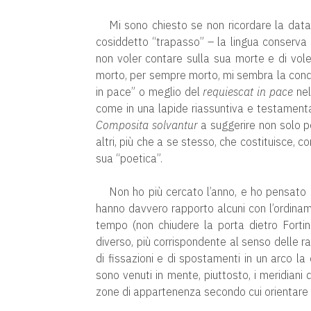
Mi sono chiesto se non ricordare la data d
cosiddetto “trapasso” – la lingua conserva l
non voler contare sulla sua morte e di vole
morto, per sempre morto, mi sembra la condiz
in pace” o meglio del
requiescat in pace
nel
come in una lapide riassuntiva e testamentar
Composita solvantur
a suggerire non solo per
altri, più che a se stesso, che costituisce, c
sua “poetica”.
Non ho più cercato l’anno, e ho pensato ch
hanno davvero rapporto alcuni con l’ordiname
tempo (non chiudere la porta dietro Fortin
diverso, più corrispondente al senso delle r
di fissazioni e di spostamenti in un arco la 
sono venuti in mente, piuttosto, i meridiani d
zone di appartenenza secondo cui orientare se