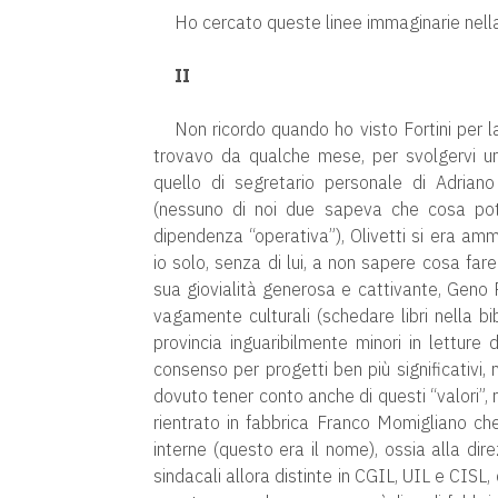
Ho cercato queste linee immaginarie nella v
II
Non ricordo quando ho visto Fortini per l
trovavo da qualche mese, per svolgervi u
quello di segretario personale di Adriano
(nessuno di noi due sapeva che cosa potes
dipendenza “operativa”), Olivetti si era am
io solo, senza di lui, a non sapere cosa far
sua giovialità generosa e cattivante, Geno 
vagamente culturali (schedare libri nella b
provincia inguaribilmente minori in letture 
consenso per progetti ben più significativi,
dovuto tener conto anche di questi “valori”
rientrato in fabbrica Franco Momigliano che
interne (questo era il nome), ossia alla dir
sindacali allora distinte in CGIL, UIL e CISL,