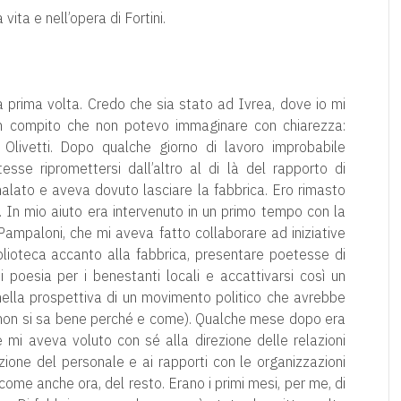
ita e nell’opera di Fortini.
a prima volta. Credo che sia stato ad Ivrea, dove io mi
n compito che non potevo immaginare con chiarezza:
 Olivetti. Dopo qualche giorno di lavoro improbabile
se ripromettersi dall’altro al di là del rapporto di
malato e aveva dovuto lasciare la fabbrica. Ero rimasto
e. In mio aiuto era intervenuto in un primo tempo con la
Pampaloni, che mi aveva fatto collaborare ad iniziative
iblioteca accanto alla fabbrica, presentare poetesse di
di poesia per i benestanti locali e accattivarsi così un
 nella prospettiva di un movimento politico che avrebbe
, non si sa bene perché e come). Qualche mese dopo era
 mi aveva voluto con sé alla direzione delle relazioni
ezione del personale e ai rapporti con le organizzazioni
 come anche ora, del resto. Erano i primi mesi, per me, di