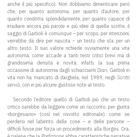
anche il più specifico). Non dobbiamo dimenticare però
che, per quanto autonoma, per quanto d’autore, per
quanto condotta splendidamente, per quanto capace di
irradiare ancora più parole e più idee di quelle scritte, il
saggio di Garboli è
comunque
– per scopo, per intenzioni,
verrebbe da dire per nascita – un testo che sta
per
un
altro testo. Il suo valore richiede ovviamente una vita
autonoma, come accade a tanti testi critici brevi ma di
grandissima densità e novità; infatti, la sua prima
occasione di autonomia dagli schiaccianti
Diari
, Garboli in
vita non ha mancato di dargliela, nel 1989, negli
Scritti
servili
, con in più alcune gustose note al testo.
Secondo l’editore quello di Garboli più che un testo
critico sarebbe da leggere come un racconto, per giunta
«borgesiano» (così nel risvolto editoriale), come se
perdersi nel labirinto delle cose – e delle persone –
difficili fosse per forza un procedimento alla Borges. Ora,
è palese che la
Prefazione
abbia caratteristiche narrative