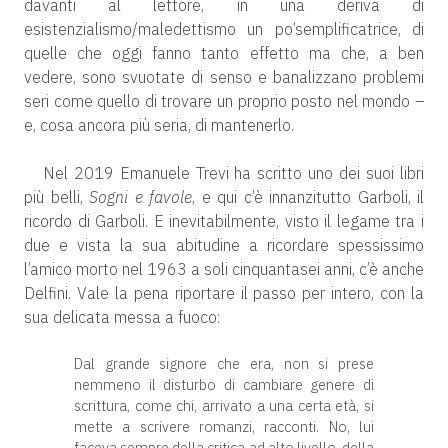
davanti al lettore, in una deriva di
esistenzialismo/maledettismo un po’semplificatrice, di
quelle che oggi fanno tanto effetto ma che, a ben
vedere, sono svuotate di senso e banalizzano problemi
seri come quello di trovare un proprio posto nel mondo –
e, cosa ancora più seria, di mantenerlo.
Nel 2019 Emanuele Trevi ha scritto uno dei suoi libri
più belli,
Sogni e favole
, e qui c’è innanzitutto Garboli, il
ricordo di Garboli. E inevitabilmente, visto il legame tra i
due e vista la sua abitudine a ricordare spessissimo
l’amico morto nel 1963 a soli cinquantasei anni, c’è anche
Delfini. Vale la pena riportare il passo per intero, con la
sua delicata messa a fuoco:
Dal grande signore che era, non si prese
nemmeno il disturbo di cambiare genere di
scrittura, come chi, arrivato a una certa età, si
mette a scrivere romanzi, racconti. No, lui
faceva sempre della critica ad alto livello, della