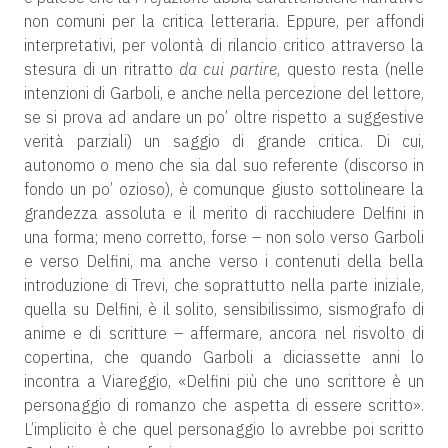
non comuni per la critica letteraria. Eppure, per affondi
interpretativi, per volontà di rilancio critico attraverso la
stesura di un ritratto
da cui partire
, questo resta (nelle
intenzioni di Garboli, e anche nella percezione del lettore,
se si prova ad andare un po’ oltre rispetto a suggestive
verità parziali) un saggio di grande critica. Di cui,
autonomo o meno che sia dal suo referente (discorso in
fondo un po’ ozioso), è comunque giusto sottolineare la
grandezza assoluta e il merito di racchiudere Delfini in
una forma; meno corretto, forse – non solo verso Garboli
e verso Delfini, ma anche verso i contenuti della bella
introduzione di Trevi, che soprattutto nella parte iniziale,
quella su Delfini, è il solito, sensibilissimo, sismografo di
anime e di scritture – affermare, ancora nel risvolto di
copertina, che quando Garboli a diciassette anni lo
incontra a Viareggio, «Delfini più che uno scrittore è un
personaggio di romanzo che aspetta di essere scritto».
L’implicito è che quel personaggio lo avrebbe poi scritto