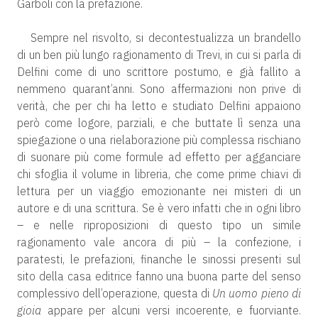
Garboli con la prefazione.
Sempre nel risvolto, si decontestualizza un brandello
di un ben più lungo ragionamento di Trevi, in cui si parla di
Delfini come di uno scrittore postumo, e già fallito a
nemmeno quarant’anni. Sono affermazioni non prive di
verità, che per chi ha letto e studiato Delfini appaiono
però come logore, parziali, e che buttate lì senza una
spiegazione o una rielaborazione più complessa rischiano
di suonare più come formule ad effetto per agganciare
chi sfoglia il volume in libreria, che come prime chiavi di
lettura per un viaggio emozionante nei misteri di un
autore e di una scrittura. Se è vero infatti che in ogni libro
– e nelle riproposizioni di questo tipo un simile
ragionamento vale ancora di più – la confezione, i
paratesti, le prefazioni, finanche le sinossi presenti sul
sito della casa editrice fanno una buona parte del senso
complessivo dell’operazione, questa di
Un uomo pieno di
gioia
appare per alcuni versi incoerente, e fuorviante.