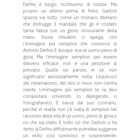
Delfini è lungo, ricchissimo di notizie. Ma
proprio un attimo prima di finire, Garboli
spazza via tutto, come un monaco tibetano
che distrugge il mandala che gli è costato
tanta fatica con un gesto noncurante della
mano. Vuole chiudere, ci spiega, con
l’immagine più semplice che conserva di
Antonio Delfini. E dunque: era un uomo pieno di
gioia. Ma l’immagine semplice, per essere
davvero efficace, non è una petizione di
principio. Quelle sei parole, in sé, non
significano assolutamente nulla. L’equivoco
del minimalismo, del
less is more
, non c’entra
niente. L’immagine più semplice te la devi
conquistare scrivendo (o dipingendo, o
fotografando). E nasce dal suo contrario,
perché in realtà non c’è nulla di semplice nel
racconto della vita di un uomo, pieno di gioia o
no che sia stato. E tutto ciò che Garboli ci ha
detto di Delfini difficilmente potrebbe suggerire
un esito così luminoso e sorprendente.