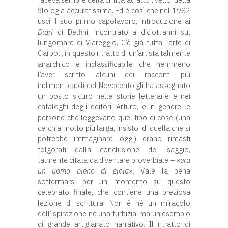
filologia accuratissima. Ed è così che nel 1982
uscì il suo primo capolavoro, introduzione ai
Diari
di Delfini, incontrato a diciott’anni sul
lungomare di Viareggio. C’è già tutta l’arte di
Garboli, in questo ritratto di un’artista talmente
anarchico e inclassificabile che nemmeno
l’aver scritto alcuni dei racconti più
indimenticabili del Novecento gli ha assegnato
un posto sicuro nelle storie letterarie e nei
cataloghi degli editori. Arturo, e in genere le
persone che leggevano quel tipo di cose (una
cerchia molto più larga, insisto, di quella che si
potrebbe immaginare oggi) erano rimasti
folgorati dalla conclusione del saggio,
talmente citata da diventare proverbiale – «
era
un uomo pieno di gioia
». Vale la pena
soffermarsi per un momento su questo
celebrato finale, che contiene una preziosa
lezione di scrittura. Non è né un miracolo
dell’ispirazione né una furbizia, ma un esempio
di grande artigianato narrativo. Il ritratto di