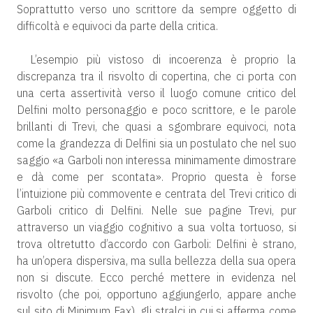
Soprattutto verso uno scrittore da sempre oggetto di
difficoltà e equivoci da parte della critica.
L’esempio più vistoso di incoerenza è proprio la
discrepanza tra il risvolto di copertina, che ci porta con
una certa assertività verso il luogo comune critico del
Delfini molto personaggio e poco scrittore, e le parole
brillanti di Trevi, che quasi a sgombrare equivoci, nota
come la grandezza di Delfini sia un postulato che nel suo
saggio «a Garboli non interessa minimamente dimostrare
e dà come per scontata». Proprio questa è forse
l’intuizione più commovente e centrata del Trevi critico di
Garboli critico di Delfini. Nelle sue pagine Trevi, pur
attraverso un viaggio cognitivo a sua volta tortuoso, si
trova oltretutto d’accordo con Garboli: Delfini è strano,
ha un’opera dispersiva, ma sulla bellezza della sua opera
non si discute. Ecco perché mettere in evidenza nel
risvolto (che poi, opportuno aggiungerlo, appare anche
sul sito di Minimum Fax), gli stralci in cui si afferma come