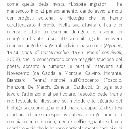
come quella della rivista «L’ospite ingrato» – ha
mantenuto fino al pensionamento, dando avvio a molti
dei progetti editoriali e filologici che ne hanno
caratterizzato il profilo. Nella sua attività critica e di
ricerca è stato un esempio di rigore e, insieme, di
impegno militante: la sua fittissima bibliografia annovera
in primo luogo le magistrali edizioni pascoliane (
Myricae
,
1974;
Canti di Castelvecchio
, 1983;
Poemi conviviali
,
2008), che lo consacrarono come maggior studioso del
poeta, accanto a numerosi e puntuali interventi sul
Novecento (da Gadda a Montale, Calvino, Morante,
Bianciardi, Penna) nonché sull’Ottocento (Foscolo,
Manzoni, De Marchi, Zanella, Carducci). In ogni suo
lavoro l’attenzione al particolare, l’ascolto delle trame
intertestuali, la riflessione sul metodo e lo sguardo del
filologo si accompagnano ad una rara capacità di sintesi
e ad una chiarezza espositiva aliena da ogni orpello o
compiacimento retorico; mentre dell’insegnante si fanno
ricordare – ciò che lo ha reso particolarmente caro ai suoi