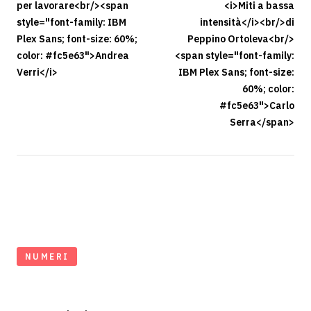
per lavorare<br/><span
<i>Miti a bassa
style="font-family: IBM
intensità</i><br/>di
Plex Sans; font-size: 60%;
Peppino Ortoleva<br/>
color: #fc5e63">Andrea
<span style="font-family:
Verri</i>
IBM Plex Sans; font-size:
60%; color:
#fc5e63">Carlo
Serra</span>
NUMERI