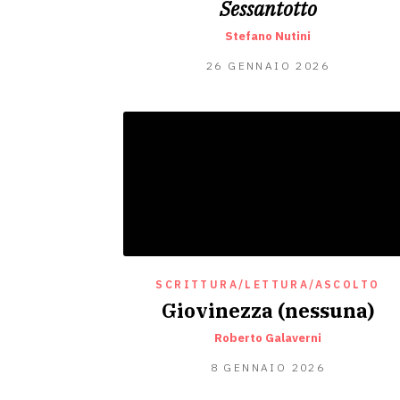
Sessantotto
Stefano Nutini
27
26 GENNAIO 2026
GENNAIO
2026
SCRITTURA/LETTURA/ASCOLTO
Giovinezza (nessuna)
Roberto Galaverni
7
8 GENNAIO 2026
GENNAIO
2026