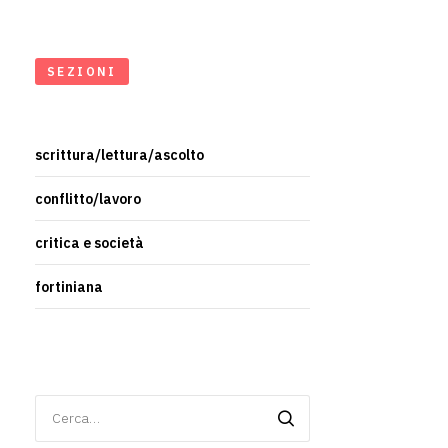
SEZIONI
scrittura/lettura/ascolto
conflitto/lavoro
critica e società
fortiniana
Ricerca
per: