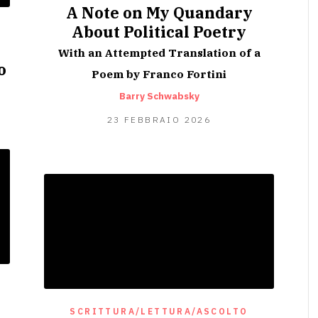
A Note on My Quandary
About Political Poetry
With an Attempted Translation of a
o
Poem by Franco Fortini
Barry Schwabsky
O
26
23 FEBBRAIO 2026
FEBBRAIO
2026
SCRITTURA/LETTURA/ASCOLTO