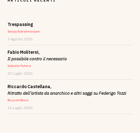
ARTICOLI RECENTI
Trespassing
Sanjay Subrahmanyam
3 Agosto 2026
Fabio Moliterni,
Il possibile contro il necessario
Gabriele Fichera
23 Luglio 2026
Riccardo Castellana,
Ritratto dell’artista da anarchico e altri saggi su Federigo Tozzi
Riccardo Dileno
16 Luglio 2026