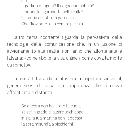
Il gattino miagola? Il cagnolino abbaia?
Il neonato sgambetta nella culla?
La patria ascolta, la patria sa…
Char’kov brucia. La cenere picchia.
L’altro tema ricorrente riguarda la pervasività delle
tecnologie della comunicazione che, in un’illusione di
avvicinamento alla realtà, non fanno che allontanarla e
falsarla: «come ribolle la vita online / come cova la morte
da remoto».
La realtà filtrata dalla infosfera, manipolata sui social,
genera sensi di colpa e di impotenza che di nuovo
affrontiamo a distanza:
Se ancora non hai tirato le cuoia,
se sei in grado di alzare le chiappe,
inizia la tua mattina con i podcast,
la sera misurala a bicchierini.