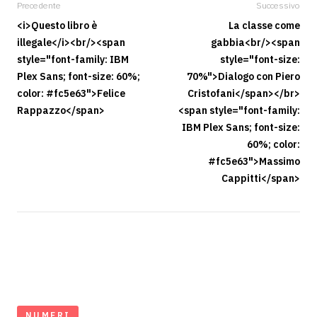
Precedente
Successivo
<i>Questo libro è
La classe come
illegale</i><br/><span
gabbia<br/><span
style="font-family: IBM
style="font-size:
Plex Sans; font-size: 60%;
70%">Dialogo con Piero
color: #fc5e63">Felice
Cristofani</span></br>
Rappazzo</span>
<span style="font-family:
IBM Plex Sans; font-size:
60%; color:
#fc5e63">Massimo
Cappitti</span>
NUMERI