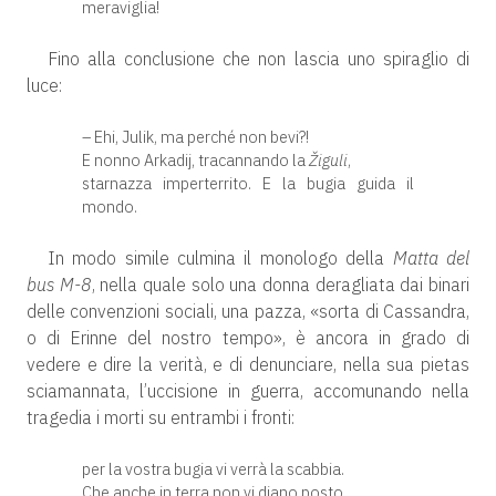
meraviglia!
Fino alla conclusione che non lascia uno spiraglio di
luce:
– Ehi, Julik, ma perché non bevi?!
E nonno Arkadij, tracannando la
Žiguli
,
starnazza imperterrito. E la bugia guida il
mondo.
In modo simile culmina il monologo della
Matta del
bus M-8
, nella quale solo una donna deragliata dai binari
delle convenzioni sociali, una pazza, «sorta di Cassandra,
o di Erinne del nostro tempo», è ancora in grado di
vedere e dire la verità, e di denunciare, nella sua pietas
sciamannata, l’uccisione in guerra, accomunando nella
tragedia i morti su entrambi i fronti:
per la vostra bugia vi verrà la scabbia.
Che anche in terra non vi diano posto