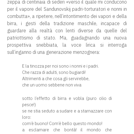
zeppa di centinaia di sederi «verso il quale mi conducono
per il vapore del Sandunovskij padri-torturatori e nonni in
combutta», a ripetere, nell’intontimento dei vapori e della
birra, i gesti della tradizione maschile, incapace di
guardare alla realtà con lenti diverse da quelle del
patriottismo di stato. Ma, guadagnando una nuova
prospettiva snebbiata, la voce lirica si interroga
sull’inganno di una generazione menzognera:
E la tinozza per noi sono i nonni e i padri.
Che razza di adulti, sono bugiardi!
Altrimenti a che cosa gli servirebbe,
che un uomo sebbene non viva
sotto l’effetto di birra e vobla (puro olio di
pesce!)
se ne stia seduto a sudare e a starnazzare con
loro:
com’è buono! Com’è bello questo mondo!
a esclamare che bontà! il mondo che