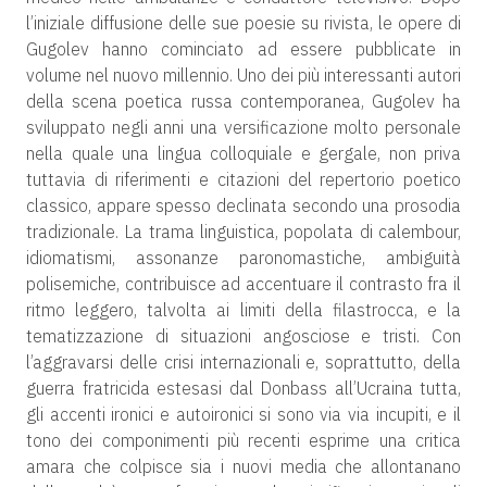
l’iniziale diffusione delle sue poesie su rivista, le opere di
Gugolev hanno cominciato ad essere pubblicate in
volume nel nuovo millennio. Uno dei più interessanti autori
della scena poetica russa contemporanea, Gugolev ha
sviluppato negli anni una versificazione molto personale
nella quale una lingua colloquiale e gergale, non priva
tuttavia di riferimenti e citazioni del repertorio poetico
classico, appare spesso declinata secondo una prosodia
tradizionale. La trama linguistica, popolata di calembour,
idiomatismi, assonanze paronomastiche, ambiguità
polisemiche, contribuisce ad accentuare il contrasto fra il
ritmo leggero, talvolta ai limiti della filastrocca, e la
tematizzazione di situazioni angosciose e tristi. Con
l’aggravarsi delle crisi internazionali e, soprattutto, della
guerra fratricida estesasi dal Donbass all’Ucraina tutta,
gli accenti ironici e autoironici si sono via via incupiti, e il
tono dei componimenti più recenti esprime una critica
amara che colpisce sia i nuovi media che allontanano