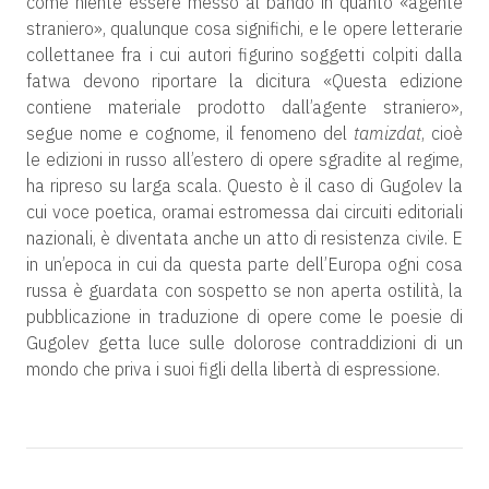
come niente essere messo al bando in quanto «agente
straniero», qualunque cosa significhi, e le opere letterarie
collettanee fra i cui autori figurino soggetti colpiti dalla
fatwa devono riportare la dicitura «Questa edizione
contiene materiale prodotto dall’agente straniero»,
segue nome e cognome, il fenomeno del
tamizdat
, cioè
le edizioni in russo all’estero di opere sgradite al regime,
ha ripreso su larga scala. Questo è il caso di Gugolev la
cui voce poetica, oramai estromessa dai circuiti editoriali
nazionali, è diventata anche un atto di resistenza civile. E
in un’epoca in cui da questa parte dell’Europa ogni cosa
russa è guardata con sospetto se non aperta ostilità, la
pubblicazione in traduzione di opere come le poesie di
Gugolev getta luce sulle dolorose contraddizioni di un
mondo che priva i suoi figli della libertà di espressione.