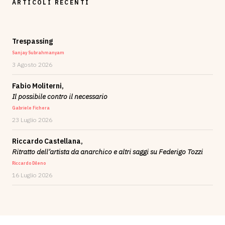
ARTICOLI RECENTI
Trespassing
Sanjay Subrahmanyam
3 Agosto 2026
Fabio Moliterni,
Il possibile contro il necessario
Gabriele Fichera
23 Luglio 2026
Riccardo Castellana,
Ritratto dell’artista da anarchico e altri saggi su Federigo Tozzi
Riccardo Dileno
16 Luglio 2026