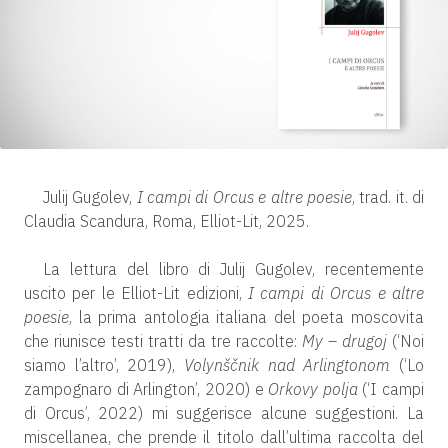
Julij Gugolev,
I campi di Orcus e altre poesie
, trad. it. di
Claudia Scandura, Roma, Elliot-Lit, 2025.
La lettura del libro di Julij Gugolev, recentemente
uscito per le Elliot-Lit edizioni,
I campi di Orcus e altre
poesie
, la prima antologia italiana del poeta moscovita
che riunisce testi tratti da tre raccolte:
My – drugoj
(‘Noi
siamo l’altro’, 2019),
Volynščnik nad Arlingtonom
(‘Lo
zampognaro di Arlington’, 2020) e
Orkovy polja
(‘I campi
di Orcus’, 2022) mi suggerisce alcune suggestioni. La
miscellanea, che prende il titolo dall’ultima raccolta del