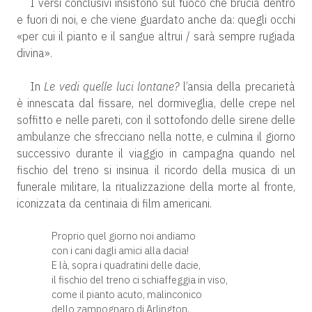
I versi conclusivi insistono sul fuoco che brucia dentro
e fuori di noi, e che viene guardato anche da: quegli occhi
«per cui il pianto e il sangue altrui / sarà sempre rugiada
divina».
In
Le vedi quelle luci lontane?
l’ansia della precarietà
è innescata dal fissare, nel dormiveglia, delle crepe nel
soffitto e nelle pareti, con il sottofondo delle sirene delle
ambulanze che sfrecciano nella notte, e culmina il giorno
successivo durante il viaggio in campagna quando nel
fischio del treno si insinua il ricordo della musica di un
funerale militare, la ritualizzazione della morte al fronte,
iconizzata da centinaia di film americani.
Proprio quel giorno noi andiamo
con i cani dagli amici alla dacia!
E là, sopra i quadratini delle dacie,
il fischio del treno ci schiaffeggia in viso,
come il pianto acuto, malinconico
dello zampognaro di Arlington.