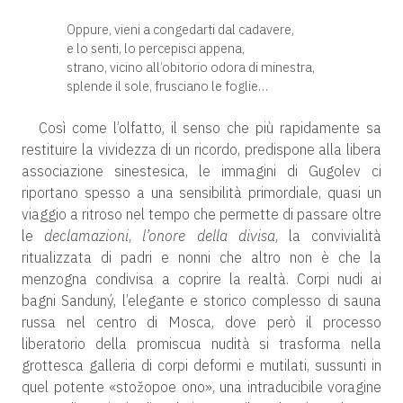
Oppure, vieni a congedarti dal cadavere,
e lo senti, lo percepisci appena,
strano, vicino all’obitorio odora di minestra,
splende il sole, frusciano le foglie…
Così come l’olfatto, il senso che più rapidamente sa
restituire la vividezza di un ricordo, predispone alla libera
associazione sinestesica, le immagini di Gugolev ci
riportano spesso a una sensibilità primordiale, quasi un
viaggio a ritroso nel tempo che permette di passare oltre
le
declamazioni
,
l’onore della divisa
, la convivialità
ritualizzata di padri e nonni che altro non è che la
menzogna condivisa a coprire la realtà. Corpi nudi ai
bagni Sanduný, l’elegante e storico complesso di sauna
russa nel centro di Mosca, dove però il processo
liberatorio della promiscua nudità si trasforma nella
grottesca galleria di corpi deformi e mutilati, sussunti in
quel potente «stožopoe ono», una intraducibile voragine