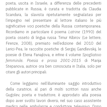
poeta, uscita in Israele, a differenza delle precedenti
pubblicate in Russia, è curata e tradotta da Claudia
Scandura, la slavista ripetutamente segnalatasi per
l’impegno nel presentare al lettore italiano le più
significative voci poetiche della Russia contemporanea.
Ricordiamo in particolare il poema
Latrine
(1990) del
poeta osseto di lingua russa Timur Kibirov (Le lettere,
Firenze, 2008), premiato nell’edizione del 2010 del
Lerici-Pea, le raccolte poetiche di Sergej Gandlevskij, le
poesie di Elena Fanajlova, e infine il volume
Spogliatoio
femminile. Poesia e prosa 2001-2015
di Marija
Stepanova, autrice ora ben conosciuta in Italia, solo per
citare gli autori principali.
Come leggiamo nell’illuminante saggio introduttivo
della curatrice, al pari di molti scrittori russi anche
Gugolev, poeta e traduttore, è approdato alla poesia
dopo aver svolto lavori diversi, nel suo caso assistente
medico nelle ambulanze e conduttore televisivo. Dopo