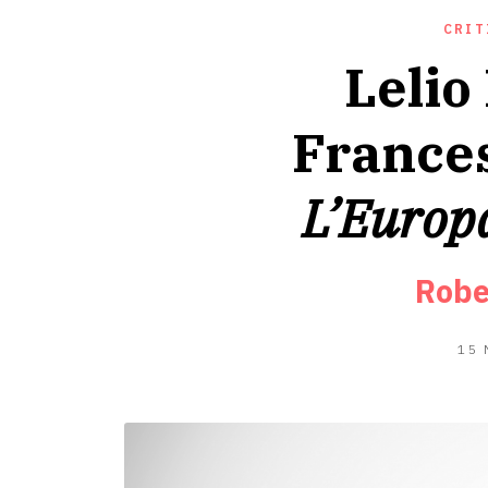
CRIT
Lelio
Frances
L’Europ
Robe
15