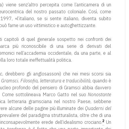
a) viene senz’altro percepita come l’anticamera di un
 eurocentrica del nostro passato coloniale. Così, come
1997, «l’italiano, se si sente italiano, diventa subito
 può farne un uso vittimistico e autoghettizzante.
ti capitoli di quel generale sospetto nei confronti dei
rca più riconoscibile di una serie di derivati del
monici nell’accademia occidentale, da una parte, e al
la loro totale ineffettualità politica.
ic
, direbbero gli anglosassoni) che nei mesi scorsi sia
 Gramsci. Filosofia, letteratura e traducibilità
, quando è
nucleo profondo del pensiero di Gramsci abbia davvero
1
Come sottolineava Marco Gatto nel suo
Nonostante
tica letteraria gramsciana nel nostro Paese, sebbene
vere alcune delle pagine più illuminate dei
Quaderni del
 prevalere del paradigma strutturalista, oltre che di una
2
 inconsapevolmente erede dell’idealismo crociano.
Un