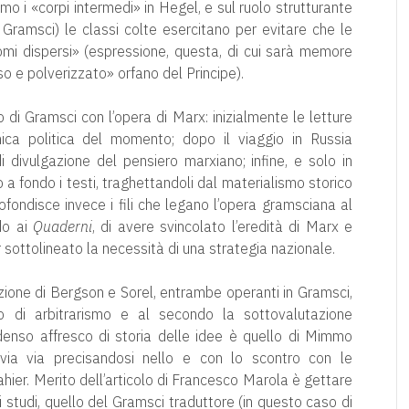
mo i «corpi intermedi» in Hegel, e sul ruolo strutturante
Gramsci) le classi colte esercitano per evitare che le
omi dispersi» (espressione, questa, di cui sarà memore
 e polverizzato» orfano del Principe).
to di Gramsci con l’opera di Marx: inizialmente le letture
ica politica del momento; dopo il viaggio in Russia
i divulgazione del pensiero marxiano; infine, e solo in
 a fondo i testi, traghettandoli dal materialismo storico
rofondisce invece i fili che legano l’opera gramsciana al
do ai
Quaderni
, di avere svincolato l’eredità di Marx e
 sottolineato la necessità di una strategia nazionale.
zione di Bergson e Sorel, entrambe operanti in Gramsci,
o di arbitrarismo e al secondo la sottovalutazione
 denso affresco di storia delle idee è quello di Mimmo
via via precisandosi nello e con lo scontro con le
Jahier. Merito dell’articolo di Francesco Marola è gettare
i studi, quello del Gramsci traduttore (in questo caso di