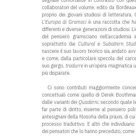
segnale confortante in contrasto con que
collaboratori del volume, edito da Bordeau
proprio dei giovani studiosi di letteratura.
L’Europa di Gramsci
è una raccolta che ha i
differenti e diverse generazioni di studiosi. 
del pensiero gramsciano nell’accademia i
soprattutto dai
Cultural
e
Subaltern Stud
nascere il suo lavoro teorico sia andato avv
e come, dalla particolare specola del carce
suo gergo,
tradurre
in un’opera magmatica un
più disparate.
Ci sono contributi maggiormente concent
concettuali come quello di Derek Boothman, c
dalle varianti dei
Quaderni
, secondo quale l
far parte di diritto, insieme al pensiero pol
antesignani della filosofia della praxis, di cu
processo traduttivo. E altri che individuano
dei pensatori che lo hanno preceduto, come n