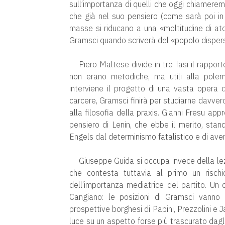
sull’importanza di quelli che oggi chiamerem
che già nel suo pensiero (come sarà poi in 
masse si riducano a una «moltitudine di at
Gramsci quando scriverà del «popolo disperso
Piero Maltese divide in tre fasi il rappor
non erano metodiche, ma utili alla polem
interviene il progetto di una vasta opera d
carcere, Gramsci finirà per studiarne davvero
alla filosofia della praxis. Gianni Fresu app
pensiero di Lenin, che ebbe il merito, stan
Engels dal determinismo fatalistico e di aver
Giuseppe Guida si occupa invece della le
che contesta tuttavia al primo un rischi
dell’importanza mediatrice del partito. Un
Cangiano: le posizioni di Gramsci vanno 
prospettive borghesi di Papini, Prezzolini e 
luce su un aspetto forse più trascurato dagl