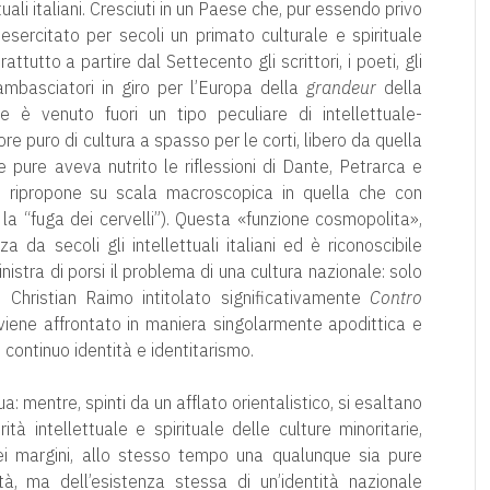
ali italiani. Cresciuti in un Paese che, pur essendo privo
 esercitato per secoli un primato culturale e spirituale
attutto a partire dal Settecento gli scrittori, i poeti, gli
ti ambasciatori in giro per l’Europa della
grandeur
della
Ne è venuto fuori un tipo peculiare di intellettuale-
e puro di cultura a spasso per le corti, libero da quella
pure aveva nutrito le riflessioni di Dante, Petrarca e
si ripropone su scala macroscopica in quella che con
a “fuga dei cervelli”). Questa «funzione cosmopolita»,
da secoli gli intellettuali italiani ed è riconoscibile
nistra di porsi il problema di una cultura nazionale: solo
Christian Raimo intitolato significativamente
Contro
viene affrontato in maniera singolarmente apodittica e
continuo identità e identitarismo.
: mentre, spinti da un afflato orientalistico, si esaltano
ità intellettuale e spirituale delle culture minoritarie,
dei margini, allo stesso tempo una qualunque sia pure
à, ma dell’esistenza stessa di un’identità nazionale