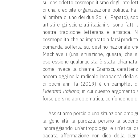
sul cosiddetto cosmopolitismo degli intellettu
di una credibile organizzazione politica, ha
all’ombra di uno dei due Soli (il Papato), sopr
artisti e gli scienziati italiani si sono fat
nostra tradizione letteraria e artistica. 
cosmopolita che ha imparato a farsi produttor
domanda sofferta sul destino nazionale che 
Machiavelli (una situazione, questa, che 
espressione qualunquista è stata chiamata l
come invece la chiama Gramsci, caratterizza 
ancora oggi nella radicale incapacità della si
di pochi anni fa (2019) è un pamphlet di 
l’identità italiana
, in cui questo argomento 
forse persino aproblematica, confondendo di 
Assistiamo perciò a una situazione ambigua
la genuinità, la purezza, persino la superior
incoraggiando un’antropologia e un’etica 
pacata affermazione non dico della dignit