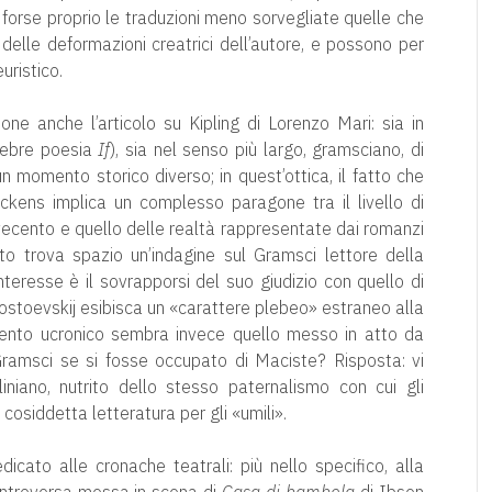
forse proprio le traduzioni meno sorvegliate quelle che
 delle deformazioni creatrici dell’autore, e possono per
uristico.
one anche l’articolo su Kipling di Lorenzo Mari: sia in
elebre poesia
If
), sia nel senso più largo, gramsciano, di
momento storico diverso; in quest’ottica, il fatto che
ickens implica un complesso paragone tra il livello di
vecento e quello delle realtà rappresentate dai romanzi
to trova spazio un’indagine sul Gramsci lettore della
nteresse è il sovrapporsi del suo giudizio con quello di
Dostoevskij esibisca un «carattere plebeo» estraneo alla
imento ucronico sembra invece quello messo in atto da
amsci se si fosse occupato di Maciste? Risposta: vi
niano, nutrito dello stesso paternalismo con cui gli
la cosiddetta letteratura per gli «umili».
dicato alle cronache teatrali: più nello specifico, alla