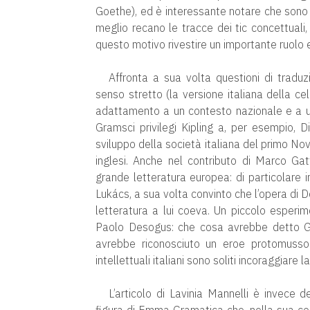
Goethe), ed è interessante notare che sono 
meglio recano le tracce dei tic concettuali,
questo motivo rivestire un importante ruolo e
Affronta a sua volta questioni di traduzi
senso stretto (la versione italiana della c
adattamento a un contesto nazionale e a un 
Gramsci privilegi Kipling a, per esempio, D
sviluppo della società italiana del primo No
inglesi. Anche nel contributo di Marco Gat
grande letteratura europea: di particolare i
Lukács, a sua volta convinto che l’opera di 
letteratura a lui coeva. Un piccolo esper
Paolo Desogus: che cosa avrebbe detto Gr
avrebbe riconosciuto un eroe protomussoli
intellettuali italiani sono soliti incoraggiare 
L’articolo di Lavinia Mannelli è invece de