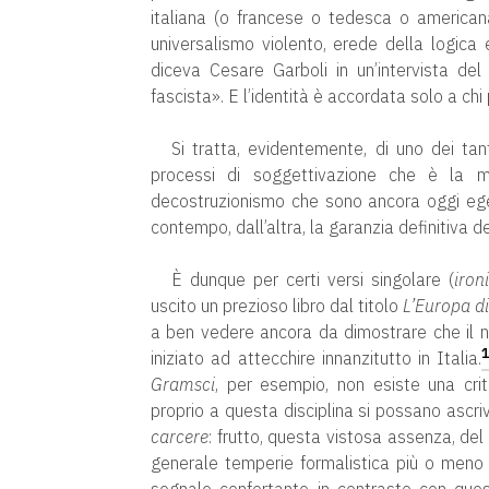
italiana (o francese o tedesca o american
universalismo violento, erede della logica
diceva Cesare Garboli in un’intervista del 
fascista». E l’identità è accordata solo a chi
Si tratta, evidentemente, di uno dei tan
processi di soggettivazione che è la ma
decostruzionismo che sono ancora oggi ege
contempo, dall’altra, la garanzia definitiva del
È dunque per certi versi singolare (
iron
uscito un prezioso libro dal titolo
L’Europa di
a ben vedere ancora da dimostrare che il 
iniziato ad attecchire innanzitutto in Italia.
Gramsci
, per esempio, non esiste una cri
proprio a questa disciplina si possano ascri
carcere
: frutto, questa vistosa assenza, del
generale temperie formalistica più o meno