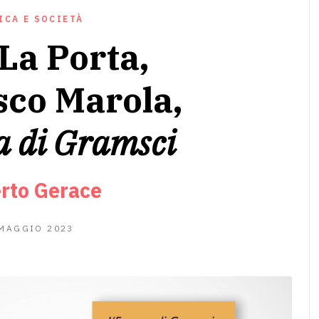
ICA E SOCIETÀ
 La Porta,
co Marola,
a di Gramsci
rto Gerace
4
 MAGGIO 2023
MAGGIO
2023