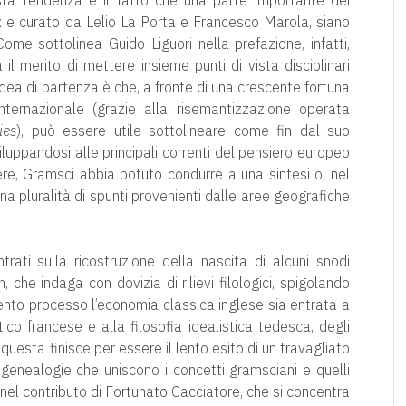
sta tendenza è il fatto che una parte importante dei
x e curato da Lelio La Porta e Francesco Marola, siano
 Come sottolinea Guido Liguori nella prefazione, infatti,
l merito di mettere insieme punti di vista disciplinari
L’idea di partenza è che, a fronte di una crescente fortuna
nternazionale (grazie alla risemantizzazione operata
ies
), può essere utile sottolineare come fin dal suo
iluppandosi alle principali correnti del pensiero europeo
re, Gramsci abbia potuto condurre a una sintesi o, nel
a pluralità di spunti provenienti dalle aree geografiche
rati sulla ricostruzione della nascita di alcuni snodi
he indaga con dovizia di rilievi filologici, spigolando
ento processo l’economia classica inglese sia entrata a
itico francese e alla filosofia idealistica tedesca, degli
i questa finisce per essere il lento esito di un travagliato
 genealogie che uniscono i concetti gramsciani e quelli
el contributo di Fortunato Cacciatore, che si concentra