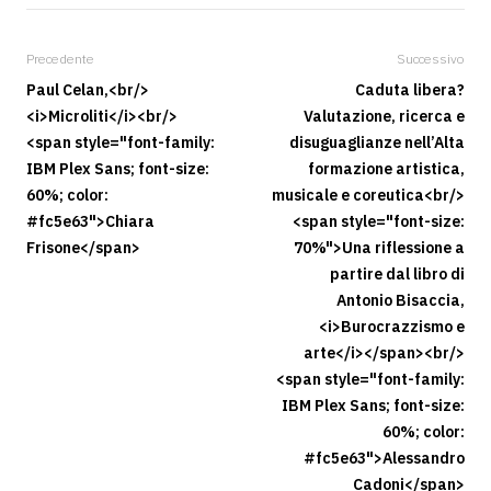
Precedente
Successivo
Paul Celan,<br/>
Caduta libera?
<i>Microliti</i><br/>
Valutazione, ricerca e
<span style="font-family:
disuguaglianze nell’Alta
IBM Plex Sans; font-size:
formazione artistica,
60%; color:
musicale e coreutica<br/>
#fc5e63">Chiara
<span style="font-size:
Frisone</span>
70%">Una riflessione a
partire dal libro di
Antonio Bisaccia,
<i>Burocrazzismo e
arte</i></span><br/>
<span style="font-family:
IBM Plex Sans; font-size:
60%; color:
#fc5e63">Alessandro
Cadoni</span>