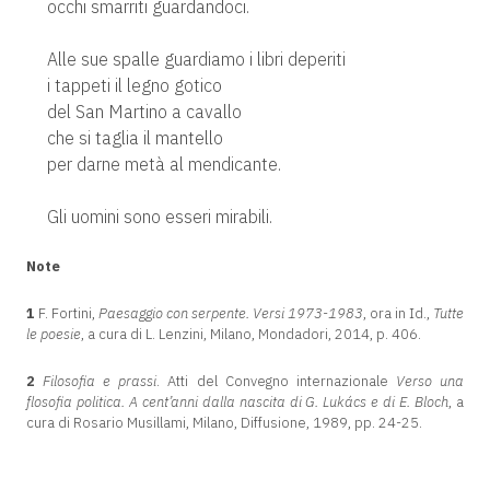
occhi smarriti guardandoci.
Alle sue spalle guardiamo i libri deperiti
i tappeti il legno gotico
del San Martino a cavallo
che si taglia il mantello
per darne metà al mendicante.
Gli uomini sono esseri mirabili.
Note
1
F. Fortini,
Paesaggio con serpente. Versi 1973-1983
, ora in Id.,
Tutte
le poesie
, a cura di L. Lenzini, Milano, Mondadori, 2014, p. 406.
2
Filosofia e prassi
. Atti del Convegno internazionale
Verso una
flosofia politica. A cent’anni dalla nascita di G. Lukács e di E. Bloch
, a
cura di Rosario Musillami, Milano, Diffusione, 1989, pp. 24-25.