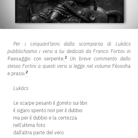
Per i cinquant’anni dalla scomparsa di Lukács
pubblichiamo i versi a lui dedicati da Franco Fortini in
1
Paesaggio con serpente
.
Un breve commento dello
stesso Fortini a questi versi si legge nel volume
Filosofia
2
e prassi
.
Lukács
Le scarpe pesanti il gomito sui libri
il sigaro spento non per il dubbio
ma per il dubbio e la certezza
nell’ultima foto
dall’altra parte del vero