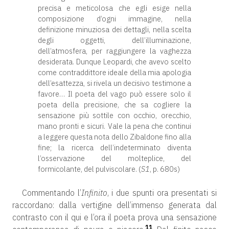
precisa e meticolosa che egli esige nella
composizione d’ogni immagine, nella
definizione minuziosa dei dettagli, nella scelta
degli oggetti, dell’illuminazione,
dell’atmosfera, per raggiungere la vaghezza
desiderata. Dunque Leopardi, che avevo scelto
come contraddittore ideale della mia apologia
dell’esattezza, si rivela un decisivo testimone a
favore… Il poeta del vago può essere solo il
poeta della precisione, che sa cogliere la
sensazione più sottile con occhio, orecchio,
mano pronti e sicuri. Vale la pena che continui
a leggere questa nota dello Zibaldone fino alla
fine; la ricerca dell’indeterminato diventa
l’osservazione del molteplice, del
formicolante, del pulviscolare. (
S1
, p. 680s)
Commentando l’
Infinito
, i due spunti ora presentati si
raccordano: dalla vertigine dell’immenso generata dal
contrasto con il qui e l’ora il poeta prova una sensazione
11