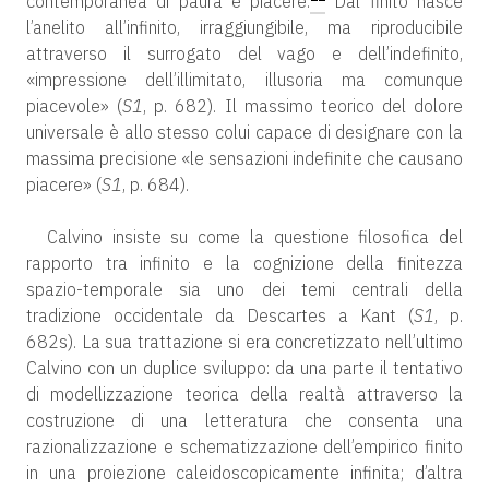
contemporanea di paura e piacere.
Dal finito nasce
l’anelito all’infinito, irraggiungibile, ma riproducibile
attraverso il surrogato del vago e dell’indefinito,
«impressione dell’illimitato, illusoria ma comunque
piacevole» (
S1
, p. 682). Il massimo teorico del dolore
universale è allo stesso colui capace di designare con la
massima precisione «le sensazioni indefinite che causano
piacere» (
S1
, p. 684).
Calvino insiste su come la questione filosofica del
rapporto tra infinito e la cognizione della finitezza
spazio-temporale sia uno dei temi centrali della
tradizione occidentale da Descartes a Kant (
S1
, p.
682s). La sua trattazione si era concretizzato nell’ultimo
Calvino con un duplice sviluppo: da una parte il tentativo
di modellizzazione teorica della realtà attraverso la
costruzione di una letteratura che consenta una
razionalizzazione e schematizzazione dell’empirico finito
in una proiezione caleidoscopicamente infinita; d’altra