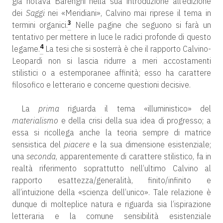
già notava Barenghi nella sua introduzione all’edizione
dei
Saggi
nei «Meridiani», Calvino mai riprese il tema in
3
termini organici.
Nelle pagine che seguono si farà un
tentativo per mettere in luce le radici profonde di questo
4
legame.
La tesi che si sosterrà è che il rapporto Calvino-
Leopardi non si lascia ridurre a meri accostamenti
stilistici o a estemporanee affinità; esso ha carattere
filosofico e letterario e concerne questioni decisive.
La
prima
riguarda il tema «illuministico» del
materialismo
e della crisi della sua idea di progresso; a
essa si ricollega anche la teoria sempre di matrice
sensistica del
piacere
e la sua dimensione esistenziale;
una
seconda
, apparentemente di carattere stilistico, fa in
realtà riferimento soprattutto nell’ultimo Calvino al
rapporto esattezza/generalità, finito/infinito e
all’intuizione della «scienza dell’unico». Tale relazione è
dunque di molteplice natura e riguarda sia l’ispirazione
letteraria e la comune sensibilità esistenziale