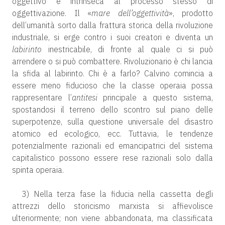
oggettivo è intrinseca al processo stesso di
oggettivazione. Il «
mare dell’oggettività
», prodotto
dell’umanità sorto dalla frattura storica della rivoluzione
industriale, si erge contro i suoi creatori e diventa un
labirinto
inestricabile, di fronte al quale ci si può
arrendere o si può combattere. Rivoluzionario è chi lancia
la sfida al labirinto. Chi è a farlo? Calvino comincia a
essere meno fiducioso che la classe operaia possa
rappresentare l’
antitesi
principale a questo sistema,
spostandosi il terreno dello scontro sul piano delle
superpotenze, sulla questione universale del disastro
atomico ed ecologico, ecc. Tuttavia, le tendenze
potenzialmente razionali ed emancipatrici del sistema
capitalistico possono essere rese razionali solo dalla
spinta operaia.
3) Nella terza fase la fiducia nella cassetta degli
attrezzi dello storicismo marxista si affievolisce
ulteriormente; non viene abbandonata, ma classificata