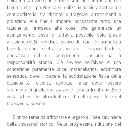
dell’antitesi, ovvero delle forze storiche contrastanti che
fanno sì che il progresso si realizzi in maniera tortuosa e
contraddittoria, tra drammi e tragedie, arretramenti e
proiezioni. Alla fine si impone, nonostante tutto, una
razionalità intrinseca alle cose, che garantisce un
avanzamento; esso è tuttavia possibile solo grazie
all’azione degli individui, ciascuno dei quali è chiamato a
fare la propria scelta, a portare il proprio fardello,
operazione del cui compimento ciascuno ha la
responsabilità storica. Ciò avviene nell’alveo di una
concezione puramente laica, materialistica, addirittura
sensistica, dove il piacere, la soddisfazione fisica della
pulsionalità, diventa centrale, anzi deve essere
strumento di quella realizzazione. Leopardi entra in gioco
nella schiera dei filosofi illuministi della
necessità
e del
principio di piacere
.
Il primo tema da affrontare è legato all’idea calviniana
della
necessità storica
. Nella progressiva riduzione del