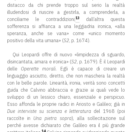
distacco da chi prende troppo sul serio la realtà
illudendosi di riuscire a gestirla, a comprenderla, a
13
conciliarne le contraddizioni;
dall’altra questa
sofferenza si affianca a una leggiadria ironica, «alla
speranza, anche se vana» come «unico momento
positivo della vita umana» (
S2
, p. 1674).
Qui Leopardi offre di nuovo «limpidezza di sguardo,
disincantata, amara e ironica» (
S2
, p. 1679). È il Leopardi
delle
Operette morali
. Egli è capace di creare un
linguaggio asciutto, diretto, che non maschera la realtà
con le belle parole. Linearità, ironia, verità sono concetti
guida che Calvino abbraccia e grazie ai quali vede lo
sviluppo di un lessico chiaro, essenziale e perspicuo.
Esso affonda le proprie radici in Ariosto e Galileo; già in
Due interviste su scienza e letteratura
del 1968 (poi
raccolte in
Una pietra sopra
), alla sollecitazione sul
perché avesse dichiarato che Galileo era il più grande
14