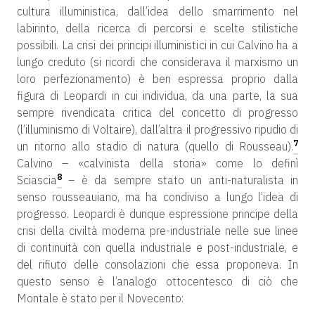
cultura illuministica, dall’idea dello smarrimento nel
labirinto, della ricerca di percorsi e scelte stilistiche
possibili. La crisi dei principi illuministici in cui Calvino ha a
lungo creduto (si ricordi che considerava il marxismo un
loro perfezionamento) è ben espressa proprio dalla
figura di Leopardi in cui individua, da una parte, la sua
sempre rivendicata critica del concetto di progresso
(l’illuminismo di Voltaire), dall’altra il progressivo ripudio di
7
un ritorno allo stadio di natura (quello di Rousseau).
Calvino – «calvinista della storia» come lo definì
8
Sciascia
– è da sempre stato un anti-naturalista in
senso rousseauiano, ma ha condiviso a lungo l’idea di
progresso. Leopardi è dunque espressione principe della
crisi della civiltà moderna pre-industriale nelle sue linee
di continuità con quella industriale e post-industriale, e
del rifiuto delle consolazioni che essa proponeva. In
questo senso è l’analogo ottocentesco di ciò che
Montale è stato per il Novecento: