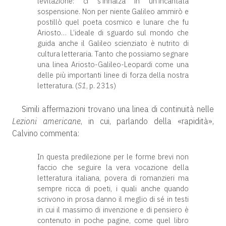
levitazione: ci s’innalza in un’incantata
sospensione. Non per niente Galileo ammirò e
postillò quel poeta cosmico e lunare che fu
Ariosto… L’ideale di sguardo sul mondo che
guida anche il Galileo scienziato è nutrito di
cultura letteraria. Tanto che possiamo segnare
una linea Ariosto-Galileo-Leopardi come una
delle più importanti linee di forza della nostra
letteratura. (
S1
, p. 231s)
Simili affermazioni trovano una linea di continuità nelle
Lezioni americane
, in cui, parlando della «rapidità»,
Calvino commenta:
In questa predilezione per le forme brevi non
faccio che seguire la vera vocazione della
letteratura italiana, povera di romanzieri ma
sempre ricca di poeti, i quali anche quando
scrivono in prosa danno il meglio di sé in testi
in cui il massimo di invenzione e di pensiero è
contenuto in poche pagine, come quel libro