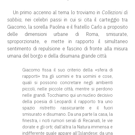
Un primo accenno al tema lo troviamo in
Collezioni di
sabbia
, nei celebri passi in cui si cita il carteggio tra
Giacomo, la sorella Paolina e il fratello Carlo a proposito
delle dimensioni urbane di Roma, smisurate,
sproporzionate, e mette in rapporto il simultaneo
sentimento di repulsione e fascino di fronte alla misura
umana del borgo e della disumana grande città
Giacomo fissa il suo criterio della «sfera di
rapporti» tra gli uomini e tra uomini e cose,
quali si possono concretare negli ambienti
piccoli, nelle piccole città, mentre si perdono
nelle grandi. Tocchiamo qui un nucleo decisivo
della poesia di Leopardi: il rapporto tra uno
spazio ristretto rassicurante e il fuori
smisurato e disumano. Da una parte la casa, la
finestra, i noti rumori serali di Recanati, le vie
dorate e gli orti; dall’altra la Natura immensa e
indifferente quale appare all’Islandese; da una