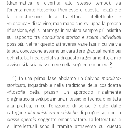
(drammatica e divertita allo stesso tempo), sia
l’orientamento filosofico. Premesse di questa indagine è
la ricostruzione della traiettoria intellettuale e
«filosofica» di Calvino; man mano che sviluppa la propria
riflessione, egli si interroga in maniera sempre più insistita
sul rapporto tra
condizione storica
e
scelte individuali
possibili. Nel far questo attraversa varie fasi in cui via via
la sua concezione assume un carattere gradualmente più
definito. La linea evolutiva di questo ragionamento, a mio
5
avviso, si lascia riassumere nella seguente maniera:
1) In una prima fase abbiamo un Calvino
marxista-
storicista
, inquadrabile nella tradizione della cosiddetta
«filosofia della prassi». Un approccio inizialmente
pragmatico si sviluppa in una riflessione teorica orientata
alla pratica, in cui l’orizzonte di senso è dato dalle
categorie
illuministico-marxistiche
di progresso, con la
classe operaia
soggetto emancipatore. La letteratura e
gli intellettuali sono il tramite attraverso cui questo