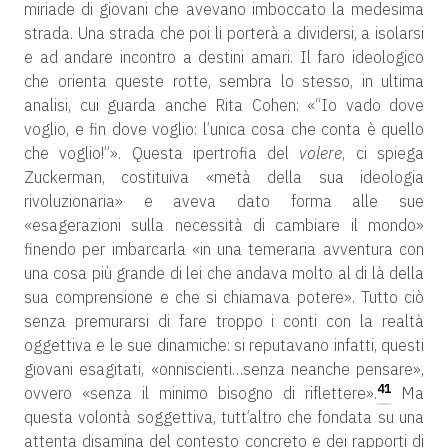
miriade di giovani che avevano imboccato la medesima
strada. Una strada che poi li porterà a dividersi, a isolarsi
e ad andare incontro a destini amari. Il faro ideologico
che orienta queste rotte, sembra lo stesso, in ultima
analisi, cui guarda anche Rita Cohen: «“Io vado dove
voglio, e fin dove voglio: l’unica cosa che conta è quello
che voglio!”». Questa ipertrofia del
volere
, ci spiega
Zuckerman, costituiva «metà della sua ideologia
rivoluzionaria» e aveva dato forma alle sue
«esagerazioni sulla necessità di cambiare il mondo»
finendo per imbarcarla «in una temeraria avventura con
una cosa più grande di lei che andava molto al di là della
sua comprensione e che si chiamava potere». Tutto ciò
senza premurarsi di fare troppo i conti con la realtà
oggettiva e le sue dinamiche: si reputavano infatti, questi
giovani esagitati, «onniscienti…senza neanche pensare»,
41
ovvero «senza il minimo bisogno di riflettere».
Ma
questa volontà soggettiva, tutt’altro che fondata su una
attenta disamina del contesto concreto e dei rapporti di