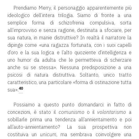
Prendiamo Merry, il personaggio apparentemente più
ideologico dell’intera trilogia. Siamo di fronte a una
semplice forma di schizofrenia compulsiva, sorta
all’improvviso e senza ragione, destinata a sfociare, per
sua natura, in manie distruttive? In realtà il narratore la
dipinge come «una ragazza fortunata, con i suoi capelli
d’oro e la sua logica e l’alto quoziente d’intelligenza e
uno humor da adulta che le permetteva di scherzare
anche su se stessa». Nessuna predisposizione a una
psicosi di natura distruttiva. Soltanto, unico tratto
caratteristico, una particolare «forma di ostinazione tutta
40
sua».
Possiamo a questo punto domandarci: in fatto di
concezioni, è stato il
comunismo
o il
volontarismo
a
sobillarle prima una tendenza all’annientamento e poi
all’auto-annientamento? La sua prospettiva non
costituiva un
unicum
, ma sembrava coinvolgere una