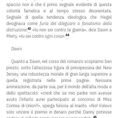
spaccio non è che il primo segnale evidente di questa
volontà famelica e al tempo stesso disorientata.
Segnale di quella tendenza ideologica che Hegel
designava come
furia del dileguare
o
fanatismo della
43
distruzione
:
«tu non sei contro la guerra», dice Dawn a
44
Merry, «tu sei contro
ogni cosa
».
Dawn
Quanto a Dawn, nel corso del romanzo scopriamo ben
presto, sotto l’altezzosa figura di principessina del New
Jersey, una robustezza morale di gran lunga superiore a
quella registrata nelle prime pagine. Nessuna
ammirazione, da parte sua, per il mondo dell’alta moda e
dello spettacolo: «credi che se mio padre non avesse
avuto l’infarto avrei partecipato al concorso di Miss
Contea di Union?», spiega furiosa al marito. «No! Volevo
solo vincere il premio in denaro perché Danny potesse
45