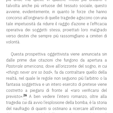
talvolta anche più virtuose del tessuto sociale, questo
avviene, evidentemente, in quanto le forze che hanno
concorso all’originarsi di quelle tragedie agiscono con una
tale impetuosità da ridurre il raggio d’azione e l’efficacia
operativa dei soggetti stessi, proiettati loro malgrado
verso destini che sempre più rassomigliano a cimiteri di
volontà.
Questa prospettiva oggettivista viene annunciata sin
dalle prime due citazioni che fungono da apertura a
Pastorale americana
, dove all’orizzonte del sogno, in cui
«
things never are so bad
», fa da contraltare quello della
realtà, nel quale le regole non seguono più l’arbitrio o la
fantasia soggettiva e un intero esercito di pretese viene
costretto a piegarsi di fronte al «raro verificarsi del
26
previsto».
A ben vedere l’intero romanzo, oltre alla
tragedia cui dà avvio l’esplosione della bomba, è la storia
del naufragio di quanti si ostinano a ricercare all’interno