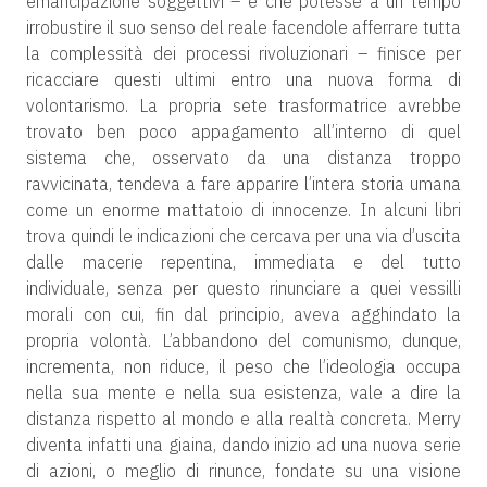
emancipazione soggettivi – e che potesse a un tempo
irrobustire il suo senso del reale facendole afferrare tutta
la complessità dei processi rivoluzionari – finisce per
ricacciare questi ultimi entro una nuova forma di
volontarismo. La propria sete trasformatrice avrebbe
trovato ben poco appagamento all’interno di quel
sistema che, osservato da una distanza troppo
ravvicinata, tendeva a fare apparire l’intera storia umana
come un enorme mattatoio di innocenze. In alcuni libri
trova quindi le indicazioni che cercava per una via d’uscita
dalle macerie repentina, immediata e del tutto
individuale, senza per questo rinunciare a quei vessilli
morali con cui, fin dal principio, aveva agghindato la
propria volontà. L’abbandono del comunismo, dunque,
incrementa, non riduce, il peso che l’ideologia occupa
nella sua mente e nella sua esistenza, vale a dire la
distanza rispetto al mondo e alla realtà concreta. Merry
diventa infatti una giaina, dando inizio ad una nuova serie
di azioni, o meglio di rinunce, fondate su una visione