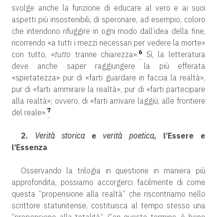
svolge anche la funzione di educare al vero e ai suoi
aspetti più insostenibili, di speronare, ad esempio, coloro
che intendono rifuggire in ogni modo dall’idea della fine,
ricorrendo «a tutti i mezzi necessari per vedere la morte»
6
con tutto, «
tutto
tranne chiarezza».
Sì, la letteratura
deve anche saper raggiungere la più efferata
«spietatezza» pur di «farti guardare in faccia la realtà»,
pur di «farti ammirare la realtà», pur di «farti partecipare
alla realtà»; ovvero, di «farti arrivare laggiù, alle frontiere
7
del reale».
2.
Verità storica
e
verità poetica
, l’Essere e
l’Essenza
Osservando la trilogia in questione in maniera più
approfondita, possiamo accorgerci facilmente di come
questa “propensione alla realtà” che riscontriamo nello
scrittore statunitense, costituisca al tempo stesso una