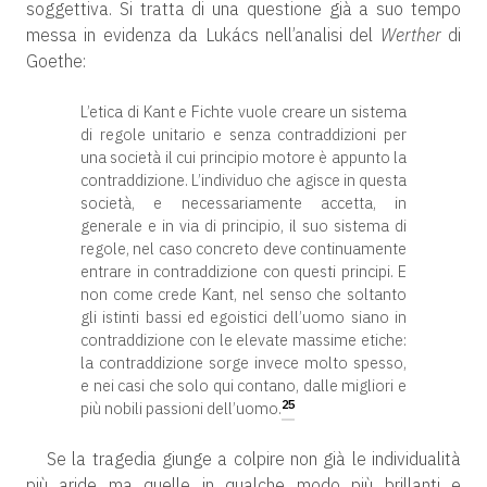
soggettiva. Si tratta di una questione già a suo tempo
messa in evidenza da Lukács nell’analisi del
Werther
di
Goethe:
L’etica di Kant e Fichte vuole creare un sistema
di regole unitario e senza contraddizioni per
una società il cui principio motore è appunto la
contraddizione. L’individuo che agisce in questa
società, e necessariamente accetta, in
generale e in via di principio, il suo sistema di
regole, nel caso concreto deve continuamente
entrare in contraddizione con questi principi. E
non come crede Kant, nel senso che soltanto
gli istinti bassi ed egoistici dell’uomo siano in
contraddizione con le elevate massime etiche:
la contraddizione sorge invece molto spesso,
e nei casi che solo qui contano, dalle migliori e
25
più nobili passioni dell’uomo.
Se la tragedia giunge a colpire non già le individualità
più aride ma quelle in qualche modo più brillanti e