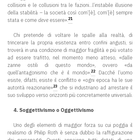
collisioni e le collusioni tra le fazioni…l’instabile illusione
della stabilità – la società così com’[è], com’[è] sempre
21
stata e come
deve
essere».
Chi pretende di voltare le spalle alla realtà, di
trincerare la propria esistenza entro confini angusti, si
troverà in una condizione di maggior fragilità e più votato
ad essere trafitto, nel momento meno atteso, «dalle
zanne ostili di questo mondo», ovvero «da
22
quell’antagonismo che
è
il mondo».
Dacché l’uomo
esiste, difatti, esiste il conflitto e «ogni epoca ha le sue
23
autorità reazionarie»
che si industriano ad arrestare il
suo sviluppo verso orizzonti più concretamente universali.
4. Soggettivismo o Oggettivismo
Uno degli elementi di maggior forza su cui poggia il
realismo di Philip Roth è senza dubbio la raffigurazione