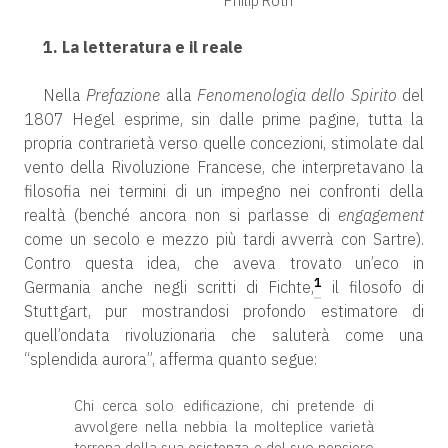
Philip Roth
1. La letteratura e il reale
Nella
Prefazione
alla
Fenomenologia dello Spirito
del
1807 Hegel esprime, sin dalle prime pagine, tutta la
propria contrarietà verso quelle concezioni, stimolate dal
vento della Rivoluzione Francese, che interpretavano la
filosofia nei termini di un impegno nei confronti della
realtà (benché ancora non si parlasse di
engagement
come un secolo e mezzo più tardi avverrà con Sartre).
Contro questa idea, che aveva trovato un’eco in
1
Germania anche negli scritti di Fichte,
il filosofo di
Stuttgart, pur mostrandosi profondo estimatore di
quell’ondata rivoluzionaria che saluterà come una
“splendida aurora”, afferma quanto segue:
Chi cerca solo edificazione, chi pretende di
avvolgere nella nebbia la molteplice varietà
terrena della sua esistenza e del suo pensiero