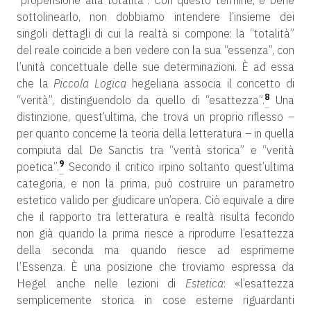
“propensione alla totalità”. Con questo termine, è bene
sottolinearlo, non dobbiamo intendere l’insieme dei
singoli dettagli di cui la realtà si compone: la “totalità”
del reale coincide a ben vedere con la sua “essenza”, con
l’unità concettuale delle sue determinazioni. È ad essa
che la
Piccola Logica
hegeliana associa il concetto di
8
“verità”, distinguendolo da quello di “esattezza”.
Una
distinzione, quest’ultima, che trova un proprio riflesso –
per quanto concerne la teoria della letteratura – in quella
compiuta dal De Sanctis tra “verità storica” e “verità
9
poetica”.
Secondo il critico irpino soltanto quest’ultima
categoria, e non la prima, può costruire un parametro
estetico valido per giudicare un’opera. Ciò equivale a dire
che il rapporto tra letteratura e realtà risulta fecondo
non già quando la prima riesce a riprodurre l’esattezza
della seconda ma quando riesce ad esprimerne
l’Essenza. È una posizione che troviamo espressa da
Hegel anche nelle lezioni di
Estetica
: «l’esattezza
semplicemente storica in cose esterne riguardanti