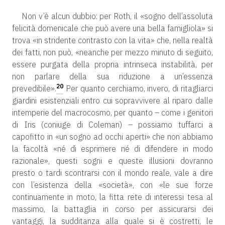
Non v’è alcun dubbio: per Roth, il «sogno dell’assoluta
felicità domenicale che può avere una bella famigliola» si
trova «in stridente contrasto con la vita» che, nella realtà
dei fatti, non può, «neanche per mezzo minuto di seguito,
essere purgata della propria intrinseca instabilità, per
non parlare della sua riduzione a un’essenza
20
prevedibile».
Per quanto cerchiamo, invero, di ritagliarci
giardini esistenziali entro cui sopravvivere al riparo dalle
intemperie del macrocosmo, per quanto – come i genitori
di Iris (coniuge di Coleman) – possiamo tuffarci a
capofitto in «un sogno ad occhi aperti» che non abbiamo
la facoltà «né di esprimere né di difendere in modo
razionale», questi sogni e queste illusioni dovranno
presto o tardi scontrarsi con il mondo reale, vale a dire
con l’esistenza della «società», con «le sue forze
continuamente in moto, la fitta rete di interessi tesa al
massimo, la battaglia in corso per assicurarsi dei
vantaggi, la sudditanza alla quale si è costretti, le