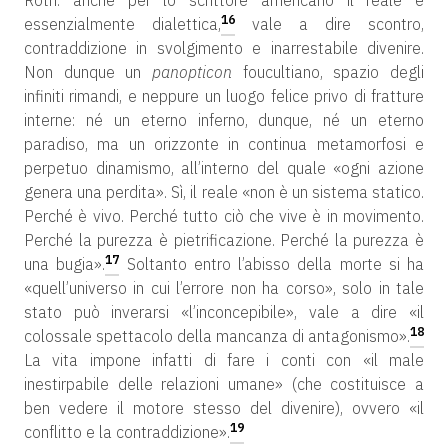
Roth: anche per lo scrittore americano il reale è
16
essenzialmente dialettica,
vale a dire scontro,
contraddizione in svolgimento e inarrestabile divenire.
Non dunque un
panopticon
foucultiano, spazio degli
infiniti rimandi, e neppure un luogo felice privo di fratture
interne: né un eterno inferno, dunque, né un eterno
paradiso, ma un orizzonte in continua metamorfosi e
perpetuo dinamismo, all’interno del quale «ogni azione
genera una perdita». Sì, il reale «non è un sistema statico.
Perché è vivo. Perché tutto ciò che vive è in movimento.
Perché la purezza è pietrificazione. Perché la purezza è
17
una bugia».
Soltanto entro l’abisso della morte si ha
«quell’universo in cui l’errore non ha corso», solo in tale
stato può inverarsi «l’inconcepibile», vale a dire «il
18
colossale spettacolo della mancanza di antagonismo».
La vita impone infatti di fare i conti con «il male
inestirpabile delle relazioni umane» (che costituisce a
ben vedere il motore stesso del divenire), ovvero «il
19
conflitto e la contraddizione».