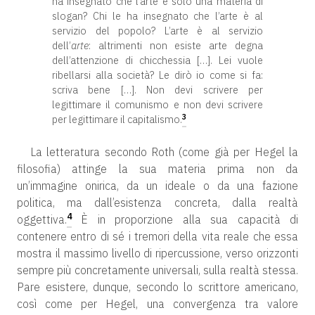
ha insegnato che l’arte è solo una materia di
slogan? Chi le ha insegnato che l’arte è al
servizio del popolo? L’arte è al servizio
dell’
arte
: altrimenti non esiste arte degna
dell’attenzione di chicchessia […]. Lei vuole
ribellarsi alla società? Le dirò io come si fa:
scriva bene […]. Non devi scrivere per
legittimare il comunismo e non devi scrivere
3
per legittimare il capitalismo.
La letteratura secondo Roth (come già per Hegel la
filosofia) attinge la sua materia prima non da
un’immagine onirica, da un ideale o da una fazione
politica, ma dall’esistenza concreta, dalla realtà
4
oggettiva.
È in proporzione alla sua capacità di
contenere entro di sé i tremori della vita reale che essa
mostra il massimo livello di ripercussione, verso orizzonti
sempre più concretamente universali, sulla realtà stessa.
Pare esistere, dunque, secondo lo scrittore americano,
così come per Hegel, una convergenza tra valore