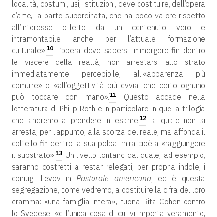
località, costumi, usi, istituzioni, deve costituire, dell’opera
d’arte, la parte subordinata, che ha poco valore rispetto
all’interesse offerto da un contenuto vero e
intramontabile anche per l’attuale formazione
10
culturale».
L’opera deve sapersi immergere fin dentro
le viscere della realtà, non arrestarsi allo strato
immediatamente percepibile, all’«apparenza più
comune» o «all’oggettività più ovvia, che certo ognuno
11
può toccare con mano».
Questo accade nella
letteratura di Philip Roth e in particolare in quella trilogia
12
che andremo a prendere in esame,
la quale non si
arresta, per l’appunto, alla scorza del reale, ma affonda il
coltello fin dentro la sua polpa, mira cioè a «raggiungere
13
il substrato».
Un livello lontano dal quale, ad esempio,
saranno costretti a restar relegati, per propria indole, i
coniugi Levov in
Pastorale americana
; ed è questa
segregazione, come vedremo, a costituire la cifra del loro
dramma: «una famiglia intera», tuona Rita Cohen contro
lo Svedese, «e l’unica cosa di cui vi importa veramente,