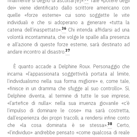
finalmente si degnò di ascoltar[e]».
Tale «potere degli
dei» viene identificato dallo scrittore americano con
quelle «forze esterne» cui sono soggette le vite
individuali e che si adoperano a generare «tutta la
36
catena dell’inaspettato».
Chi intenda affidarsi ad una
volontà incontaminata, che volge le spalle alla presenza
e all’azione di queste forze esterne, sarà destinato ad
37
andare incontro al disastro.
È quanto accade a Delphine Roux. Personaggio che
incarna «l’appassionata soggettività portata al limite,
l’individualismo nella sua forma migliore» e, come tale,
«finisce in un dramma che sfugge al suo controllo». Sì,
Delphine diventa, al termine di tutte le sue imprese,
«l’artefice di nulla»: nella sua irruenza giovanile «c’è
l’impulso di dominare le cose» ma sarà costretta,
dall’esperienza dei propri tracolli, a rendersi infine conto
38
che «la cosa dominata è se stessa».
Certo,
«l’individuo» andrebbe pensato «come qualcosa di reale