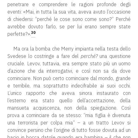
penetrare e comprendere le ragioni profonde degli
eventi: «Mai, in tutta la sua vita, aveva avuto l’occasione
di chiedersi: “perché le cose sono come sono?” Perché
avrebbe dovuto farlo, se per lui erano sempre state
30
perfette?».
Ma ora la bomba che Merry impianta nella testa dello
Svedese lo costringe a fare del
perché?
una questione
cruciale. Levov, tuttavia, era sempre stato più un uomo
d’azione che da interrogativi, e così non sa da dove
cominciare. Non può certo cominciare dal mondo, grande
e terribile, ma soprattutto indecifrabile ai suoi occhi.
L’unico rapporto che aveva sinora instaurato con
l’esterno era stato quello dell’accettazione, della
mansueta acquiscenza, non della spiegazione. Così
prova a cominciare da se stesso: “mia figlia è divenuta
una terrorista per colpa mia” – a un tratto Levov si
convince persino che l’origine di tutto fosse dovuta ad un
bacio in bocca datole quando era bambina – il che non