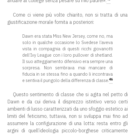
andare al college senza pesare su mio padre!».
Come ci viene più volte chiarito, non si tratta di una
giustificazione morale fornita a posteriori:
Dawn era stata Miss New Jersey, come no, ma
solo in qualche occasione lo Svedese l’aveva
vista in compagnia di questi ricchi giovanotti
dell’Ivy League con i loro pullover di shetland.
Il suo atteggiamento difensivo era sempre una
sorpresa. Non sembrava mai mancare di
fiducia in se stessa fino a quando li incontrava
46
e sentiva il pungolo della differenza di classe.
Questo sentimento di classe che si agita nel petto di
Dawn e da cui deriva il disprezzo istintivo verso certi
ambienti di lusso caratterizzati da uno sfoggio estetico ai
limiti del feticismo, tuttavia, non si sviluppa mai fino ad
assumere la configurazione di una lotta: resta entro gli
argini di quell’ideologia piccolo-borghese criticamente