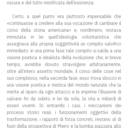
oscura e del tutto mistificata dell’esistenza.
Certo, a quel punto era piuttosto impensabile che
«continuasse a credere alla sua vocazione di cambiare il
corso della storia americana» e, nondimeno, restava
immutata in lei quell’ideologia volontaristica che
assegnava alla propria soggettività un compito salvifico
immediato: in una prima fase tale compito si salda a una
visione poetica e idealista della rivoluzione che, in breve
tempo, avrebbe dovuto stravolgere arbitrariamente,
oltre all’intero assetto mondiale, il corso delle cose nel
suo complesso; nella seconda fase, esso trova sbocco in
una visione poetica e mistica del mondo naturale che la
mette al riparo da ogni attacco e le imprime l’illusione di
salvare fin da subito, e lei da sola, la vita a miliardi di
esseri viventi. In entrambi i casi, i meccanismi dei
processi storici reali, i funzionamenti oggettivi della
trasformazione, i rapporti di forza concreti, restano al di
fuori della prospettiva di Merry e la bomba piazzata allo