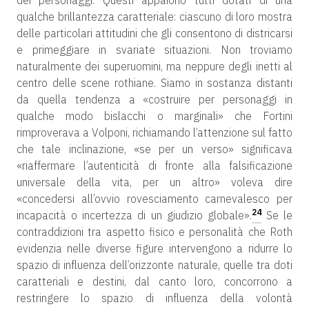
dei personaggi. Questi appaiono tutti dotati di una
qualche brillantezza caratteriale: ciascuno di loro mostra
delle particolari attitudini che gli consentono di districarsi
e primeggiare in svariate situazioni. Non troviamo
naturalmente dei superuomini, ma neppure degli inetti al
centro delle scene rothiane. Siamo in sostanza distanti
da quella tendenza a «costruire per personaggi in
qualche modo bislacchi o marginali» che Fortini
rimproverava a Volponi, richiamando l’attenzione sul fatto
che tale inclinazione, «se per un verso» significava
«riaffermare l’autenticità di fronte alla falsificazione
universale della vita, per un altro» voleva dire
«concedersi all’ovvio rovesciamento carnevalesco per
24
incapacità o incertezza di un giudizio globale».
Se le
contraddizioni tra aspetto fisico e personalità che Roth
evidenzia nelle diverse figure intervengono a ridurre lo
spazio di influenza dell’orizzonte naturale, quelle tra doti
caratteriali e destini, dal canto loro, concorrono a
restringere lo spazio di influenza della volontà