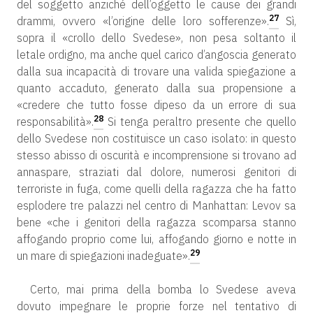
del soggetto anziché dell’oggetto le cause dei grandi
27
drammi, ovvero «l’origine delle loro sofferenze».
Sì,
sopra il «crollo dello Svedese», non pesa soltanto il
letale ordigno, ma anche quel carico d’angoscia generato
dalla sua incapacità di trovare una valida spiegazione a
quanto accaduto, generato dalla sua propensione a
«credere che tutto fosse dipeso da un errore di sua
28
responsabilità».
Si tenga peraltro presente che quello
dello Svedese non costituisce un caso isolato: in questo
stesso abisso di oscurità e incomprensione si trovano ad
annaspare, straziati dal dolore, numerosi genitori di
terroriste in fuga, come quelli della ragazza che ha fatto
esplodere tre palazzi nel centro di Manhattan: Levov sa
bene «che i genitori della ragazza scomparsa stanno
affogando proprio come lui, affogando giorno e notte in
29
un mare di spiegazioni inadeguate».
Certo, mai prima della bomba lo Svedese aveva
dovuto impegnare le proprie forze nel tentativo di