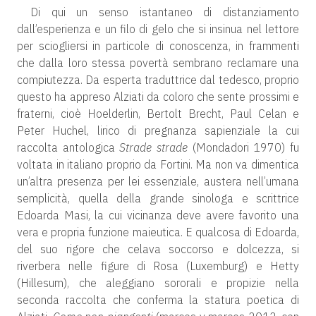
Di qui un senso istantaneo di distanziamento
dall’esperienza e un filo di gelo che si insinua nel lettore
per sciogliersi in particole di conoscenza, in frammenti
che dalla loro stessa povertà sembrano reclamare una
compiutezza. Da esperta traduttrice dal tedesco, proprio
questo ha appreso Alziati da coloro che sente prossimi e
fraterni, cioè Hoelderlin, Bertolt Brecht, Paul Celan e
Peter Huchel, lirico di pregnanza sapienziale la cui
raccolta antologica
Strade strade
(Mondadori 1970) fu
voltata in italiano proprio da Fortini. Ma non va dimentica
un’altra presenza per lei essenziale, austera nell’umana
semplicità, quella della grande sinologa e scrittrice
Edoarda Masi, la cui vicinanza deve avere favorito una
vera e propria funzione maieutica. E qualcosa di Edoarda,
del suo rigore che celava soccorso e dolcezza, si
riverbera nelle figure di Rosa (Luxemburg) e Hetty
(Hillesum), che aleggiano sororali e propizie nella
seconda raccolta che conferma la statura poetica di