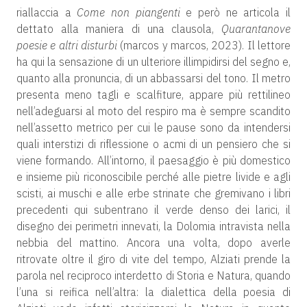
riallaccia a
Come non piangenti
e però ne articola il
dettato alla maniera di una clausola,
Quarantanove
poesie e altri disturbi
(marcos y marcos, 2023). Il lettore
ha qui la sensazione di un ulteriore illimpidirsi del segno e,
quanto alla pronuncia, di un abbassarsi del tono. Il metro
presenta meno tagli e scalfiture, appare più rettilineo
nell’adeguarsi al moto del respiro ma è sempre scandito
nell’assetto metrico per cui le pause sono da intendersi
quali interstizi di riflessione o acmi di un pensiero che si
viene formando. All’intorno, il paesaggio è più domestico
e insieme più riconoscibile perché alle pietre livide e agli
scisti, ai muschi e alle erbe strinate che gremivano i libri
precedenti qui subentrano il verde denso dei larici, il
disegno dei perimetri innevati, la Dolomia intravista nella
nebbia del mattino. Ancora una volta, dopo averle
ritrovate oltre il giro di vite del tempo, Alziati prende la
parola nel reciproco interdetto di Storia e Natura, quando
l’una si reifica nell’altra: la dialettica della poesia di