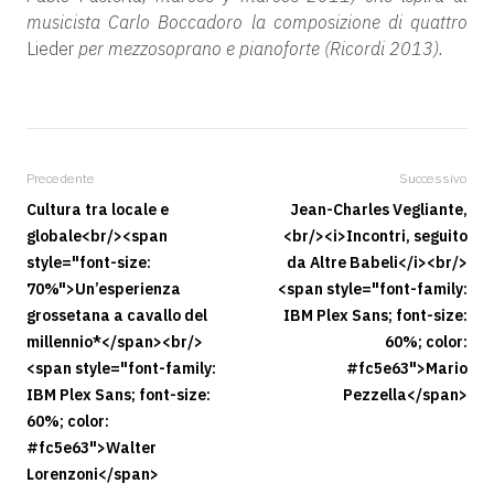
musicista Carlo Boccadoro la composizione di quattro
Lieder
per mezzosoprano e pianoforte (Ricordi 2013).
Precedente
Successivo
Cultura tra locale e
Jean-Charles Vegliante,
globale<br/><span
<br/><i>Incontri, seguito
style="font-size:
da Altre Babeli</i><br/>
70%">Un’esperienza
<span style="font-family:
grossetana a cavallo del
IBM Plex Sans; font-size:
millennio*</span><br/>
60%; color:
<span style="font-family:
#fc5e63">Mario
IBM Plex Sans; font-size:
Pezzella</span>
60%; color:
#fc5e63">Walter
Lorenzoni</span>