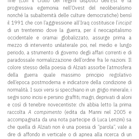
fine (con il crollo dei regimi dispotici dell’Est e la
progressiva egemonia nell’Ovest del neoliberalismo
nonché la subalternità delle culture democratiche) bensì
il 1991 che con l’aggressione all’Iraq costituisce l’
incipit
di un trentennio dove la guerra, per il neocapitalismo
occidentale e oramai globalizzato, assurge prima a
mezzo di intervento unilaterale poi, nel medio e lungo
periodo, a strumento di governo degli affari correnti e di
paradossale normalizzazione dell’ordine fra le nazioni. Il
colore stesso della poesia di Alziati assorbe l’atmosfera
della guerra quale massimo principio regolativo
dell’epoca postmoderna e indicatore della condizione di
normalità. I suoi versi si specchiano in un grigio minerale, i
segni sono incisi e persino graffiti, magri, deprivati di aloni
e così di tenebre novecentiste: chi abbia letto la prima
raccolta
A compimento
(edita da Manni nel 2005 e
accompagnata da una nota partecipe di Luca Lenzini) sa
che quella di Alziati non è una poesia di “parola”, vale a
dire di affondo in verticale o di apnea alla ricerca di un