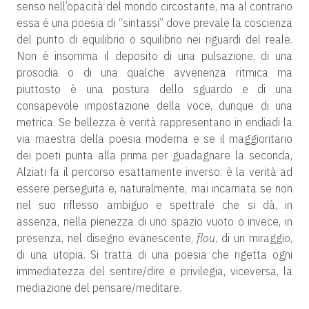
senso nell’opacità del mondo circostante, ma al contrario
essa è una poesia di “sintassi” dove prevale la coscienza
del punto di equilibrio o squilibrio nei riguardi del reale.
Non è insomma il deposito di una pulsazione, di una
prosodia o di una qualche avvenenza ritmica ma
piuttosto è una postura dello sguardo e di una
consapevole impostazione della voce, dunque di una
metrica. Se bellezza è verità rappresentano in endiadi la
via maestra della poesia moderna e se il maggioritario
dei poeti punta alla prima per guadagnare la seconda,
Alziati fa il percorso esattamente inverso: è la verità ad
essere perseguita e, naturalmente, mai incarnata se non
nel suo riflesso ambiguo e spettrale che si dà, in
assenza, nella pienezza di uno spazio vuoto o invece, in
presenza, nel disegno evanescente,
flou
, di un miraggio,
di una utopia. Si tratta di una poesia che rigetta ogni
immediatezza del sentire/dire e privilegia, viceversa, la
mediazione del pensare/meditare.