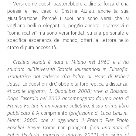
Versi come questi basterebbero a dire la forza di una
poesia e, nel caso di Cristina Alziati, anche la sua
giustificazione. Perché i suoi non sono versi che si
vogliano belli o eleganti o, peggio ancora, espressivi e
“comunicativi” ma sono versi fondati su una personale e
specifica esperienza del mondo, offerti al lettore nello
stato di pura necessità.
Cristina Alziati è nata a Milano nel 1963 e lì ha
studiato all’Università Statale laureandosi in Filosofia.
Traduttrice dal tedesco (fra l’altro di Hans di Robert
Jauss,
Le questioni di Giobbe e la loro replica a distanza
,
«L’ospite ingrato», I, Quodlibet 2008) vive a Bolzano.
Dopo l’esordio nel 2002 accompagnato da una nota di
Franco Fortini in un volume collettivo, il suo primo libro
pubblicato è
A compimento
(prefazione di Luca Lenzini,
Manni 2005) che si aggiudica il Premio Pier Paolo
Pasolini. Segue
Come non piangenti
(con una nota di
Fabio Pusterla, marcos y marcos 2011) che ispira al