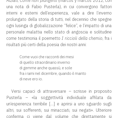
Alziati,
Come non piangenti
(marcos y marcos 2012, con
una nota di Fabio Pusterla), in cui convergono fattori
interni e esterni dell’esperienza, vale a dire l’inverno
prolungato della storia di tutti, nel decennio che spegne
ogni lusinga di globalizzazione “felice”, e l’impatto di una
personale malattia nello stato di angoscia e solitudine
come testimonia il poemetto
I riccioli della chemio
, fra i
risultati più certi della poesia dei nostri anni:
Come vuoi che racconti dei mesi
di quello straordinario inverno
di gemme anche quassù, e sole
fra i rami nel dicembre, quando il manto
di neve ero io.
Versi capaci di attraversare – scrisse in proposito
Pusterla – «la soggettività individuale affilata da
un’esperienza terribile […] e aprirsi a uno sguardo sugli
altri, sui sofferenti, sui minacciati, sui negati». Ulteriore
conferma ci viene dal volume che direttamente si