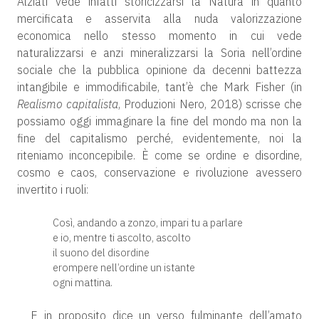
Alziati vede infatti storicizzarsi la Natura in quanto
mercificata e asservita alla nuda valorizzazione
economica nello stesso momento in cui vede
naturalizzarsi e anzi mineralizzarsi la Soria nell’ordine
sociale che la pubblica opinione da decenni battezza
intangibile e immodificabile, tant’è che Mark Fisher (in
Realismo capitalista
, Produzioni Nero, 2018) scrisse che
possiamo oggi immaginare la fine del mondo ma non la
fine del capitalismo perché, evidentemente, noi la
riteniamo inconcepibile. È come se ordine e disordine,
cosmo e caos, conservazione e rivoluzione avessero
invertito i ruoli:
Così, andando a zonzo, impari tu a parlare
e io, mentre ti ascolto, ascolto
il suono del disordine
erompere nell’ordine un istante
ogni mattina.
E in proposito dice un verso fulminante dell’amato