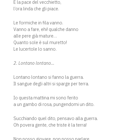
È la pace del vecchietto,
l’ora linda che gli piace.
Le formiche in fila vanno.
Vanno a fare, ehi! qualche danno
alle pere già mature…
Quanto sole è sul muretto!
Le lucertole lo sanno.
2. Lontano lontano…
Lontano lontano si fanno la guerra.
Il sangue degli altri si sparge per terra.
Io questa mattina mi sono ferito
a un gambo di rosa, pungendomi un dito.
Succhiando quel dito, pensavo alla guerra.
Oh povera gente, che triste è la terra!
Non posso giovare, non posso parlare,