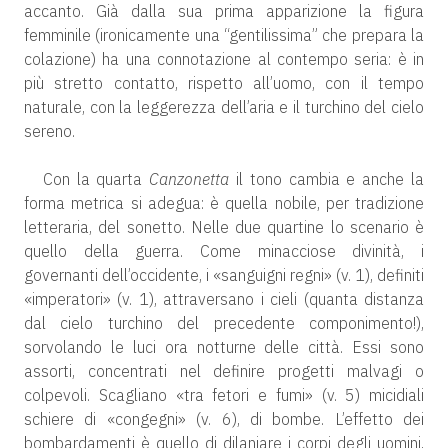
accanto. Già dalla sua prima apparizione la figura
femminile (ironicamente una “gentilissima” che prepara la
colazione) ha una connotazione al contempo seria: è in
più stretto contatto, rispetto all’uomo, con il tempo
naturale, con la leggerezza dell’aria e il turchino del cielo
sereno.
Con la quarta
Canzonetta
il tono cambia e anche la
forma metrica si adegua: è quella nobile, per tradizione
letteraria, del sonetto. Nelle due quartine lo scenario è
quello della guerra. Come minacciose divinità, i
governanti dell’occidente, i «sanguigni regni» (v. 1), definiti
«imperatori» (v. 1), attraversano i cieli (quanta distanza
dal cielo turchino del precedente componimento!),
sorvolando le luci ora notturne delle città. Essi sono
assorti, concentrati nel definire progetti malvagi o
colpevoli. Scagliano «tra fetori e fumi» (v. 5) micidiali
schiere di «congegni» (v. 6), di bombe. L’effetto dei
bombardamenti è quello di dilaniare i corpi degli uomini,