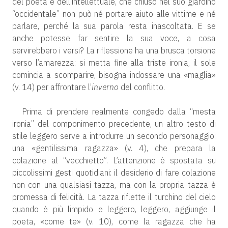
del poeta e dell’intellettuale, che chiuso nel suo giardino
“occidentale” non può né portare aiuto alle vittime e né
parlare, perché la sua parola resta inascoltata. E se
anche potesse far sentire la sua voce, a cosa
servirebbero i versi? La riflessione ha una brusca torsione
verso l’amarezza: si metta fine alla triste ironia, il sole
comincia a scomparire, bisogna indossare una «maglia»
(v. 14) per affrontare l’
inverno
del conflitto.
Prima di prendere realmente congedo dalla “mesta
ironia” del componimento precedente, un altro testo di
stile leggero serve a introdurre un secondo personaggio:
una «gentilissima ragazza» (v. 4), che prepara la
colazione al “vecchietto”. L’attenzione è spostata su
piccolissimi gesti quotidiani: il desiderio di fare colazione
non con una qualsiasi tazza, ma con la propria tazza è
promessa di felicità. La tazza riflette il turchino del cielo
quando è più limpido e leggero, leggero, aggiunge il
poeta, «come te» (v. 10), come la ragazza che ha