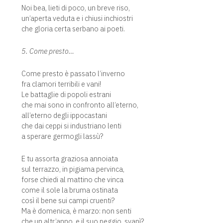
Noi bea, lieti di poco, un breve riso,
un’aperta veduta e i chiusi inchiostri
che gloria certa serbano ai poeti.
5. Come presto…
Come presto è passato l’inverno
fra clamori terribili e vani!
Le battaglie di popoli estrani
che mai sono in confronto all’eterno,
all’eterno degli ippocastani
che dai ceppi si industriano lenti
a sperare germogli lassù?
E tu assorta graziosa annoiata
sul terrazzo, in pigiama pervinca,
forse chiedi al mattino che vinca
come il sole la bruma ostinata
così il bene sui campi cruenti?
Ma è domenica, è marzo: non senti
che un altr’anno, e il suo peggio, svanì?