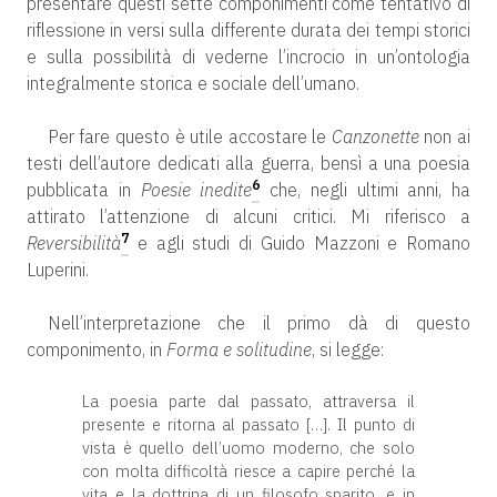
presentare questi sette componimenti come tentativo di
riflessione in versi sulla differente durata dei tempi storici
e sulla possibilità di vederne l’incrocio in un’ontologia
integralmente storica e sociale dell’umano.
Per fare questo è utile accostare le
Canzonette
non ai
testi dell’autore dedicati alla guerra, bensì a una poesia
6
pubblicata in
Poesie inedite
che, negli ultimi anni, ha
attirato l’attenzione di alcuni critici. Mi riferisco a
7
Reversibilità
e agli studi di Guido Mazzoni e Romano
Luperini.
Nell’interpretazione che il primo dà di questo
componimento, in
Forma e solitudine
, si legge:
La poesia parte dal passato, attraversa il
presente e ritorna al passato […]. Il punto di
vista è quello dell’uomo moderno, che solo
con molta difficoltà riesce a capire perché la
vita e la dottrina di un filosofo sparito, e in