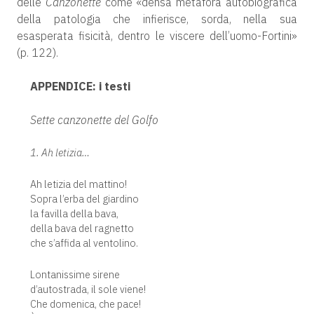
delle
Canzonette
come «densa metafora autobiografica
della patologia che infierisce, sorda, nella sua
esasperata fisicità, dentro le viscere dell’uomo-Fortini»
(p. 122).
APPENDICE: i testi
Sette canzonette del Golfo
1. Ah letizia…
Ah letizia del mattino!
Sopra l’erba del giardino
la favilla della bava,
della bava del ragnetto
che s’affida al ventolino.
Lontanissime sirene
d’autostrada, il sole viene!
Che domenica, che pace!