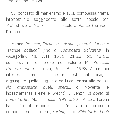
“manierismo del Golfo”.
Sul concetto di manierismo e sulla complessa trama
intertestuale soggiacente alle sette poesie (da
Metastasio a Manzoni, da Foscolo a Pascoli) si veda
l’articolo:
Marina Polacco,
Fortini e i destini generali. Lirica e
“grande politica” fino a Composita Solvantur
, in
«Allegoria», n.s. VIII, 1996, 21-22, pp. 42-61,
successivamente ripreso nel volume M. Polacco,
L’intertestualità
, Laterza, Roma-Bari 1998. Ai rimandi
intertestuali messi in luce in questi scritti bisogna
aggiungere quello, suggerito da Luca Lenzini, alla poesia
No’ angossarte, putèl, spera…
di Noventa (e
indirettamente Heine e Brecht): L. Lenzini,
Il poeta di
nome Fortini
, Manni, Lecce 1999, p. 222. Ancora Lenzini
ha scritto note importanti sulla “mesta ironia” di questi
componimenti: L. Lenzini,
Fortini
, in Id.,
Stile tardo. Poeti