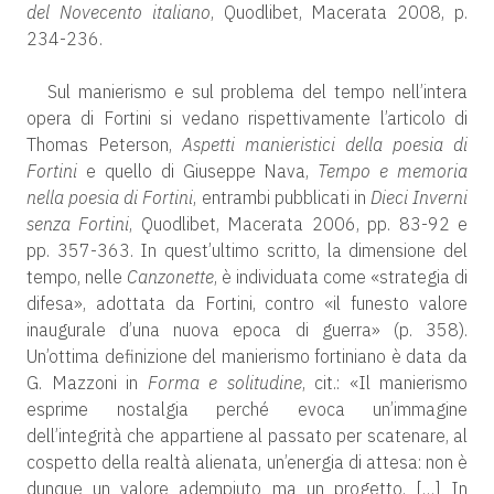
del Novecento italiano
, Quodlibet, Macerata 2008, p.
234-236.
Sul manierismo e sul problema del tempo nell’intera
opera di Fortini si vedano rispettivamente l’articolo di
Thomas Peterson,
Aspetti manieristici della poesia di
Fortini
e quello di Giuseppe Nava,
Tempo e memoria
nella poesia di Fortini
, entrambi pubblicati in
Dieci Inverni
senza Fortini
, Quodlibet, Macerata 2006, pp. 83-92 e
pp. 357-363. In quest’ultimo scritto, la dimensione del
tempo, nelle
Canzonette
, è individuata come «strategia di
difesa», adottata da Fortini, contro «il funesto valore
inaugurale d’una nuova epoca di guerra» (p. 358).
Un’ottima definizione del manierismo fortiniano è data da
G. Mazzoni in
Forma e solitudine
, cit.: «Il manierismo
esprime nostalgia perché evoca un’immagine
dell’integrità che appartiene al passato per scatenare, al
cospetto della realtà alienata, un’energia di attesa: non è
dunque un valore adempiuto ma un progetto. […] In