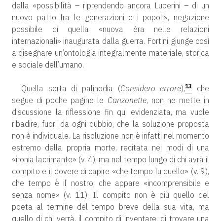
della «possibilità – riprendendo ancora Luperini – di un
nuovo patto fra le generazioni e i popoli», negazione
possibile di quella «nuova èra nelle relazioni
internazionali» inaugurata dalla guerra. Fortini giunge così
a disegnare un’ontologia integralmente materiale, storica
e sociale dell’umano.
13
Quella sorta di palinodia (
Considero errore
),
che
segue di poche pagine le
Canzonette
, non ne mette in
discussione la riflessione fin qui evidenziata, ma vuole
ribadire, fuori da ogni dubbio, che la soluzione proposta
non è individuale. La risoluzione non è infatti nel momento
estremo della propria morte, recitata nei modi di una
«ironia lacrimante» (v. 4), ma nel tempo lungo di chi avrà il
compito e il dovere di capire «che tempo fu quello» (v. 9),
che tempo è il nostro, che appare «incomprensibile e
senza nome» (v. 11). Il compito non è più quello del
poeta al termine del tempo breve della sua vita, ma
quello di chi verrà, il compito di inventare, di trovare una