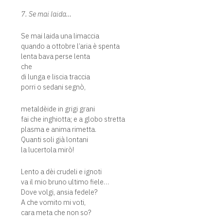
7. Se mai laida…
Se mai laida una limaccia
quando a ottobre l’aria è spenta
lenta bava perse lenta
che
di lunga e liscia traccia
porri o sedani segnò,
metaldèide in grigi grani
fai che inghiotta; e a globo stretta
plasma e anima rimetta.
Quanti soli già lontani
la lucertola mirò!
Lento a dèi crudeli e ignoti
va il mio bruno ultimo fiele…
Dove volgi, ansia fedele?
A che vomito mi voti,
cara meta che non so?