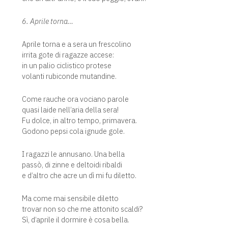
6. Aprile torna…
Aprile torna e a sera un frescolino
irrita gote di ragazze accese:
in un palio ciclistico protese
volanti rubiconde mutandine.
Come rauche ora vociano parole
quasi laide nell’aria della sera!
Fu dolce, in altro tempo, primavera.
Godono pepsi cola ignude gole.
I ragazzi le annusano. Una bella
passò, di zinne e deltoidi ribaldi
e d’altro che acre un dì mi fu diletto.
Ma come mai sensibile diletto
trovar non so che me attonito scaldi?
Sì, d’aprile il dormire è cosa bella.