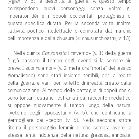
(«già», v. 5), è descritta la guerra. A questo tempo
corrispondono nuovi personaggi senza volto: gli
imperatori-dèi e i popoli occidentali, protagonisti di
questa specifica durata. Per la seconda volta, inoltre,
l’attività poetico-intellettuale è connotata dal marchio
dell’impotenza e della chiusura («i chiusi inchiostri», v. 13).
Nella quinta
Canzonetta
l’«inverno» (v. 1) della guerra
è già passato, il tempo degli eventi si fa sempre più
breve. I suoi «clamori» (v. 2, metafora “morta” del lessico
giornalistico) sono stati insieme terribili, per la realtà
della guerra, e vani, per l’effetto di irrealtà creato dalla
comunicazione. Al tempo delle battaglie di popoli che ci
sono lontani, estranei, estraniati dal racconto mediatico,
si oppone nuovamente il tempo lungo della natura:
l’«eterno degli ippocastani» (v. 5), che continuano a
germogliare dai «ceppi» (v. 6). Nella seconda strofe
ritorna il personaggio femminile, che sembra avere la
stessa lenta indolenza della natura: graziosa, annoiata,