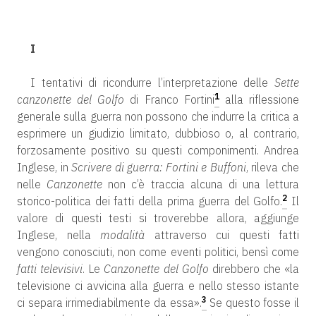
2019
I
I tentativi di ricondurre l’interpretazione delle
Sette
1
canzonette del Golfo
di Franco Fortini
alla riflessione
generale sulla guerra non possono che indurre la critica a
esprimere un giudizio limitato, dubbioso o, al contrario,
forzosamente positivo su questi componimenti. Andrea
Inglese, in
Scrivere di guerra: Fortini e Buffoni
, rileva che
nelle
Canzonette
non c’è traccia alcuna di una lettura
2
storico-politica dei fatti della prima guerra del Golfo.
Il
valore di questi testi si troverebbe allora, aggiunge
Inglese, nella
modalità
attraverso cui questi fatti
vengono conosciuti, non come eventi politici, bensì come
fatti televisivi
. Le
Canzonette del Golfo
direbbero che «la
televisione ci avvicina alla guerra e nello stesso istante
3
ci separa irrimediabilmente da essa».
Se questo fosse il