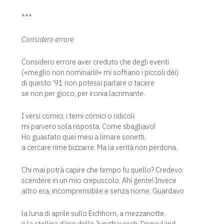
***
Considero errore
Considero errore aver creduto che degli eventi
(«meglio non nominarli!» mi soffiano i piccoli dèi)
di questo ’91 non potessi parlare o tacere
se non per gioco, per ironia lacrimante.
I versi comici, i temi comici o ridicoli
mi parvero sola risposta. Come sbagliavo!
Ho guastato quei mesi a limare sonetti,
a cercare rime bizzarre. Ma la verità non perdona.
Chi mai potrà capire che tempo fu quello? Credevo
scendere in un mio crepuscolo. Ahi gente! Invece
altro era, incomprensibile e senza nome. Guardavo
la luna di aprile sullo Eichhorn, a mezzanotte,
e la stellina d’oro dello Jungfraujoch, Disneyland.