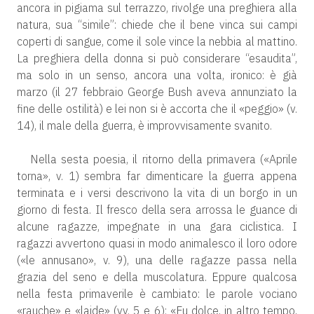
ancora in pigiama sul terrazzo, rivolge una preghiera alla
natura, sua “simile”: chiede che il bene vinca sui campi
coperti di sangue, come il sole vince la nebbia al mattino.
La preghiera della donna si può considerare “esaudita”,
ma solo in un senso, ancora una volta, ironico: è già
marzo (il 27 febbraio George Bush aveva annunziato la
fine delle ostilità) e lei non si è accorta che il «peggio» (v.
14), il male della guerra, è improvvisamente svanito.
Nella sesta poesia, il ritorno della primavera («Aprile
torna», v. 1) sembra far dimenticare la guerra appena
terminata e i versi descrivono la vita di un borgo in un
giorno di festa. Il fresco della sera arrossa le guance di
alcune ragazze, impegnate in una gara ciclistica. I
ragazzi avvertono quasi in modo animalesco il loro odore
(«le annusano», v. 9), una delle ragazze passa nella
grazia del seno e della muscolatura. Eppure qualcosa
nella festa primaverile è cambiato: le parole vociano
«rauche» e «laide» (vv. 5 e 6): «Fu dolce, in altro tempo,