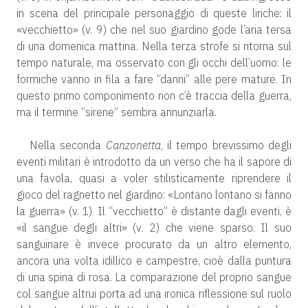
in scena del principale personaggio di queste liriche: il
«vecchietto» (v. 9) che nel suo giardino gode l’aria tersa
di una domenica mattina. Nella terza strofe si ritorna sul
tempo naturale, ma osservato con gli occhi dell’uomo: le
formiche vanno in fila a fare “danni” alle pere mature. In
questo primo componimento non c’è traccia della guerra,
ma il termine “sirene” sembra annunziarla.
Nella seconda
Canzonetta
, il tempo brevissimo degli
eventi militari è introdotto da un verso che ha il sapore di
una favola, quasi a voler stilisticamente riprendere il
gioco del ragnetto nel giardino: «Lontano lontano si fanno
la guerra» (v. 1). Il “vecchietto” è distante dagli eventi, è
«il sangue degli altri» (v. 2) che viene sparso. Il suo
sanguinare è invece procurato da un altro elemento,
ancora una volta idillico e campestre, cioè dalla puntura
di una spina di rosa. La comparazione del proprio sangue
col sangue altrui porta ad una ironica riflessione sul ruolo