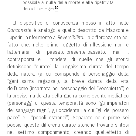
possibile al nulla della morte e alla ripetitività
10
dei cicli biologici.
Il dispositivo di conoscenza messo in atto nelle
Canzonette
è analogo a quello descritto da Mazzoni e
Luperini in riferimento a
Reversibilità
. La differenza sta nel
fatto che, nelle prime, oggetto di riflessione non è
l’alternarsi di passato-presente-passato, ma il
contrapporsi e il fondersi di quelle che gli storici
definiscono “durate”: la lunghissima durata del tempo
della natura (a cui corrisponde il personaggio della
“gentilissima ragazza”), la breve durata della vita
dell’uomo (incarnata nel personaggio del “vecchietto”) e
la brevissima durata della guerra come evento mediatico
(personaggi di questa temporalità sono “gli imperatori
dei sanguigni regni”, gli occidentali a cui “gli dèi porsero
pace” e i “popoli estranei”). Separate nelle prime sei
poesie, queste differenti durate storiche trovano sintesi
nel settimo componimento, creando quell’effetto di