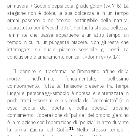
primavera. / Godono pepsi cola ignude gole.» (vv. 7-8). La
stagione non è dolce, la sua dolcezza è in un tempo
ormai passato o nell’eterno inattingibile della natura,
soprattutto per il “vecchietto”. Per lui, la stessa bellezza
femminile che passa appartiene a un altro tempo, un
tempo in cui fu un pungente piacere. Non gli resta che
interrogarsi su quale piacere sensibile gli resti. La
conclusione è amaramente ironica: il «dormire» (v. 14).
Il dormire si trasforma nell’immagine affine della
morte nell’ultimo, fondamentale, bellissimo
componimento. Tutta la tensione presente tra tempi,
luoghi e personaggi-simbolo è ripresa e sintetizzata in
pochi tratti essenziali e la vicenda del “vecchietto” (e in
essa quella del poeta e della poesia) trovano
compimento. L’operazione di “pulizia” del proprio giardino
è in relazione con l’operazione di “polizia” in atto durante
11
la prima guerra del Golfo.
Nello stesso tempo il