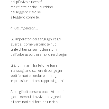
del più vivo e ricco tè
ma riflette anche il turchino
del leggero cielo se
è leggero come te.
4. Gli imperatori…
Gli imperatori dei sanguigni regni
guardali come varcano le nubi
cinte di lampi, sui notturni lumi
dell’orbe assorti in empi o rei disegni!
Già fulminanti tra fetori e fumi
irte scagliano schiere di congegni:
vedi femori e cerebri e nei segni
impressi umani arsi rappresi grumi.
A noi gli dèi porsero pace. Ai nostri
giorni occidui si avvivano i vigneti
e i seminati e di fortuna un riso.