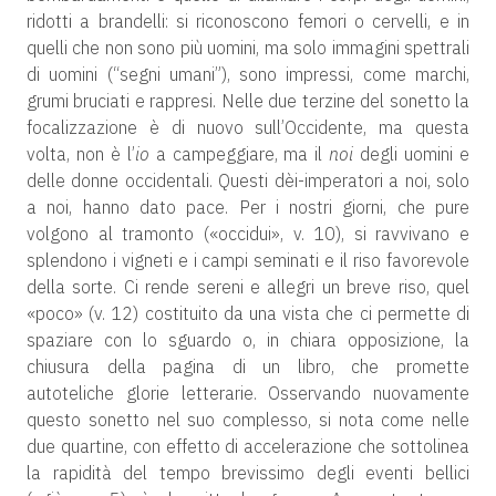
ridotti a brandelli: si riconoscono femori o cervelli, e in
quelli che non sono più uomini, ma solo immagini spettrali
di uomini (“segni umani”), sono impressi, come marchi,
grumi bruciati e rappresi. Nelle due terzine del sonetto la
focalizzazione è di nuovo sull’Occidente, ma questa
volta, non è l’
io
a campeggiare, ma il
noi
degli uomini e
delle donne occidentali. Questi dèi-imperatori a noi, solo
a noi, hanno dato pace. Per i nostri giorni, che pure
volgono al tramonto («occidui», v. 10), si ravvivano e
splendono i vigneti e i campi seminati e il riso favorevole
della sorte. Ci rende sereni e allegri un breve riso, quel
«poco» (v. 12) costituito da una vista che ci permette di
spaziare con lo sguardo o, in chiara opposizione, la
chiusura della pagina di un libro, che promette
autoteliche glorie letterarie. Osservando nuovamente
questo sonetto nel suo complesso, si nota come nelle
due quartine, con effetto di accelerazione che sottolinea
la rapidità del tempo brevissimo degli eventi bellici