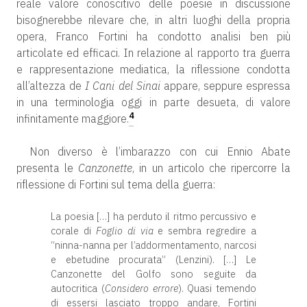
reale valore conoscitivo delle poesie in discussione
bisognerebbe rilevare che, in altri luoghi della propria
opera, Franco Fortini ha condotto analisi ben più
articolate ed efficaci. In relazione al rapporto tra guerra
e rappresentazione mediatica, la riflessione condotta
all’altezza de
I Cani del Sinai
appare, seppure espressa
in una terminologia oggi in parte desueta, di valore
4
infinitamente maggiore.
Non diverso è l’imbarazzo con cui Ennio Abate
presenta le
Canzonette
, in un articolo che ripercorre la
riflessione di Fortini sul tema della guerra:
La poesia […] ha perduto il ritmo percussivo e
corale di
Foglio di via
e sembra regredire a
“ninna-nanna per l’addormentamento, narcosi
e ebetudine procurata” (Lenzini). […] Le
Canzonette del Golfo sono seguite da
autocritica (
Considero errore
). Quasi temendo
di essersi lasciato troppo andare, Fortini