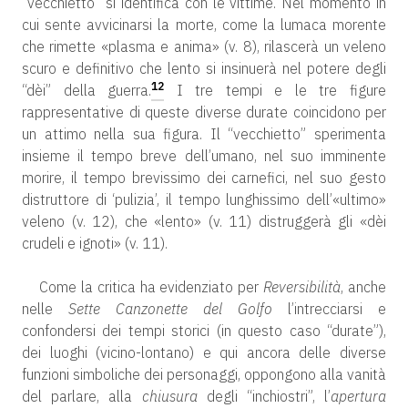
“vecchietto” si identifica con le vittime. Nel momento in
cui sente avvicinarsi la morte, come la lumaca morente
che rimette «plasma e anima» (v. 8), rilascerà un veleno
scuro e definitivo che lento si insinuerà nel potere degli
12
“dèi” della guerra.
I tre tempi e le tre figure
rappresentative di queste diverse durate coincidono per
un attimo nella sua figura. Il “vecchietto” sperimenta
insieme il tempo breve dell’umano, nel suo imminente
morire, il tempo brevissimo dei carnefici, nel suo gesto
distruttore di ‘pulizia’, il tempo lunghissimo dell’«ultimo»
veleno (v. 12), che «lento» (v. 11) distruggerà gli «dèi
crudeli e ignoti» (v. 11).
Come la critica ha evidenziato per
Reversibilità
, anche
nelle
Sette Canzonette del Golfo
l’intrecciarsi e
confondersi dei tempi storici (in questo caso “durate”),
dei luoghi (vicino-lontano) e qui ancora delle diverse
funzioni simboliche dei personaggi, oppongono alla vanità
del parlare, alla
chiusura
degli “inchiostri”, l’
apertura