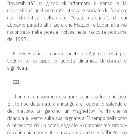
“reversibilità” in grado di affermare il senso e la
necessità di quell’ontologia storica e sociale dell’umano,
non dimentica dell’ambito “vitale-materiale”, di cui
abbiamo parlato all’inizio e che Mazzoni e Luperini hanno
riscontrato nella poesia inclusa nella raccolta postuma
del 1997.
È necessario a questo punto rileggere i testi per
seguire lo sviluppo di questa dinamica di durate e
significati.
III
Il primo componimento si apre su un quadretto idillico.
È il tempo della natura a inaugurare l’opera: lo splendore
del mattino, un giardino, un «ragnetto» (v. 4) che si
dondola al vento sulla sua ragnatela. Il tempo dell’uomo
è introdotto da un primo segnale: «Lontanissime sirene»
(v. 6) in enjambement con «d’autostrada» e dall’ingresso