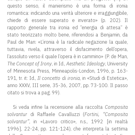
questo senso, il manierismo è una forma di ironia
romantica: indicando una verità ulteriore e irraggiungibile,
chiede di essere superato e inverato» (p. 202). Il
rapporto generale tra ironia ed “energia di attesa” è
stato teorizzato molto bene, riferendosi a Benjamin, da
Paul de Man: «L’ironia è la radicale negazione la quale,
tuttavia, rivela, attraverso il disfacimento dell’opera,
l’assoluto verso il quale l’opera è in cammino» (P. de Man,
The Concept of Irony
, in Id.,
Aesthetic Ideology
, University
of Minnesota Press, Minneapolis-London, 1996, p. 163-
191, tr. it: Id.,
Il concetto di ironia
, in «Studi di Estetica»,
anno XXXV, III serie, 35-36, 2007, pp. 73-100. Il passo
citato si trova a pag. 99).
Si veda infine la recensione alla raccolta
Composita
solvantur
di Raffaele Cavalluzzi (
Fortini, “Composita
solvantur”
, in «Lavoro critico», n.s., 1992 [in realtà
1996], 22-24, pp. 121-124), che interpreta la settima