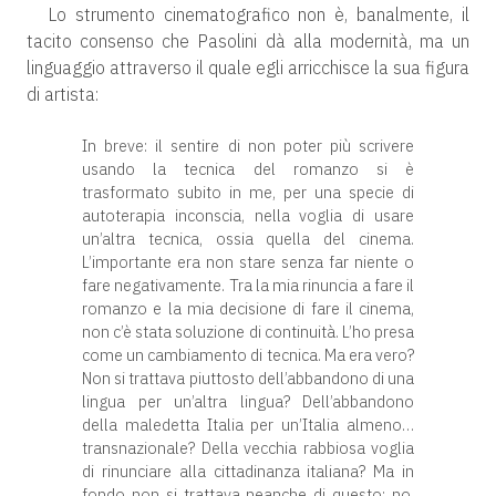
Lo strumento cinematografico non è, banalmente, il
tacito consenso che Pasolini dà alla modernità, ma un
linguaggio attraverso il quale egli arricchisce la sua figura
di artista:
In breve: il sentire di non poter più scrivere
usando la tecnica del romanzo si è
trasformato subito in me, per una specie di
autoterapia inconscia, nella voglia di usare
un’altra tecnica, ossia quella del cinema.
L’importante era non stare senza far niente o
fare negativamente. Tra la mia rinuncia a fare il
romanzo e la mia decisione di fare il cinema,
non c’è stata soluzione di continuità. L’ho presa
come un cambiamento di tecnica. Ma era vero?
Non si trattava piuttosto dell’abbandono di una
lingua per un’altra lingua? Dell’abbandono
della maledetta Italia per un’Italia almeno…
transnazionale? Della vecchia rabbiosa voglia
di rinunciare alla cittadinanza italiana? Ma in
fondo non si trattava neanche di questo; no,