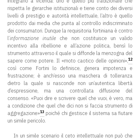
integrano a vicenda: uno è quello più tradizionale che
rispetta le gerarchie istituzionali e tiene conto dei diversi
livelli di prestigio e autorità intellettuale, l’altro è quello
prodotto dai media che punta al controllo indiscriminato
dei consumatori. Dunque la requisitoria fortiniana è contro
l’
informazione inutile
che non costituisce un valido
incentivo alla ribellione e all’azione politica, bensì lo
strumento attraverso il quale si diffonde la menzogna del
12
sapere come potere. Il «moto caotico delle opinioni»,
così come Fortini lo definisce, genera impotenza e
frustrazione; è anch’esso una maschera di tolleranza
dietro la quale si nasconde non un’autentica libertà
d’espressione, ma una controllata diffusione del
consenso. «Puoi dire e scrivere quel che vuoi, è vero, ma
a condizione che quel che dici non si faccia strumento di
13
aggregazione»
poiché chi gestisce il sistema sa fiutare
un simile pericolo.
In un simile scenario il ceto intellettuale non può che