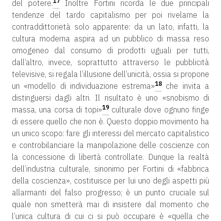
17
del potere.
Inoltre Fortini ricorda le due principali
tendenze del tardo capitalismo per poi rivelarne la
contraddittorietà solo apparente: da un lato, infatti, la
cultura moderna aspira ad un pubblico di massa reso
omogeneo dal consumo di prodotti uguali per tutti,
dall’altro, invece, soprattutto attraverso le pubblicità
televisive, si regala l’illusione dell’unicità, ossia si propone
18
un «modello di individuazione estrema»
che invita a
distinguersi dagli altri. Il risultato è uno «snobismo di
19
massa, una corsa di topi»
culturale dove ognuno finge
di essere quello che non è. Questo doppio movimento ha
un unico scopo: fare gli interessi del mercato capitalistico
e controbilanciare la manipolazione delle coscienze con
la concessione di libertà controllate. Dunque la realtà
dell’industria culturale, sinonimo per Fortini di «fabbrica
della coscienza», costituisce per lui uno degli aspetti più
allarmanti del falso progresso; è un punto cruciale sul
quale non smetterà mai di insistere dal momento che
l’unica cultura di cui ci si può occupare è «quella che