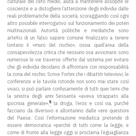
culturale del ceto medio, aiuta a mantenere assopite le
coscienze e a distogliere l’attenzione degli individui dalle
reali problematiche della società, scoraggiando così ogni
altro possibile interrogativo sul funzionamento dei poteri
multinazionali. Autorità politiche e mediatiche sono
artefici di un falso sapere comune finalizzato a tenere
lontano il «muro del rischio», ossia quell’area della
consapevolezza critica che nessuno osa avvicinare; sono
numerose le vie traverse offerte dal sistema per evitare
che gli individui decidano di affrontare con responsabilità
la zona del rischio. Scrive Fortini che i dibattiti televisivi, le
conferenze e le tavole rotonde non sono mai state così
vivaci, si può parlare confusamente di tutti quei temi che
la sinistra degli anni Sessanta «aveva strappato alla
5
ipocrisia generale»,
la droga, l’eros e così via, purché
facciano da diversivo e allontanino dalle vere questioni
del Paese. Così l’informazione mediatica pretende di
essere democratica «perché di tutti come la legge, e
come di fronte alla legge oggi si proclama l’eguaglianza