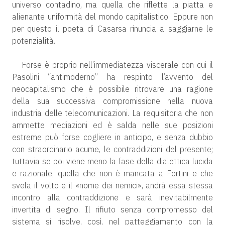
universo contadino, ma quella che riflette la piatta e
alienante uniformità del mondo capitalistico. Eppure non
per questo il poeta di Casarsa rinuncia a saggiarne le
potenzialità.
Forse è proprio nell’immediatezza viscerale con cui il
Pasolini “antimoderno” ha respinto l’avvento del
neocapitalismo che è possibile ritrovare una ragione
della sua successiva compromissione nella nuova
industria delle telecomunicazioni. La requisitoria che non
ammette mediazioni ed è salda nelle sue posizioni
estreme può forse cogliere in anticipo, e senza dubbio
con straordinario acume, le contraddizioni del presente;
tuttavia se poi viene meno la fase della dialettica lucida
e razionale, quella che non è mancata a Fortini e che
svela il volto e il «nome dei nemici», andrà essa stessa
incontro alla contraddizione e sarà inevitabilmente
invertita di segno. Il rifiuto senza compromesso del
sistema si risolve, così, nel patteggiamento con la