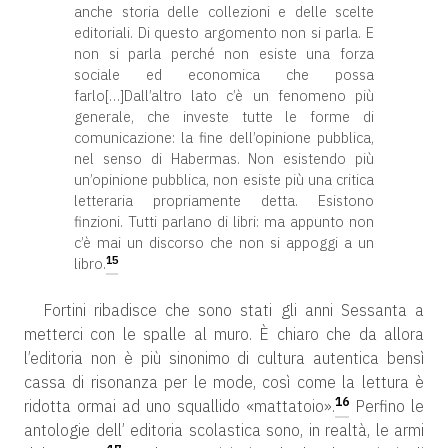
anche storia delle collezioni e delle scelte
editoriali. Di questo argomento non si parla. E
non si parla perché non esiste una forza
sociale ed economica che possa
farlo[…]Dall’altro lato c’è un fenomeno più
generale, che investe tutte le forme di
comunicazione: la fine dell’opinione pubblica,
nel senso di Habermas. Non esistendo più
un’opinione pubblica, non esiste più una critica
letteraria propriamente detta. Esistono
finzioni. Tutti parlano di libri: ma appunto non
c’è mai un discorso che non si appoggi a un
15
libro.
Fortini ribadisce che sono stati gli anni Sessanta a
metterci con le spalle al muro. È chiaro che da allora
l’editoria non è più sinonimo di cultura autentica bensì
cassa di risonanza per le mode, così come la lettura è
16
ridotta ormai ad uno squallido «mattatoio».
Perfino le
antologie dell’ editoria scolastica sono, in realtà, le armi