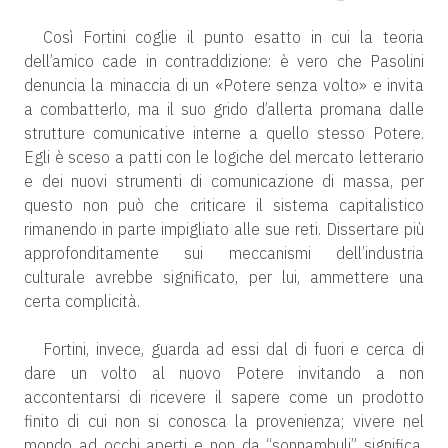
Così Fortini coglie il punto esatto in cui la teoria
dell’amico cade in contraddizione: è vero che Pasolini
denuncia la minaccia di un «Potere senza volto» e invita
a combatterlo, ma il suo grido d’allerta promana dalle
strutture comunicative interne a quello stesso Potere.
Egli è sceso a patti con le logiche del mercato letterario
e dei nuovi strumenti di comunicazione di massa, per
questo non può che criticare il sistema capitalistico
rimanendo in parte impigliato alle sue reti. Dissertare più
approfonditamente sui meccanismi dell’industria
culturale avrebbe significato, per lui, ammettere una
certa complicità.
Fortini, invece, guarda ad essi dal di fuori e cerca di
dare un volto al nuovo Potere invitando a non
accontentarsi di ricevere il sapere come un prodotto
finito di cui non si conosca la provenienza; vivere nel
mondo ad occhi aperti e non da “sonnambuli” significa,