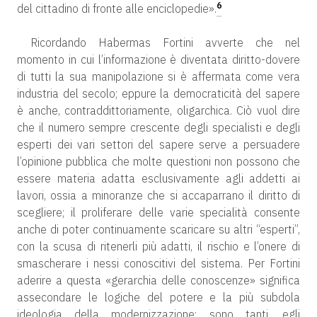
6
del cittadino di fronte alle enciclopedie».
Ricordando Habermas Fortini avverte che nel
momento in cui l’informazione è diventata diritto-dovere
di tutti la sua manipolazione si è affermata come vera
industria del secolo; eppure la democraticità del sapere
è anche, contraddittoriamente, oligarchica. Ciò vuol dire
che il numero sempre crescente degli specialisti e degli
esperti dei vari settori del sapere serve a persuadere
l’opinione pubblica che molte questioni non possono che
essere materia adatta esclusivamente agli addetti ai
lavori, ossia a minoranze che si accaparrano il diritto di
scegliere; il proliferare delle varie specialità consente
anche di poter continuamente scaricare su altri “esperti”,
con la scusa di ritenerli più adatti, il rischio e l’onere di
smascherare i nessi conoscitivi del sistema. Per Fortini
aderire a questa «gerarchia delle conoscenze» significa
assecondare le logiche del potere e la più subdola
ideologia della modernizzazione; sono tanti, egli