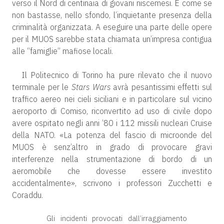
verso il Nord di centinaia di giovani niscemesi. E come se
non bastasse, nello sfondo, l’inquietante presenza della
criminalità organizzata. A eseguire una parte delle opere
per il MUOS sarebbe stata chiamata un’impresa contigua
alle “famiglie” mafiose locali.
Il Politecnico di Torino ha pure rilevato che il nuovo
terminale per le
Stars Wars
avrà pesantissimi effetti sul
traffico aereo nei cieli siciliani e in particolare sul vicino
aeroporto di Comiso, riconvertito ad uso di civile dopo
avere ospitato negli anni ’80 i 112 missili nucleari Cruise
della NATO. «La potenza del fascio di microonde del
MUOS è senz’altro in grado di provocare gravi
interferenze nella strumentazione di bordo di un
aeromobile che dovesse essere investito
accidentalmente», scrivono i professori Zucchetti e
Coraddu.
Gli incidenti provocati dall’irraggiamento