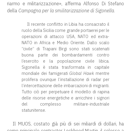
riarmo e militarizzazione», afferma Alfonso Di Stefano
della
Campagna per la smilitarizzazione di Sigonella
.
Il recente conflitto in Libia ha consacrato il
ruolo della Sicilia come grande portaerei per le
operazioni di attacco USA, NATO ed extra-
NATO in Africa e Medio Oriente. Dallo scalo
“civile” di Trapani Birgi sono stati scatenati
buona parte dei bombardamenti contro
l’esercito e la popolazione civile libica.
Sigonella è stata trasformata in capitale
mondiale dei famigerati
Global Hawk
mentre
prolifera ovunque l’installazione di radar per
l’intercettazione delle imbarcazioni di migranti.
Tutto ciò per perpetuare il modello di rapina
delle risorse energetiche e arricchire i signori
del complesso militare-industriale
statunitense.
Il MUOS, costato già più di sei miliardi di dollari, ha
come principale contractor Lockheed Martin, il colosso a