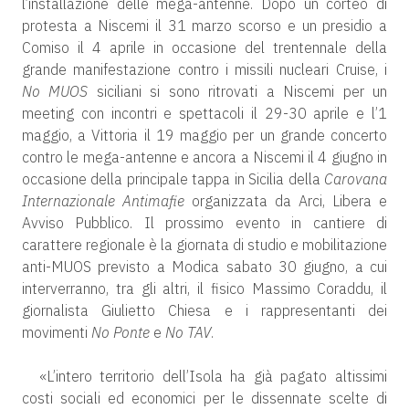
l’installazione delle mega-antenne. Dopo un corteo di
protesta a Niscemi il 31 marzo scorso e un presidio a
Comiso il 4 aprile in occasione del trentennale della
grande manifestazione contro i missili nucleari Cruise, i
No MUOS
siciliani si sono ritrovati a Niscemi per un
meeting con incontri e spettacoli il 29-30 aprile e l’1
maggio, a Vittoria il 19 maggio per un grande concerto
contro le mega-antenne e ancora a Niscemi il 4 giugno in
occasione della principale tappa in Sicilia della
Carovana
Internazionale Antimafie
organizzata da Arci, Libera e
Avviso Pubblico. Il prossimo evento in cantiere di
carattere regionale è la giornata di studio e mobilitazione
anti-MUOS previsto a Modica sabato 30 giugno, a cui
interverranno, tra gli altri, il fisico Massimo Coraddu, il
giornalista Giulietto Chiesa e i rappresentanti dei
movimenti
No Ponte
e
No TAV
.
«L’intero territorio dell’Isola ha già pagato altissimi
costi sociali ed economici per le dissennate scelte di