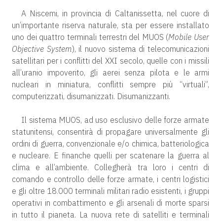
A Niscemi, in provincia di Caltanissetta, nel cuore di
un’importante riserva naturale, sta per essere installato
uno dei quattro terminali terrestri del MUOS (
Mobile User
Objective System
), il nuovo sistema di telecomunicazioni
satellitari per i conflitti del XXI secolo, quelle con i missili
all’uranio impoverito, gli aerei senza pilota e le armi
nucleari in miniatura, conflitti sempre più “virtuali”,
computerizzati, disumanizzati. Disumanizzanti.
Il sistema MUOS, ad uso esclusivo delle forze armate
statunitensi, consentirà di propagare universalmente gli
ordini di guerra, convenzionale e/o chimica, batteriologica
e nucleare. E finanche quelli per scatenare la guerra al
clima e all’ambiente. Collegherà tra loro i centri di
comando e controllo delle forze armate, i centri logistici
e gli oltre 18.000 terminali militari radio esistenti, i gruppi
operativi in combattimento e gli arsenali di morte sparsi
in tutto il pianeta. La nuova rete di satelliti e terminali