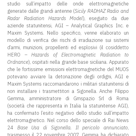
studio sull’impatto delle onde elettromagnetiche
generate dalle grandi antenne (
Sicily RADHAZ Radio and
Radar Radiation Hazards Model
), eseguito da due
aziende statunitensi, AGI – Analytical Graphics Inc. e
Maxim Systems. Nello specifico, venne elaborato un
modello di verifica dei rischi di irradiazione sui sistemi
d’armi, munizioni, propellenti ed esplosivi (il cosiddetto
HERO –
Hazards of Electromagnetic Radiation to
Ordnance
), ospitati nella grande base siciliana. Appurato
che le fortissime emissioni elettromagnetiche del MUOS
potevano avviare la detonazione degli ordigni, AGI e
Maxim Systems raccomandarono i militari statunitensi di
non installare i trasmettitori a Sigonella. Anche Filippo
Gemma, amministratore di Gmspazio Srl di Roma
(società che rappresenta in Italia la statunitense AGI),
ha confermato l’esito negativo dello studio sull’impatto
elettromagnetico. Nel corso dello speciale di Rai News
24
Base Usa di Sigonella. Il pericolo annunciato
,
trasmesso il 22 novembre 2007, Gemma ha dichiarato