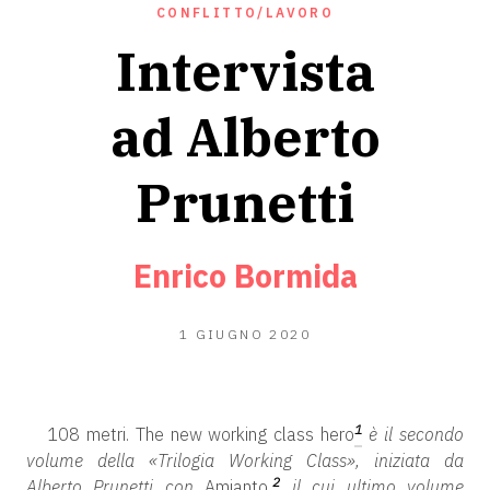
CONFLITTO/LAVORO
Intervista
ad Alberto
Prunetti
Enrico Bormida
19
1 GIUGNO 2020
LUGLIO
2020
1
108 metri. The new working class hero
è il secondo
volume della «Trilogia Working Class», iniziata da
2
Alberto Prunetti con
Amianto
,
il cui ultimo volume