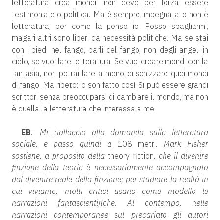
letteratura crea mondi, non deve per forza essere
testimoniale o politica. Ma è sempre impegnata o non è
letteratura, per come la penso io. Posso sbagliarmi,
magari altri sono liberi da necessità politiche. Ma se stai
con i piedi nel fango, parli del fango, non degli angeli in
cielo, se vuoi fare letteratura. Se vuoi creare mondi con la
fantasia, non potrai fare a meno di schizzare quei mondi
di fango. Ma ripeto: io son fatto così. Si può essere grandi
scrittori senza preoccuparsi di cambiare il mondo, ma non
è quella la letteratura che interessa a me.
EB
.:
Mi riallaccio alla domanda sulla letteratura
sociale, e passo quindi a
108 metri
. Mark Fisher
sostiene, a proposito della
theory fiction
, che il divenire
finzione della teoria è necessariamente accompagnato
dal divenire reale della finzione; per studiare la realtà in
cui viviamo, molti critici usano come modello le
narrazioni fantascientifiche. Al contempo, nelle
narrazioni contemporanee sul precariato gli autori