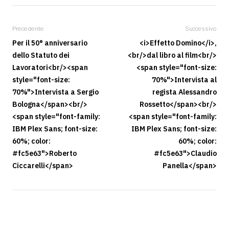
Precedente
Successivo
Per il 50° anniversario
<i>Effetto Domino</i>,
dello Statuto dei
<br/>dal libro al film<br/>
Lavoratori<br/><span
<span style="font-size:
style="font-size:
70%">Intervista al
70%">Intervista a Sergio
regista Alessandro
Bologna</span><br/>
Rossetto</span><br/>
<span style="font-family:
<span style="font-family:
IBM Plex Sans; font-size:
IBM Plex Sans; font-size:
60%; color:
60%; color:
#fc5e63">Roberto
#fc5e63">Claudio
Ciccarelli</span>
Panella</span>