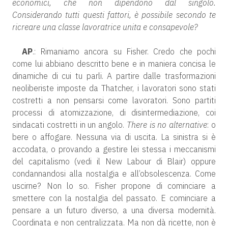
economici, che non dipendono dal singolo.
Considerando tutti questi fattori, è possibile secondo te
ricreare una classe lavoratrice unita e consapevole?
AP
.: Rimaniamo ancora su Fisher. Credo che pochi
come lui abbiano descritto bene e in maniera concisa le
dinamiche di cui tu parli. A partire dalle trasformazioni
neoliberiste imposte da Thatcher, i lavoratori sono stati
costretti a non pensarsi come lavoratori. Sono partiti
processi di atomizzazione, di disintermediazione, coi
sindacati costretti in un angolo.
There is no alternative
: o
bere o affogare. Nessuna via di uscita. La sinistra si è
accodata, o provando a gestire lei stessa i meccanismi
del capitalismo (vedi il New Labour di Blair) oppure
condannandosi alla nostalgia e all’obsolescenza. Come
uscirne? Non lo so. Fisher propone di cominciare a
smettere con la nostalgia del passato. E cominciare a
pensare a un futuro diverso, a una diversa modernità.
Coordinata e non centralizzata. Ma non dà ricette, non è