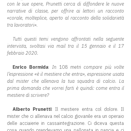
con le sue opere, Prunetti cerca di diffondere le nuove
narrative di classe, per offrire ai lettori un racconto
«corale, molteplice, aperto al racconto della solidarietà
tra lavoratori».
Tutti questi temi vengono affrontati nella seguente
intervista, svoltasi via mail tra il 15 gennaio e il 17
febbraio 2020.
Enrico Bormida
:
In
108 metri
compare più volte
l’espressione «è il mestiere che entra», espressione usata
dal mister che allenava la tua squadra di calcio. La
prima domanda che vorrei farti è quindi: come entra il
mestiere di scrivere?
Alberto Prunetti
: Il mestiere entra col dolore. Il
mister che ci allenava nel calcio giovanile era un operaio
delle acciaierie in cassaintegrazione. Ci diceva questa
cosa quando prendevamo una pallonata in pancia e ci