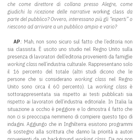
che come direttore di collana presso Alegre, come
giudichi la ricezione delle narrative
working class
da
parte del pubblico? Ovvero, interessano più gli “esperti” o
riescono ad arrivare a un pubblico ampio e vario?
AP
.: Mah, non sono sicuro sul fatto che l’editoria non
sia classista. È uscito uno studio nel Regno Unito sulla
presenza di lavoratori dell’editoria provenienti da famiglie
working class
nell’industria culturale. Rappresentano solo
il 16 percento del totale (altri studi dicono che le
persone che si considerano
working class
nel Regno
Unito sono circa il 60 percento). La
working class
è
sottorappresentata sia rispetto ai testi pubblicati sia
rispetto ai lavoratori dell’industria editoriale. In Italia la
situazione a occhio è peggiore e lo dimostra il fatto che
non ci si preoccupa nemmeno di compiere questo tipo di
indagini. Aggiungo che in Inghilterra esistono programmi
di sostegno alla scrittura che danno la priorità a autori
provenienti da un background
working class
. Da noi non