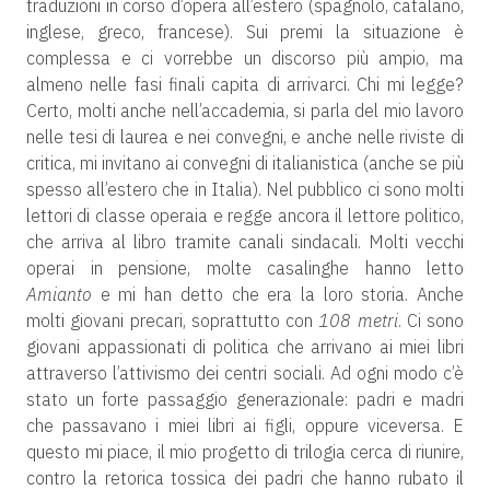
traduzioni in corso d’opera all’estero (spagnolo, catalano,
inglese, greco, francese). Sui premi la situazione è
complessa e ci vorrebbe un discorso più ampio, ma
almeno nelle fasi finali capita di arrivarci. Chi mi legge?
Certo, molti anche nell’accademia, si parla del mio lavoro
nelle tesi di laurea e nei convegni, e anche nelle riviste di
critica, mi invitano ai convegni di italianistica (anche se più
spesso all’estero che in Italia). Nel pubblico ci sono molti
lettori di classe operaia e regge ancora il lettore politico,
che arriva al libro tramite canali sindacali. Molti vecchi
operai in pensione, molte casalinghe hanno letto
Amianto
e mi han detto che era la loro storia. Anche
molti giovani precari, soprattutto con
108 metri
. Ci sono
giovani appassionati di politica che arrivano ai miei libri
attraverso l’attivismo dei centri sociali. Ad ogni modo c’è
stato un forte passaggio generazionale: padri e madri
che passavano i miei libri ai figli, oppure viceversa. E
questo mi piace, il mio progetto di trilogia cerca di riunire,
contro la retorica tossica dei padri che hanno rubato il