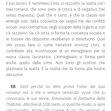
il suo lavoro. E nemmeno il mio: io racconto la realtà con i
miei romanzi, che sono pieni di critica e di negativo (nel
senso marxista). Quel che è certo, è che la classe non
emerge solo dalla coscienza dei singoli ma dai conflitti
sociali. Una controprova: negli scioperi della logistica, non
c’è razzismo. Se c’è lotta, si forma la coscienza sociale e
le tossine dei dispositivi neoliberisti si dissolvono. Quel
che posso fare io come narratore
working class
, è
contribuire alla ricostruzione di un immaginario per la
nuova classe lavoratrice. L’immaginario si forma però
anche quello dalle lotte. Non sono gli scrittori che
plasmano la realtà. È la realtà che dà forma alle nostre
narrazioni.
EB
.:
Sarà perché ho letto prima Fisher dei tuoi
romanzi ma a me è sempre sembrato ovvio che tu
conoscessi le sue teorie. Rimanendo al fantasma della
Thatcher. Alla fine di
108 metri
, in qualche modo, si apre
uno spiraglio, grazie allo sciame di api che vengono in