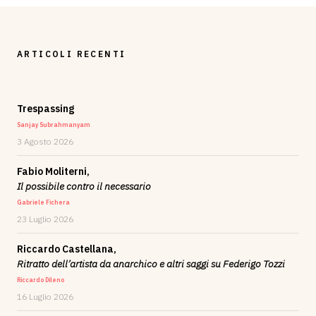
ARTICOLI RECENTI
Trespassing
Sanjay Subrahmanyam
3 Agosto 2026
Fabio Moliterni,
Il possibile contro il necessario
Gabriele Fichera
23 Luglio 2026
Riccardo Castellana,
Ritratto dell’artista da anarchico e altri saggi su Federigo Tozzi
Riccardo Dileno
16 Luglio 2026