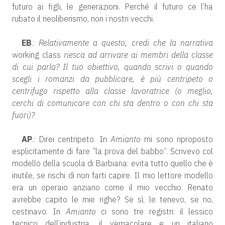
futuro ai figli, le generazioni. Perché il futuro ce l’ha
rubato il neoliberismo, non i nostri vecchi.
EB
.:
Relativamente a questo, credi che la narrativa
working class
riesca ad arrivare ai membri della classe
di cui parla? Il tuo obiettivo, quando scrivi o quando
scegli i romanzi da pubblicare, è più centripeto o
centrifugo rispetto alla classe lavoratrice (o meglio,
cerchi di comunicare con chi sta dentro o con chi sta
fuori)?
AP
.: Direi centripeto. In
Amianto
mi sono riproposto
esplicitamente di fare “la prova del babbo”. Scrivevo col
modello della scuola di Barbiana: evita tutto quello che è
inutile, se rischi di non farti capire. Il mio lettore modello
era un operaio anziano come il mio vecchio. Renato
avrebbe capito le mie righe? Se sì, le tenevo, se no,
cestinavo. In
Amianto
ci sono tre registri: il lessico
tecnico dell’industria, il vernacolare e un italiano