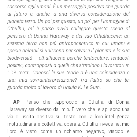
soccorso agli umani. È un messaggio positivo che guarda
al futuro e, anche, a una diversa considerazione del
pianeta terra. Un po’ per questo, un po’ per l’immagine di
Cthulhu, mi è parso ovvio collegare questa scena al
pensiero di Donna Haraway e del suo Cthulhucene: un
sistema terra non più antropocentrico in cui umani e
specie animali si uniscono per salvare il pianeta e la sua
biodiversità – cthulhucene perché tentacolare, tentacoli
positivi, contrapposti a quelli che stritolano i lavoratori in
108 metri
. Conosci le sue teorie o è una coincidenza o
una mia sovrainterpretazione? Tra l’altro so che lei
guarda molto al lavoro di Ursula K. Le Guin.
AP
.: Penso che l’approccio a Cthulhu di Donna
Haraway sia diverso dal mio. È vero che le api sono una
via di uscita positiva sul testo, con la loro intelligenza
moltitudinaria e collettiva, operaia. Cthulhu invece nel mio
libro è visto come un richiamo negativo, viscido e