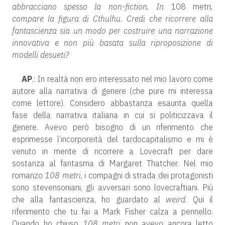
abbracciano spesso la non-fiction. In
108 metri
,
compare la figura di Cthulhu. Credi che ricorrere alla
fantascienza sia un modo per costruire una narrazione
innovativa e non più basata sulla riproposizione di
modelli desueti?
AP
.: In realtà non ero interessato nel mio lavoro come
autore alla narrativa di genere (che pure mi interessa
come lettore). Considero abbastanza esaurita quella
fase della narrativa italiana in cui si politicizzava il
genere. Avevo però bisogno di un riferimento che
esprimesse l’incorporeità del tardocapitalismo e mi è
venuto in mente di ricorrere a Lovecraft per dare
sostanza al fantasma di Margaret Thatcher. Nel mio
romanzo
108 metri
, i compagni di strada dei protagonisti
sono stevensoniani, gli avversari sono lovecraftiani. Più
che alla fantascienza, ho guardato al
weird
. Qui il
riferimento che tu fai a Mark Fisher calza a pennello.
Quando ho chiuso
108 metri
non avevo ancora letto