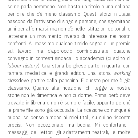
se ne parla nemmeno. Non basta un titolo o una collana
per dire che c’è meno classismo. Questi sforzi in Italia
nascono dall’attivismo di singole persone, che sgomitano
anni per affermarsi, ma non c’è nelle istituzioni editoriali e
letterarie un movimento inverso di interesse nei nostri
confronti. Al massimo qualche timido segnale: un premio
sul lavoro, ma d’approccio confindustriale, qualche
convegno in contesti sindacali o accademici (di solito di
labour history
). Una storia borghese parte in quarta, con
fanfara mediatica e grandi editori. Una storia
working
class
deve partire dalla panchina. E questo per me è già
classismo. Quanto alla ricezione, chi legge le nostre
storie non le dimentica e non ci dorme. Prima però deve
trovarle in libreria e non è sempre facile, appunto perché
le prime file sono già occupate. La ricezione comunque è
buona, se penso almeno ai miei titoli, su cui ho riscontri
precisi. Non eccezionale, ma buona. Mi confortano i
messaggi dei lettori, gli adattamenti teatrali, le molte