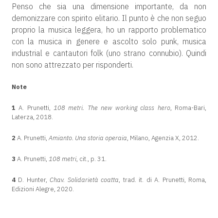
Penso che sia una dimensione importante, da non
demonizzare con spirito elitario. Il punto è che non seguo
proprio la musica leggera, ho un rapporto problematico
con la musica in genere e ascolto solo punk, musica
industrial e cantautori folk (uno strano connubio). Quindi
non sono attrezzato per risponderti.
Note
1
A. Prunetti,
108 metri. The new working class hero
, Roma-Bari,
Laterza, 2018.
2
A. Prunetti,
Amianto. Una storia operaia
, Milano, Agenzia X, 2012.
3
A. Prunetti,
108 metri
, cit., p. 31.
4
D. Hunter,
Chav. Solidarietà coatta
, trad. it. di A. Prunetti, Roma,
Edizioni Alegre, 2020.