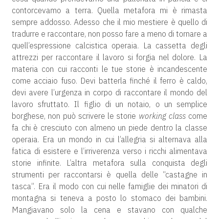
contorcevamo a terra. Quella metafora mi è rimasta
sempre addosso. Adesso che il mio mestiere è quello di
tradurre e raccontare, non posso fare a meno di tornare a
quell’espressione calcistica operaia. La cassetta degli
attrezzi per raccontare il lavoro si forgia nel dolore. La
materia con cui racconti le tue storie è incandescente
come acciaio fuso. Devi batterla finché il ferro è caldo,
devi avere l’urgenza in corpo di raccontare il mondo del
lavoro sfruttato. Il figlio di un notaio, o un semplice
borghese, non può scrivere le storie
working class
come
fa chi è cresciuto con almeno un piede dentro la classe
operaia. Era un mondo in cui l’allegria si alternava alla
fatica di esistere e l’irriverenza verso i ricchi alimentava
storie infinite. L’altra metafora sulla conquista degli
strumenti per raccontarsi è quella delle “castagne in
tasca”. Era il modo con cui nelle famiglie dei minatori di
montagna si teneva a posto lo stomaco dei bambini.
Mangiavano solo la cena e stavano con qualche