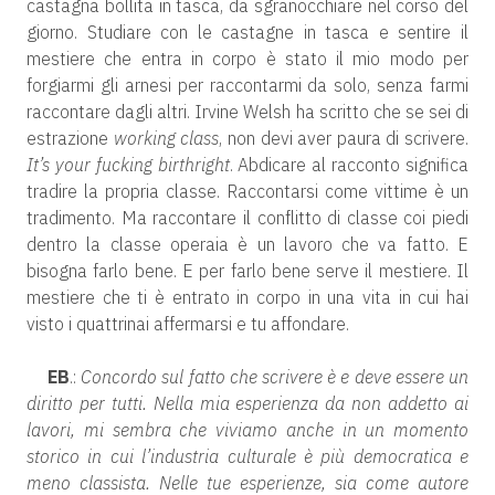
castagna bollita in tasca, da sgranocchiare nel corso del
giorno. Studiare con le castagne in tasca e sentire il
mestiere che entra in corpo è stato il mio modo per
forgiarmi gli arnesi per raccontarmi da solo, senza farmi
raccontare dagli altri. Irvine Welsh ha scritto che se sei di
estrazione
working class
, non devi aver paura di scrivere.
It’s your fucking birthright
. Abdicare al racconto significa
tradire la propria classe. Raccontarsi come vittime è un
tradimento. Ma raccontare il conflitto di classe coi piedi
dentro la classe operaia è un lavoro che va fatto. E
bisogna farlo bene. E per farlo bene serve il mestiere. Il
mestiere che ti è entrato in corpo in una vita in cui hai
visto i quattrinai affermarsi e tu affondare.
EB
.:
Concordo sul fatto che scrivere è e deve essere un
diritto per tutti. Nella mia esperienza da non addetto ai
lavori, mi sembra che viviamo anche in un momento
storico in cui l’industria culturale è più democratica e
meno classista. Nelle tue esperienze, sia come autore