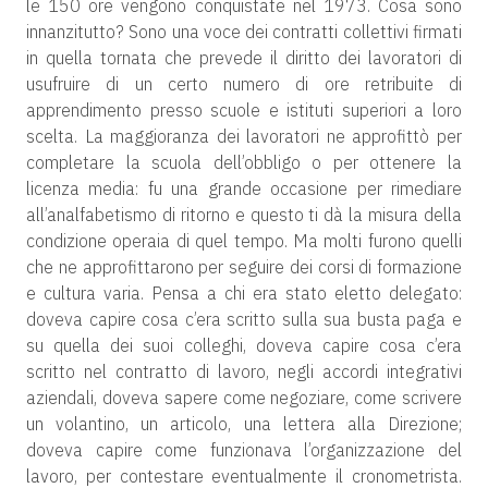
le 150 ore vengono conquistate nel 1973. Cosa sono
innanzitutto? Sono una voce dei contratti collettivi firmati
in quella tornata che prevede il diritto dei lavoratori di
usufruire di un certo numero di ore retribuite di
apprendimento presso scuole e istituti superiori a loro
scelta. La maggioranza dei lavoratori ne approfittò per
completare la scuola dell’obbligo o per ottenere la
licenza media: fu una grande occasione per rimediare
all’analfabetismo di ritorno e questo ti dà la misura della
condizione operaia di quel tempo. Ma molti furono quelli
che ne approfittarono per seguire dei corsi di formazione
e cultura varia. Pensa a chi era stato eletto delegato:
doveva capire cosa c’era scritto sulla sua busta paga e
su quella dei suoi colleghi, doveva capire cosa c’era
scritto nel contratto di lavoro, negli accordi integrativi
aziendali, doveva sapere come negoziare, come scrivere
un volantino, un articolo, una lettera alla Direzione;
doveva capire come funzionava l’organizzazione del
lavoro, per contestare eventualmente il cronometrista.