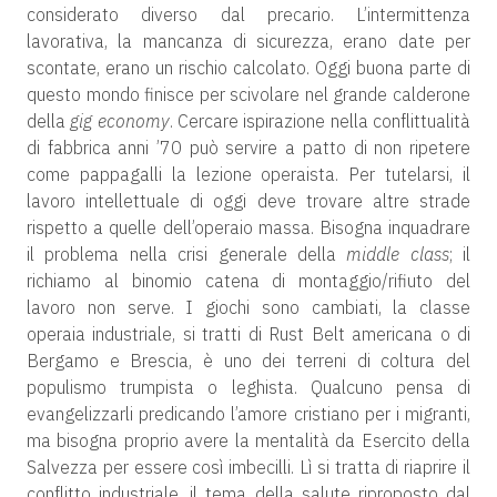
considerato diverso dal precario. L’intermittenza
lavorativa, la mancanza di sicurezza, erano date per
scontate, erano un rischio calcolato. Oggi buona parte di
questo mondo finisce per scivolare nel grande calderone
della
gig economy
. Cercare ispirazione nella conflittualità
di fabbrica anni ’70 può servire a patto di non ripetere
come pappagalli la lezione operaista. Per tutelarsi, il
lavoro intellettuale di oggi deve trovare altre strade
rispetto a quelle dell’operaio massa. Bisogna inquadrare
il problema nella crisi generale della
middle class
; il
richiamo al binomio catena di montaggio/rifiuto del
lavoro non serve. I giochi sono cambiati, la classe
operaia industriale, si tratti di Rust Belt americana o di
Bergamo e Brescia, è uno dei terreni di coltura del
populismo trumpista o leghista. Qualcuno pensa di
evangelizzarli predicando l’amore cristiano per i migranti,
ma bisogna proprio avere la mentalità da Esercito della
Salvezza per essere così imbecilli. Lì si tratta di riaprire il
conflitto industriale, il tema della salute riproposto dal