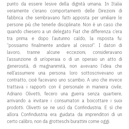
punto da essere lesive della dignità umana. In Italia
veramente c’erano comportamenti delle Direzioni di
fabbrica che sembravano fatti apposta per umiliare le
persone più che tenerle disciplinate. Non è un caso che
quando chiesero a un delegato Fiat che differenza c’era
tra prima e dopo l’autunno caldo, la risposta fu:
“possiamo finalmente andare al cesso!”. I datori di
lavoro, tranne alcune eccezioni, consideravano
l’assunzione di un’operaia o di un operaio un atto di
generosità, di magnanimità, non avevano l’idea che
nell’assumere una persona loro sottoscrivevano un
contratto, cioè facevano uno scambio. A uno che invece
trattava i rapporti con il personale in maniera civile,
Adriano Olivetti, fecero una guerra senza quartiere,
arrivando a invitare i consumatori a boicottare i suoi
prodotti. Olivetti se ne uscì da Confindustria. E sì che
allora Confindustria era guidata da imprenditori di un
certo calibro, non da grotteschi burattini come oggi.