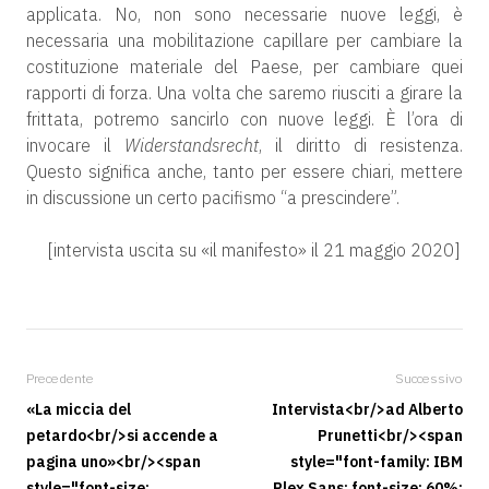
applicata. No, non sono necessarie nuove leggi, è
necessaria una mobilitazione capillare per cambiare la
costituzione materiale del Paese, per cambiare quei
rapporti di forza. Una volta che saremo riusciti a girare la
frittata, potremo sancirlo con nuove leggi. È l’ora di
invocare il
Widerstandsrecht
, il diritto di resistenza.
Questo significa anche, tanto per essere chiari, mettere
in discussione un certo pacifismo “a prescindere”.
[intervista uscita su «il manifesto» il 21 maggio 2020]
Precedente
Successivo
«La miccia del
Intervista<br/>ad Alberto
petardo<br/>si accende a
Prunetti<br/><span
pagina uno»<br/><span
style="font-family: IBM
style="font-size:
Plex Sans; font-size: 60%;