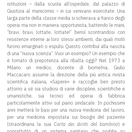
istituzioni – dalla scuola all’ospedale, dal palazzo di
Giustizia al manicomio – in cui venivano esercitate. Una
larga parte della classe media si schierava a fianco degli
operai ma non in maniera opportunista, battendo le mani,
“bravi, bravi, lottate, lottate!” bensì scontrandosi con
resistenze interne ai loro stessi ambienti, dai quali molti
furono emarginati o espulsi. Questo contribuì alla nascita
di una “nuova scienza”. Vuoi un esempio? Un esempio che
è tornato di prepotenza alla ribalta oggi? Nel 1973 a
Milano un medico, docente di biometria, Giulio
Maccacaro assume la direzione della più antica rivista
scientifica italiana, «Sapere» e raccoglie ben presto
attorno a sé sia studiosi di varie discipline, scientifiche e
umanistiche, sia tecnici ed operai di fabbrica
particolarmente attivi sul piano sindacale. In pochissimi
anni metterà le basi per una nuova medicina del lavoro,
per una medicina impostata sui bisogni del paziente
(straordinaria la sua
Carta dei diritti del bambino
) e
soprattutto di un sistema sanitario che poggia su