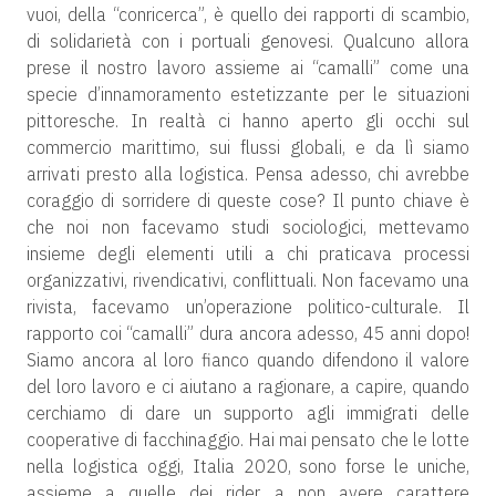
vuoi, della “conricerca”, è quello dei rapporti di scambio,
di solidarietà con i portuali genovesi. Qualcuno allora
prese il nostro lavoro assieme ai “camalli” come una
specie d’innamoramento estetizzante per le situazioni
pittoresche. In realtà ci hanno aperto gli occhi sul
commercio marittimo, sui flussi globali, e da lì siamo
arrivati presto alla logistica. Pensa adesso, chi avrebbe
coraggio di sorridere di queste cose? Il punto chiave è
che noi non facevamo studi sociologici, mettevamo
insieme degli elementi utili a chi praticava processi
organizzativi, rivendicativi, conflittuali. Non facevamo una
rivista, facevamo un’operazione politico-culturale. Il
rapporto coi “camalli” dura ancora adesso, 45 anni dopo!
Siamo ancora al loro fianco quando difendono il valore
del loro lavoro e ci aiutano a ragionare, a capire, quando
cerchiamo di dare un supporto agli immigrati delle
cooperative di facchinaggio. Hai mai pensato che le lotte
nella logistica oggi, Italia 2020, sono forse le uniche,
assieme a quelle dei rider, a non avere carattere