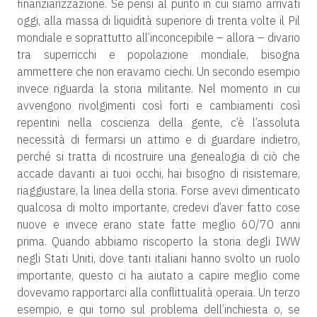
finanziarizzazione. Se pensi al punto in cui siamo arrivati
oggi, alla massa di liquidità superiore di trenta volte il Pil
mondiale e soprattutto all’inconcepibile – allora – divario
tra superricchi e popolazione mondiale, bisogna
ammettere che non eravamo ciechi. Un secondo esempio
invece riguarda la storia militante. Nel momento in cui
avvengono rivolgimenti così forti e cambiamenti così
repentini nella coscienza della gente, c’è l’assoluta
necessità di fermarsi un attimo e di guardare indietro,
perché si tratta di ricostruire una genealogia di ciò che
accade davanti ai tuoi occhi, hai bisogno di risistemare,
riaggiustare, la linea della storia. Forse avevi dimenticato
qualcosa di molto importante, credevi d’aver fatto cose
nuove e invece erano state fatte meglio 60/70 anni
prima. Quando abbiamo riscoperto la storia degli IWW
negli Stati Uniti, dove tanti italiani hanno svolto un ruolo
importante, questo ci ha aiutato a capire meglio come
dovevamo rapportarci alla conflittualità operaia. Un terzo
esempio, e qui torno sul problema dell’inchiesta o, se