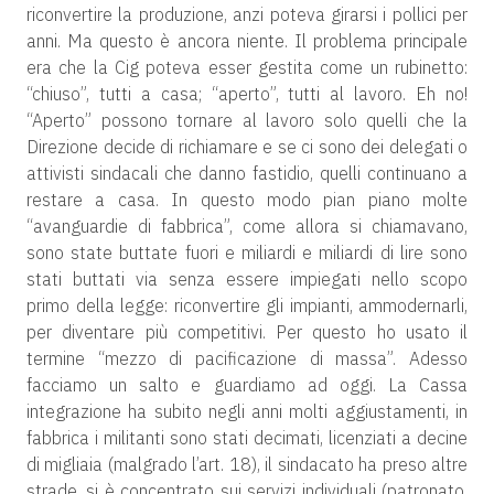
riconvertire la produzione, anzi poteva girarsi i pollici per
anni. Ma questo è ancora niente. Il problema principale
era che la Cig poteva esser gestita come un rubinetto:
“chiuso”, tutti a casa; “aperto”, tutti al lavoro. Eh no!
“Aperto” possono tornare al lavoro solo quelli che la
Direzione decide di richiamare e se ci sono dei delegati o
attivisti sindacali che danno fastidio, quelli continuano a
restare a casa. In questo modo pian piano molte
“avanguardie di fabbrica”, come allora si chiamavano,
sono state buttate fuori e miliardi e miliardi di lire sono
stati buttati via senza essere impiegati nello scopo
primo della legge: riconvertire gli impianti, ammodernarli,
per diventare più competitivi. Per questo ho usato il
termine “mezzo di pacificazione di massa”. Adesso
facciamo un salto e guardiamo ad oggi. La Cassa
integrazione ha subito negli anni molti aggiustamenti, in
fabbrica i militanti sono stati decimati, licenziati a decine
di migliaia (malgrado l’art. 18), il sindacato ha preso altre
strade, si è concentrato sui servizi individuali (patronato,