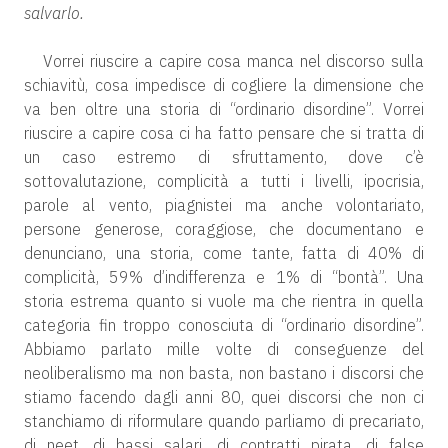
salvarlo.
Vorrei riuscire a capire cosa manca nel discorso sulla
schiavitù, cosa impedisce di cogliere la dimensione che
va ben oltre una storia di “ordinario disordine”. Vorrei
riuscire a capire cosa ci ha fatto pensare che si tratta di
un caso estremo di sfruttamento, dove c’è
sottovalutazione, complicità a tutti i livelli, ipocrisia,
parole al vento, piagnistei ma anche volontariato,
persone generose, coraggiose, che documentano e
denunciano, una storia, come tante, fatta di 40% di
complicità, 59% d’indifferenza e 1% di “bontà”. Una
storia estrema quanto si vuole ma che rientra in quella
categoria fin troppo conosciuta di “ordinario disordine”.
Abbiamo parlato mille volte di conseguenze del
neoliberalismo ma non basta, non bastano i discorsi che
stiamo facendo dagli anni 80, quei discorsi che non ci
stanchiamo di riformulare quando parliamo di precariato,
di neet, di bassi salari, di contratti pirata, di false