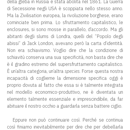
della gleba in Russia è stata abolita nel 1861. La Guerra
di Secessione negli USA è scoppiata nello stesso anno.
Ma la Zivilisation europea, la rivoluzione borghese, erano
cominciate ben prima. Lo sfruttamento capitalistico, le
enclosures, si sono mosse in parallelo, d’accordo. Ma gli
abitanti degli slums di Londra, quelli del “Popolo degli
abissi” di Jack London, avevano però la carta d’identità.
Non era schiavismo. Voglio dire che la condizione di
schiavitù conserva una sua specificità, non basta dire che
è il gradino estremo del supersfruttamento capitalistico.
È un’altra categoria, un’altra
species
. Forse questa nostra
incapacità di coglierne la dimensione specifica oggi è
proprio dovuta al fatto che essa si è talmente integrata
nel modello economico-produttivo, ne è diventata un
elemento talmente essenziale e imprescindibile, da far
abituare il nostro occhio a guardarla senza battere ciglio.
Eppure non può continuare così. Perché se continua
così finiamo inevitabilmente per dire che per debellarla