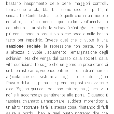
bastano inasprimento delle pene, maggiori controlli,
formazione e bla, bla, bla, come dicono i partiti, il
sindacato, Confindustria… cioè quelli che in un modo o
nell’altro, chi più chi meno, in questi ultimi vent’anni hanno
contribuito a far sì che la schiavitù s’integrasse sempre
più con il modello produttivo o che poco o nulla hanno
fatto per impedirlo. Invece quel che ci vuole è una
sanzione sociale
, la repressione non basta, non è
all’altezza, ci vuole l’isolamento, l’emarginazione degli
schiavisti. Ma che venga dal basso, dalla società, dalla
vita quotidiana! Io sogno che un giorno un proprietario di
un buon ristorante, vedendo entrare i titolari di un’impresa
agricola che usa sistemi analoghi a quelli dei signori
Rovato di Latina, prima che prendano posto si avvicini e
dica: “Signori, qui i cani possono entrare, ma gli schiavisti
no” e li accompagni gentilmente alla porta. E quando il
tassista, chiamato a trasportare i suddetti imprenditori a
un altro ristorante, farà la stessa cosa, rifiutando di farli
salire a bordo… beh, a quel punto potremo dire che