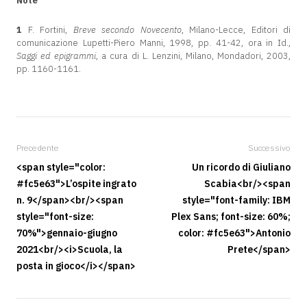
Note
1
F. Fortini,
Breve secondo Novecento
, Milano-Lecce, Editori di
comunicazione Lupetti-Piero Manni, 1998, pp. 41-42, ora in Id.,
Saggi ed epigrammi
, a cura di L. Lenzini, Milano, Mondadori, 2003,
pp. 1160-1161.
Precedente
Successivo
<span style="color:
Un ricordo di Giuliano
#fc5e63">L’ospite ingrato
Scabia<br/><span
n. 9</span><br/><span
style="font-family: IBM
style="font-size:
Plex Sans; font-size: 60%;
70%">gennaio-giugno
color: #fc5e63">Antonio
2021<br/><i>Scuola, la
Prete</span>
posta in gioco</i></span>