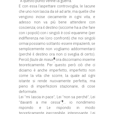
“A questo punto venne la guerra.”
E con essa l’aspettare controvoglia, le lacune
che uno non lascia da sé ad arte, ma quelle che
vengono incise ciecamente in ogni vita, e
adesso non va più bene attendere con
coscienza; ora il destino (siccome ha a che fare
con i popoli) con i singoli è così equanime (per
indifferenza nei loro confronti) che noi singoli
ormai possiamo soltanto essere impazienti, se
semplicemente non vogliamo addormentarci
(perché il destino ora non ci sveglia di certo).
8
Perciò
faute de mieux
ora discorriamo insieme
teoreticamente. Per questo però ciò che ci
diciamo è anche imperfetto, imperfetto non
come la vita che scorre, la quale ad ogni
istante si rende nuovamente perfetta, ma
pieno di imperfezioni stazionarie, di cose
deformate.
Lei “mi lascia in pace”, Lei “non sa perché”, Lei
9
“davanti a me cessa”
… io nondimeno
rispondo e Le rispondo in modo
teoreticamente ineccepibile, interessante, Lei