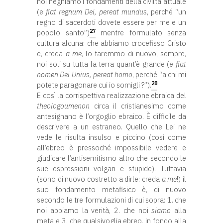
noi neghiamo i fondamenti della civiltà attuale
(e
fiat regnum Dei, pereat mundus
, perché “un
regno di sacerdoti dovete essere per me e un
27
popolo santo”)
mentre formulato senza
cultura alcuna: che abbiamo crocefisso Cristo
e, creda
a me
, lo faremmo di nuovo, sempre,
noi soli su tutta la terra quant’è grande (e
fiat
nomen Dei Unius, pereat homo
, perché “a chi mi
28
potete paragonare cui io somigli ?”).
E così la corrispettiva realizzazione ebraica del
theologoumenon
circa il cristianesimo come
antesignano è l’orgoglio ebraico. È difficile da
descrivere a un estraneo. Quello che Lei ne
vede le risulta insulso e piccino (così come
all’ebreo è pressoché impossibile vedere e
giudicare l’antisemitismo altro che secondo le
sue espressioni volgari e stupide). Tuttavia
(sono di nuovo costretto a dirle: creda
a me
!) il
suo fondamento metafisico è, di nuovo
secondo le tre formulazioni di cui sopra: 1. che
noi abbiamo la verità, 2. che noi
siamo
alla
meta e 3. che qualsivoglia ebreo, in fondo alla