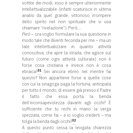
sottile dei modi, esso è sempre ulteriormente
intellettualizzabile (infatti scaturisce in ultima
analisi da quel grande, vittorioso irrompere
dello spirito nel non spirituale che si usa
chiamare “rivelazione”). Però…
Però
– ora voglio formulare la sua questione in
modo tale che diventi feconda per me – ma un
tale intellettualizzare in quanto attività
conoscitiva, che apre la strada, che agisce sul
futuro (come ogni attività culturale) non è
forse cosa cristiana e invece non è cosa
31
ebraica?
Sei ancora ebreo nel mentre fai
questo? Non appartiene forse a quelle cose
con cui la sinagoga paga la fortuna, anticipata
per tutto il mondo, di essere già presso il Padre
il fatto che essa porta la benda
dell’inconsapevolezza davanti agli occhi? È
sufficiente che tu rechi in mano la verga
spezzata, come fai – e io voglio crederti – ma
32
tolga la benda dagli occhi?
A questo punto cessa la levigata chiarezza