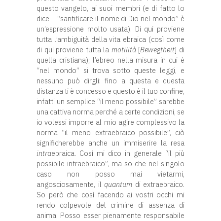
questo vangelo, ai suoi membri (e di fatto lo
dice – “santificare il nome di Dio nel mondo” è
un’espressione molto usata). Di qui proviene
tutta l’ambiguità della vita ebraica (così come
di qui proviene tutta la
motilità
[
Bewegtheit
] di
quella cristiana); l’ebreo nella misura in cui è
“nel mondo” si trova sotto queste leggi, e
nessuno può dirgli: fino a questa e questa
distanza ti è concesso e questo è il tuo confine,
infatti un semplice “il meno possibile” sarebbe
una cattiva norma perché a certe condizioni, se
io volessi imporre al mio agire complessivo la
norma “il meno extraebraico possibile”, ciò
significherebbe anche un immiserire la resa
intra
ebraica. Così mi dico in generale “il più
possibile intraebraico”, ma so che nel singolo
caso non posso mai vietarmi,
angosciosamente, il
quantum
di extraebraico.
So però che così facendo ai vostri occhi mi
rendo colpevole del crimine di assenza di
anima. Posso esser pienamente responsabile