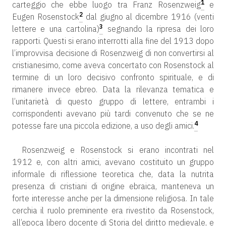
1
carteggio che ebbe luogo tra Franz Rosenzweig
e
2
Eugen Rosenstock
dal giugno al dicembre 1916 (venti
3
lettere e una cartolina)
segnando la ripresa dei loro
rapporti. Questi si erano interrotti alla fine del 1913 dopo
l’improvvisa decisione di Rosenzweig di non convertirsi al
cristianesimo, come aveva concertato con Rosenstock al
termine di un loro decisivo confronto spirituale, e di
rimanere invece ebreo. Data la rilevanza tematica e
l’unitarietà di questo gruppo di lettere, entrambi i
corrispondenti avevano più tardi convenuto che se ne
4
potesse fare una piccola edizione, a uso degli amici.
Rosenzweig e Rosenstock si erano incontrati nel
1912 e, con altri amici, avevano costituito un gruppo
informale di riflessione teoretica che, data la nutrita
presenza di cristiani di origine ebraica, manteneva un
forte interesse anche per la dimensione religiosa. In tale
cerchia il ruolo preminente era rivestito da Rosenstock,
all’epoca libero docente di Storia del diritto medievale, e