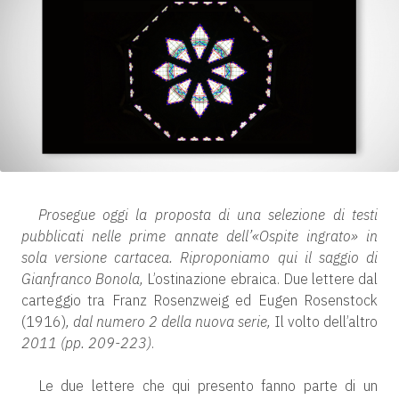
Prosegue oggi la proposta di una selezione di testi
pubblicati nelle prime annate dell’«Ospite ingrato» in
sola versione cartacea. Riproponiamo qui il saggio di
Gianfranco Bonola,
L’ostinazione ebraica. Due lettere dal
carteggio tra Franz Rosenzweig ed Eugen Rosenstock
(1916)
, dal numero 2 della nuova serie,
Il volto dell’altro
2011 (pp. 209-223)
.
Le due lettere che qui presento fanno parte di un