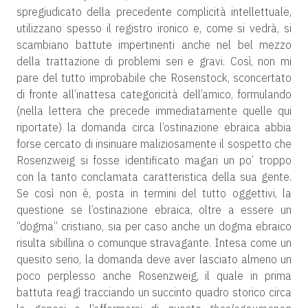
spregiudicato della precedente complicità intellettuale,
utilizzano spesso il registro ironico e, come si vedrà, si
scambiano battute impertinenti anche nel bel mezzo
della trattazione di problemi seri e gravi. Così, non mi
pare del tutto improbabile che Rosenstock, sconcertato
di fronte all’inattesa categoricità dell’amico, formulando
(nella lettera che precede immediatamente quelle qui
riportate) la domanda circa l’ostinazione ebraica abbia
forse cercato di insinuare maliziosamente il sospetto che
Rosenzweig si fosse identificato magari un po’ troppo
con la tanto conclamata caratteristica della sua gente.
Se così non è, posta in termini del tutto oggettivi, la
questione se l’ostinazione ebraica, oltre a essere un
“dogma” cristiano, sia per caso anche un dogma ebraico
risulta sibillina o comunque stravagante. Intesa come un
quesito serio, la domanda deve aver lasciato almeno un
poco perplesso anche Rosenzweig, il quale in prima
battuta reagì tracciando un succinto quadro storico circa