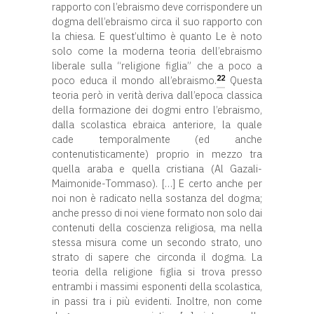
rapporto con l’ebraismo deve corrispondere un
dogma dell’ebraismo circa il suo rapporto con
la chiesa. E quest’ultimo è quanto Le è noto
solo come la moderna teoria dell’ebraismo
liberale sulla “religione figlia” che a poco a
22
poco educa il mondo all’ebraismo.
Questa
teoria però in verità deriva dall’epoca classica
della formazione dei dogmi entro l’ebraismo,
dalla scolastica ebraica anteriore, la quale
cade temporalmente (ed anche
contenutisticamente) proprio in mezzo tra
quella araba e quella cristiana (Al Gazali-
Maimonide-Tommaso). […] E certo anche per
noi non è radicato nella sostanza del dogma;
anche presso di noi viene formato non solo dai
contenuti della coscienza religiosa, ma nella
stessa misura come un secondo strato, uno
strato di sapere che circonda il dogma. La
teoria della religione figlia si trova presso
entrambi i massimi esponenti della scolastica,
in passi tra i più evidenti. Inoltre, non come