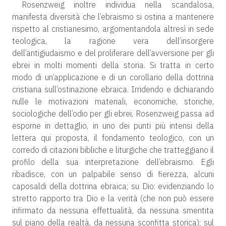
Rosenzweig inoltre individua nella scandalosa,
manifesta diversità che l’ebraismo si ostina a mantenere
rispetto al cristianesimo, argomentandola altresì in sede
teologica, la ragione vera dell’insorgere
dell’antigiudaismo e del proliferare dell’avversione per gli
ebrei in molti momenti della storia. Si tratta in certo
modo di un’applicazione e di un corollario della dottrina
cristiana sull’ostinazione ebraica. Irridendo e dichiarando
nulle le motivazioni materiali, economiche, storiche,
sociologiche dell’odio per gli ebrei, Rosenzweig passa ad
esporne in dettaglio, in uno dei punti più intensi della
lettera qui proposta, il fondamento teologico, con un
corredo di citazioni bibliche e liturgiche che tratteggiano il
profilo della sua interpretazione dell’ebraismo. Egli
ribadisce, con un palpabile senso di fierezza, alcuni
caposaldi della dottrina ebraica; su Dio: evidenziando lo
stretto rapporto tra Dio e la verità (che non può essere
infirmato da nessuna effettualità, da nessuna smentita
sul piano della realtà, da nessuna sconfitta storica); sul