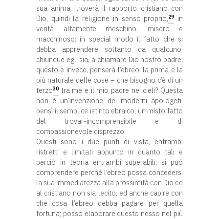
sua anima, troverà il rapporto cristiano con
29
Dio, quindi la religione in senso proprio,
in
verità altamente meschino, misero e
macchinoso: in special modo il fatto che si
debba apprendere soltanto da qualcuno,
chiunque egli sia, a chiamare Dio nostro padre;
questo è invece, penserà l’ebreo, la prima e la
più naturale delle cose – che bisogno c’è di un
30
terzo
tra me e il mio padre nei cieli? Questa
non è un’invenzione dei moderni apologeti,
bensì il semplice istinto ebraico, un misto fatto
del trovar-incomprensibile e di
compassionevole disprezzo.
Questi sono i due punti di vista, entrambi
ristretti e limitati appunto in quanto tali e
perciò in teoria entrambi superabili; si può
comprendere perché l’ebreo possa concedersi
la sua immediatezza alla prossimità con Dio ed
al cristiano non sia lecito, ed anche capire con
che cosa l’ebreo debba pagare per quella
fortuna; posso elaborare questo nesso nel più