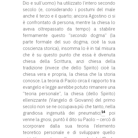
Dio e sull’uomo) ha utilizzato l’intero secondo
secolo (e, considerando i postumi del male
anche il terzo e il quarto; ancora Agostino ci si
è confrontato di persona, mentre la chiesa lo
aveva oltrepassato da tempo) a stabilire
fermamente questo “
secondo
dogma” (la
parte formale del suo dogma, cioè la sua
coscienza storica), insomma lo è in tal misura
che è su questo punto che essa è divenuta
chiesa della Scrittura, anzi chiesa della
tradizione (invece che dello Spirito) cioè la
chiesa vera e propria, la chiesa che la storia
conosce. La teoria di Paolo circa il rapporto tra
evangelo e legge avrebbe potuto rimanere una
“teoria personale”, la chiesa (dello Spirito)
ellenizzante (Vangelo di Giovanni) del primo
secolo non se ne occupava più che tanto, nella
14
grandiosa ingenuità dei pneumatici;
poi
venne la gnosi, puntò il dito su Paolo – cercò di
scorporare dalla sua teoria l’elemento
teoretico personale e di sviluppare quello