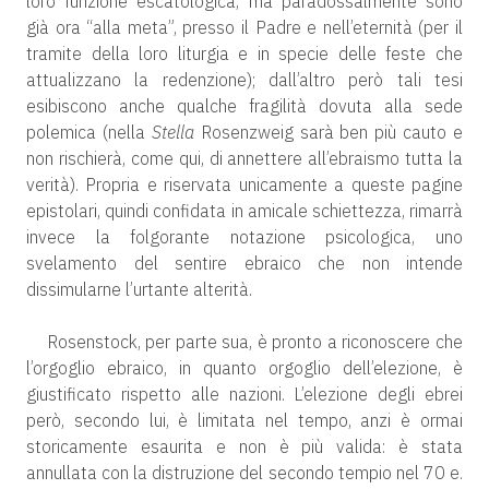
loro funzione escatologica, ma paradossalmente sono
già ora “alla meta”, presso il Padre e nell’eternità (per il
tramite della loro liturgia e in specie delle feste che
attualizzano la redenzione); dall’altro però tali tesi
esibiscono anche qualche fragilità dovuta alla sede
polemica (nella
Stella
Rosenzweig sarà ben più cauto e
non rischierà, come qui, di annettere all’ebraismo tutta la
verità). Propria e riservata unicamente a queste pagine
epistolari, quindi confidata in amicale schiettezza, rimarrà
invece la folgorante notazione psicologica, uno
svelamento del sentire ebraico che non intende
dissimularne l’urtante alterità.
Rosenstock, per parte sua, è pronto a riconoscere che
l’orgoglio ebraico, in quanto orgoglio dell’elezione, è
giustificato rispetto alle nazioni. L’elezione degli ebrei
però, secondo lui, è limitata nel tempo, anzi è ormai
storicamente esaurita e non è più valida: è stata
annullata con la distruzione del secondo tempio nel 70 e.