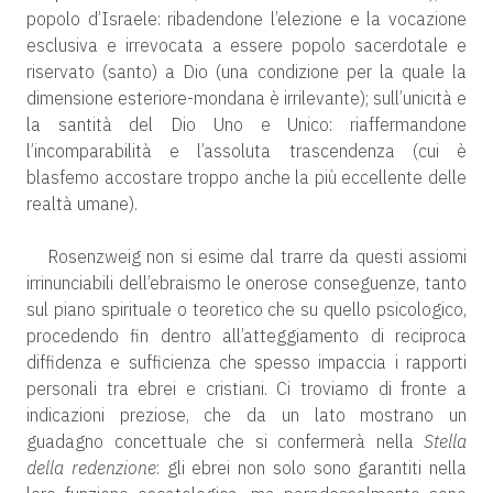
popolo d’Israele: ribadendone l’elezione e la vocazione
esclusiva e irrevocata a essere popolo sacerdotale e
riservato (santo) a Dio (una condizione per la quale la
dimensione esteriore-mondana è irrilevante); sull’unicità e
la santità del Dio Uno e Unico: riaffermandone
l’incomparabilità e l’assoluta trascendenza (cui è
blasfemo accostare troppo anche la più eccellente delle
realtà umane).
Rosenzweig non si esime dal trarre da questi assiomi
irrinunciabili dell’ebraismo le onerose conseguenze, tanto
sul piano spirituale o teoretico che su quello psicologico,
procedendo fin dentro all’atteggiamento di reciproca
diffidenza e sufficienza che spesso impaccia i rapporti
personali tra ebrei e cristiani. Ci troviamo di fronte a
indicazioni preziose, che da un lato mostrano un
guadagno concettuale che si confermerà nella
Stella
della redenzione
: gli ebrei non solo sono garantiti nella