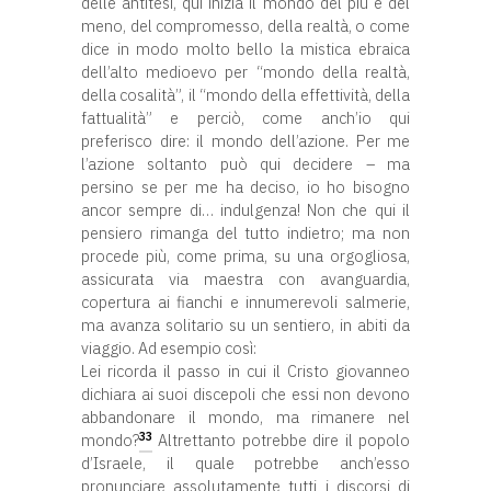
delle antitesi, qui inizia il mondo del più e del
meno, del compromesso, della realtà, o come
dice in modo molto bello la mistica ebraica
dell’alto medioevo per “mondo della realtà,
della cosalità”, il “mondo della effettività, della
fattualità” e perciò, come anch’io qui
preferisco dire: il mondo dell’azione. Per me
l’azione soltanto può qui decidere – ma
persino se per me ha deciso, io ho bisogno
ancor sempre di… indulgenza! Non che qui il
pensiero rimanga del tutto indietro; ma non
procede più, come prima, su una orgogliosa,
assicurata via maestra con avanguardia,
copertura ai fianchi e innumerevoli salmerie,
ma avanza solitario su un sentiero, in abiti da
viaggio. Ad esempio così:
Lei ricorda il passo in cui il Cristo giovanneo
dichiara ai suoi discepoli che essi non devono
abbandonare il mondo, ma rimanere nel
33
mondo?
Altrettanto potrebbe dire il popolo
d’Israele, il quale potrebbe anch’esso
pronunciare assolutamente tutti i discorsi di