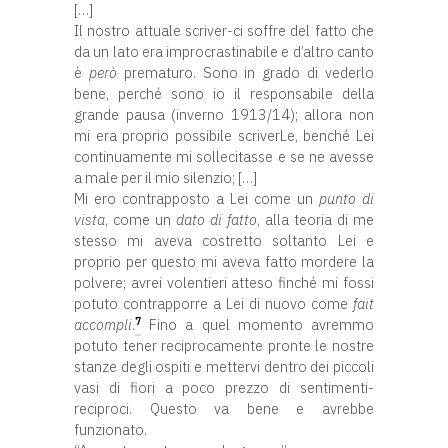
[…]
Il nostro attuale scriver-ci soffre del fatto che
da un lato era improcrastinabile e d’altro canto
è
però
prematuro. Sono in grado di vederlo
bene, perché sono io il responsabile della
grande pausa (inverno 1913/14); allora non
mi era proprio possibile scriverLe, benché Lei
continuamente mi sollecitasse e se ne avesse
a male per il mio silenzio; […]
Mi ero contrapposto a Lei come un
punto di
vista
, come un
dato di fatto
, alla teoria di me
stesso mi aveva costretto soltanto Lei e
proprio per questo mi aveva fatto mordere la
polvere; avrei volentieri atteso finché mi fossi
potuto contrapporre a Lei di nuovo come
fait
7
accompli
.
Fino a quel momento avremmo
potuto tener reciprocamente pronte le nostre
stanze degli ospiti e mettervi dentro dei piccoli
vasi di fiori a poco prezzo di sentimenti-
reciproci. Questo va bene e avrebbe
funzionato.