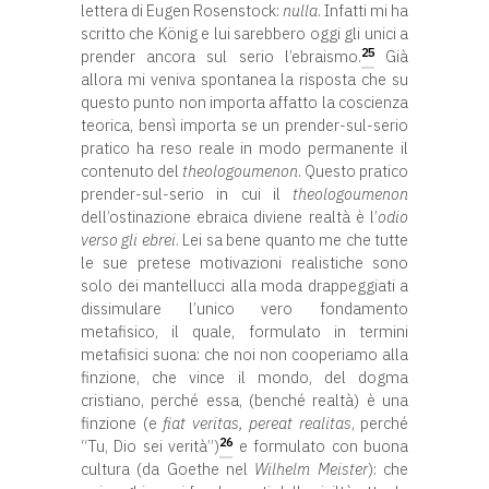
lettera di Eugen Rosenstock:
nulla
. Infatti mi ha
scritto che König e lui sarebbero oggi gli unici a
25
prender ancora sul serio l’ebraismo.
Già
allora mi veniva spontanea la risposta che su
questo punto non importa affatto la coscienza
teorica, bensì importa se un prender-sul-serio
pratico ha reso reale in modo permanente il
contenuto del
theologoumenon
. Questo pratico
prender-sul-serio in cui il
theologoumenon
dell’ostinazione ebraica diviene realtà è l’
odio
verso gli ebrei
. Lei sa bene quanto me che tutte
le sue pretese motivazioni realistiche sono
solo dei mantellucci alla moda drappeggiati a
dissimulare l’unico vero fondamento
metafisico, il quale, formulato in termini
metafisici suona: che noi non cooperiamo alla
finzione, che vince il mondo, del dogma
cristiano, perché essa, (benché realtà) è una
finzione (e
fiat veritas, pereat realitas
, perché
26
“Tu, Dio sei verità”)
e formulato con buona
cultura (da Goethe nel
Wilhelm Meister
): che