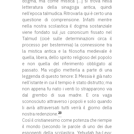
dogma, ma come mistica […] si trova nella
letteratura della sinagoga antica, quindi
nell’epoca talmudica. Ritrovarla qui è certo una
questione di comprensione. Infatti mentre
nella nostra scolastica il dogma sostanziale
viene fondato sul
jus canonicum
fissato nel
Talmud (cioè sulle determinazioni circa il
processo per bestemmia) la connessione tra
la mistica antica e la filosofia medievale è
quella, libera, dello spirito religioso del popolo
e non quella del riferimento obbligato al
passato. Ma voglio metterla a parte di una
leggenda di questo tenore: Il Messia è già nato
nell’istante in cui il tempio è stato distrutto; ma
non appena fu nato i venti lo strapparono via
dal grembo di sua madre. E ora vaga
sconosciuto attraverso i popoli e solo quando
li avrà attraversati tutti verrà il giorno della
23
nostra redenzione.
Così il cristianesimo come potenza che riempie
il mondo (secondo le parole di uno dei due
esponenti della scolastica, Yehudah ha-Levy: