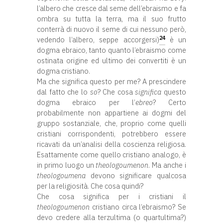
l’albero che cresce dal seme dell’ebraismo e fa
ombra su tutta la terra, ma il suo frutto
conterrà di nuovo il seme di cui nessuno però,
24
vedendo l’albero, seppe accorgersi)
è un
dogma ebraico, tanto quanto l’ebraismo come
ostinata origine ed ultimo dei convertiti è un
dogma cristiano.
Ma che significa questo per me? A prescindere
dal fatto che lo
so
? Che cosa
significa
questo
dogma ebraico per l’
ebreo
? Certo
probabilmente non appartiene ai dogmi del
gruppo sostanziale, che, proprio come quelli
cristiani corrispondenti, potrebbero essere
ricavati da un’analisi della coscienza religiosa.
Esattamente come quello cristiano analogo, è
in primo luogo un
theologoumenon
. Ma anche i
theologoumena
devono significare qualcosa
per la religiosità. Che cosa quindi?
Che cosa significa per i cristiani il
theologoumenon
cristiano circa l’ebraismo? Se
devo credere alla terzultima (o quartultima?)