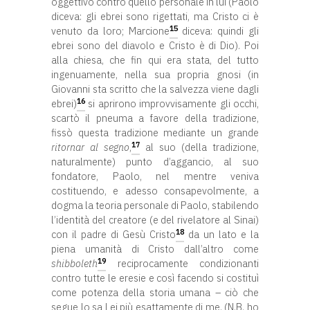
oggettivo contro quello personale in lui (Paolo
diceva: gli ebrei sono rigettati, ma Cristo ci è
15
venuto da loro; Marcione
diceva: quindi gli
ebrei sono del diavolo e Cristo è di Dio). Poi
alla chiesa, che fin qui era stata, del tutto
ingenuamente, nella sua propria gnosi (in
Giovanni sta scritto che la salvezza viene dagli
16
ebrei)
si aprirono improvvisamente gli occhi,
scartò il pneuma a favore della tradizione,
fissò questa tradizione mediante un grande
17
ritornar al segno
,
al suo (della tradizione,
naturalmente) punto d’aggancio, al suo
fondatore, Paolo, nel mentre veniva
costituendo, e adesso consapevolmente, a
dogma la teoria personale di Paolo, stabilendo
l’identità del creatore (e del rivelatore al Sinai)
18
con il padre di Gesù Cristo
da un lato e la
piena umanità di Cristo dall’altro come
19
shibboleth
reciprocamente condizionanti
contro tutte le eresie e così facendo si costituì
come potenza della storia umana – ciò che
segue lo sa Lei più esattamente di me. (N.B. ho