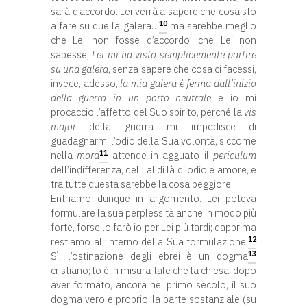
sarà d’accordo. Lei verrà a sapere che cosa sto
10
a fare su quella galera…
ma sarebbe meglio
che Lei non fosse d’accordo, che Lei non
sapesse,
Lei mi ha visto semplicemente partire
su una galera
, senza sapere che cosa ci facessi,
invece, adesso,
la mia galera è ferma dall’inizio
della guerra in un porto neutrale
e io mi
procaccio l’affetto del Suo spirito, perché la
vis
major
della guerra mi impedisce di
guadagnarmi l’odio della Sua volontà, siccome
11
nella
mora
attende in agguato il
periculum
dell’indifferenza, dell’ al di là di odio e amore, e
tra tutte questa sarebbe la cosa peggiore.
Entriamo dunque in argomento. Lei poteva
formulare la sua perplessità anche in modo più
forte, forse lo farò io per Lei più tardi; dapprima
12
restiamo all’interno della Sua formulazione.
13
Sì, l’ostinazione degli ebrei è un dogma
cristiano; lo è in misura tale che la chiesa, dopo
aver formato, ancora nel primo secolo, il suo
dogma vero e proprio, la parte sostanziale (su