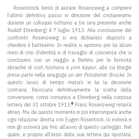
Rosenstock tentò di aiutare Rosenzweig a compiere
l’ultimo definitivo passo in direzione del cristianesimo
durante un colloquio notturno a tre (era presente anche
Rudolf Ehrenberg) il 7 luglio 1913. Alla conclusione del
confronto Rosenzweig si era dichiarato disposto a
chiedere il battesimo. In realtà si aprirono per lui alcuni
mesi di crisi d’identità e di travaglio di coscienza che si
conclusero con un viaggio a Berlino per le festività
ebraiche di
rosh hashana
e
yom kippur
, alle cui liturgie
prese parte nella sinagoga
an der Potsdamer Brücke
. In
questo lasso di tempo maturò in lui la decisione
contraria. Revocata definitivamente la scelta della
conversione, come comunica a Ehrenberg nella corposa
6
lettera del 31 ottobre 1913,
Franz Rosenzweig rimarrà
ebreo. Ma da questo momento in poi interromperà anche
ogni relazione diretta con Eugen Rosentock, lo eviterà e
non gli scriverà più fino all’avvio di questo carteggio. Nel
quale, e proprio all’inizio della sua lettera qui riportata,