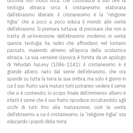
dottrina non molto nota, che costituisce a suo dire la
teologia ebraica circa il cristianesimo elaborata
dall’ebraismo liberale: il cristianesimo è la “religione
figlia” che a poco a poco educa il mondo alle verità
dell’ebraismo. Si premura tuttavia di precisare che non si
tratta di un’invenzione dell’ebraismo moderno; in verità
questa teologia ha radici che affondano nel lontano
passato, risalendo almeno all’epoca della scolastica
ebraica. La sua versione classica è fornita da un apologo
di Yehudah haLevy (1086-1141): il cristianesimo è il
grande albero, nato dal seme dell’ebraismo, che ora
spande su tutta la terra la sua ombra, ma solo il giorno in
cui il suo frutto sarà maturo tutti potranno vedere il seme
che vi è contenuto; lo scopo finale dell’immenso albero è
infatti il seme che il suo frutto riproduce occultandolo agli
occhi di tutti fino alla maturazione, cioè le verità
dell’ebraismo a cui il cristianesimo, la “religione figlia” sta
educando i popoli della terra.