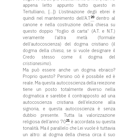
appena letto appunto tutto questo in
Tertulliano, […]) L’ostinazione degli ebrei è
20
quindi nel mantenimento dell’A.T
dentro al
canone e nella costruzione della chiesa su
questo doppio “foglio di carta” (A.T. e N.T.)
veramente l’altra metà (formale
dell’autocoscienza) del dogma cristiano (il
dogma della
chiesa
, se si vuole designare il
Credo stesso come il dogma del
cristianesimo
).
Ma può essere anche un dogma ebraico?
Proprio questo? Persino ciò è possibile ed è
reale. Ma questa autocoscienza della reiezione
tiene un posto totalmente diverso nella
dogmatica e sarebbe il contrapposto ad una
autocoscienza cristiana dell’elezione alla
signoria, e questa autocoscienza è senza
dubbio presente. Tutta la valorizzazione
21
religiosa dell’anno 70
è accordata su questa
tonalità. Ma il parallelo che Lei vuole è tuttavia
un altro: al dogma della chiesa circa il suo