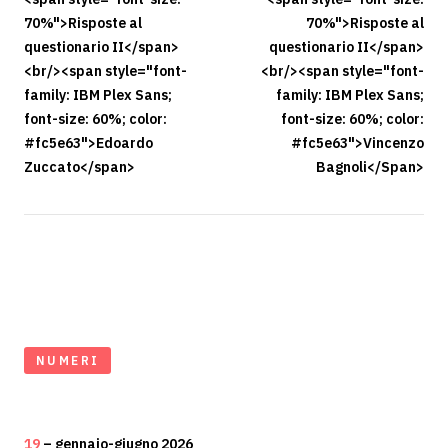
70%">Risposte al
70%">Risposte al
questionario II</span>
questionario II</span>
<br/><span style="font-
<br/><span style="font-
family: IBM Plex Sans;
family: IBM Plex Sans;
font-size: 60%; color:
font-size: 60%; color:
#fc5e63">Edoardo
#fc5e63">Vincenzo
Zuccato</span>
Bagnoli</Span>
NUMERI
19
– gennaio-giugno 2026