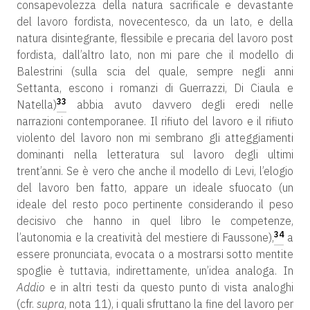
consapevolezza della natura sacrificale e devastante
del lavoro fordista, novecentesco, da un lato, e della
natura disintegrante, flessibile e precaria del lavoro post
fordista, dall’altro lato, non mi pare che il modello di
Balestrini (sulla scia del quale, sempre negli anni
Settanta, escono i romanzi di Guerrazzi, Di Ciaula e
33
Natella)
abbia avuto davvero degli eredi nelle
narrazioni contemporanee. Il rifiuto del lavoro e il rifiuto
violento del lavoro non mi sembrano gli atteggiamenti
dominanti nella letteratura sul lavoro degli ultimi
trent’anni. Se è vero che anche il modello di Levi, l’elogio
del lavoro ben fatto, appare un ideale sfuocato (un
ideale del resto poco pertinente considerando il peso
decisivo che hanno in quel libro le competenze,
34
l’autonomia e la creatività del mestiere di Faussone),
a
essere pronunciata, evocata o a mostrarsi sotto mentite
spoglie è tuttavia, indirettamente, un’idea analoga. In
Addio
e in altri testi da questo punto di vista analoghi
(cfr.
supra
, nota 11), i quali sfruttano la fine del lavoro per