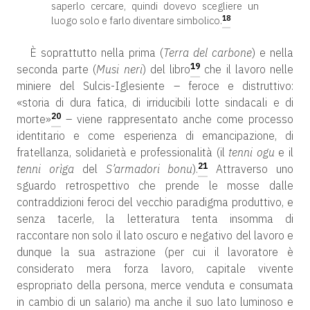
saperlo cercare, quindi dovevo scegliere un
18
luogo solo e farlo diventare simbolico.
È soprattutto nella prima (
Terra del carbone
) e nella
19
seconda parte (
Musi neri
) del libro
che il lavoro nelle
miniere del Sulcis-Iglesiente – feroce e distruttivo:
«storia di dura fatica, di irriducibili lotte sindacali e di
20
morte»
– viene rappresentato anche come processo
identitario e come esperienza di emancipazione, di
fratellanza, solidarietà e professionalità (il
tenni ogu
e il
21
tenni orìga
del
S’armadori bonu
).
Attraverso uno
sguardo retrospettivo che prende le mosse dalle
contraddizioni feroci del vecchio paradigma produttivo, e
senza tacerle, la letteratura tenta insomma di
raccontare non solo il lato oscuro e negativo del lavoro e
dunque la sua astrazione (per cui il lavoratore è
considerato mera forza lavoro, capitale vivente
espropriato della persona, merce venduta e consumata
in cambio di un salario) ma anche il suo lato luminoso e