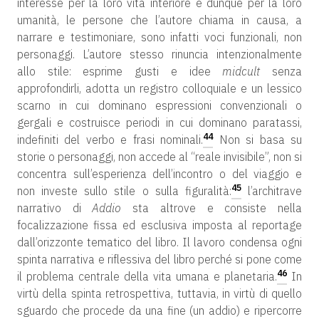
interesse per la loro vita interiore e dunque per la loro
umanità, le persone che l’autore chiama in causa, a
narrare e testimoniare, sono infatti voci funzionali, non
personaggi. L’autore stesso rinuncia intenzionalmente
allo stile: esprime gusti e idee
midcult
senza
approfondirli, adotta un registro colloquiale e un lessico
scarno in cui dominano espressioni convenzionali o
gergali e costruisce periodi in cui dominano paratassi,
44
indefiniti del verbo e frasi nominali.
Non si basa su
storie o personaggi, non accede al “reale invisibile”, non si
concentra sull’esperienza dell’incontro o del viaggio e
45
non investe sullo stile o sulla figuralità:
l’architrave
narrativo di
Addio
sta altrove e consiste nella
focalizzazione fissa ed esclusiva imposta al reportage
dall’orizzonte tematico del libro. Il lavoro condensa ogni
spinta narrativa e riflessiva del libro perché si pone come
46
il problema centrale della vita umana e planetaria.
In
virtù della spinta retrospettiva, tuttavia, in virtù di quello
sguardo che procede da una fine (un addio) e ripercorre