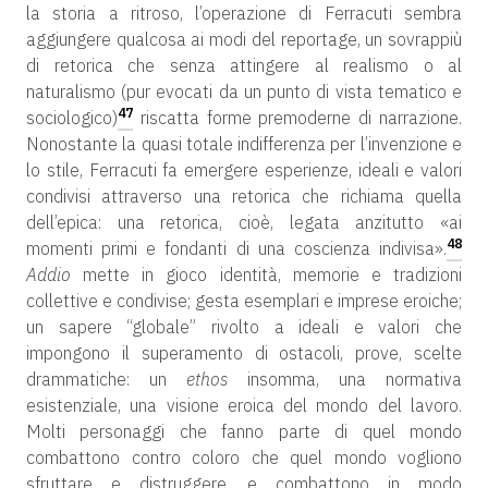
la storia a ritroso, l’operazione di Ferracuti sembra
aggiungere qualcosa ai modi del reportage, un sovrappiù
di retorica che senza attingere al realismo o al
naturalismo (pur evocati da un punto di vista tematico e
47
sociologico)
riscatta forme premoderne di narrazione.
Nonostante la quasi totale indifferenza per l’invenzione e
lo stile, Ferracuti fa emergere esperienze, ideali e valori
condivisi attraverso una retorica che richiama quella
dell’epica: una retorica, cioè, legata anzitutto «ai
48
momenti primi e fondanti di una coscienza indivisa».
Addio
mette in gioco identità, memorie e tradizioni
collettive e condivise; gesta esemplari e imprese eroiche;
un sapere “globale” rivolto a ideali e valori che
impongono il superamento di ostacoli, prove, scelte
drammatiche: un
ethos
insomma, una normativa
esistenziale, una visione eroica del mondo del lavoro.
Molti personaggi che fanno parte di quel mondo
combattono contro coloro che quel mondo vogliono
sfruttare e distruggere, e combattono in modo