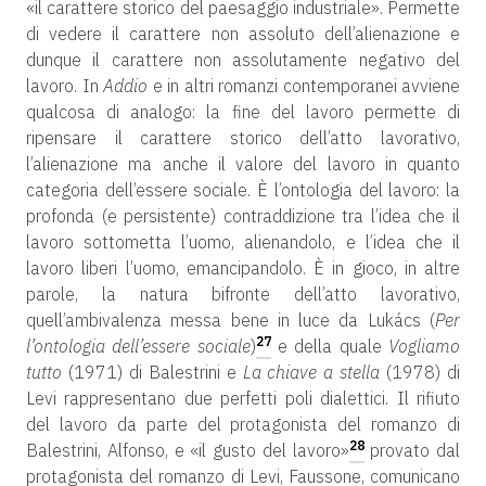
«il carattere storico del paesaggio industriale». Permette
di vedere il carattere non assoluto dell’alienazione e
dunque il carattere non assolutamente negativo del
lavoro. In
Addio
e in altri romanzi contemporanei avviene
qualcosa di analogo: la fine del lavoro permette di
ripensare il carattere storico dell’atto lavorativo,
l’alienazione ma anche il valore del lavoro in quanto
categoria dell’essere sociale. È l’ontologia del lavoro: la
profonda (e persistente) contraddizione tra l’idea che il
lavoro sottometta l’uomo, alienandolo, e l’idea che il
lavoro liberi l’uomo, emancipandolo. È in gioco, in altre
parole, la natura bifronte dell’atto lavorativo,
quell’ambivalenza messa bene in luce da Lukács (
Per
27
l’ontologia dell’essere sociale
)
e della quale
Vogliamo
tutto
(1971) di Balestrini e
La chiave a stella
(1978) di
Levi rappresentano due perfetti poli dialettici. Il rifiuto
del lavoro da parte del protagonista del romanzo di
28
Balestrini, Alfonso, e «il gusto del lavoro»
provato dal
protagonista del romanzo di Levi, Faussone, comunicano