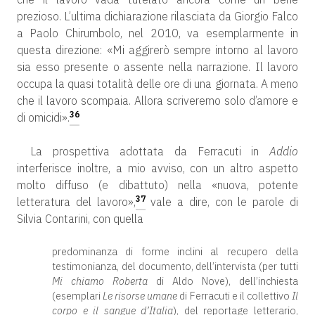
prezioso. L’ultima dichiarazione rilasciata da Giorgio Falco
a Paolo Chirumbolo, nel 2010, va esemplarmente in
questa direzione: «Mi aggirerò sempre intorno al lavoro
sia esso presente o assente nella narrazione. Il lavoro
occupa la quasi totalità delle ore di una giornata. A meno
che il lavoro scompaia. Allora scriveremo solo d’amore e
36
di omicidi».
La prospettiva adottata da Ferracuti in
Addio
interferisce inoltre, a mio avviso, con un altro aspetto
molto diffuso (e dibattuto) nella «nuova, potente
37
letteratura del lavoro»,
vale a dire, con le parole di
Silvia Contarini, con quella
predominanza di forme inclini al recupero della
testimonianza, del documento, dell’intervista (per tutti
Mi chiamo Roberta
di Aldo Nove), dell’inchiesta
(esemplari
Le risorse umane
di Ferracuti e il collettivo
Il
corpo e il sangue d’Italia
), del reportage letterario,