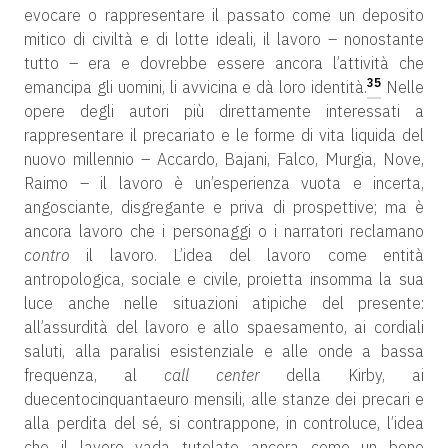
evocare o rappresentare il passato come un deposito
mitico di civiltà e di lotte ideali, il lavoro – nonostante
tutto – era e dovrebbe essere ancora l’attività che
35
emancipa gli uomini, li avvicina e dà loro identità.
Nelle
opere degli autori più direttamente interessati a
rappresentare il precariato e le forme di vita liquida del
nuovo millennio – Accardo, Bajani, Falco, Murgia, Nove,
Raimo – il lavoro è un’esperienza vuota e incerta,
angosciante, disgregante e priva di prospettive; ma è
ancora lavoro che i personaggi o i narratori reclamano
contro
il lavoro. L’idea del lavoro come entità
antropologica, sociale e civile, proietta insomma la sua
luce anche nelle situazioni atipiche del presente:
all’assurdità del lavoro e allo spaesamento, ai cordiali
saluti, alla paralisi esistenziale e alle onde a bassa
frequenza, al
call center
della Kirby, ai
duecentocinquantaeuro mensili, alle stanze dei precari e
alla perdita del sé, si contrappone, in controluce, l’idea
che il lavoro vada tutelato ancora come un bene