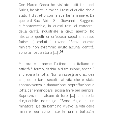
Con Marco Grecu ho visitato tutti i siti del
Sulcis, ho visto le rovine, i resti di quello che è
stato il distretto con le sue tante miniere. Da
quelle di Bacu Abis e San Giovanni, a Buggerru
e Montevecchio, in questi resti di cattedrali
della civiltà industriale a cielo aperto, ho
ritrovato quelli di un’epoca sepolta spesso
fatiscenti, caduti in rovina. “Senza queste
miniere non avremmo avuto alcuna identità,
24
sono la nostra storia […]”.
Ma ora che anche l’ultimo sito italiano in
attività è fermo, rischia la dismissione, anche lì
si prepara la lotta. Non si rassegnano all’idea
che, dopo tanti secoli, l’attività che è stata
sopravvivenza e dannazione, sopraffazione e
lotta per emanciparsi, possa finire per sempre.
Sopravvive in alcuni di loro […] una sorta
d’inguaribile nostalgia. “Sono figlio di un
minatore, già da bambino vivevo la vita delle
miniere, qui sono nate le prime battaglie