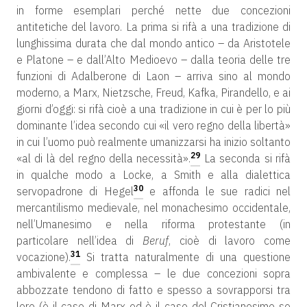
in forme esemplari perché nette due concezioni
antitetiche del lavoro. La prima si rifà a una tradizione di
lunghissima durata che dal mondo antico – da Aristotele
e Platone – e dall’Alto Medioevo – dalla teoria delle tre
funzioni di Adalberone di Laon – arriva sino al mondo
moderno, a Marx, Nietzsche, Freud, Kafka, Pirandello, e ai
giorni d’oggi: si rifà cioè a una tradizione in cui è per lo più
dominante l’idea secondo cui «il vero regno della libertà»
in cui l’uomo può realmente umanizzarsi ha inizio soltanto
29
«al di là del regno della necessità».
La seconda si rifà
in qualche modo a Locke, a Smith e alla dialettica
30
servopadrone di Hegel
e affonda le sue radici nel
mercantilismo medievale, nel monachesimo occidentale,
nell’Umanesimo e nella riforma protestante (in
particolare nell’idea di
Beruf
, cioè di lavoro come
31
vocazione).
Si tratta naturalmente di una questione
ambivalente e complessa – le due concezioni sopra
abbozzate tendono di fatto e spesso a sovrapporsi tra
loro (è il caso di Marx ed è il caso del Cristianesimo se