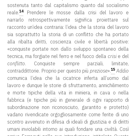
sostenuta tanto dal capitalismo quanto dal socialismo
14
reale.
Prendere le mosse dalla crisi del lavoro e
narrarlo retrospettivamente significa proiettare sul
racconto un’idea contraria: l’idea che la storia del lavoro
sia soprattutto la storia di un conflitto che ha portato
alla ribalta diritti, coscienza civile e libertà positive:
«conquiste portate non dallo sviluppo spontaneo della
tecnica, ma forgiate nel ferro e nel fuoco della
crisi
e del
conflitto
. Conquiste sempre parziali, limitate,
15
contraddittorie. Proprio per questo più
preziose
».
Addio
comunica l’idea che la cicatrice inferta all’uomo dal
lavoro e dunque le storie di sfruttamento, annichilimento
e morte tipiche della vita in miniera, in cava o nella
fabbrica (e tipiche più in generale di ogni rapporto di
subordinazione non riconosciuto, garantito e protetto)
vadano rivendicate orgogliosamente come ferite di uno
scontro avvenuto in difesa di ideali di giustizia e di diritti
umani inviolabili intorno ai quali fondare una civiltà. Così