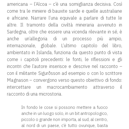
americana – l’Alcoa – c’è una somiglianza decisiva. Così
come tra le miniere di bauxite sarde e quelle australiane
e africane. Narrare l’una equivale a parlare di tutte le
altre. Il tramonto della civiltà mineraria avvenuto in
Sardegna, oltre che essere una vicenda rilevante in sé, è
anche un’allegoria di un processo più ampio,
internazionale, globale. L’ultimo capitolo del libro,
ambientato in Islanda, funziona da questo punto di vista
come i capitoli precedenti: le fonti, le riflessioni e gli
incontri che l’autore inserisce e descrive nel racconto –
con il militante Sigurðsson ad esempio o con lo scrittore
Magnason – convergono verso questo obiettivo di fondo:
intercettare un macrocambiamento attraverso il
racconto di una microstoria.
In fondo le cose si possono mettere a fuoco
anche in un luogo solo, in un bit antropologico,
piccolo o grande non importa, al sud, al centro,
al nord di un paese, c’è tutto ovunque, basta