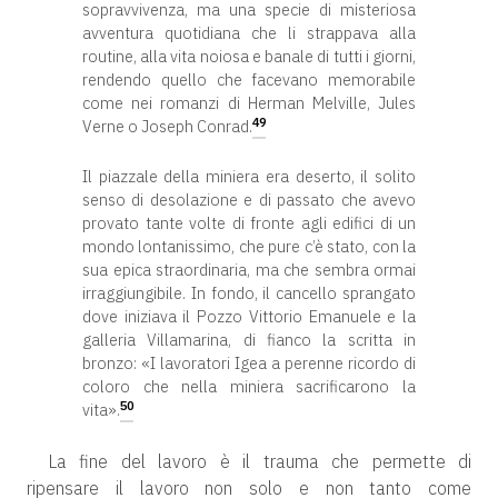
sopravvivenza, ma una specie di misteriosa
avventura quotidiana che li strappava alla
routine, alla vita noiosa e banale di tutti i giorni,
rendendo quello che facevano memorabile
come nei romanzi di Herman Melville, Jules
49
Verne o Joseph Conrad.
Il piazzale della miniera era deserto, il solito
senso di desolazione e di passato che avevo
provato tante volte di fronte agli edifici di un
mondo lontanissimo, che pure c’è stato, con la
sua epica straordinaria, ma che sembra ormai
irraggiungibile. In fondo, il cancello sprangato
dove iniziava il Pozzo Vittorio Emanuele e la
galleria Villamarina, di fianco la scritta in
bronzo: «I lavoratori Igea a perenne ricordo di
coloro che nella miniera sacrificarono la
50
vita».
La fine del lavoro è il trauma che permette di
ripensare il lavoro non solo e non tanto come