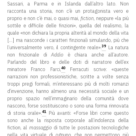
Sassari, a Parma e in Islanda dall’altro lato. Non
racconta una storia, non c’è un protagonista vero e
proprio e non c’è mai, o quasi mai,
fiction
, neppure «la più
sottile e difficile delle finzioni», quella del realismo, la
quale «non dichiara la propria alterità al mondo della vita
[…] ma nasconde i caratteri finzionali simulando, più che
39
l’universalmente vero, il contingente reale».
La natura
non finzionale di
Addio
è chiara anche all’autore.
Parlando del libro e delle doti di narratore dell’ex
40
minatore Franco Farci,
Ferracuti scrive: «queste
narrazioni non professionistiche, scritte a volte senza
troppi pregi formali, m’interessano più di molti romanzi
d’invenzione, hanno almeno una necessità sociale e un
proprio spazio nell’immaginario della comunità dove
nascono, forse sostituiscono o sono una forma rinnovata
41
di storia orale».
Più avanti: «Forse libri come questo
sono anche la risposta corporale all’indolenza della
fiction, al
massaggio
di tutte le postazioni tecnologiche
nella vita virtuale di ognuno, che non permettono più