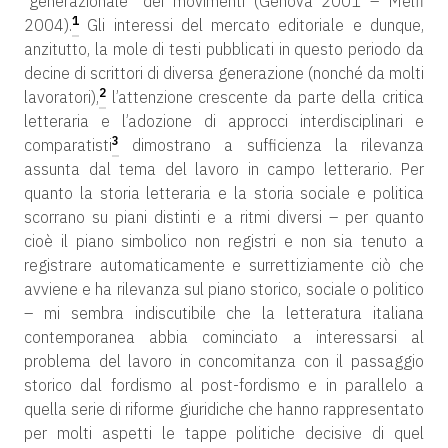
“generazionale” dei movimenti (Genova 2001 – Melfi
1
2004).
Gli interessi del mercato editoriale e dunque,
anzitutto, la mole di testi pubblicati in questo periodo da
decine di scrittori di diversa generazione (nonché da molti
2
lavoratori),
l’attenzione crescente da parte della critica
letteraria e l’adozione di approcci interdisciplinari e
3
comparatisti
dimostrano a sufficienza la rilevanza
assunta dal tema del lavoro in campo letterario. Per
quanto la storia letteraria e la storia sociale e politica
scorrano su piani distinti e a ritmi diversi – per quanto
cioè il piano simbolico non registri e non sia tenuto a
registrare automaticamente e surrettiziamente ciò che
avviene e ha rilevanza sul piano storico, sociale o politico
– mi sembra indiscutibile che la letteratura italiana
contemporanea abbia cominciato a interessarsi al
problema del lavoro in concomitanza con il passaggio
storico dal fordismo al post-fordismo e in parallelo a
quella serie di riforme giuridiche che hanno rappresentato
per molti aspetti le tappe politiche decisive di quel