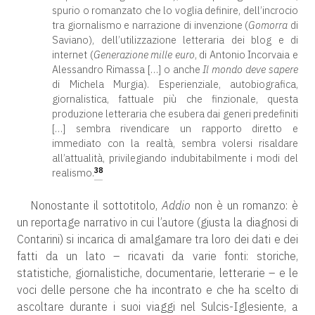
spurio o romanzato che lo voglia definire, dell’incrocio
tra giornalismo e narrazione di invenzione (
Gomorra
di
Saviano), dell’utilizzazione letteraria dei blog e di
internet (
Generazione mille euro
, di Antonio Incorvaia e
Alessandro Rimassa […] o anche
Il mondo deve sapere
di Michela Murgia). Esperienziale, autobiografica,
giornalistica, fattuale più che finzionale, questa
produzione letteraria che esubera dai generi predefiniti
[…] sembra rivendicare un rapporto diretto e
immediato con la realtà, sembra volersi risaldare
all’attualità, privilegiando indubitabilmente i modi del
38
realismo.
Nonostante il sottotitolo,
Addio
non è un romanzo: è
un reportage narrativo in cui l’autore (giusta la diagnosi di
Contarini) si incarica di amalgamare tra loro dei dati e dei
fatti da un lato – ricavati da varie fonti: storiche,
statistiche, giornalistiche, documentarie, letterarie – e le
voci delle persone che ha incontrato e che ha scelto di
ascoltare durante i suoi viaggi nel Sulcis-Iglesiente, a