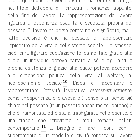
di una questione che viene posta in maniera esplicita già
nel titolo dell’opera di Ferracuti, il romanzo, appunto,
della fine del lavoro. La rappresentazione del lavoro
riguarda un’esperienza esaurita e svuotata, propria del
passato. Il lavoro ha perso centralità e significato, ma il
fatto decisivo è che ha cessato di rappresentare
l’epicentro della vita e del sistema sociale. Ha smesso,
cioè, di raffigurare quell’azione fondamentale grazie alla
quale un individuo poteva narrare a sé e agli altri la
propria esistenza e grazie alla quale poteva accedere
alla dimensione politica della vita, al welfare, al
10
riconoscimento sociale.
L’idea di raccontare e
rappresentare l’attività lavorativa
retrospettivamente
,
come un’esperienza che aveva più senso o un senso più
chiaro nel passato (in un passato anche molto lontano) e
che è tramontata ed è stata trasfigurata nel presente, è
una traccia che ritroviamo in molti romanzi italiani
11
contemporanei.
Il bisogno di fare i conti con il
superamento di un modello di civiltà fondata sul lavoro