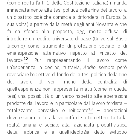
(come recita l’art. 1 della Costituzione italiana) rimanda
immediatamente alla tesi politica della fine del lavoro, a
un dibattito cioè che comincia a diffondersi in Europa (a
sua volta) a partire dalla metà degli anni Novanta e che
fa da sfondo alla proposta, oggi molto diffusa, di
introdurre un reddito universale di base (Universal Basic
Income) come strumento di protezione sociale e di
emancipazione alternativo rispetto al «ricatto del
12
lavoro».
Pur rappresentando il lavoro come
un’esperienza in declino, tuttavia,
Addio
sembra però
rovesciare l’obiettivo di fondo della tesi politica della fine
del lavoro. Il venir meno della centralità di
quell’esperienza non rappresenta infatti (come in quella
tesi) una possibilità o un varco rispetto alle aberrazioni
prodotte dal lavoro e in particolare dal lavoro fordista –
13
totalizzante, pervasivo e reificante
– aberrazioni
dovute soprattutto alla volontà di sottomettere tutta la
realtà umana e sociale alla razionalità produttivistica
della fabbrica e a quell’ideologia dello sviluppo