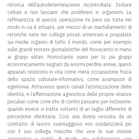
retorica dell’autodeterminazione incontrollata. Isolare
cellule e non lasciare che proliferino in organismi. La
raffinatezza di questa operazione mi pare sia tutta nel
modo in cui è attuata, per mezzo di un martellamento di
retoriche nate nei college privati americani e propalate
sui media organici di tutto il mondo, come per esempio
sulle grandi testate giornalistiche del Novecento in mano
ai gruppi elitari. Nonostante siano per lo più gruppi
economicamente segnati da enormi perdite annue, questi
apparati resistono in vita come mera occupazione fisica
dello spazio culturale-informativo, come avamposti di
egemonia. Attraverso questi canali l’atomizzazione delle
identità, e l’affermazione agonistica delle proprie istanze
peculiari come zone irte di confini passano per inclusione,
quando invece si tratta soltanto di un taglio differente di
percezione identitaria. Così, una donna vessata da un
contratto di lavoro svantaggioso non solidarizzerà più
con il suo collega maschio che vive le sue stesse
esperienze a parità di grado, ma solidarizzerà con