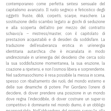
contemporaneo come perfetta sintesi sensuale del
capitalismo avanzato. Il ruolo segnico e feticistico degli
oggetti: fruste, dildi, corpetti, scarpe, maschere. La
sostituzione dello scambio legato ai giochi di seduzione
e alla scoperta dell’altro per mezzo del contratto
schiavo/a – mistress/master, con il capitolato di
prestazioni acquistabili e di desideri da soddisfare. La
traduzione dell’esuberanza erotica in un’energia
identitaria autarchica che è incanalata in modo
unidirezionale in un’energia del desiderio che cerca solo
la sua soddisfazione momentanea, la sua eruzione, la
coazione a ripetersi, e non l’osmosi libera e sorprendente.
Nel sadomasochismo è resa possibile la messa in scena,
spesso con ribaltamento dei ruoli, del mondo esterno e
delle sue dinamiche di potere. Per Giordano l’onere di
decidere, di dover prendere una posizione in un mondo
dove regna l’indecidibile, di dover costruire un super-io
competitivo è dominante nel mondo diurno, è un obbligo
insopportabile. Nell’abbandono del proprio super-Io alla