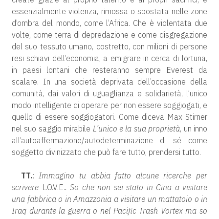
essenzialmente violenza, rimossa o spostata nelle zone
d’ombra del mondo, come l’Africa. Che è violentata due
volte, come terra di depredazione e come disgregazione
del suo tessuto umano, costretto, con milioni di persone
resi schiavi dell’economia, a emigrare in cerca di fortuna,
in paesi lontani che resteranno sempre Everest da
scalare. In una società deprivata dell’occasione della
comunità, dai valori di uguaglianza e solidarietà, l’unico
modo intelligente di operare per non essere soggiogati, e
quello di essere soggiogatori. Come diceva Max Stirner
nel suo saggio mirabile
L’unico e la sua proprietà
, un inno
all’autoaffermazione/autodeterminazione di sé come
soggetto divinizzato che può fare tutto, prendersi tutto.
TT.
:
Immagino tu abbia fatto alcune ricerche per
scrivere
L.O.V.E.
. So che non sei stato in Cina a visitare
una fabbrica o in Amazzonia a visitare un mattatoio o in
Iraq durante la guerra o nel Pacific Trash Vortex ma so