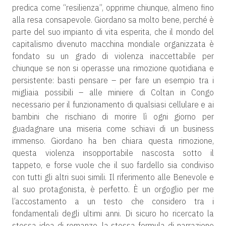
predica come “resilienza”, opprime chiunque, almeno fino
alla resa consapevole. Giordano sa molto bene, perché è
parte del suo impianto di vita esperita, che il mondo del
capitalismo divenuto macchina mondiale organizzata è
fondato su un grado di violenza inaccettabile per
chiunque se non si operasse una rimozione quotidiana e
persistente: basti pensare – per fare un esempio tra i
migliaia possibili – alle miniere di Coltan in Congo
necessario per il funzionamento di qualsiasi cellulare e ai
bambini che rischiano di morire lì ogni giorno per
guadagnare una miseria come schiavi di un business
immenso. Giordano ha ben chiara questa rimozione,
questa violenza insopportabile nascosta sotto il
tappeto, e forse vuole che il suo fardello sia condiviso
con tutti gli altri suoi simili. Il riferimento alle Benevole e
al suo protagonista, è perfetto. È un orgoglio per me
l’accostamento a un testo che considero tra i
fondamentali degli ultimi anni. Di sicuro ho ricercato la
stessa idea di romanzo, la stessa formula di narrazione