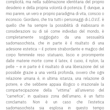
complicità, ma nella sublimazione identitaria del proprio
desiderio e della propria volontà di potenza. È dunque, a
mio parere, un vero e proprio paradigma di vita, conscio o
inconscio. Giordano, che tra tutti i personaggi di
L.O.V.E.
è
quello che ha sempre la possibilità di inabissarsi in
considerazioni su di sé come individuo del mondo, è
completamente soggiogato da una sessualità
sadomasochista, che in parte è il risultato di una
adesione estetica – il potere strabordante e magico del
corpo femminile reso statuario, liscio e prorompente
dalle materie morte come il latex, il cuoio, il nylon, la
pelle – e in parte è il risultato di una liberazione del sé
possibile grazie a una verità profonda, ovvero che ogni
relazione umana è, in ultima istanza, una relazione di
potere, e che sebbene appaia illogico o irrazionale la
compartecipazione della “vittima” all’universo del
“carnefice”, in qualsiasi zona dell’umano, è un fatto
conclamato. Non è un caso che l’estetica
sadomasochista sia esplosa in questo tempo