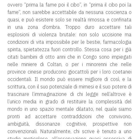
ovvero “prima la fame poi il cibo”, in “prima il cibo poi la
fame”, non sarebbe accettabile da nessuna coscienza o
quasi, e può esistere solo se realtà rimossa e confinata
in una zona d’ombra. Troppo duro accettare tali
esplosioni di violenza brutale: non solo uccisione ma
condizioni di vita impossibile per le bestie, farmacologia
spinta, spietatezza fuori controllo. Stessa cosa per i già
citati bambini di otto anni che in Congo sono impiegati
nelle miniere di Coltan, o per i minorenni che nelle
province cinese producono giocattoli per i loro coetanei
occidentali. Il mondo può essere migliore di così, e la
scrittura, con il suo potenziale di mimesi e il suo potere di
trascinare l’immaginazione di chi legge nell’altrove è
l’unico media in grado di restituire la complessità del
mondo in uno spazio mentale dilatato, nel quale siamo
pronti ad accettare contraddizioni che convivono,
ambiguità, dissonanze cognitive, prospettive non
convenzionali. Naturalmente, chi scrive è tenuto a uno
studio meticoloso, all’osservazione quasi ossessiva di