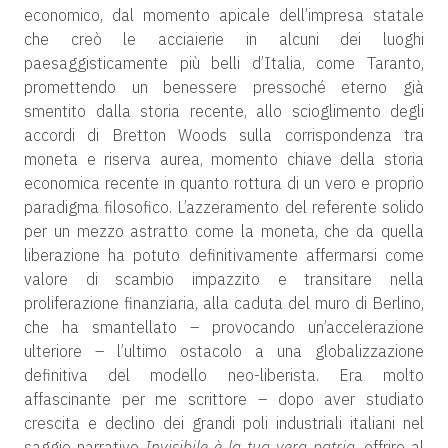
economico, dal momento apicale dell’impresa statale
che creò le acciaierie in alcuni dei luoghi
paesaggisticamente più belli d’Italia, come Taranto,
promettendo un benessere pressoché eterno già
smentito dalla storia recente, allo scioglimento degli
accordi di Bretton Woods sulla corrispondenza tra
moneta e riserva aurea, momento chiave della storia
economica recente in quanto rottura di un vero e proprio
paradigma filosofico. L’azzeramento del referente solido
per un mezzo astratto come la moneta, che da quella
liberazione ha potuto definitivamente affermarsi come
valore di scambio impazzito e transitare nella
proliferazione finanziaria, alla caduta del muro di Berlino,
che ha smantellato – provocando un’accelerazione
ulteriore – l’ultimo ostacolo a una globalizzazione
definitiva del modello neo-liberista. Era molto
affascinante per me scrittore – dopo aver studiato
crescita e declino dei grandi poli industriali italiani nel
saggio narrativo
Invisibile è la tua vera patria
, offrire al