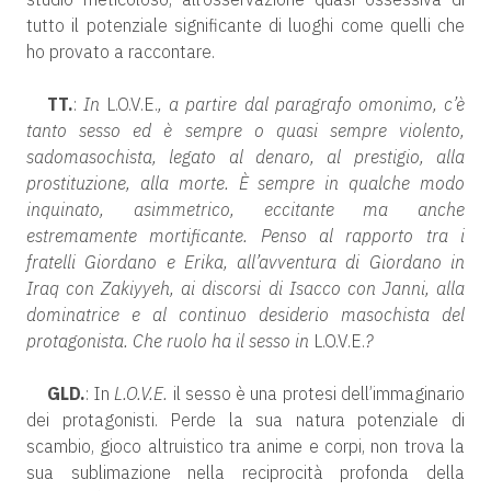
tutto il potenziale significante di luoghi come quelli che
ho provato a raccontare.
TT.
:
In
L.O.V.E.
, a partire dal paragrafo omonimo, c’è
tanto sesso ed è sempre o quasi sempre violento,
sadomasochista, legato al denaro, al prestigio, alla
prostituzione, alla morte. È sempre in qualche modo
inquinato, asimmetrico, eccitante ma anche
estremamente mortificante. Penso al rapporto tra i
fratelli Giordano e Erika, all’avventura di Giordano in
Iraq con Zakiyyeh, ai discorsi di Isacco con Janni, alla
dominatrice e al continuo desiderio masochista del
protagonista. Che ruolo ha il sesso in
L.O.V.E.
?
GLD.
: In
L.O.V.E.
il sesso è una protesi dell’immaginario
dei protagonisti. Perde la sua natura potenziale di
scambio, gioco altruistico tra anime e corpi, non trova la
sua sublimazione nella reciprocità profonda della