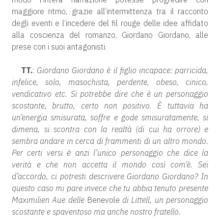
maggiore ritmo, grazie all’intermittenza tra il racconto
degli eventi e l’incedere del fil rouge delle idee affidato
alla coscienza del romanzo, Giordano Giordano, alle
prese con i suoi antagonisti.
TT.
:
Giordano Giordano è il figlio incapace: parricida,
infelice, solo, masochista, perdente, obeso, cinico,
vendicativo etc. Si potrebbe dire che è un personaggio
scostante, brutto, certo non positivo. È tuttavia ha
un’energia smisurata, soffre e gode smisuratamente, si
dimena, si scontra con la realtà (di cui ha orrore) e
sembra andare in cerca di frammenti di un altro mondo.
Per certi versi è anzi l’unico personaggio che dice la
verità e che non accetta il mondo così com’è. Sei
d’accordo, ci potresti descrivere Giordano Giordano? In
questo caso mi pare invece che tu abbia tenuto presente
Maximilien Aue delle
Benevole
di Littell, un personaggio
scostante e spaventoso ma anche nostro fratello.