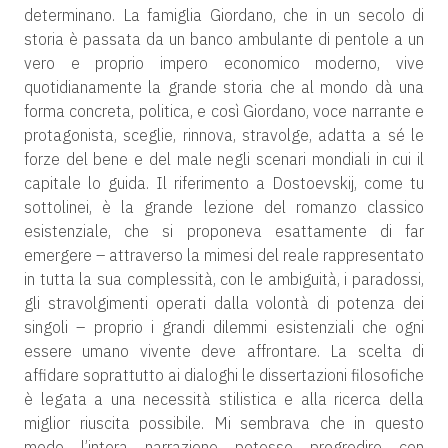
determinano. La famiglia Giordano, che in un secolo di
storia è passata da un banco ambulante di pentole a un
vero e proprio impero economico moderno, vive
quotidianamente la grande storia che al mondo dà una
forma concreta, politica, e così Giordano, voce narrante e
protagonista, sceglie, rinnova, stravolge, adatta a sé le
forze del bene e del male negli scenari mondiali in cui il
capitale lo guida. Il riferimento a Dostoevskij, come tu
sottolinei, è la grande lezione del romanzo classico
esistenziale, che si proponeva esattamente di far
emergere – attraverso la mimesi del reale rappresentato
in tutta la sua complessità, con le ambiguità, i paradossi,
gli stravolgimenti operati dalla volontà di potenza dei
singoli – proprio i grandi dilemmi esistenziali che ogni
essere umano vivente deve affrontare. La scelta di
affidare soprattutto ai dialoghi le dissertazioni filosofiche
è legata a una necessità stilistica e alla ricerca della
miglior riuscita possibile. Mi sembrava che in questo
modo l’intera narrazione potesse progredire con