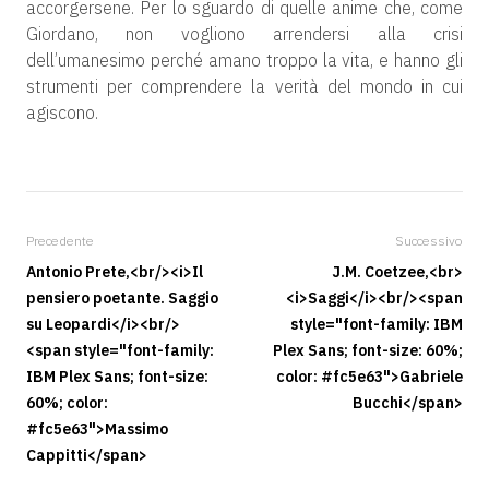
accorgersene. Per lo sguardo di quelle anime che, come
Giordano, non vogliono arrendersi alla crisi
dell’umanesimo perché amano troppo la vita, e hanno gli
strumenti per comprendere la verità del mondo in cui
agiscono.
Precedente
Successivo
Antonio Prete,<br/><i>Il
J.M. Coetzee,<br>
pensiero poetante. Saggio
<i>Saggi</i><br/><span
su Leopardi</i><br/>
style="font-family: IBM
<span style="font-family:
Plex Sans; font-size: 60%;
IBM Plex Sans; font-size:
color: #fc5e63">Gabriele
60%; color:
Bucchi</span>
#fc5e63">Massimo
Cappitti</span>