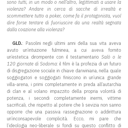
sono tutti, in un modo o nell’altro, legittimati a usare la
violenza? Andare in cerca di sacche di irrealtà e
scommettere tutto a poker, come fa il protagonista, vuol
dire forse tentare di fuoriuscire da una realtà segnata
dalla coazione alla violenza?
GLD.
: Pasolini negli ultimi anni della sua vita aveva
avuto un’intuizione fulminea, a cui aveva fornito
un’estetica dirompente con il testamentario
Salò o le
120 giornate di Sodoma
: il film è la profezia di un futuro
di disgregazione sociale in chiave darwiniana, nella quale
soggiogatori e soggiogati finiscono in un’unica grande
villa-arena, i primi completamente in preda all’autarchia
di clan e al volano impazzito della propria volontà di
potenza, i secondi completamente inermi, vittime
sacrificali, che rispetto al potere che li sevizia non sanno
opporre che una passiva rassegnazione o addirittura
un’inconsapevole complicità. Ecco, mi pare che
l’ideologia neo-liberale si fondi su questo conflitto di