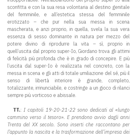
sconfitta e con la sua resa volontaria al destino genitale
del femminile, e all’estetica stessa del femminile
erotizzato – che pur nella sua messa in scena
mascherata, e anzi proprio, in quella, svela la sua vera
essenza di sesso dominante in natura per mezzo del
potere divino di riprodurre la vita – sì, proprio in
quell’uscita dal proprio super-Io, Giordano trova gli attimi
di felicità più profonda che è in grado di concepire. E più
l’uscita dal super-Io è realizzata nel concreto, con la
messa in scena e gli atti di totale umiliazione del sé, più il
senso di libertà interiore è grande, completo,
totalizzante, irrinunciabile, e costringe a un gioco di rilanci
sempre più vorticoso e abissale.
TT.
:
I capitoli 19-20-21-22 sono dedicati al «lungo
cammino verso il tesoro». E prendono avvio dagli anni
Trenta del XX secolo. Sono inserti che raccontano per
l’appunto la nascita e la trasformazione dell’impresa dei