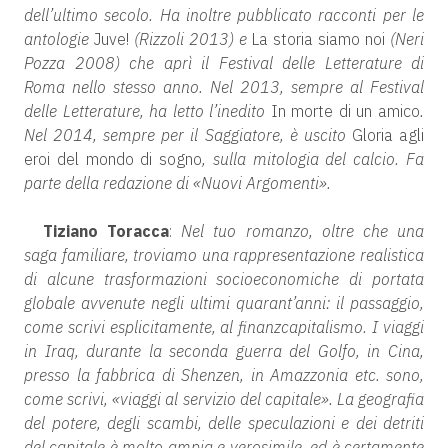
dell’ultimo secolo. Ha inoltre pubblicato racconti per le
antologie
Juve!
(Rizzoli 2013) e
La storia siamo noi
(Neri
Pozza 2008) che aprì il Festival delle Letterature di
Roma nello stesso anno. Nel 2013, sempre al Festival
delle Letterature, ha letto l’inedito
In morte di un amico
.
Nel 2014, sempre per il Saggiatore, è uscito
Gloria agli
eroi del mondo di sogno
, sulla mitologia del calcio. Fa
parte della redazione di «Nuovi Argomenti».
Tiziano Toracca
:
Nel tuo romanzo, oltre che una
saga familiare, troviamo una rappresentazione realistica
di alcune trasformazioni socioeconomiche di portata
globale avvenute negli ultimi quarant’anni: il passaggio,
come scrivi esplicitamente, al finanzcapitalismo. I viaggi
in Iraq, durante la seconda guerra del Golfo, in Cina,
presso la fabbrica di Shenzen, in Amazzonia etc. sono,
come scrivi, «viaggi al servizio del capitale». La geografia
del potere, degli scambi, delle speculazioni e dei detriti
del capitale è molto ampia e verosimile, ed è certamente