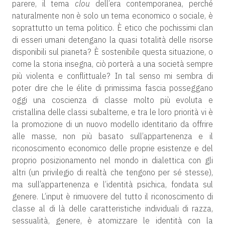
parere, il tema
clou
dell’era contemporanea, perché
naturalmente non è solo un tema economico o sociale, è
soprattutto un tema politico. È etico che pochissimi clan
di esseri umani detengano la quasi totalità delle risorse
disponibili sul pianeta? È sostenibile questa situazione, o
come la storia insegna, ciò porterà a una società sempre
più violenta e conflittuale? In tal senso mi sembra di
poter dire che le élite di primissima fascia posseggano
oggi una coscienza di classe molto più evoluta e
cristallina delle classi subalterne, e tra le loro priorità vi è
la promozione di un nuovo modello identitario da offrire
alle masse, non più basato sull’appartenenza e il
riconoscimento economico delle proprie esistenze e del
proprio posizionamento nel mondo in dialettica con gli
altri (un privilegio di realtà che tengono per sé stesse),
ma sull’appartenenza e l’identità psichica, fondata sul
genere. L’input è rimuovere del tutto il riconoscimento di
classe al di là delle caratteristiche individuali di razza,
sessualità, genere, è atomizzare le identità con la