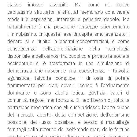
classe rimosso, assopito. Mai come nel nuovo
capitalismo sfruttatori e sfruttati sembrano condividere
modelli e aspirazioni, interessi e pensiero debole. Ma
naturalmente è una posa che persegue scientemente
l’immobilismo. In questa fase di capitalismo avanzato il
denaro si è riunito in enormi concentrazioni, e come
conseguenza dell’appropriazione della tecnologia
disponibile e dell’osmosi tra pubblico e privato la società
occidentale si è trasformata in una simulazione di
democrazia che nasconde una coesistenza – talvolta
agonistica, talvolta complice – di oasi di potere
frammentate per clan, dove il censo è l’ordinamento
dominante e sono aboliti etica, giustizia, valori di
comunità, regole, meritocrazia. Il neo-liberismo, tolta la
narrazione mediatica che gli cuce addosso l’abito buono
del mercato aperto, della competizione, dell’edonismo
possibile, del lusso possibile, e levato il maquillage
fornitogli dalla retorica del self-made man, delle fortune
create grazie al proprio talento e ai propri sacrifici, è