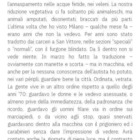
l’annaspamento nelle acque fetide, nei veleni. La nostra
riduzione vegetativa ci fa soltanto più animaleschi, ma
animali amputati, disorientati, braccati da più parti.
L’ultima volta che ho visto Milano – qualche mese fa –
erano anni che non la vedevo. Per anni sono stato
tradotto dai carceri a San Vittore, nelle sezioni “speciali”
o “normali”, con il furgone blindato. Da lì dentro non si
vede niente. In marzo ho fatto la traduzione –
ovviamente con manette e scorta – ma in macchina, ed
anche per la nessuna conoscenza dell’autista ho potuto,
nei vari péripli, guardare bene la città. Ordinata, vetrata.
La gente vive in un altro ordine rispetto a quello degli
anni ’70: guardavo le donne e le vedevo asessuate, o
almeno prive della immediatezza, della padronanza che
ricordo, guardavo gli uomini filare via in ordine sui
marciapiedi, o da vicino agli stop, quasi snervati,
guardavano dentro alla macchina con il prigioniero ed i
carabinieri senza dare l’impressione di vedere. Avrà
contato anche la giornata di piena luce, ma il contrasto