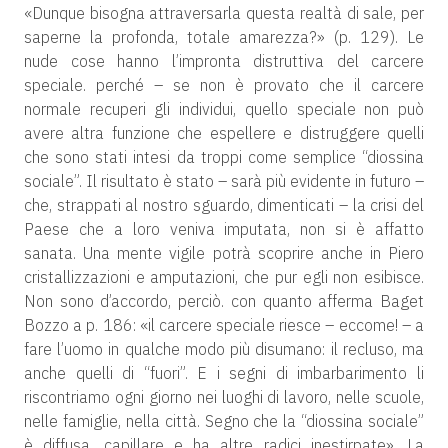
«Dunque bisogna attraversarla questa realtà di sale, per
saperne la profonda, totale amarezza?» (p. 129). Le
nude cose hanno l’impronta distruttiva del carcere
speciale. perché – se non è provato che il carcere
normale recuperi gli individui, quello speciale non può
avere altra funzione che espellere e distruggere quelli
che sono stati intesi da troppi come semplice “diossina
sociale”. Il risultato è stato – sarà più evidente in futuro –
che, strappati al nostro sguardo, dimenticati – la crisi del
Paese che a loro veniva imputata, non si è affatto
sanata. Una mente vigile potrà scoprire anche in Piero
cristallizzazioni e amputazioni, che pur egli non esibisce.
Non sono d’accordo, perciò. con quanto afferma Baget
Bozzo a p. 186: «il carcere speciale riesce – eccome! – a
fare l’uomo in qualche modo più disumano: il recluso, ma
anche quelli di “fuori”. E i segni di imbarbarimento li
riscontriamo ogni giorno nei luoghi di lavoro, nelle scuole,
nelle famiglie, nella città. Segno che la “diossina sociale”
è diffusa, capillare e ha altre radici inestirpate». La