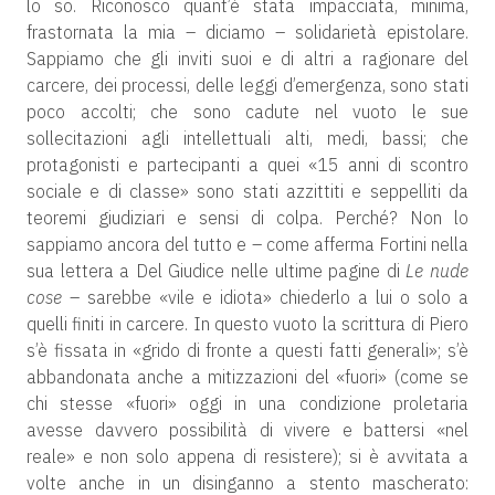
lo so. Riconosco quant’è stata impacciata, minima,
frastornata la mia – diciamo – solidarietà epistolare.
Sappiamo che gli inviti suoi e di altri a ragionare del
carcere, dei processi, delle leggi d’emergenza, sono stati
poco accolti; che sono cadute nel vuoto le sue
sollecitazioni agli intellettuali alti, medi, bassi; che
protagonisti e partecipanti a quei «15 anni di scontro
sociale e di classe» sono stati azzittiti e seppelliti da
teoremi giudiziari e sensi di colpa. Perché? Non lo
sappiamo ancora del tutto e – come afferma Fortini nella
sua lettera a Del Giudice nelle ultime pagine di
Le nude
cose
– sarebbe «vile e idiota» chiederlo a lui o solo a
quelli finiti in carcere. In questo vuoto la scrittura di Piero
s’è fissata in «grido di fronte a questi fatti generali»; s’è
abbandonata anche a mitizzazioni del «fuori» (come se
chi stesse «fuori» oggi in una condizione proletaria
avesse davvero possibilità di vivere e battersi «nel
reale» e non solo appena di resistere); si è avvitata a
volte anche in un disinganno a stento mascherato: