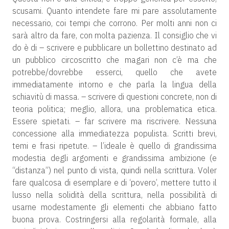
scusami. Quanto intendete fare mi pare assolutamente
necessario, coi tempi che corrono. Per molti anni non ci
sarà altro da fare, con molta pazienza. Il consiglio che vi
do è di – scrivere e pubblicare un bollettino destinato ad
un pubblico circoscritto che magari non c’è ma che
potrebbe/dovrebbe esserci, quello che avete
immediatamente intorno e che parla la lingua della
schiavitù di massa. – scrivere di questioni concrete, non di
teoria politica; meglio, allora, una problematica etica.
Essere spietati. – far scrivere ma riscrivere. Nessuna
concessione alla immediatezza populista. Scritti brevi,
temi e frasi ripetute. – l’ideale è quello di grandissima
modestia degli argomenti e grandissima ambizione (e
“distanza”) nel punto di vista, quindi nella scrittura. Voler
fare qualcosa di esemplare e di ‘povero’, mettere tutto il
lusso nella solidità della scrittura, nella possibilità di
usarne modestamente gli elementi che abbiano fatto
buona prova. Costringersi alla regolarità formale, alla