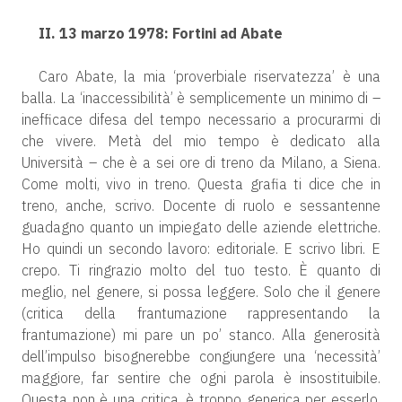
II. 13 marzo 1978: Fortini ad Abate
Caro Abate, la mia ‘proverbiale riservatezza’ è una
balla. La ‘inaccessibilità’ è semplicemente un minimo di –
inefficace difesa del tempo necessario a procurarmi di
che vivere. Metà del mio tempo è dedicato alla
Università – che è a sei ore di treno da Milano, a Siena.
Come molti, vivo in treno. Questa grafia ti dice che in
treno, anche, scrivo. Docente di ruolo e sessantenne
guadagno quanto un impiegato delle aziende elettriche.
Ho quindi un secondo lavoro: editoriale. E scrivo libri. E
crepo. Ti ringrazio molto del tuo testo. È quanto di
meglio, nel genere, si possa leggere. Solo che il genere
(critica della frantumazione rappresentando la
frantumazione) mi pare un po’ stanco. Alla generosità
dell’impulso bisognerebbe congiungere una ‘necessità’
maggiore, far sentire che ogni parola è insostituibile.
Questa non è una critica, è troppo generica per esserlo,