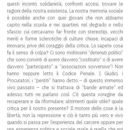
questi incontri, solidarietà, confronti accesi, trovare le
ragioni della nostra esistenza. La nostra memoria sociale
è possibile anche con quei giovani che non abbiamo
capito nella scuola e nei quartieri, nel degrado e nello
sfascio cui cercavamo far fronte con stereotipi, vecchi
meriti e forme sclerotiche di culture chiuse, incapaci di
innovarsi, prive del coraggio della critica. Lo sapete cosa
fa il senso di colpa? Ci sono moltissimi “detenuti politici”
che sono convinti di avere davvero “costituito” o di avere
davvero “partecipato” a “associazioni sovversive”! Non
hanno neppure letto il Codice Penale. I Giudici, i
Procuratori, i “pentiti” hanno detto – di questo immenso
vivo passato – che si trattava di “bande armate” ed
adesso tutti ne parlano così. C’è questa voragine da
recuperare e da riformulare; altrimenti quale utile? quale
critica per il nostro presente? Il motore delle cose è la
libertà, non la repressione e ciò è tanto più vero e vivo
quando si passa per l’esperienza del carcere oppure per
una esperienza politica e sociale quale è quella che noi