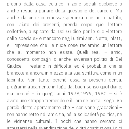
proprio dalla casa editrice in zone sociali dubbiose o
anche restie a parlare della questione del carcere. Ma
anche da una scommessa-speranza: che nel dibattito,
con l’aiuto dei presenti, prenda corpo quel lettore
collettivo, auspicato da Del Giudice per le sue «lettere
dallo speciale» e mancato negli ultimi anni. Netta, infatti,
è l’impressione che Le nude cose reclamino un lettore
che al momento non esiste. Quelli reali – amici,
conoscenti, compagni o anche avversari politici di Del
Giudice – restano in difficoltà ed è probabile che si
brancolerà ancora in mezzo alla sua scrittura come in un
labirinto. Non tanto perché essa si presenti densa,
programmaticamente in fuga dal buon senso quotidiano;
ma perché – in quegli anni: 1978,1979, 1980 – si è
avuto uno strappo tremendo e il libro ne porta i segni. Va
perciò detto apertamente che – con varie gradazioni –
non hanno retto né l’amicizia, né la solidarietà politica, né
le vicinanze culturali. I pochi che hanno cercato di
attestarsi nella rivendicazione dei diritti costituzionali o di