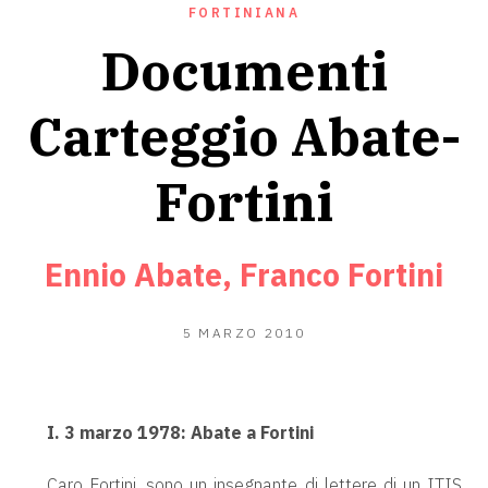
FORTINIANA
Documenti
Carteggio Abate-
Fortini
Ennio Abate, Franco Fortini
18
5 MARZO 2010
GIUGNO
2020
I. 3 marzo 1978: Abate a Fortini
Caro Fortini, sono un insegnante di lettere di un ITIS