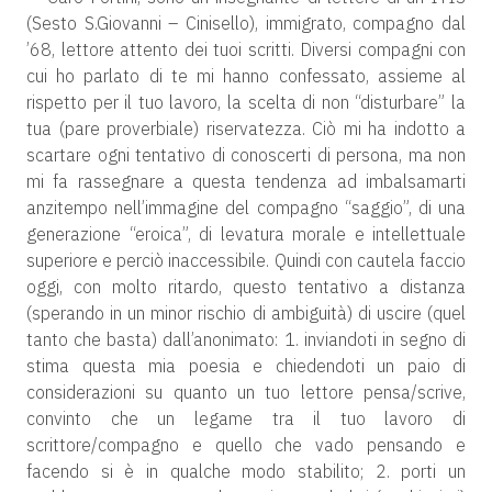
(Sesto S.Giovanni – Cinisello), immigrato, compagno dal
’68, lettore attento dei tuoi scritti. Diversi compagni con
cui ho parlato di te mi hanno confessato, assieme al
rispetto per il tuo lavoro, la scelta di non “disturbare” la
tua (pare proverbiale) riservatezza. Ciò mi ha indotto a
scartare ogni tentativo di conoscerti di persona, ma non
mi fa rassegnare a questa tendenza ad imbalsamarti
anzitempo nell’immagine del compagno “saggio”, di una
generazione “eroica”, di levatura morale e intellettuale
superiore e perciò inaccessibile. Quindi con cautela faccio
oggi, con molto ritardo, questo tentativo a distanza
(sperando in un minor rischio di ambiguità) di uscire (quel
tanto che basta) dall’anonimato: 1. inviandoti in segno di
stima questa mia poesia e chiedendoti un paio di
considerazioni su quanto un tuo lettore pensa/scrive,
convinto che un legame tra il tuo lavoro di
scrittore/compagno e quello che vado pensando e
facendo si è in qualche modo stabilito; 2. porti un