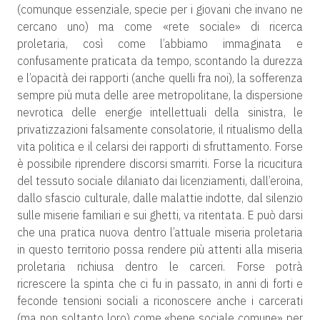
(comunque essenziale, specie per i giovani che invano ne
cercano uno) ma come «rete sociale» di ricerca
proletaria, così come l’abbiamo immaginata e
confusamente praticata da tempo, scontando la durezza
e l’opacità dei rapporti (anche quelli fra noi), la sofferenza
sempre più muta delle aree metropolitane, la dispersione
nevrotica delle energie intellettuali della sinistra, le
privatizzazioni falsamente consolatorie, il ritualismo della
vita politica e il celarsi dei rapporti di sfruttamento. Forse
è possibile riprendere discorsi smarriti. Forse la ricucitura
del tessuto sociale dilaniato dai licenziamenti, dall’eroina,
dallo sfascio culturale, dalle malattie indotte, dal silenzio
sulle miserie familiari e sui ghetti, va ritentata. E può darsi
che una pratica nuova dentro l’attuale miseria proletaria
in questo territorio possa rendere più attenti alla miseria
proletaria richiusa dentro le carceri. Forse potrà
ricrescere la spinta che ci fu in passato, in anni di forti e
feconde tensioni sociali a riconoscere anche i carcerati
(ma non soltanto loro) come «bene sociale comune» per