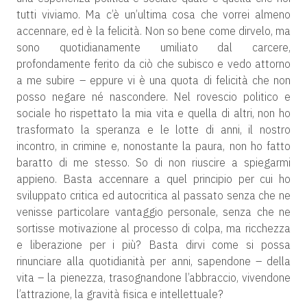
tutti viviamo. Ma c’è un’ultima cosa che vorrei almeno
accennare, ed è la felicità. Non so bene come dirvelo, ma
sono quotidianamente umiliato dal carcere,
profondamente ferito da ciò che subisco e vedo attorno
a me subire – eppure vi è una quota di felicità che non
posso negare né nascondere. Nel rovescio politico e
sociale ho rispettato la mia vita e quella di altri, non ho
trasformato la speranza e le lotte di anni, il nostro
incontro, in crimine e, nonostante la paura, non ho fatto
baratto di me stesso. So di non riuscire a spiegarmi
appieno. Basta accennare a quel principio per cui ho
sviluppato critica ed autocritica al passato senza che ne
venisse particolare vantaggio personale, senza che ne
sortisse motivazione al processo di colpa, ma ricchezza
e liberazione per i più? Basta dirvi come si possa
rinunciare alla quotidianità per anni, sapendone – della
vita – la pienezza, trasognandone l’abbraccio, vivendone
l’attrazione, la gravità fisica e intellettuale?