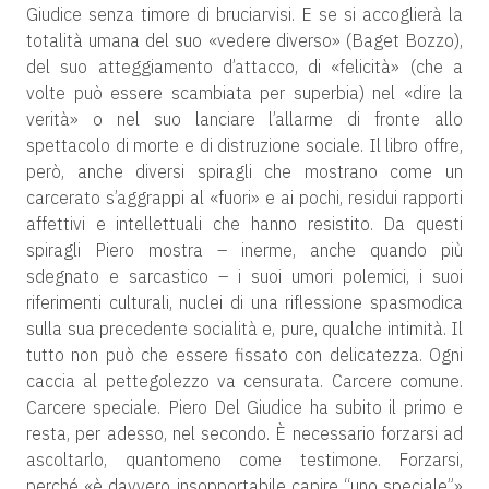
Giudice senza timore di bruciarvisi. E se si accoglierà la
totalità umana del suo «vedere diverso» (Baget Bozzo),
del suo atteggiamento d’attacco, di «felicità» (che a
volte può essere scambiata per superbia) nel «dire la
verità» o nel suo lanciare l’allarme di fronte allo
spettacolo di morte e di distruzione sociale. Il libro offre,
però, anche diversi spiragli che mostrano come un
carcerato s’aggrappi al «fuori» e ai pochi, residui rapporti
affettivi e intellettuali che hanno resistito. Da questi
spiragli Piero mostra – inerme, anche quando più
sdegnato e sarcastico – i suoi umori polemici, i suoi
riferimenti culturali, nuclei di una riflessione spasmodica
sulla sua precedente socialità e, pure, qualche intimità. Il
tutto non può che essere fissato con delicatezza. Ogni
caccia al pettegolezzo va censurata. Carcere comune.
Carcere speciale. Piero Del Giudice ha subito il primo e
resta, per adesso, nel secondo. È necessario forzarsi ad
ascoltarlo, quantomeno come testimone. Forzarsi,
perché «è davvero insopportabile capire “uno speciale”»