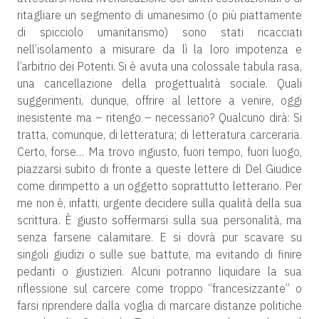
ritagliare un segmento di umanesimo (o più piattamente
di spicciolo umanitarismo) sono stati ricacciati
nell’isolamento a misurare da lì la loro impotenza e
l’arbitrio dei Potenti. Si è avuta una colossale tabula rasa,
una cancellazione della progettualità sociale. Quali
suggerimenti, dunque, offrire al lettore a venire, oggi
inesistente ma – ritengo – necessario? Qualcuno dirà: Si
tratta, comunque, di letteratura; di letteratura carceraria.
Certo, forse… Ma trovo ingiusto, fuori tempo, fuori luogo,
piazzarsi subito di fronte a queste lettere di Del Giudice
come dirimpetto a un oggetto soprattutto letterario. Per
me non è, infatti, urgente decidere sulla qualità della sua
scrittura. È giusto soffermarsi sulla sua personalità, ma
senza farsene calamitare. E si dovrà pur scavare su
singoli giudizi o sulle sue battute, ma evitando di finire
pedanti o giustizieri. Alcuni potranno liquidare la sua
riflessione sul carcere come troppo “francesizzante” o
farsi riprendere dalla voglia di marcare distanze politiche