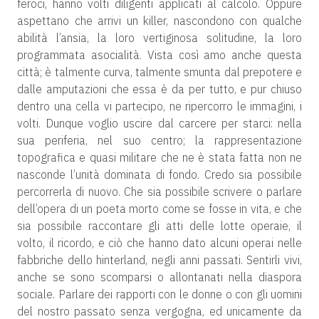
feroci, hanno volti diligenti applicati al calcolo. Oppure
aspettano che arrivi un killer, nascondono con qualche
abilità l’ansia, la loro vertiginosa solitudine, la loro
programmata asocialità. Vista così amo anche questa
città; è talmente curva, talmente smunta dal prepotere e
dalle amputazioni che essa è da per tutto, e pur chiuso
dentro una cella vi partecipo, ne ripercorro le immagini, i
volti. Dunque voglio uscire dal carcere per starci: nella
sua periferia, nel suo centro; la rappresentazione
topografica e quasi militare che ne è stata fatta non ne
nasconde l’unità dominata di fondo. Credo sia possibile
percorrerla di nuovo. Che sia possibile scrivere o parlare
dell’opera di un poeta morto come se fosse in vita, e che
sia possibile raccontare gli atti delle lotte operaie, il
volto, il ricordo, e ciò che hanno dato alcuni operai nelle
fabbriche dello hinterland, negli anni passati. Sentirli vivi,
anche se sono scomparsi o allontanati nella diaspora
sociale. Parlare dei rapporti con le donne o con gli uomini
del nostro passato senza vergogna, ed unicamente da