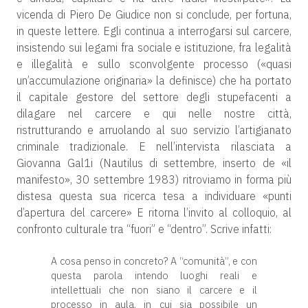
vicenda di Piero De Giudice non si conclude, per fortuna,
in queste lettere. Egli continua a interrogarsi sul carcere,
insistendo sui legami fra sociale e istituzione, fra legalità
e illegalità e sullo sconvolgente processo («quasi
un’accumulazione originaria» la definisce) che ha portato
il capitale gestore del settore degli stupefacenti a
dilagare nel carcere e qui nelle nostre città,
ristrutturando e arruolando al suo servizio l’artigianato
criminale tradizionale. E nell’intervista rilasciata a
Giovanna Gal1i (Nautilus di settembre, inserto de «il
manifesto», 30 settembre 1983) ritroviamo in forma più
distesa questa sua ricerca tesa a individuare «punti
d’apertura del carcere» E ritorna l’invito al colloquio, al
confronto culturale tra “fuori” e “dentro”. Scrive infatti:
A cosa penso in concreto? A “comunità”, e con
questa parola intendo luoghi reali e
intellettuali che non siano il carcere e il
processo in aula, in cui sia possibile un