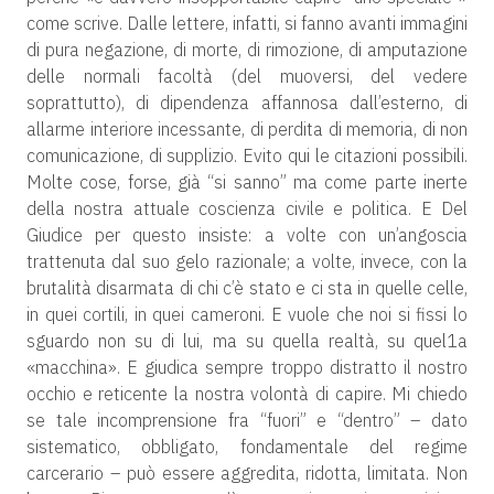
come scrive. Dalle lettere, infatti, si fanno avanti immagini
di pura negazione, di morte, di rimozione, di amputazione
delle normali facoltà (del muoversi, del vedere
soprattutto), di dipendenza affannosa dall’esterno, di
allarme interiore incessante, di perdita di memoria, di non
comunicazione, di supplizio. Evito qui le citazioni possibili.
Molte cose, forse, già “si sanno” ma come parte inerte
della nostra attuale coscienza civile e politica. E Del
Giudice per questo insiste: a volte con un’angoscia
trattenuta dal suo gelo razionale; a volte, invece, con la
brutalità disarmata di chi c’è stato e ci sta in quelle celle,
in quei cortili, in quei cameroni. E vuole che noi si fissi lo
sguardo non su di lui, ma su quella realtà, su quel1a
«macchina». E giudica sempre troppo distratto il nostro
occhio e reticente la nostra volontà di capire. Mi chiedo
se tale incomprensione fra “fuori” e “dentro” – dato
sistematico, obbligato, fondamentale del regime
carcerario – può essere aggredita, ridotta, limitata. Non