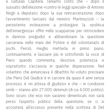
e culturali. Capiterà. Teniamo conto che – dopo il
sussulto dell’elezione «contro le leggi speciali» di Antonio
Negri a deputato; dopo la sua reincarcerazione; dopo
l’avvertimento lanciato dal ministro Martinazzoli – la
persistente inclinazione a prolungare la «politica
dell’emergenza» offre mille scappatoie per retrocedere
in dannosi pregiudizi e abbandonare la questione
carceraria nelle mani del Potere e del volontariato di
pochi. Perciò, meglio metterla in primo piano,
continuamente, e lasciare più in sottofondo la voce di
Piero quando commenta, descrive, polemizza e
soprattutto s’accascia in qualche disperazione. Nel
volantino che annunciava il dibattito ho voluto precisare
che Piero Del Giudice è in carcere da quasi 4 anni senza
processo, è «in attesa di giudizio» e che – in condizioni
simili – stanno altri 27.000 detenuti (di cui 4.000 politici).
Sono sicuro che essi non saranno dimenticati, non sarà
perso l’aspetto politico della questione, se ci si
accosterà all’eccesso presente nella scrittura di Del