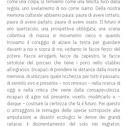
come una colpa, la temiamo come una felicità fuori dalla
regola, uno svelamento di noi come siamo. Della nostra
memoria culturale abbiamo paura: paura di avere lottato,
paura di avere parlato, paura di avere osato. Il futuro è
uno spettacolo, una prospettiva obbligata, una scena
collettiva di massa in movimento cieco e quando
troviamo il coraggio di alzare la testa per guardare
davanti a noi e sopra di noi, vediamo le facce feroci del
potere. Facce arroganti, facce da capestro, le facce
setolose del porcaio che tiene i porci nello stabbio
all’ingrasso. Incapaci di prendere le distanze dalla nostra
memoria, di utilizzare quale ricchezza per tutti il passato,
di sentirlo vivo e presente – non rimosso – nella ricerca di
oggi e nella critica che viene dalla consapevolezza,
incapaci di agire sul presente, viverlo, modificarlo e –
dunque – costruire la certezza che fa il futuro. Per questo
ci attraggono le immagini delle specie sottoposte alle
amputazioni ai disastri ecologici: le derive dei grandi
cetacei, il disorientamento del volo nei migratori,