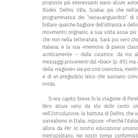
proposte più interessanti siano alcuni autor
Bodini, Delfini, Villa, Scabia: più che ne
programmatica dei “neoavanguardisti” di s
brillare qualche bagliore dell’oltranza e dell
movimento originario, a sua volta assai più 
che non nella letteratura. Sarà poi vero ch
italiana, e la sua «memoria di paese cla
acriticamente – dalla curatrice, da noi 
messaggi provenienti dal «buio» (p. 49); ma 
della «ragione» sia poi così coercitiva, mentr
e di un pregiudizio lirico che suonano con
moda.
Si era capito: breve fu la stagione di Per
libro alcuni versi da
Via delle cento ste
nell’
Introduzione
, la battuta di Delfini, che
surrealismo in Italia, rispose: «Perché l’ita
allora da
Per la nostra educazione umana
metropolitano, nei nostri tempi conformist