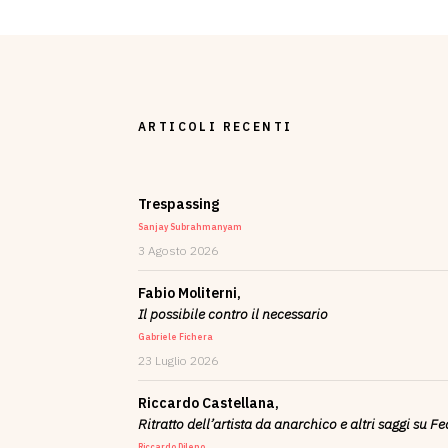
ARTICOLI RECENTI
Trespassing
Sanjay Subrahmanyam
3 Agosto 2026
Fabio Moliterni,
Il possibile contro il necessario
Gabriele Fichera
23 Luglio 2026
Riccardo Castellana,
Ritratto dell’artista da anarchico e altri saggi su F
Riccardo Dileno