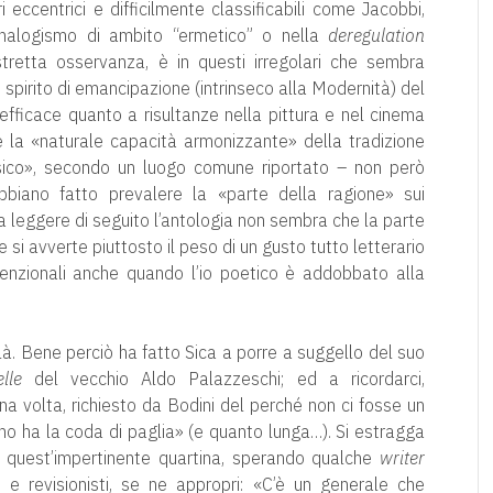
i eccentrici e difficilmente classificabili come Jacobbi,
ll’analogismo di ambito “ermetico” o nella
deregulation
tretta osservanza, è in questi irregolari che sembra
o spirito di emancipazione (intrinseco alla Modernità) del
efficace quanto a risultanze nella pittura e nel cinema
e la «naturale capacità armonizzante» della tradizione
ssico», secondo un luogo comune riportato – non però
abbiano fatto prevalere la «parte della ragione» sui
a leggere di seguito l’antologia non sembra che la parte
e si avverte piuttosto il peso di un gusto tutto letterario
venzionali anche quando l’io poetico è addobbato alla
elà. Bene perciò ha fatto Sica a porre a suggello del suo
lle
del vecchio Aldo Palazzeschi; ed a ricordarci,
 una volta, richiesto da Bodini del perché non ci fosse un
liano ha la coda di paglia» (e quanto lunga…). Si estragga
quest’impertinente quartina, sperando qualche
writer
i e revisionisti, se ne appropri: «C’è un generale che