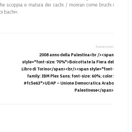
a che scoppia e matura dei cachi: / moriran come bruchi i
oi bachi».
Successivo
2008 anno della Palestina<br /><span
-
style="font-size: 70%">Boicottate la Fiera del
Libro di Torino</span><br/><span style="font-
family: IBM Plex Sans; font-size: 60%; color:
#fc5e63">UDAP – Unione Democratica Arabo
Palestinese</span>