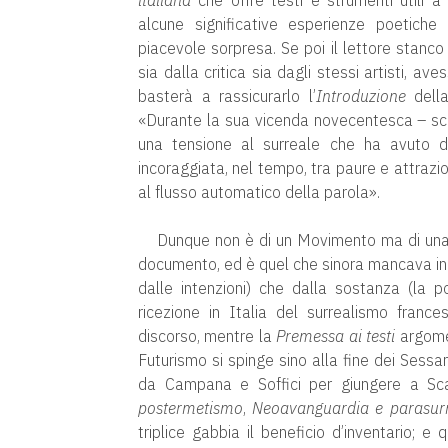
italiana
che offre testi e strumenti utili 
alcune significative esperienze poetich
piacevole sorpresa. Se poi il lettore stanco
sia dalla critica sia dagli stessi artisti, ave
basterà a rassicurarlo l’
Introduzione
della
«Durante la sua vicenda novecentesca – scri
una tensione al surreale che ha avuto di
incoraggiata, nel tempo, tra paure e attrazio
al flusso automatico della parola».
Dunque non è di un Movimento ma di una «t
documento, ed è quel che sinora mancava in u
dalle intenzioni) che dalla sostanza (la po
ricezione in Italia del surrealismo france
discorso, mentre la
Premessa ai testi
argomen
Futurismo si spinge sino alla fine dei Sessa
da Campana e Soffici per giungere a Sc
postermetismo
,
Neoavanguardia e parasur
triplice gabbia il beneficio d’inventario; e