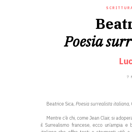
SCRITTUR
Beatr
Poesia surr
Luc
7
Beatrice Sica,
Poesia surrealista italiana
,
Mentre c’è chi, come Jean Clair, si adoper
il Surrealismo francese, ecco un’ampia e