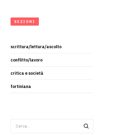
SEZIONI
scrittura/lettura/ascolto
conflitto/lavoro
critica e società
fortiniana
Ricerca
per: