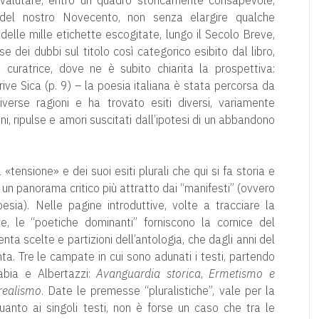
a valutare, entro un quadro storicamente consapevole,
e del nostro Novecento, non senza elargire qualche
 delle mille etichette escogitate, lungo il Secolo Breve,
sse dei dubbi sul titolo così categorico esibito dal libro,
 curatrice, dove ne è subito chiarita la prospettiva:
ve Sica (p. 9) – la poesia italiana è stata percorsa da
verse ragioni e ha trovato esiti diversi, variamente
ni, ripulse e amori suscitati dall’ipotesi di un abbandono
ensione» e dei suoi esiti plurali che qui si fa storia e
n panorama critico più attratto dai “manifesti” (ovvero
esia). Nelle pagine introduttive, volte a tracciare la
se, le “poetiche dominanti” forniscono la cornice del
ta scelte e partizioni dell’antologia, che dagli anni del
nta. Tre le campate in cui sono adunati i testi, partendo
abia e Albertazzi:
Avanguardia storica
,
Ermetismo e
realismo
. Date le premesse “pluralistiche”, vale per la
 quanto ai singoli testi, non è forse un caso che tra le