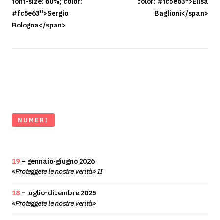
font-size: 60%; color:
color: #fc5e63">Elisa
#fc5e63">Sergio
Baglioni</span>
Bologna</span>
NUMERI
19
– gennaio-giugno 2026
«Proteggete le nostre verità» II
18
– luglio-dicembre 2025
«Proteggete le nostre verità»