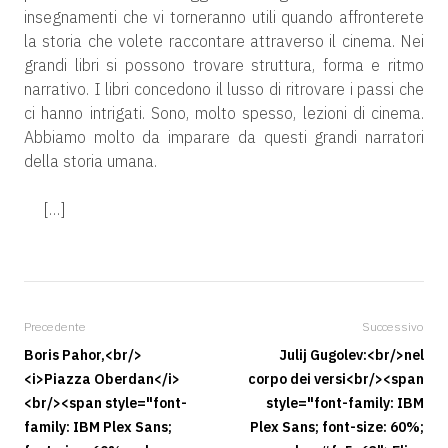
insegnamenti che vi torneranno utili quando affronterete
la storia che volete raccontare attraverso il cinema. Nei
grandi libri si possono trovare struttura, forma e ritmo
narrativo. I libri concedono il lusso di ritrovare i passi che
ci hanno intrigati. Sono, molto spesso, lezioni di cinema.
Abbiamo molto da imparare da questi grandi narratori
della storia umana.
[…]
Precedente
Successivo
Boris Pahor,<br/>
Julij Gugolev:<br/>nel
<i>Piazza Oberdan</i>
corpo dei versi<br/><span
<br/><span style="font-
style="font-family: IBM
family: IBM Plex Sans;
Plex Sans; font-size: 60%;