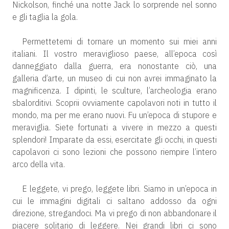
Nickolson, finché una notte Jack lo sorprende nel sonno
e gli taglia la gola.
Permettetemi di tornare un momento sui miei anni
italiani. Il vostro meraviglioso paese, all’epoca così
danneggiato dalla guerra, era nonostante ciò, una
galleria d’arte, un museo di cui non avrei immaginato la
magnificenza. I dipinti, le sculture, l’archeologia erano
sbalorditivi. Scoprii ovviamente capolavori noti in tutto il
mondo, ma per me erano nuovi. Fu un’epoca di stupore e
meraviglia. Siete fortunati a vivere in mezzo a questi
splendori! Imparate da essi, esercitate gli occhi, in questi
capolavori ci sono lezioni che possono riempire l’intero
arco della vita.
E leggete, vi prego, leggete libri. Siamo in un’epoca in
cui le immagini digitali ci saltano addosso da ogni
direzione, stregandoci. Ma vi prego di non abbandonare il
piacere solitario di leggere. Nei grandi libri ci sono