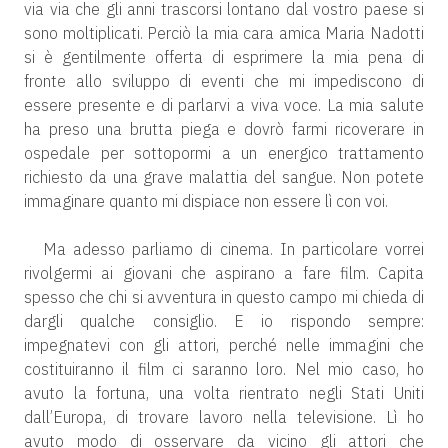
via via che gli anni trascorsi lontano dal vostro paese si
sono moltiplicati. Perciò la mia cara amica Maria Nadotti
si è gentilmente offerta di esprimere la mia pena di
fronte allo sviluppo di eventi che mi impediscono di
essere presente e di parlarvi a viva voce. La mia salute
ha preso una brutta piega e dovrò farmi ricoverare in
ospedale per sottopormi a un energico trattamento
richiesto da una grave malattia del sangue. Non potete
immaginare quanto mi dispiace non essere lì con voi.
Ma adesso parliamo di cinema. In particolare vorrei
rivolgermi ai giovani che aspirano a fare film. Capita
spesso che chi si avventura in questo campo mi chieda di
dargli qualche consiglio. E io rispondo sempre:
impegnatevi con gli attori, perché nelle immagini che
costituiranno il film ci saranno loro. Nel mio caso, ho
avuto la fortuna, una volta rientrato negli Stati Uniti
dall’Europa, di trovare lavoro nella televisione. Lì ho
avuto modo di osservare da vicino gli attori che