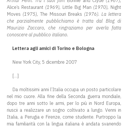
Arthur Penn. Tra i suoi film
Bonnie and Clyde
(1967),
Alice’s Restaurant
(1969),
Little Big Man
(1970),
Night
Moves
(1975),
The Missouri Breaks
(1976). La lettera
che parzialmente pubblichiamo è tratta dal Blog di
Maurizio Zaccaro, che ringraziamo per averla fatta
conoscere al pubblico italiano.
Lettera agli amici di Torino e Bologna
New York City, 5 dicembre 2007
[…]
Da moltissimi anni l’Italia occupa un posto particolare
nel mio cuore. Alla fine della Seconda guerra mondiale,
dopo tre anni sotto le armi, per lo più in Nord Europa,
riuscii a realizzare un sogno coltivato a lungo. Venni in
Italia, a Perugia e Firenze, come studente. Purtroppo la
mia familiarità con la lingua italiana è andata svanendo