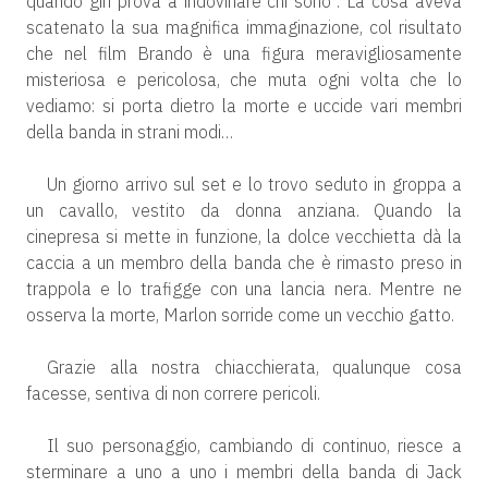
quando giri prova a indovinare chi sono”. La cosa aveva
scatenato la sua magnifica immaginazione, col risultato
che nel film Brando è una figura meravigliosamente
misteriosa e pericolosa, che muta ogni volta che lo
vediamo: si porta dietro la morte e uccide vari membri
della banda in strani modi…
Un giorno arrivo sul set e lo trovo seduto in groppa a
un cavallo, vestito da donna anziana. Quando la
cinepresa si mette in funzione, la dolce vecchietta dà la
caccia a un membro della banda che è rimasto preso in
trappola e lo trafigge con una lancia nera. Mentre ne
osserva la morte, Marlon sorride come un vecchio gatto.
Grazie alla nostra chiacchierata, qualunque cosa
facesse, sentiva di non correre pericoli.
Il suo personaggio, cambiando di continuo, riesce a
sterminare a uno a uno i membri della banda di Jack