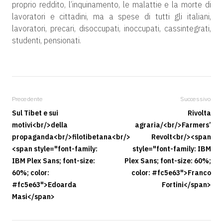
proprio reddito, l’inquinamento, le malattie e la morte di
lavoratori e cittadini, ma a spese di tutti gli italiani,
lavoratori, precari, disoccupati, inoccupati, cassintegrati,
studenti, pensionati.
Precedente
Successivo
Sul Tibet e sui
Rivolta
motivi<br/>della
agraria/<br/>Farmers’
propaganda<br/>filotibetana<br/>
Revolt<br/><span
<span style="font-family:
style="font-family: IBM
IBM Plex Sans; font-size:
Plex Sans; font-size: 60%;
60%; color:
color: #fc5e63">Franco
#fc5e63">Edoarda
Fortini</span>
Masi</span>