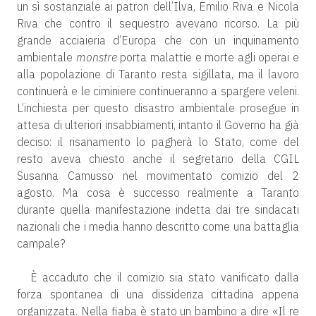
un sì sostanziale ai patron dell’Ilva, Emilio Riva e Nicola
Riva che contro il sequestro avevano ricorso. La più
grande acciaieria d’Europa che con un inquinamento
ambientale
monstre
porta malattie e morte agli operai e
alla popolazione di Taranto resta sigillata, ma il lavoro
continuerà e le ciminiere continueranno a spargere veleni.
L’inchiesta per questo disastro ambientale prosegue in
attesa di ulteriori insabbiamenti, intanto il Governo ha già
deciso: il risanamento lo pagherà lo Stato, come del
resto aveva chiesto anche il segretario della CGIL
Susanna Camusso nel movimentato comizio del 2
agosto. Ma cosa è successo realmente a Taranto
durante quella manifestazione indetta dai tre sindacati
nazionali che i media hanno descritto come una battaglia
campale?
È accaduto che il comizio sia stato vanificato dalla
forza spontanea di una dissidenza cittadina appena
organizzata. Nella fiaba è stato un bambino a dire «Il re