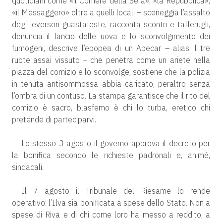
quotidiani come «il Corriere della Sera», «la Repubblica»,
«il Messaggero» oltre a quelli locali – sceneggia l’assalto
degli eversori guastafeste, racconta scontri e tafferugli,
denuncia il lancio delle uova e lo sconvolgimento dei
fumogeni, descrive l’epopea di un Apecar – alias il tre
ruote assai vissuto – che penetra come un ariete nella
piazza del comizio e lo sconvolge, sostiene che la polizia
in tenuta antisommossa abbia caricato, peraltro senza
l’ombra di un contuso. La stampa garantisce che il rito del
comizio è sacro, blasfemo è chi lo turba, eretico chi
pretende di parteciparvi.
Lo stesso 3 agosto il governo approva il decreto per
la bonifica secondo le richieste padronali e, ahimè,
sindacali.
Il 7 agosto il Tribunale del Riesame lo rende
operativo: l’Ilva sia bonificata a spese dello Stato. Non a
spese di Riva e di chi come loro ha messo a reddito, a