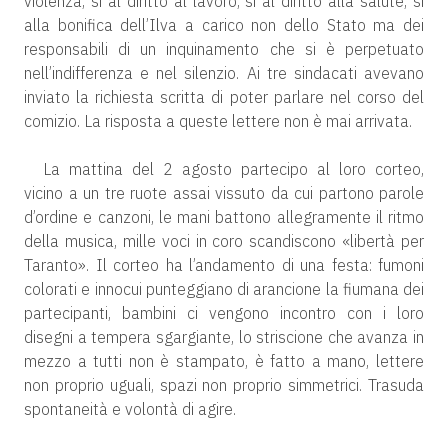
violenza, sì al diritto al lavoro, sì al diritto alla salute, sì
alla bonifica dell’Ilva a carico non dello Stato ma dei
responsabili di un inquinamento che si è perpetuato
nell’indifferenza e nel silenzio. Ai tre sindacati avevano
inviato la richiesta scritta di poter parlare nel corso del
comizio. La risposta a queste lettere non è mai arrivata.
La mattina del 2 agosto partecipo al loro corteo,
vicino a un tre ruote assai vissuto da cui partono parole
d’ordine e canzoni, le mani battono allegramente il ritmo
della musica, mille voci in coro scandiscono «libertà per
Taranto». Il corteo ha l’andamento di una festa: fumoni
colorati e innocui punteggiano di arancione la fiumana dei
partecipanti, bambini ci vengono incontro con i loro
disegni a tempera sgargiante, lo striscione che avanza in
mezzo a tutti non è stampato, è fatto a mano, lettere
non proprio uguali, spazi non proprio simmetrici. Trasuda
spontaneità e volontà di agire.