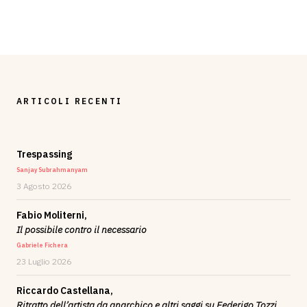
ARTICOLI RECENTI
Trespassing
Sanjay Subrahmanyam
3 Agosto 2026
Fabio Moliterni,
Il possibile contro il necessario
Gabriele Fichera
23 Luglio 2026
Riccardo Castellana,
Ritratto dell’artista da anarchico e altri saggi su Federigo Tozzi