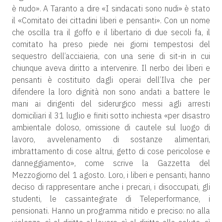
è nudo». A Taranto a dire «I sindacati sono nudi» è stato
il «Comitato dei cittadini liberi e pensanti». Con un nome
che oscilla tra il goffo e il libertario di due secoli fa, il
comitato ha preso piede nei giorni tempestosi del
sequestro dell’acciaieria, con una serie di sit-in in cui
chiunque aveva diritto a intervenire. Il nerbo dei liberi e
pensanti è costituito dagli operai dell’Ilva che per
difendere la loro dignità non sono andati a battere le
mani ai dirigenti del siderurgico messi agli arresti
domiciliari il 31 luglio e finiti sotto inchiesta «per disastro
ambientale doloso, omissione di cautele sul luogo di
lavoro, avvelenamento di sostanze alimentari,
imbrattamento di cose altrui, getto di cose pericolose e
danneggiamento», come scrive la Gazzetta del
Mezzogiorno del 1 agosto. Loro, i liberi e pensanti, hanno
deciso di rappresentare anche i precari, i disoccupati, gli
studenti, le cassaintegrate di Teleperformance, i
pensionati. Hanno un programma nitido e preciso: no alla