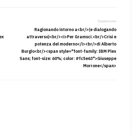
Successivo
Ragionando intorno a<br/>(e dialogando
ex
attraverso)<br/><i>Per Gramsci.<br/>Crisi e
a
potenza del moderno</i><br/>di Alberto
Burgio<br/><span style="font-family: IBM Plex
Sans; font-size: 60%; color: #fc5e63">Giuseppe
Morrone</span>