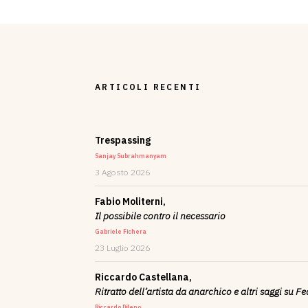
ARTICOLI RECENTI
Trespassing
Sanjay Subrahmanyam
3 Agosto 2026
Fabio Moliterni,
Il possibile contro il necessario
Gabriele Fichera
23 Luglio 2026
Riccardo Castellana,
Ritratto dell’artista da anarchico e altri saggi su F
Riccardo Dileno