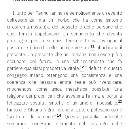
Il lutto per Permunian non è semplicemente un evento
dell’esistenza, ma un morbo che ha come sintomo
un’estrema nostalgia del passato e delle persone che
quel tempo popolavano. Un sentimento che diventa
patologico per la sua insistenza estrema: ovunque il
11
passato e i ricordi delle lacrime versate
obnubilano il
presente. Un presente che nei romanzi non riesce più a
occuparsi del futuro, in uno schiacciamento che fa
12
perdere qualsiasi prospettiva vitale.
I defunti in questo
congegno insano ottengono una consistenza e una
coerenza che nessuna entità reale può rivendicare,
imponendosi come unica metafisica possibile. Una
religione dei propri cari che avvelena l’anima e porta a
13
feticizzare sostituti sintetici di un amore impossibile,
tanto che Silvano Nigro indicherà l’autore polesano come
14
“scrittore di bambole”.
Questa parafilia potrebbe
sembrare l’ennesimo elemento nel catalogo delle