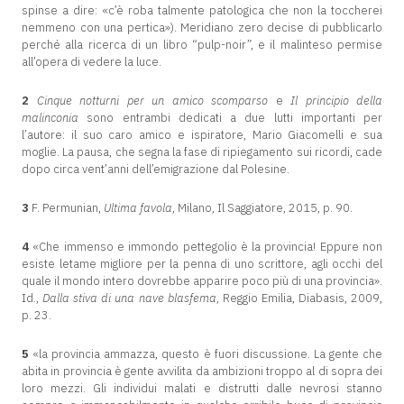
spinse a dire: «c’è roba talmente patologica che non la toccherei
nemmeno con una pertica»). Meridiano zero decise di pubblicarlo
perché alla ricerca di un libro “pulp-noir”, e il malinteso permise
all’opera di vedere la luce.
2
Cinque notturni per un amico scomparso
e
Il principio della
malinconia
sono entrambi dedicati a due lutti importanti per
l’autore: il suo caro amico e ispiratore, Mario Giacomelli e sua
moglie. La pausa, che segna la fase di ripiegamento sui ricordi, cade
dopo circa vent’anni dell’emigrazione dal Polesine.
3
F. Permunian,
Ultima favola
, Milano, Il Saggiatore, 2015, p. 90.
4
«Che immenso e immondo pettegolio è la provincia! Eppure non
esiste letame migliore per la penna di uno scrittore, agli occhi del
quale il mondo intero dovrebbe apparire poco più di una provincia».
Id.,
Dalla stiva di una nave blasfema
, Reggio Emilia, Diabasis, 2009,
p. 23.
5
«la provincia ammazza, questo è fuori discussione. La gente che
abita in provincia è gente avvilita da ambizioni troppo al di sopra dei
loro mezzi. Gli individui malati e distrutti dalle nevrosi stanno