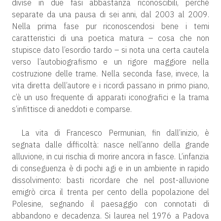
divise in due fasi abbastanza riconoscibili, perché
separate da una pausa di sei anni, dal 2003 al 2009.
Nella prima fase pur riconoscendosi bene i temi
caratteristici di una poetica matura – cosa che non
stupisce dato l’esordio tardo – si nota una certa cautela
verso l’autobiografismo e un rigore maggiore nella
costruzione delle trame. Nella seconda fase, invece, la
vita diretta dell’autore e i ricordi passano in primo piano,
c’è un uso frequente di apparati iconografici e la trama
s’infittisce di aneddoti e comparse.
La vita di Francesco Permunian, fin dall’inizio, è
segnata dalle difficoltà: nasce nell’anno della grande
alluvione, in cui rischia di morire ancora in fasce. L’infanzia
di conseguenza è di pochi agi e in un ambiente in rapido
dissolvimento: basti ricordare che nel post-alluvione
emigrò circa il trenta per cento della popolazione del
Polesine, segnando il paesaggio con connotati di
abbandono e decadenza. Si laurea nel 1976 a Padova