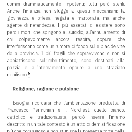
uomini drammaticamente impotenti; tutti però sterili.
Anche l’infanzia non sfugge a questi meccanismi: la
giovinezza è offesa, negata e martoriata, ma anche
agente di nefandezze. I più assetati di esistere sono
però i morti che spingono al suicidio, all’annullamento di
chi colpevolmente ancora respira, oppure che
interferiscono come un rumore di fondo sulle placide vite
della provincia. I più fragili che sopravvivono e non si
appiattiscono sull’imbruttimento, sono destinati alla
pazzia e all’internamento oppure a uno straziato
6
nichilismo.
Religione, ragione e pulsione
Bisogna ricordarsi che l’ambientazione prediletta di
Francesco Permunian è il Nord-est, quello bianco,
cattolico e tradizionalista; perciò inserire l’inferno
descritto in un tale contesto è un atto di demistificazione
più che coraggioso e non stupisce la presenza forte della