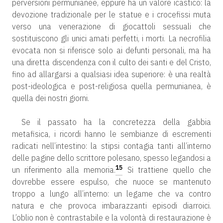
perversioni permunianee, eppure ha un valore icastico: la
devozione tradizionale per le statue e i crocefissi muta
verso una venerazione di giocattoli sessuali che
sostituiscono gli unici amati perfetti, i morti. La necrofilia
evocata non si riferisce solo ai defunti personali, ma ha
una diretta discendenza con il culto dei santi e del Cristo,
fino ad allargarsi a qualsiasi idea superiore: è una realtà
post-ideologica e post-religiosa quella permunianea, è
quella dei nostri giorni.
Se il passato ha la concretezza della gabbia
metafisica, i ricordi hanno le sembianze di escrementi
radicati nell’intestino: la stipsi contagia tanti all’interno
delle pagine dello scrittore polesano, spesso legandosi a
15
un riferimento alla memoria.
Si trattiene quello che
dovrebbe essere espulso, che nuoce se mantenuto
troppo a lungo all’interno: un legame che va contro
natura e che provoca imbarazzanti episodi diarroici.
L’oblio non è contrastabile e la volontà di restaurazione è