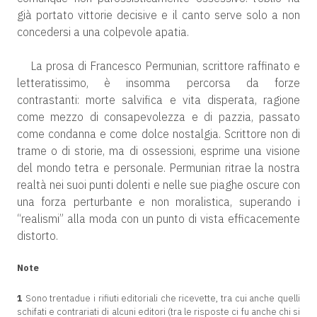
già portato vittorie decisive e il canto serve solo a non
concedersi a una colpevole apatia.
La prosa di Francesco Permunian, scrittore raffinato e
letteratissimo, è insomma percorsa da forze
contrastanti: morte salvifica e vita disperata, ragione
come mezzo di consapevolezza e di pazzia, passato
come condanna e come dolce nostalgia. Scrittore non di
trame o di storie, ma di ossessioni, esprime una visione
del mondo tetra e personale. Permunian ritrae la nostra
realtà nei suoi punti dolenti e nelle sue piaghe oscure con
una forza perturbante e non moralistica, superando i
“realismi” alla moda con un punto di vista efficacemente
distorto.
Note
1
Sono trentadue i rifiuti editoriali che ricevette, tra cui anche quelli
schifati e contrariati di alcuni editori (tra le risposte ci fu anche chi si