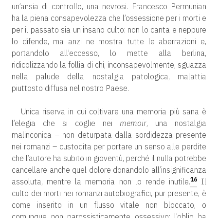
un’ansia di controllo, una nevrosi. Francesco Permunian
ha la piena consapevolezza che l’ossessione per i morti e
per il passato sia un insano culto: non lo canta e neppure
lo difende, ma anzi ne mostra tutte le aberrazioni e,
portandolo all’eccesso, lo mette alla berlina,
ridicolizzando la follia di chi, inconsapevolmente, sguazza
nella palude della nostalgia patologica, malattia
piuttosto diffusa nel nostro Paese.
Unica riserva in cui coltivare una memoria più sana è
l’elegia che si coglie nei
memoir
, una nostalgia
malinconica – non deturpata dalla sordidezza presente
nei romanzi – custodita per portare un senso alle perdite
che l’autore ha subito in gioventù, perché il nulla potrebbe
cancellare anche quel dolore donandolo all’insignificanza
16
assoluta, mentre la memoria non lo rende inutile.
Il
culto dei morti nei romanzi autobiografici, pur presente, è
come inserito in un flusso vitale non bloccato, o
comunque non parossisticamente ossessivo: l’oblio ha