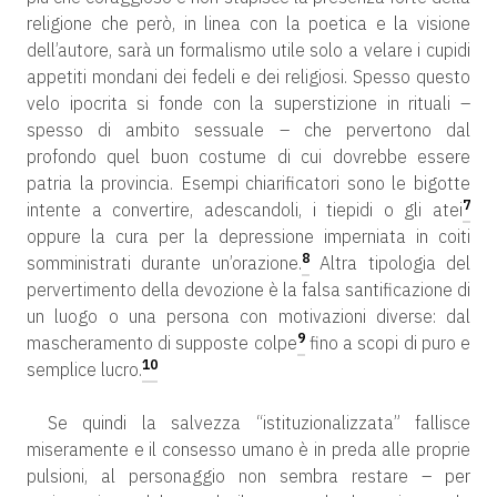
religione che però, in linea con la poetica e la visione
dell’autore, sarà un formalismo utile solo a velare i cupidi
appetiti mondani dei fedeli e dei religiosi. Spesso questo
velo ipocrita si fonde con la superstizione in rituali –
spesso di ambito sessuale – che pervertono dal
profondo quel buon costume di cui dovrebbe essere
patria la provincia. Esempi chiarificatori sono le bigotte
7
intente a convertire, adescandoli, i tiepidi o gli atei
oppure la cura per la depressione imperniata in coiti
8
somministrati durante un’orazione.
Altra tipologia del
pervertimento della devozione è la falsa santificazione di
un luogo o una persona con motivazioni diverse: dal
9
mascheramento di supposte colpe
fino a scopi di puro e
10
semplice lucro.
Se quindi la salvezza “istituzionalizzata” fallisce
miseramente e il consesso umano è in preda alle proprie
pulsioni, al personaggio non sembra restare – per