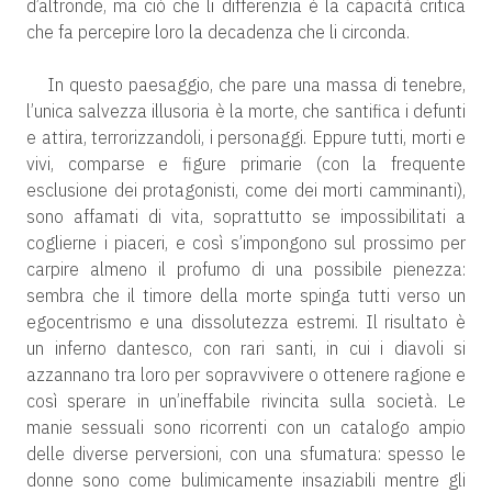
d’altronde, ma ciò che li differenzia è la capacità critica
che fa percepire loro la decadenza che li circonda.
In questo paesaggio, che pare una massa di tenebre,
l’unica salvezza illusoria è la morte, che santifica i defunti
e attira, terrorizzandoli, i personaggi. Eppure tutti, morti e
vivi, comparse e figure primarie (con la frequente
esclusione dei protagonisti, come dei morti camminanti),
sono affamati di vita, soprattutto se impossibilitati a
coglierne i piaceri, e così s’impongono sul prossimo per
carpire almeno il profumo di una possibile pienezza:
sembra che il timore della morte spinga tutti verso un
egocentrismo e una dissolutezza estremi. Il risultato è
un inferno dantesco, con rari santi, in cui i diavoli si
azzannano tra loro per sopravvivere o ottenere ragione e
così sperare in un’ineffabile rivincita sulla società. Le
manie sessuali sono ricorrenti con un catalogo ampio
delle diverse perversioni, con una sfumatura: spesso le
donne sono come bulimicamente insaziabili mentre gli