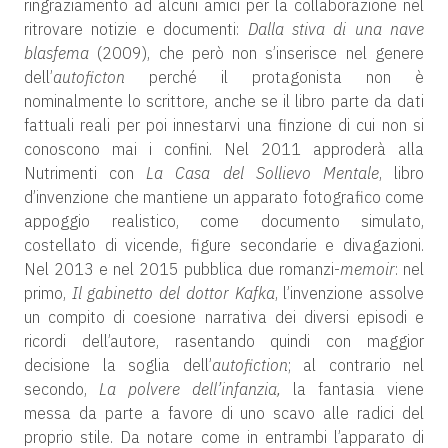
ringraziamento ad alcuni amici per la collaborazione nel
ritrovare notizie e documenti:
Dalla stiva di una nave
blasfema
(2009), che però non s’inserisce nel genere
dell’
autoficton
perché il protagonista non è
nominalmente lo scrittore, anche se il libro parte da dati
fattuali reali per poi innestarvi una finzione di cui non si
conoscono mai i confini. Nel 2011 approderà alla
Nutrimenti con
La Casa del Sollievo Mentale
, libro
d’invenzione che mantiene un apparato fotografico come
appoggio realistico, come documento simulato,
costellato di vicende, figure secondarie e divagazioni.
Nel 2013 e nel 2015 pubblica due romanzi-
memoir
: nel
primo,
Il gabinetto del dottor Kafka
, l’invenzione assolve
un compito di coesione narrativa dei diversi episodi e
ricordi dell’autore, rasentando quindi con maggior
decisione la soglia dell’
autofiction
; al contrario nel
secondo,
La polvere dell’infanzia,
la fantasia viene
messa da parte a favore di uno scavo alle radici del
proprio stile. Da notare come in entrambi l’apparato di