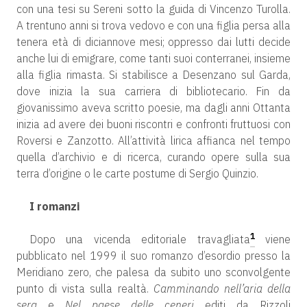
con una tesi su Sereni sotto la guida di Vincenzo Turolla.
A trentuno anni si trova vedovo e con una figlia persa alla
tenera età di diciannove mesi; oppresso dai lutti decide
anche lui di emigrare, come tanti suoi conterranei, insieme
alla figlia rimasta. Si stabilisce a Desenzano sul Garda,
dove inizia la sua carriera di bibliotecario. Fin da
giovanissimo aveva scritto poesie, ma dagli anni Ottanta
inizia ad avere dei buoni riscontri e confronti fruttuosi con
Roversi e Zanzotto. All’attività lirica affianca nel tempo
quella d’archivio e di ricerca, curando opere sulla sua
terra d’origine o le carte postume di Sergio Quinzio.
I romanzi
1
Dopo una vicenda editoriale travagliata
viene
pubblicato nel 1999 il suo romanzo d’esordio presso la
Meridiano zero, che palesa da subito uno sconvolgente
punto di vista sulla realtà.
Camminando nell’aria della
sera
e
Nel paese delle ceneri
editi da Rizzoli