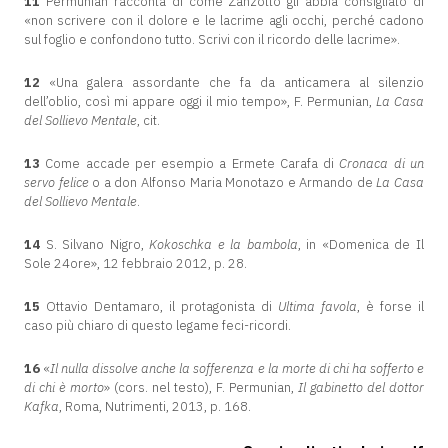
11
Permunian racconta di come Zanzotto gli abbia consigliato di
«non scrivere con il dolore e le lacrime agli occhi, perché cadono
sul foglio e confondono tutto. Scrivi con il ricordo delle lacrime».
12
«Una galera assordante che fa da anticamera al silenzio
dell’oblio, così mi appare oggi il mio tempo», F. Permunian,
La Casa
del Sollievo Mentale
, cit.
13
Come accade per esempio a Ermete Carafa di
Cronaca di un
servo felice
o a don Alfonso Maria Monotazo e Armando de
La Casa
del Sollievo Mentale
.
14
S. Silvano Nigro,
Kokoschka e la bambola
, in «Domenica de Il
Sole 24ore», 12 febbraio 2012, p. 28.
15
Ottavio Dentamaro, il protagonista di
Ultima favola
, è forse il
caso più chiaro di questo legame feci-ricordi.
16
«
Il nulla dissolve anche la sofferenza e la morte di chi ha sofferto e
di chi è morto
» (cors. nel testo), F. Permunian,
Il gabinetto del dottor
Kafka
, Roma, Nutrimenti, 2013, p. 168.