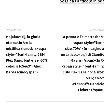
Scarica l’articolo in pdf
Precedente
Successivo
Majakovskij, la gloria
La penna e l’elmetto<br />
eterna<br/>e la
<span style="font-
mistificazione<br/><span
size:70%">In margine a
style="font-family: IBM
un articolo<br/>di Claudio
Plex Sans; font-size: 60%;
Magris</span><br/>
color: #fc5e63">Alex
<span style="font-family:
Bardascino</span>
IBM Plex Sans; font-size:
60%; color:
#fc5e63">Gabriele
Fichera</span>