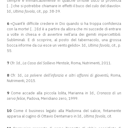
sempre e immancabilmente in qualche orribile buco di provincia
[…] che si potrebbe chiamare in effetti il buco del culo del diavolo».
Id.,
Ultima favola
, cit., pp. 38-39.
6
«Quant’è difficile credere in Dio quando si ha troppa confidenza
con la morte! […] Ed è a partire da allora che mi succede di entrare
a volte in chiesa e di avvertire nell’aria dei gemiti impercettibili.
Subliminali. E di scoprire, al posto del tabernacolo, una grossa
bocca informe da cui esce un vento gelido». Id.,
Ultima favola
, cit., p.
55.
7
Cfr. Id.,
La Casa del Sollievo Mentale
, Roma, Nutrimenti, 2011.
8
Cfr. Id.,
La polvere dell’infanzia e altri affanni di gioventù
, Roma,
Nutrimenti, 2015.
9
Come accade alla piccola lolita, Marianna in Id.,
Cronaca di un
servo felice
, Padova, Meridiano zero, 1999.
10
Come il business legato alla Madonna del salice, fintamente
apparsa al cugino di Ottavio Dentamaro in Id.,
Ultima favola
, cit.