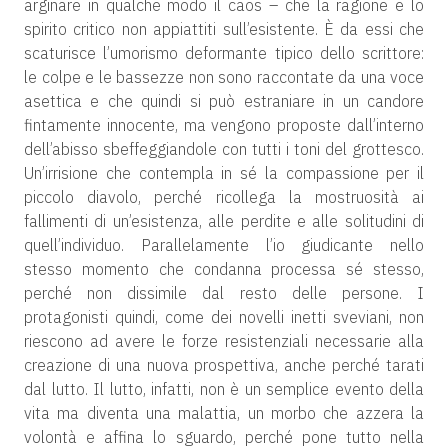
arginare in qualche modo il caos – che la ragione e lo
spirito critico non appiattiti sull’esistente. È da essi che
scaturisce l’umorismo deformante tipico dello scrittore:
le colpe e le bassezze non sono raccontate da una voce
asettica e che quindi si può estraniare in un candore
fintamente innocente, ma vengono proposte dall’interno
dell’abisso sbeffeggiandole con tutti i toni del grottesco.
Un’irrisione che contempla in sé la compassione per il
piccolo diavolo, perché ricollega la mostruosità ai
fallimenti di un’esistenza, alle perdite e alle solitudini di
quell’individuo. Parallelamente l’io giudicante nello
stesso momento che condanna processa sé stesso,
perché non dissimile dal resto delle persone. I
protagonisti quindi, come dei novelli inetti sveviani, non
riescono ad avere le forze resistenziali necessarie alla
creazione di una nuova prospettiva, anche perché tarati
dal lutto. Il lutto, infatti, non è un semplice evento della
vita ma diventa una malattia, un morbo che azzera la
volontà e affina lo sguardo, perché pone tutto nella