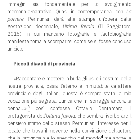
immagini sia fondamentale per lo svolgimento
memoriale-narrativo. Quasi in contemporanea con
La
polvere
, Permunian darà alle stampe un’opera dalla
gestazione decennale,
Ultima favola
(Il Saggiatore,
2015), in cui mancano fotografie e l’autobiografia
manifesta torna a scomparire, come se si fosse concluso
un ciclo.
Piccoli diavoli di provincia
«Raccontare e mettere in burla gli usi e i costumi della
nostra provincia, ossia l’eterno e immutabile carattere
provinciale degli italiani, questa è sempre stata la mia
vocazione più segreta. L’unica che mi sorregge ancora la
3
penna…»,
così confessa Ottavio Dentamaro, il
protagonista dell’
Ultima favola
, che sembra riverberare il
pensiero intimo dello stesso Permunian. Interesse per il
locale che trova il movente nella convinzione dell’autore
4
che la provincia sia lo specchio del mondo
ma anche la