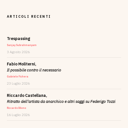
ARTICOLI RECENTI
Trespassing
Sanjay Subrahmanyam
3 Agosto 2026
Fabio Moliterni,
Il possibile contro il necessario
Gabriele Fichera
23 Luglio 2026
Riccardo Castellana,
Ritratto dell’artista da anarchico e altri saggi su Federigo Tozzi
Riccardo Dileno
16 Luglio 2026