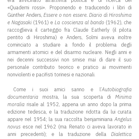
era avvicinato all’attività politica e di ricerca dei
«Quaderni rossi». Proponendo e traducendo i libri di
Günther Anders,
Essere o non essere. Diario di Hiroshima
e Nagasaki
(1961) e
La coscienza al bando
(1962), che
raccoglieva il carteggio fra Claude Eatherly (il pilota
pentito di Hiroshima) e Anders, Solmi aveva inoltre
cominciato a studiare a fondo il problema degli
armamenti atomici e del disarmo nucleare. Negli anni e
nei decenni successivi non smise mai di dare il suo
personale contributo teorico e pratico ai movimenti
nonviolenti e pacifisti torinesi e nazionali.
Come i suoi amici sanno e l’
Autobiografia
documentaria
mostra, la sua scoperta di
Minima
moralia
risale al 1952, appena un anno dopo la prima
edizione tedesca, e la traduzione ridotta da lui curata
appare nel 1954; la sua raccolta benjaminiana
Angelus
novus
esce nel 1962 (ma Renato ci aveva lavorato in
anni precedenti); e la traduzione della
Dialettica