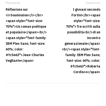
Precedente
Successivo
Réflexions sur
I giovani secondo
<i>Soumission</i></br>
Fortini</br><span
<span style="font-size:
style="font-size:
70%">Un roman poétique
70%">Tre scritti sulla
et populaire</span><br/>
possibilità<br/>di un
<span style="font-family:
incontro
IBM Plex Sans; font-size:
generazionale</span>
60%; color:
<br/><span style="font-
#fc5e63">Jean-Charles
family: IBM Plex Sans;
Vegliante</span>
font-size: 60%; color:
#fc5e63">Roberta
Cordisco</span>