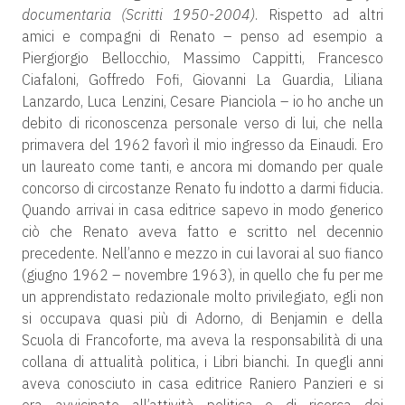
documentaria (Scritti 1950-2004)
. Rispetto ad altri
amici e compagni di Renato – penso ad esempio a
Piergiorgio Bellocchio, Massimo Cappitti, Francesco
Ciafaloni, Goffredo Fofi, Giovanni La Guardia, Liliana
Lanzardo, Luca Lenzini, Cesare Pianciola – io ho anche un
debito di riconoscenza personale verso di lui, che nella
primavera del 1962 favorì il mio ingresso da Einaudi. Ero
un laureato come tanti, e ancora mi domando per quale
concorso di circostanze Renato fu indotto a darmi fiducia.
Quando arrivai in casa editrice sapevo in modo generico
ciò che Renato aveva fatto e scritto nel decennio
precedente. Nell’anno e mezzo in cui lavorai al suo fianco
(giugno 1962 – novembre 1963), in quello che fu per me
un apprendistato redazionale molto privilegiato, egli non
si occupava quasi più di Adorno, di Benjamin e della
Scuola di Francoforte, ma aveva la responsabilità di una
collana di attualità politica, i Libri bianchi. In quegli anni
aveva conosciuto in casa editrice Raniero Panzieri e si