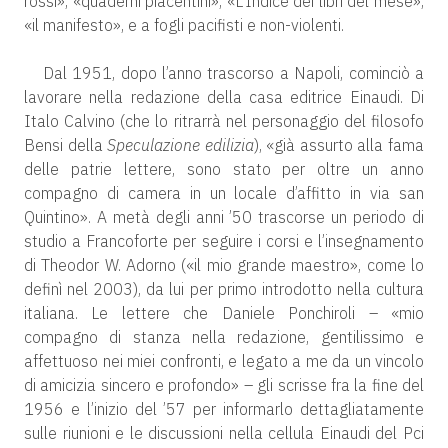
rossi», «quaderni piacentini», «L’Indice dei libri del mese»,
«il manifesto», e a fogli pacifisti e non-violenti.
Dal 1951, dopo l’anno trascorso a Napoli, cominciò a
lavorare nella redazione della casa editrice Einaudi. Di
Italo Calvino (che lo ritrarrà nel personaggio del filosofo
Bensi della
Speculazione edilizia
), «già assurto alla fama
delle patrie lettere, sono stato per oltre un anno
compagno di camera in un locale d’affitto in via san
Quintino». A metà degli anni ’50 trascorse un periodo di
studio a Francoforte per seguire i corsi e l’insegnamento
di Theodor W. Adorno («il mio grande maestro», come lo
definì nel 2003), da lui per primo introdotto nella cultura
italiana. Le lettere che Daniele Ponchiroli – «mio
compagno di stanza nella redazione, gentilissimo e
affettuoso nei miei confronti, e legato a me da un vincolo
di amicizia sincero e profondo» – gli scrisse fra la fine del
1956 e l’inizio del ’57 per informarlo dettagliatamente
sulle riunioni e le discussioni nella cellula Einaudi del Pci