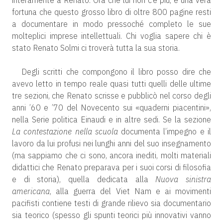
interamente a Renato. Ora che lui non c’è più, è una vera
fortuna che questo grosso libro di oltre 800 pagine resti
a documentare in modo pressoché completo le sue
molteplici imprese intellettuali. Chi voglia sapere chi è
stato Renato Solmi ci troverà tutta la sua storia.
Degli scritti che compongono il libro posso dire che
avevo letto in tempo reale quasi tutti quelli delle ultime
tre sezioni, che Renato scrisse e pubblicò nel corso degli
anni ’60 e ’70 del Novecento sui «quaderni piacentini»,
nella Serie politica Einaudi e in altre sedi. Se la sezione
La contestazione nella scuola
documenta l’impegno e il
lavoro da lui profusi nei lunghi anni del suo insegnamento
(ma sappiamo che ci sono, ancora inediti, molti materiali
didattici che Renato preparava per i suoi corsi di filosofia
e di storia), quella dedicata alla
Nuova sinistra
americana
, alla guerra del Viet Nam e ai movimenti
pacifisti contiene testi di grande rilievo sia documentario
sia teorico (spesso gli spunti teorici più innovativi vanno