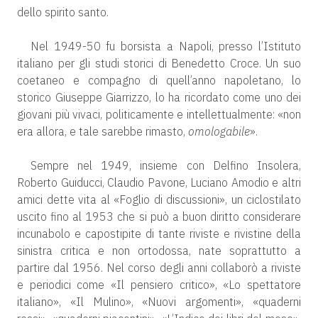
dello spirito santo.
Nel 1949-50 fu borsista a Napoli, presso l’Istituto
italiano per gli studi storici di Benedetto Croce. Un suo
coetaneo e compagno di quell’anno napoletano, lo
storico Giuseppe Giarrizzo, lo ha ricordato come uno dei
giovani più vivaci, politicamente e intellettualmente: «non
era allora, e tale sarebbe rimasto,
omologabile
».
Sempre nel 1949, insieme con Delfino Insolera,
Roberto Guiducci, Claudio Pavone, Luciano Amodio e altri
amici dette vita al «Foglio di discussioni», un ciclostilato
uscito fino al 1953 che si può a buon diritto considerare
incunabolo e capostipite di tante riviste e rivistine della
sinistra critica e non ortodossa, nate soprattutto a
partire dal 1956. Nel corso degli anni collaborò a riviste
e periodici come «Il pensiero critico», «Lo spettatore
italiano», «Il Mulino», «Nuovi argomenti», «quaderni