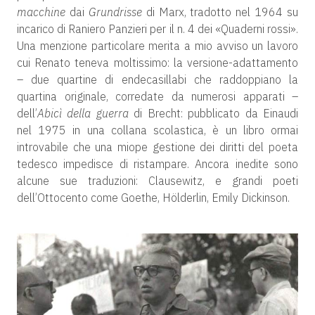
macchine
dai
Grundrisse
di Marx, tradotto nel 1964 su
incarico di Raniero Panzieri per il n. 4 dei «Quaderni rossi».
Una menzione particolare merita a mio avviso un lavoro
cui Renato teneva moltissimo: la versione-adattamento
– due quartine di endecasillabi che raddoppiano la
quartina originale, corredate da numerosi apparati –
dell’
Abicì della guerra
di Brecht: pubblicato da Einaudi
nel 1975 in una collana scolastica, è un libro ormai
introvabile che una miope gestione dei diritti del poeta
tedesco impedisce di ristampare. Ancora inedite sono
alcune sue traduzioni: Clausewitz, e grandi poeti
dell’Ottocento come Goethe, Hölderlin, Emily Dickinson.