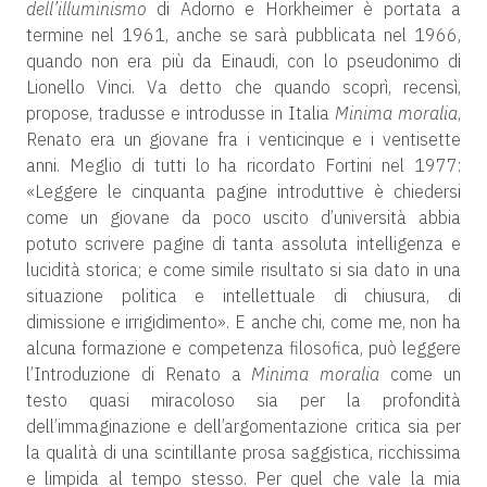
dell’illuminismo
di Adorno e Horkheimer è portata a
termine nel 1961, anche se sarà pubblicata nel 1966,
quando non era più da Einaudi, con lo pseudonimo di
Lionello Vinci. Va detto che quando scoprì, recensì,
propose, tradusse e introdusse in Italia
Minima moralia
,
Renato era un giovane fra i venticinque e i ventisette
anni. Meglio di tutti lo ha ricordato Fortini nel 1977:
«Leggere le cinquanta pagine introduttive è chiedersi
come un giovane da poco uscito d’università abbia
potuto scrivere pagine di tanta assoluta intelligenza e
lucidità storica; e come simile risultato si sia dato in una
situazione politica e intellettuale di chiusura, di
dimissione e irrigidimento». E anche chi, come me, non ha
alcuna formazione e competenza filosofica, può leggere
l’Introduzione di Renato a
Minima moralia
come un
testo quasi miracoloso sia per la profondità
dell’immaginazione e dell’argomentazione critica sia per
la qualità di una scintillante prosa saggistica, ricchissima
e limpida al tempo stesso. Per quel che vale la mia