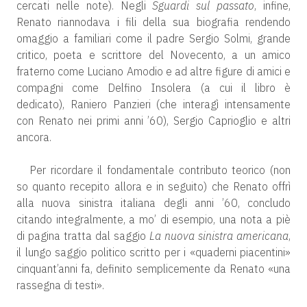
cercati nelle note). Negli
Sguardi sul passato
, infine,
Renato riannodava i fili della sua biografia rendendo
omaggio a familiari come il padre Sergio Solmi, grande
critico, poeta e scrittore del Novecento, a un amico
fraterno come Luciano Amodio e ad altre figure di amici e
compagni come Delfino Insolera (a cui il libro è
dedicato), Raniero Panzieri (che interagì intensamente
con Renato nei primi anni ’60), Sergio Caprioglio e altri
ancora.
Per ricordare il fondamentale contributo teorico (non
so quanto recepito allora e in seguito) che Renato offrì
alla nuova sinistra italiana degli anni ’60, concludo
citando integralmente, a mo’ di esempio, una nota a piè
di pagina tratta dal saggio
La nuova sinistra americana
,
il lungo saggio politico scritto per i «quaderni piacentini»
cinquant’anni fa, definito semplicemente da Renato «una
rassegna di testi».