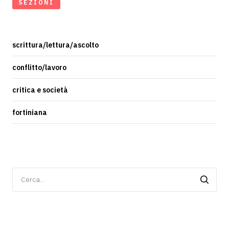
SEZIONI
scrittura/lettura/ascolto
conflitto/lavoro
critica e società
fortiniana
Ricerca
per: