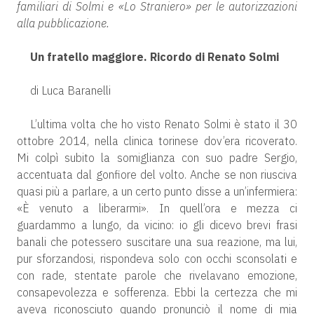
familiari di Solmi e «Lo Straniero» per le autorizzazioni
alla pubblicazione.
Un fratello maggiore. Ricordo di Renato Solmi
di Luca Baranelli
L’ultima volta che ho visto Renato Solmi è stato il 30
ottobre 2014, nella clinica torinese dov’era ricoverato.
Mi colpì subito la somiglianza con suo padre Sergio,
accentuata dal gonfiore del volto. Anche se non riusciva
quasi più a parlare, a un certo punto disse a un’infermiera:
«È venuto a liberarmi». In quell’ora e mezza ci
guardammo a lungo, da vicino: io gli dicevo brevi frasi
banali che potessero suscitare una sua reazione, ma lui,
pur sforzandosi, rispondeva solo con occhi sconsolati e
con rade, stentate parole che rivelavano emozione,
consapevolezza e sofferenza. Ebbi la certezza che mi
aveva riconosciuto quando pronunciò il nome di mia