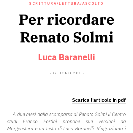
SCRITTURA/LETTURA/ASCOLTO
Per ricordare
Renato Solmi
Luca Baranelli
23
5 GIUGNO 2015
GIUGNO
2020
Scarica l’articolo in pdf
A due mesi dalla scomparsa di Renato Solmi il Centro
studi Franco Fortini propone sue versioni da
Morgenstern e un testo di Luca Baranelli. Ringraziamo i