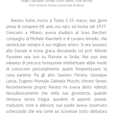
Sergio Caprioglio, Renato Solmi (dietro, sulla destra)
Foto Archivio Fortini, Università di Siena
Renato Solmi, morto a Torino il 25 marzo, due giorni
prima di compiere 88 anni, era nato ad Aosta nel 1927.
Cresciuto a Milano, aveva studiato al liceo Berchet,
compagno di Michele Ranchetti e di Luciano Amodio, che
resterà per sempre il suo migliore amico. Si era laureato
alla Statale in storia greca discutendo col prof. Alfredo
Passerini una tesi su Platone in Sicilia. Nei suoi anni
milanesi di precoce formazione intellettuale ebbe modo
di conoscere personalmente quanti frequentavano la
casa paterna: fra gli altri, Giansiro Ferrata, Giuseppe
Lanza, Eugenio Montale, Gabriele Mucchi, Vittorio Sereni.
Recentemente proprio Renato mi aveva detto ridendo
fanciullescamente che nella sua giovinezza, quando
riempiva senza tregua quaderni di appunti, poesie,
traduzioni, note e abbozzi, suo padre aveva osservato
scherzando che era come se scrivesse sotto dettatura