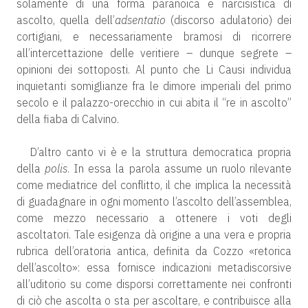
solamente di una forma paranoica e narcisistica di
ascolto, quella dell’
adsentatio
(discorso adulatorio) dei
cortigiani, e necessariamente bramosi di ricorrere
all’intercettazione delle veritiere – dunque segrete –
opinioni dei sottoposti. Al punto che Li Causi individua
inquietanti somiglianze fra le dimore imperiali del primo
secolo e il palazzo-orecchio in cui abita il “re in ascolto”
della fiaba di Calvino.
D’altro canto vi è e la struttura democratica propria
della
polis
. In essa la parola assume un ruolo rilevante
come mediatrice del conflitto, il che implica la necessità
di guadagnare in ogni momento l’ascolto dell’assemblea,
come mezzo necessario a ottenere i voti degli
ascoltatori. Tale esigenza dà origine a una vera e propria
rubrica dell’oratoria antica, definita da Cozzo «retorica
dell’ascolto»: essa fornisce indicazioni metadiscorsive
all’uditorio su come disporsi correttamente nei confronti
di ciò che ascolta o sta per ascoltare, e contribuisce alla