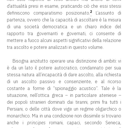
d’attualità presi in esame, praticando ciò che essi stessi
2
definiscono comparatismo posizionato.
L’assunto di
partenza, ovvero che la capacità di ascoltare è la misura
di una società democratica e un chiaro indice del
rapporto tra governanti e governati, ci consente di
mettere a fuoco alcuni aspetti significativi della relazione
tra ascolto e potere analizzati in questo volume.
Bisogna anzitutto operare una distinzione di ambiti: vi
è da un lato il potere autocratico, condannato per sua
stessa natura all’incapacità di dare ascolto, alla richiesta
di un ascolto passivo e consenziente, e al ricorso
costante a forme di “spionaggio acustico”. Tale è la
situazione, nell’ottica greca – in particolare ateniese –
dei popoli stranieri dominati dai tiranni, primi fra tutti i
Persiani, o delle città dove vige un regime oligarchico o
monarchico. Ma in una condizione non dissimile si trovano
anche i
principes
romani, capaci, secondo Seneca,