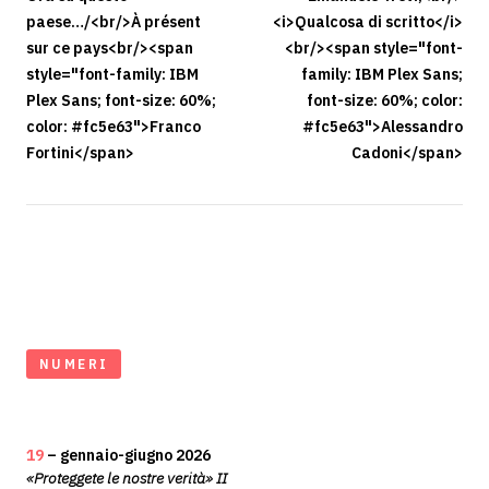
paese…/<br/>À présent
<i>Qualcosa di scritto</i>
sur ce pays<br/><span
<br/><span style="font-
style="font-family: IBM
family: IBM Plex Sans;
Plex Sans; font-size: 60%;
font-size: 60%; color:
color: #fc5e63">Franco
#fc5e63">Alessandro
Fortini</span>
Cadoni</span>
NUMERI
19
– gennaio-giugno 2026
«Proteggete le nostre verità» II