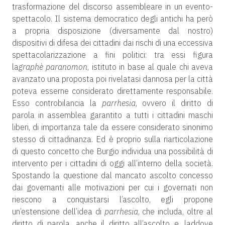
trasformazione del discorso assembleare in un evento-
spettacolo. Il sistema democratico degli antichi ha però
a propria disposizione (diversamente dal nostro)
dispositivi di difesa dei cittadini dai rischi di una eccessiva
spettacolarizzazione a fini politici: tra essi figura
la
graphè paranomon
, istituto in base al quale chi aveva
avanzato una proposta poi rivelatasi dannosa per la città
poteva esserne considerato direttamente responsabile.
Esso controbilancia la
parrhesia
, ovvero il diritto di
parola in assemblea garantito a tutti i cittadini maschi
liberi, di importanza tale da essere considerato sinonimo
stesso di cittadinanza. Ed è proprio sulla riarticolazione
di questo concetto che Burgio individua una possibilità di
intervento per i cittadini di oggi all’interno della società.
Spostando la questione dal mancato ascolto concesso
dai governanti alle motivazioni per cui i governati non
riescono a conquistarsi l’ascolto, egli propone
un’estensione dell’idea di
parrhesia
, che includa, oltre al
diritto di parola, anche il diritto all’ascolto e, laddove