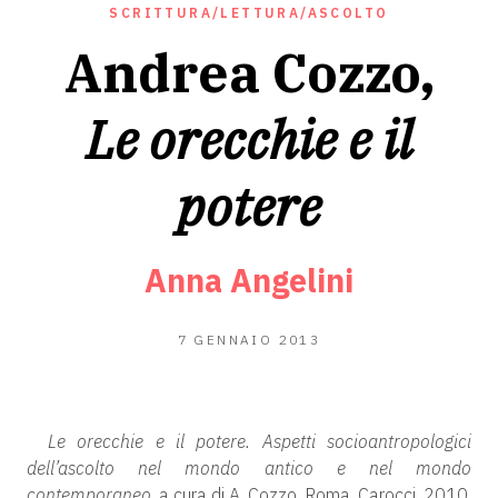
SCRITTURA/LETTURA/ASCOLTO
Andrea Cozzo,
Le orecchie e il
potere
Anna Angelini
23
7 GENNAIO 2013
GIUGNO
2020
Le orecchie e il potere. Aspetti socioantropologici
dell’ascolto nel mondo antico e nel mondo
contemporaneo
, a cura di A. Cozzo, Roma, Carocci, 2010,