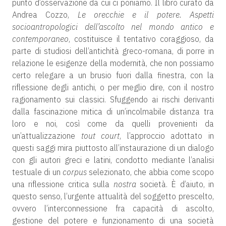
punto d’osservazione da cui ci poniamo. Il libro curato da
Andrea Cozzo,
Le orecchie e il potere. Aspetti
socioantropologici dell’ascolto nel mondo antico e
contemporaneo
, costituisce il tentativo coraggioso, da
parte di studiosi dell’antichità greco-romana, di porre in
relazione le esigenze della modernità, che non possiamo
certo relegare a un brusio fuori dalla finestra, con la
riflessione degli antichi, o per meglio dire, con il nostro
ragionamento sui classici. Sfuggendo ai rischi derivanti
dalla fascinazione mitica di un’incolmabile distanza tra
loro e noi, così come da quelli provenienti da
un’attualizzazione
tout court
, l’approccio adottato in
questi saggi mira piuttosto all’instaurazione di un dialogo
con gli autori greci e latini, condotto mediante l’analisi
testuale di un
corpus
selezionato, che abbia come scopo
una riflessione critica sulla
nostra
società. È d’aiuto, in
questo senso, l’urgente attualità del soggetto prescelto,
ovvero l’interconnessione fra capacità di ascolto,
gestione del potere e funzionamento di una società