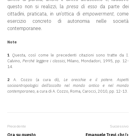
questo non si realizzi, la
presa di esso
da parte dei
cittadini, praticata, in un’ottica di
empowerment
, come
esercizio concreto di autonomia nelle società
contemporanee.
Note
1
Questa, così come le precedenti citazioni sono tratte da I.
Calvino,
Perché leggere i classici
, Milano, Mondadori, 1995, pp. 12-
14.
2
A. Cozzo (a cura di),
Le orecchie e il potere. Aspetti
socioantropologici dell’ascolto nel mondo antico e nel mondo
contemporaneo
, a cura di A. Cozzo, Roma, Carocci, 2010, pp. 12-13.
Precedente
Successivo
Ora su questo
Emanuele Trevi,<br/>