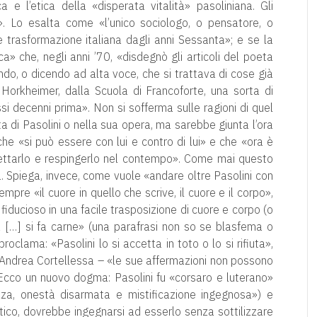
ca e l’etica della «disperata vitalità» pasoliniana. Gli
à». Lo esalta come «l’unico sociologo, o pensatore, o
e trasformazione italiana dagli anni Sessanta»; e se la
ica» che, negli anni ’70, «disdegnò gli articoli del poeta
ndo, o dicendo ad alta voce, che si trattava di cose già
Horkheimer, dalla Scuola di Francoforte, una sorta di
si decenni prima». Non si sofferma sulle ragioni di quel
ta di Pasolini o nella sua opera, ma sarebbe giunta l’ora
che «si può essere con lui e contro di lui» e che «ora è
ettarlo e respingerlo nel contempo». Come mai questo
 Spiega, invece, come vuole «andare oltre Pasolini con
mpre «il cuore in quello che scrive, il cuore e il corpo»,
iducioso in una facile trasposizione di cuore e corpo (o
la […] si fa carne» (una parafrasi non so se blasfema o
proclama: «Pasolini lo si accetta in toto o lo si rifiuta»,
 Andrea Cortellessa – «le sue affermazioni non possono
Ecco un nuovo dogma: Pasolini fu «corsaro e luterano»
zza, onestà disarmata e mistificazione ingegnosa») e
critico, dovrebbe ingegnarsi ad esserlo senza sottilizzare