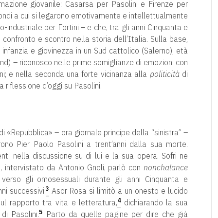
rmazione giovanile: Casarsa per Pasolini e Firenze per
 mondi a cui si legarono emotivamente e intellettualmente
-industriale per Fortini – e che, tra gli anni Cinquanta e
onfronto e scontro nella storia dell’Italia. Sulla base,
– infanzia e giovinezza in un Sud cattolico (Salerno), età
land) – riconosco nelle prime somiglianze di emozioni con
ni; e nella seconda una forte vicinanza alla
politicità
di
a riflessione d’oggi su Pasolini.
di «Repubblica» – ora giornale principe della “sinistra” –
no Pier Paolo Pasolini a trent’anni dalla sua morte.
enti nella discussione su di lui e la sua opera. Sofri ne
 intervistato da Antonio Gnoli, parlò con
nonchalance
verso gli omosessuali durante gli anni Cinquanta e
3
nni successivi.
Asor Rosa si limitò a un onesto e lucido
4
ul rapporto tra vita e letteratura,
dichiarando la sua
5
i Pasolini.
Parto da quelle pagine per dire che già