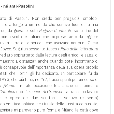
o- né anti-Pasolini
to di Pasolini. Non credo per pregiudizi omofobi.
uto a lungo a un mondo che sentivo fuori dalla mia
tardo, da giovane, solo
Ragazzi di vita
. Verso la fine del
l primo scrittore italiano che mi prese tanto da leggere
oi vari narratori americani che uscivano nei primi Oscar
 Joyce. Seguì un sessantottesco
rifiuto della letteratura
ediato soprattutto dalla lettura degli articoli e saggi di
«maestro a distanza» anche quando potei incontrarlo di
più consapevole dell’importanza della sua opera proprio
tati che Fortini gli ha dedicato. In particolare, fu da
1993, che più tardi, nel ’97, trassi spunti per un corso di
lini/Roma
. In tale occasione feci anche una prima e
Cattolica
e de
Le ceneri di Gramsci
. La traccia di lavoro
ie e opere dei due scrittori. Li sentivo (e sento)
roblematica politica e culturale della sinistra comunista,
goniste mi parevano pure Roma e Milano, le città dove