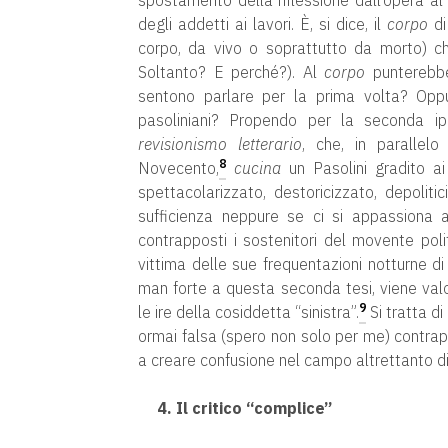
spostamento della riflessione dall’opera al
degli addetti ai lavori. È, si dice, il
corpo
di
corpo, da vivo o soprattutto da morto) che
Soltanto? E perché?). Al
corpo
punterebbe 
sentono parlare per la prima volta? Oppu
pasoliniani? Propendo per la seconda ipo
revisionismo letterario
, che, in parallelo
8
Novecento,
cucina
un Pasolini gradito ai
spettacolarizzato, destoricizzato, depolit
sufficienza neppure se ci si appassiona 
contrapposti i sostenitori del movente polit
vittima delle sue frequentazioni notturne di 
man forte a questa seconda tesi, viene valor
9
le ire della cosiddetta “sinistra”.
Si tratta di
ormai falsa (spero non solo per me) contrap
a creare confusione nel campo altrettanto dis
4. Il critico “complice”