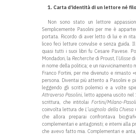
1. Carta d’identità di un lettore né fil
Non sono stato un lettore appassiona
Semplicemente Pasolini per me è apparten
portata. Ricordo di aver letto di lui e in ri
liceo feci letture convulse e senza guida. I
quasi tutti i suoi libri fu Cesare Pavese. P
Mondadori, la
Recherche
di Proust, l’
Ulisse
di
in nome della politica; e un riavvicinamento m
Franco Fortini, per me divenuto e rimasto 
persona. Diventai più attento a Pasolini e 
leggendo gli scritti polemici e a volte spie
Attraverso Pasolini
, letto appena uscito nel 
scrittura, che intitolai
Fortini/Milano-Paso
coinvolta lettura de
L’usignolo della Chiesa 
che allora preparai confrontava biograf
complementari e antagonisti; e interni alla p
che avevo fatto mia. Complementari e anta