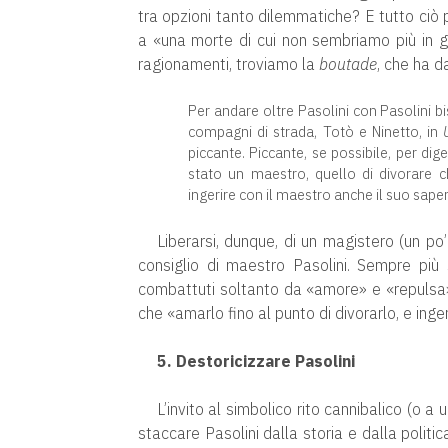
tra opzioni tanto dilemmatiche? E tutto ciò p
a «una morte di cui non sembriamo più in gr
ragionamenti, troviamo la
boutade
, che ha da
Per andare oltre Pasolini con Pasolini bi
compagni di strada, Totò e Ninetto, in
piccante. Piccante, se possibile, per dige
stato un maestro, quello di divorare ch
ingerire con il maestro anche il suo saper
Liberarsi, dunque, di un magistero (un po
consiglio di maestro Pasolini. Sempre più 
combattuti soltanto da «amore» e «repulsa» n
che «amarlo fino al punto di divorarlo, e ingeri
5. Destoricizzare Pasolini
L’invito al simbolico rito cannibalico (o a
staccare Pasolini dalla storia e dalla polit