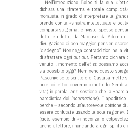
Nell’introduzione Belpoliti fa sua «l’otti
dichiara una «fraterna e totale complicit
moralista, in grado di interpretare la grand
prende con la «sinistra intellettuale e polit
comparsi su giornali e riviste, spesso pensa
dette e ridette, da Marcuse, da Adorno e 
divulgazione di ben maggiori pensieri espres
“disdegno”. Non nega contraddizioni nella vi
di sfrattare ogni
aut aut
. Pertanto dichiara 
venuto il momento dell’
et et
: possiamo acc
sia possibile oggi? Nemmeno questo spiega.
Pasolini»: se lo scrittore di Casarsa mette se
pure noi lettori dovremmo metterlo. Sembra f
vita) in parola. Anzi sostiene che la «paro
parodistica dell’
incarnazione
). E apodittico 
perché – secondo un’autorevole opinione di
essere confutate usando la sola ragione». 
(cioè, esempio di «innocenza e colpevole
anche il lettore, rinunciando a ogni spirito 