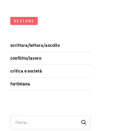
SEZIONI
scrittura/lettura/ascolto
conflitto/lavoro
critica e società
fortiniana
Ricerca
per: