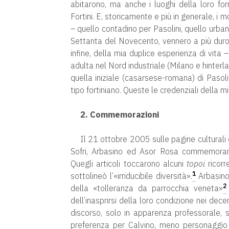
abitarono, ma anche i luoghi della loro fo
Fortini. E, storicamente e più in generale, i
– quello contadino per Pasolini, quello urbano
Settanta del Novecento, vennero a più duro c
infine, della mia duplice esperienza di vita 
adulta nel Nord industriale (Milano e hinter
quella iniziale (casarsese-romana) di Pasoli
tipo fortiniano. Queste le credenziali della mi
2. Commemorazioni
Il 21 ottobre 2005 sulle pagine culturali 
Sofri, Arbasino ed Asor Rosa commemoraro
Quegli articoli toccarono alcuni
topoi
ricorr
1
sottolineò l’«irriducibile diversità».
Arbasino,
2
della «tolleranza da parrocchia veneta»
dell’inasprirsi della loro condizione nei dece
discorso, solo in apparenza professorale, s
preferenza per Calvino, meno personaggio d