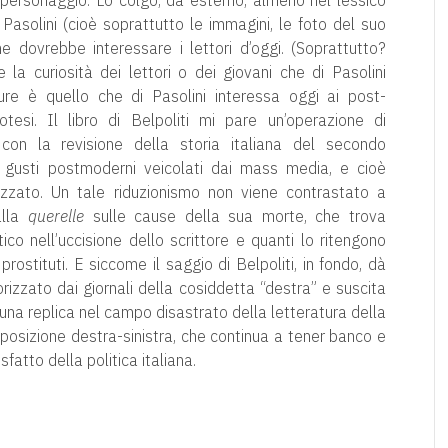
 personaggio. Lo colgo, da esterno, almeno nel lessico
 Pasolini (cioè soprattutto le immagini, le foto del suo
 dovrebbe interessare i lettori d’oggi. (Soprattutto?
la curiosità dei lettori o dei giovani che di Pasolini
re è quello che di Pasolini interessa oggi ai post-
tesi. Il libro di Belpoliti mi pare un’operazione di
 con la revisione della storia italiana del secondo
 gusti postmoderni veicolati dai mass media, e cioè
icizzato. Un tale riduzionismo non viene contrastato a
alla
querelle
sulle cause della sua morte, che trova
ico nell’uccisione dello scrittore e quanti lo ritengono
prostituti. E siccome il saggio di Belpoliti, in fondo, dà
izzato dai giornali della cosiddetta “destra” e suscita
 una replica nel campo disastrato della letteratura della
posizione destra-sinistra, che continua a tener banco e
fatto della politica italiana.