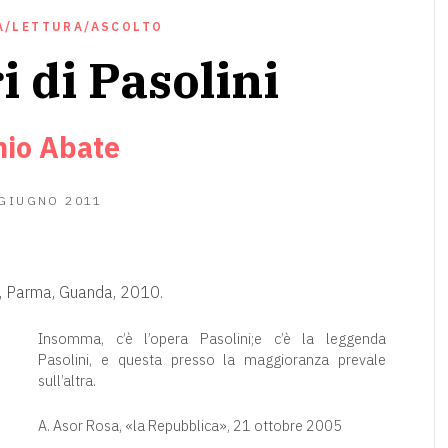
A/LETTURA/ASCOLTO
i di Pasolini
nio Abate
20
 GIUGNO 2011
GIUGNO
2020
, Parma, Guanda, 2010.
Insomma, c’è l’opera Pasolini;e c’è la leggenda
Pasolini, e questa presso la maggioranza prevale
sull’altra.
A. Asor Rosa, «la Repubblica», 21 ottobre 2005