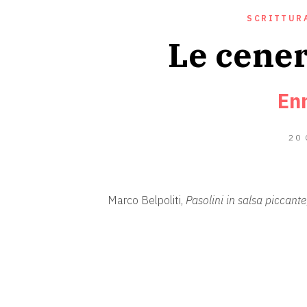
SCRITTUR
Le cener
En
20
Marco Belpoliti,
Pasolini in salsa piccante