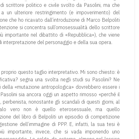
 di scrittore politico e civile svolto da Pasolini, ma che
 a un ulteriore restringimento (e impoverimento) del
ione che ho ricavato dall’introduzione di Marco Belpoliti
enzione si concentra sull’omosessualità dello scrittore
iù importante nel dibattito di «Repubblica»), che viene
di interpretazione del personaggio e della sua opera.
o proprio questo taglio interpretativo. Mi sono chiesto: è
ificativa? segna una svolta negli studi su Pasolini? Ne
ani della «mutazione antropologica» dovrebbero essere i
 Pasolini sia ancora oggi un aspetto rimosso «perché il
erbenista, nonostante gli scandali di questi giorni, al
ndalo vero non è quello eterosessuale, ma quello
ione del libro di Belpoliti un episodio di competizione
gestione dell’immagine di PPP. E, infatti, la sua tesi è
più importante, invece, che si vada imponendo uno