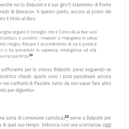
erché noi (o Belpoliti e il suo giro?) staremmo di fronte
ado di liberarci». A questo punto, ancora al posto dei
to il titolo al libro:
sogna seguire il consiglio che il Corvo dà ai due suoi
Uccellacci e uccellini
: i maestri si mangiano in salsa
rirli meglio. Attuare il procedimento di cui il poeta è
i ci ha preceduto in sapienza, intelligenza ed età:
10
e e la sua forza.
’ soffocante per lo stesso Belpoliti, pare) seguendo un
scettico chiedo quanti sono i post-pasoliniani ancora
ei confronti di Pasolini, tanto da non saper fare altro
rlo per digerirlo».
11
 una sorta di comunione cattolica)
serve a Belpoliti per
ica di quel suo tempo. Imbocca così una scorciatoia oggi