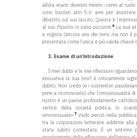
allora erano divenuti minimi i cenni al ruolo
sono bastati altri 5-6 anni per assistere
dibattito sul suo lascito. Questa è l’impress
6
al suo
Pasolini in salsa piccante
.
La sua att
e regista (ancora uno dei temi, ma non il p
presentata come l’unica e più valida chiave 
3. Esame di un’introduzione
I miei dubbi e le mie riflessioni riguardan
innovativa la sua tesi? è criticamente sign
dubito. Non credo (e i sostenitori pasolini
primi a riconoscerlo) che l’omosessualità di
nostro è un paese profondamente cattolico, p
vertice della società politica, lo sca
7
omosessuale».
Vedo perciò nella pubblicaz
tra le corporazioni letterarie addette alla 
stata subito contestata. È un sintomo 