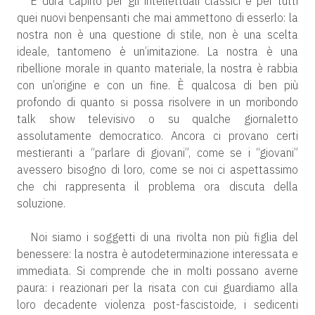
È dura capirlo per gli intellettuali classici e per tutti
quei nuovi benpensanti che mai ammettono di esserlo: la
nostra non è una questione di stile, non è una scelta
ideale, tantomeno è un’imitazione. La nostra è una
ribellione morale in quanto materiale, la nostra è rabbia
con un’origine e con un fine. È qualcosa di ben più
profondo di quanto si possa risolvere in un moribondo
talk show televisivo o su qualche giornaletto
assolutamente democratico. Ancora ci provano certi
mestieranti a “parlare di giovani”, come se i “giovani”
avessero bisogno di loro, come se noi ci aspettassimo
che chi rappresenta il problema ora discuta della
soluzione.
Noi siamo i soggetti di una rivolta non più figlia del
benessere: la nostra è autodeterminazione interessata e
immediata. Si comprende che in molti possano averne
paura: i reazionari per la risata con cui guardiamo alla
loro decadente violenza post-fascistoide, i sedicenti