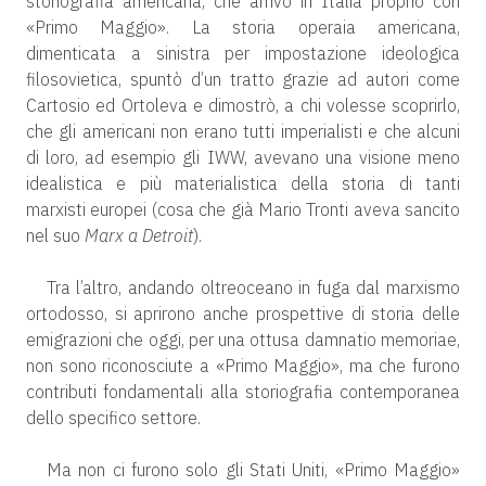
storiografia americana, che arrivò in Italia proprio con
«Primo Maggio». La storia operaia americana,
dimenticata a sinistra per impostazione ideologica
filosovietica, spuntò d’un tratto grazie ad autori come
Cartosio ed Ortoleva e dimostrò, a chi volesse scoprirlo,
che gli americani non erano tutti imperialisti e che alcuni
di loro, ad esempio gli IWW, avevano una visione meno
idealistica e più materialistica della storia di tanti
marxisti europei (cosa che già Mario Tronti aveva sancito
nel suo
Marx a Detroit
).
Tra l’altro, andando oltreoceano in fuga dal marxismo
ortodosso, si aprirono anche prospettive di storia delle
emigrazioni che oggi, per una ottusa damnatio memoriae,
non sono riconosciute a «Primo Maggio», ma che furono
contributi fondamentali alla storiografia contemporanea
dello specifico settore.
Ma non ci furono solo gli Stati Uniti, «Primo Maggio»