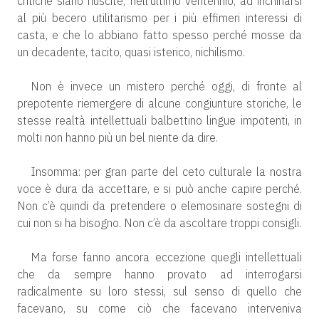
critiche siano riuscite, nell’ultimo ventennio, ad inchinarsi
al più becero utilitarismo per i più effimeri interessi di
casta, e che lo abbiano fatto spesso perché mosse da
un decadente, tacito, quasi isterico, nichilismo.
Non è invece un mistero perché oggi, di fronte al
prepotente riemergere di alcune congiunture storiche, le
stesse realtà intellettuali balbettino lingue impotenti, in
molti non hanno più un bel niente da dire.
Insomma: per gran parte del ceto culturale la nostra
voce è dura da accettare, e si può anche capire perché.
Non c’è quindi da pretendere o elemosinare sostegni di
cui non si ha bisogno. Non c’è da ascoltare troppi consigli.
Ma forse fanno ancora eccezione quegli intellettuali
che da sempre hanno provato ad interrogarsi
radicalmente su loro stessi, sul senso di quello che
facevano, su come ciò che facevano interveniva