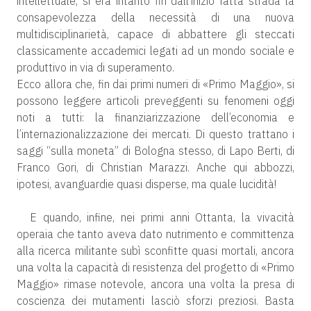
intellettuale, si era intanto fin dall’inizio fatta strada la
consapevolezza della necessità di una nuova
multidisciplinarietà, capace di abbattere gli steccati
classicamente accademici legati ad un mondo sociale e
produttivo in via di superamento.
Ecco allora che, fin dai primi numeri di «Primo Maggio», si
possono leggere articoli preveggenti su fenomeni oggi
noti a tutti: la finanziarizzazione dell’economia e
l’internazionalizzazione dei mercati. Di questo trattano i
saggi “sulla moneta” di Bologna stesso, di Lapo Berti, di
Franco Gori, di Christian Marazzi. Anche qui abbozzi,
ipotesi, avanguardie quasi disperse, ma quale lucidità!
E quando, infine, nei primi anni Ottanta, la vivacità
operaia che tanto aveva dato nutrimento e committenza
alla ricerca militante subì sconfitte quasi mortali, ancora
una volta la capacità di resistenza del progetto di «Primo
Maggio» rimase notevole, ancora una volta la presa di
coscienza dei mutamenti lasciò sforzi preziosi. Basta