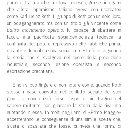
portò in Italia anche la storia tedesca, grazie ai legami
che allora l’operaismo italiano aveva con ricercatori
come Karl Heinz Roth. Il gruppo di Roth con un solo libro,
un po’sgangherato ma con un titolo già vincente come
L’altro movimento operaio
, fu capace di sbattere in
faccia alla pacificata socialdemocrazia tedesca la
continuità del potere repressivo nelle fabbriche prima,
durante e dopo il nazionalsocialismo. E lo fece seguendo
la storia che si svolgeva nel cuore della produzione
industriale, secondo lezione operaista e secondo
esortazione brechtiana.
E non si può fingere di non notare come, quando Roth
stesso rimase coinvolto nel conflitto sociale dei suoi
giorni, si concretizzò forse l’aspetto più tragico del
sapere militante: non guardare la storia dalla riva, ma
nuotando in essa. In molti negli anni di «Primo Maggio»
accetteranno le conseguenze di una simile scelta che,
giusta o sbagliata che fosse, ci rivela una forma di