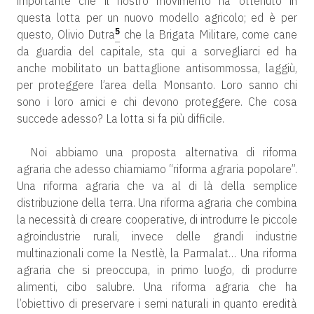
importante che il nostro movimento ha ottenuto in
questa lotta per un nuovo modello agricolo; ed è per
5
questo, Olivio Dutra
che la Brigata Militare, come cane
da guardia del capitale, sta qui a sorvegliarci ed ha
anche mobilitato un battaglione antisommossa, laggiù,
per proteggere l’area della Monsanto. Loro sanno chi
sono i loro amici e chi devono proteggere. Che cosa
succede adesso? La lotta si fa più difficile.
Noi abbiamo una proposta alternativa di riforma
agraria che adesso chiamiamo “riforma agraria popolare”.
Una riforma agraria che va al di là della semplice
distribuzione della terra. Una riforma agraria che combina
la necessità di creare cooperative, di introdurre le piccole
agroindustrie rurali, invece delle grandi industrie
multinazionali come la Nestlè, la Parmalat… Una riforma
agraria che si preoccupa, in primo luogo, di produrre
alimenti, cibo salubre. Una riforma agraria che ha
l’obiettivo di preservare i semi naturali in quanto eredità