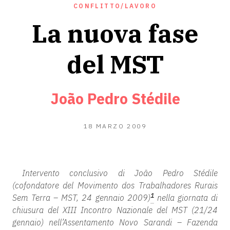
CONFLITTO/LAVORO
La nuova fase
del MST
João Pedro Stédile
14
18 MARZO 2009
GIUGNO
2020
Intervento conclusivo di João Pedro Stédile
(cofondatore del Movimento dos Trabalhadores Rurais
1
Sem Terra – MST, 24 gennaio 2009)
nella giornata di
chiusura del XIII Incontro Nazionale del MST (21/24
gennaio) nell’Assentamento
Novo Sarandi – Fazenda