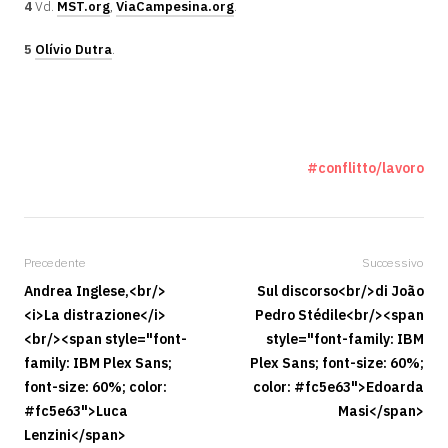
4
Vd.
MST.org
,
ViaCampesina.org
.
5
Olívio Dutra
.
conflitto/lavoro
Precedente
Successivo
Andrea Inglese,<br/>
Sul discorso<br/>di João
<i>La distrazione</i>
Pedro Stédile<br/><span
<br/><span style="font-
style="font-family: IBM
family: IBM Plex Sans;
Plex Sans; font-size: 60%;
font-size: 60%; color:
color: #fc5e63">Edoarda
#fc5e63">Luca
Masi</span>
Lenzini</span>