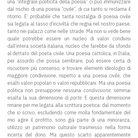
una “integrale politicità della poesia” ci può immunizzare
dal rischio di una poesia “civile”, di cui tanto si reclama il
ritorno. E’ probabile che tanta nostalgia di poesia civile
sia legata al tasso d’inciviltà che regna nel nostro paese,
tanto nei palazzi come nelle strade. Ma non si vede bene
quale potrebbe essere un nucleo di valori condivisi
dall’intera società italiana, nucleo che farebbe da sfondo
al dettato del poeta civile. Una poesia cattolica, in Italia,
per assurdo che possa sembrare, può essere certa di
riscuotere più consenso, e trovare elementi ideologici di
maggiore condivisione, rispetto a una poesia civile, che
esalti valori popolari o valori repubblicani. Ma una poesia
politica non presuppone nessuna
condivisione
, semmai
esalta la sua dimensione
di parte
. E questa dimensione
rimane per me legata alla scrittura poetica: dal momento
che io scrivo, escludendo come molla fondamentale del
mio agire il profitto, sono già parte di una minoranza,
utilizzo un patrimonio culturale trasmesso nella forma
incerta del dono. Ma questo scarto apparentemente