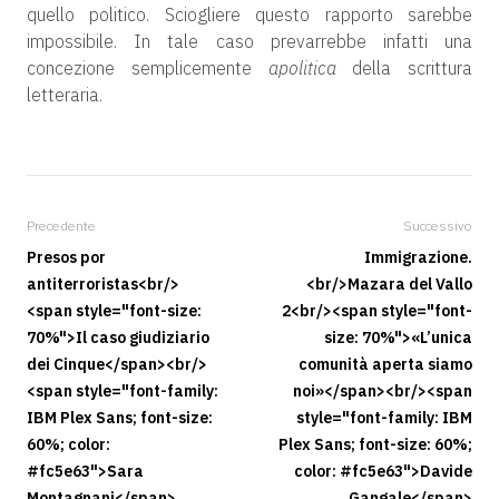
quello politico. Sciogliere questo rapporto sarebbe
impossibile. In tale caso prevarrebbe infatti una
concezione semplicemente
apolitica
della scrittura
letteraria.
Precedente
Successivo
Presos por
Immigrazione.
antiterroristas<br/>
<br/>Mazara del Vallo
<span style="font-size:
2<br/><span style="font-
70%">Il caso giudiziario
size: 70%">«L’unica
dei Cinque</span><br/>
comunità aperta siamo
<span style="font-family:
noi»</span><br/><span
IBM Plex Sans; font-size:
style="font-family: IBM
60%; color:
Plex Sans; font-size: 60%;
#fc5e63">Sara
color: #fc5e63">Davide
Montagnani</span>
Gangale</span>