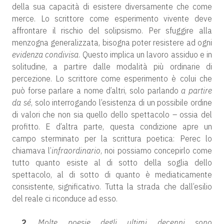
della sua capacità di esistere diversamente che come
merce. Lo scrittore come esperimento vivente deve
affrontare il rischio del solipsismo. Per sfuggire alla
menzogna generalizzata, bisogna poter resistere ad ogni
evidenza
condivisa
. Questo implica un lavoro assiduo e in
solitudine, a partire dalle modalità più ordinarie di
percezione. Lo scrittore come esperimento è colui che
può forse parlare a nome d’altri, solo parlando
a partire
da sé
, solo interrogando l’esistenza di un possibile ordine
di valori che non sia quello dello spettacolo – ossia del
profitto. E d’altra parte, questa condizione apre un
campo sterminato per la scrittura poetica: Perec lo
chiamava l’
infraordinario
, noi possiamo concepirlo come
tutto quanto esiste al di sotto della soglia dello
spettacolo, al di sotto di quanto è mediaticamente
consistente, significativo. Tutta la strada che dall’esilio
del reale ci riconduce ad esso.
2
.
Molte poesie degli ultimi decenni sono