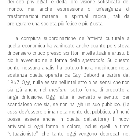
dei ceti privilegiati e della loro visione sofisticata del
mondo, ma anche espressione di un’esigenza di
trasformazioni materiali e spirituali radicali, tali da
prefigurare una società più felice e più giusta.
La compiuta subordinazione dell’attività culturale a
quella economica ha vanificato anche quanto persisteva
di pensiero critico presso scrittori, intellettuali e artisti. E
ciò è avvenuto nella forma dello
spettacolo
. Su questo
punto, nessuna analisi ha potuto finora modificare nella
sostanza quella operata da Guy Debord a partire dal
1967. Oggi nulla esiste nell’intelletto o nei sensi, che non
sia già anche nel
medium
, sotto forma di prodotto a
larga diffusione. Oggi nulla è pensato e sentito, per
scandaloso che sia, se non ha già un suo pubblico. (La
cosa
dev’essere prima nella mente del pubblico, affinché
possa essere anche in quella dell’autore.) I nuovi
arrivismi di ogni forma e colore, inclusi quelli a tinte
“situazioniste”, che tanto oggi vengono deprecati nel