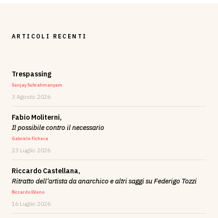
ARTICOLI RECENTI
Trespassing
Sanjay Subrahmanyam
3 Agosto 2026
Fabio Moliterni,
Il possibile contro il necessario
Gabriele Fichera
23 Luglio 2026
Riccardo Castellana,
Ritratto dell’artista da anarchico e altri saggi su Federigo Tozzi
Riccardo Dileno
16 Luglio 2026