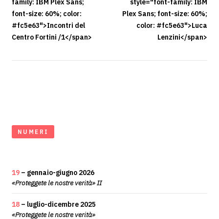
family: IBM Plex Sans;
style="font-family: IBM
font-size: 60%; color:
Plex Sans; font-size: 60%;
#fc5e63">Incontri del
color: #fc5e63">Luca
Centro Fortini /1</span>
Lenzini</span>
NUMERI
19
– gennaio-giugno 2026
«Proteggete le nostre verità» II
18
– luglio-dicembre 2025
«Proteggete le nostre verità»