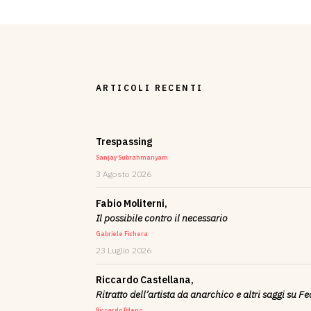
ARTICOLI RECENTI
Trespassing
Sanjay Subrahmanyam
3 Agosto 2026
Fabio Moliterni,
Il possibile contro il necessario
Gabriele Fichera
23 Luglio 2026
Riccardo Castellana,
Ritratto dell’artista da anarchico e altri saggi su F
Riccardo Dileno