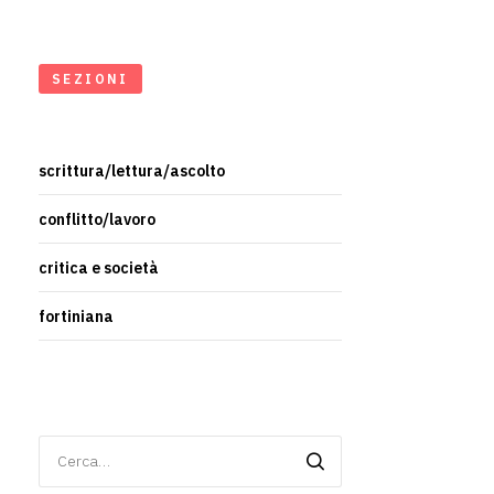
SEZIONI
scrittura/lettura/ascolto
conflitto/lavoro
critica e società
fortiniana
Ricerca
per: