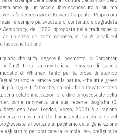
nte: la ristampa della collana «Cultura dell’anima» dello
 segnaliamo qui un piccolo libro sconosciuto ai più, ma
o:
Verso la democrazia
, di Edward Carpenter. Proprio ora
crazia” è sempre più svuotata di contenuto e degradata
s Democracy
, del 1883, riproposte nella traduzione di
i ad un clima del tutto opposto, in cui gli ideali del
he facevano tutt’uno.
quario che si fa leggere il “poemetto” di Carpenter,
ll’Inghilterra tardo-vittoriana. Pervaso di slancio
 modello di Whitman, tanto per la prosa di stampo
 l’egualitarismo e l’amore per la natura, «the little green
n più lingue. Il fatto che, da noi, abbia trovato scarso
 appena celate implicazioni di ordine omosessuale della
penter, come rammenta una sua recente biografia (S.
 Liberty and Love
, London, Verso, 2008) è a ragione
sperienze e movimenti che hanno avuto ampio corso nel
rogressiste e libertarie al pacifismo della generazione
 egli si ritirò per praticare la «simple life», prefigura le