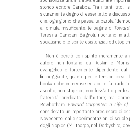
sponsorizza una iniziativa editoriale importa
storico editore Carabba. Tra i tanti titoli,
sicuramente degno di esser letto e discuss
che, ogni giorno che passa, la parola “demo
a formula mistificante, le pagine di
Toward
Teresina Campani Bagnoli, riportano infatt
socialismo e le spinte esistenziali ed utopic
Non è perciò con spirito meramente anti
autore non lontano da Ruskin e Morris ne
evangelico e fortemente dipendente dal
liricheggiante, quanto per le tensioni ideali,
book» ebbe numerose edizioni e fu tradotto i
ascolto, non stupisce, non foss’altro per le
fraternità predicata dall’autore; ma Car
Rowbotham,
Edward Carpenter: a Life of
considerato un importante precursore di e
Novecento: dalle sperimentazioni di scuole p
degli hippies (Millthorpe, nel Derbyshire, dove