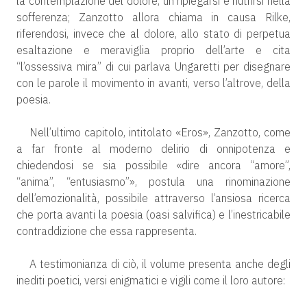
la contemplazione del dolore, un ripiegarsi e nutrirsi nella
sofferenza; Zanzotto allora chiama in causa Rilke,
riferendosi, invece che al dolore, allo stato di perpetua
esaltazione e meraviglia proprio dell’arte e cita
“l’ossessiva mira” di cui parlava Ungaretti per disegnare
con le parole il movimento in avanti, verso l’altrove, della
poesia.
Nell’ultimo capitolo, intitolato «Eros», Zanzotto, come
a far fronte al moderno delirio di onnipotenza e
chiedendosi se sia possibile «dire ancora “amore”,
“anima”, “entusiasmo”», postula una rinominazione
dell’emozionalità, possibile attraverso l’ansiosa ricerca
che porta avanti la poesia (oasi salvifica) e l’inestricabile
contraddizione che essa rappresenta.
A testimonianza di ciò, il volume presenta anche degli
inediti poetici, versi enigmatici e vigili come il loro autore: