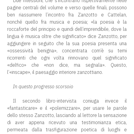
Due riflessioni, che s’incontrano rispettivamente nelle
pagine centrali del volume e verso quelle finali, possono
ben riassumere l’incontro fra Zanzotto e Cattelan,
nonché quello fra musica e poesia; «la poesia è la
roccaforte del principio e quindi dell’imprendibile, dove la
lingua è musica oltre che significato» dice Zanzotto, per
aggiungere in seguito che la sua poesia presenta una
«ossessività benigna», concentrata com’è su temi
ricorrenti che ogni volta rinnovano quel significato
«delfico» che «non dice, ma segnala». Questo,
l’«inscape», il paesaggio interiore zanzottiano.
In questo progresso scorsoio
Il secondo libro-intervista coniuga invece il
«fantasticare» e il «polemizzare», per usare le parole
dello stesso Zanzotto, lasciando al lettore la sensazione
di aver appena ricevuto una testimonianza etica,
permeata dalla trasfigurazione poetica di luoghi e