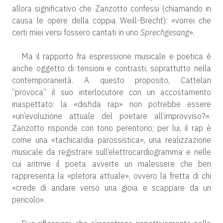
allora significativo che Zanzotto confessi (chiamando in
causa le opere della coppia Weill-Brecht): «vorrei che
certi miei versi fossero cantati in uno
Sprechgesang
».
Ma il rapporto fra espressione musicale e poetica è
anche oggetto di tensioni e contrasti, soprattutto nella
contemporaneità. A questo proposito, Cattelan
“provoca” il suo interlocutore con un accostamento
inaspettato: la «disfida rap» non potrebbe essere
«un’evoluzione attuale del poetare all’improvviso?».
Zanzotto risponde con tono perentorio; per lui, il rap è
come una «tachicardia parossistica», una realizzazione
musicale da registrare sull’elettrocardiogramma e nelle
cui aritmie il poeta avverte un malessere che ben
rappresenta la «pletora attuale», ovvero la fretta di chi
«crede di andare verso una gioia e scappare da un
pericolo».