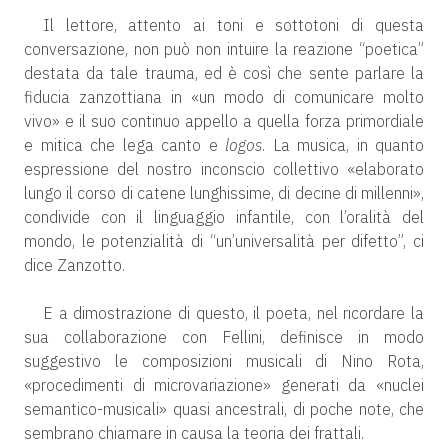
Il lettore, attento ai toni e sottotoni di questa
conversazione, non può non intuire la reazione “poetica”
destata da tale trauma, ed è così che sente parlare la
fiducia zanzottiana in «un modo di comunicare molto
vivo» e il suo continuo appello a quella forza primordiale
e mitica che lega canto e
logos
. La musica, in quanto
espressione del nostro inconscio collettivo «elaborato
lungo il corso di catene lunghissime, di decine di millenni»,
condivide con il linguaggio infantile, con l’oralità del
mondo, le potenzialità di “un’universalità per difetto”, ci
dice Zanzotto.
E a dimostrazione di questo, il poeta, nel ricordare la
sua collaborazione con Fellini, definisce in modo
suggestivo le composizioni musicali di Nino Rota,
«procedimenti di microvariazione» generati da «nuclei
semantico-musicali» quasi ancestrali, di poche note, che
sembrano chiamare in causa la teoria dei frattali.