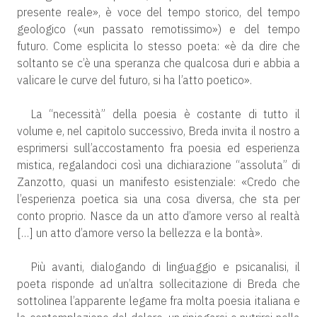
presente reale», è voce del tempo storico, del tempo
geologico («un passato remotissimo») e del tempo
futuro. Come esplicita lo stesso poeta: «è da dire che
soltanto se c’è una speranza che qualcosa duri e abbia a
valicare le curve del futuro, si ha l’atto poetico».
La “necessità” della poesia è costante di tutto il
volume e, nel capitolo successivo, Breda invita il nostro a
esprimersi sull’accostamento fra poesia ed esperienza
mistica, regalandoci così una dichiarazione “assoluta” di
Zanzotto, quasi un manifesto esistenziale: «Credo che
l’esperienza poetica sia una cosa diversa, che sta per
conto proprio. Nasce da un atto d’amore verso al realtà
[…] un atto d’amore verso la bellezza e la bontà».
Più avanti, dialogando di linguaggio e psicanalisi, il
poeta risponde ad un’altra sollecitazione di Breda che
sottolinea l’apparente legame fra molta poesia italiana e