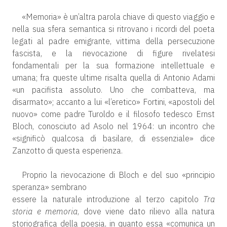
«Memoria» è un’altra parola chiave di questo viaggio e
nella sua sfera semantica si ritrovano i ricordi del poeta
legati al padre emigrante, vittima della persecuzione
fascista, e la rievocazione di figure rivelatesi
fondamentali per la sua formazione intellettuale e
umana; fra queste ultime risalta quella di Antonio Adami
«un pacifista assoluto. Uno che combatteva, ma
disarmato»; accanto a lui «l’eretico» Fortini, «apostoli del
nuovo» come padre Turoldo e il filosofo tedesco Ernst
Bloch, conosciuto ad Asolo nel 1964: un incontro che
«significò qualcosa di basilare, di essenziale» dice
Zanzotto di questa esperienza.
Proprio la rievocazione di Bloch e del suo «principio
speranza» sembrano
essere la naturale introduzione al terzo capitolo
Tra
storia e memoria
, dove viene dato rilievo alla natura
storiografica della poesia, in quanto essa «comunica un