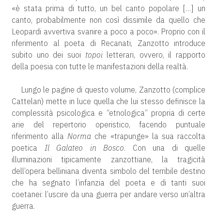
«è stata prima di tutto, un bel canto popolare […] un
canto, probabilmente non così dissimile da quello che
Leopardi avvertiva svanire a poco a poco». Proprio con il
riferimento al poeta di Recanati, Zanzotto introduce
subito uno dei suoi
topoi
letterari, ovvero, il rapporto
della poesia con tutte le manifestazioni della realtà.
Lungo le pagine di questo volume, Zanzotto (complice
Cattelan) mette in luce quella che lui stesso definisce la
complessità psicologica e “etnologica” propria di certe
arie del repertorio operistico, facendo puntuale
riferimento alla
Norma
che «trapunge» la sua raccolta
poetica
Il Galateo in Bosco
. Con una di quelle
illuminazioni tipicamente zanzottiane, la tragicità
dell’opera belliniana diventa simbolo del terribile destino
che ha segnato l’infanzia del poeta e di tanti suoi
coetanei: l’uscire da una guerra per andare verso un’altra
guerra.