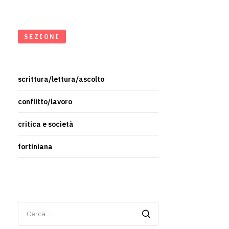
SEZIONI
scrittura/lettura/ascolto
conflitto/lavoro
critica e società
fortiniana
Ricerca
per: