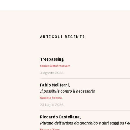
ARTICOLI RECENTI
Trespassing
Sanjay Subrahmanyam
3 Agosto 2026
Fabio Moliterni,
Il possibile contro il necessario
Gabriele Fichera
23 Luglio 2026
Riccardo Castellana,
Ritratto dell’artista da anarchico e altri saggi su F
Riccardo Dileno