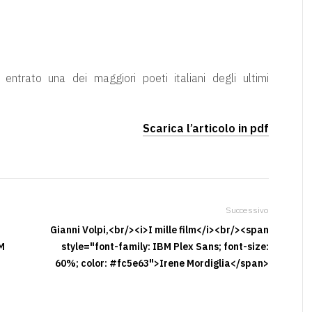
è entrato una dei maggiori poeti italiani degli ultimi
Scarica l’articolo in pdf
Successivo
Gianni Volpi,<br/><i>I mille film</i><br/><span
M
style="font-family: IBM Plex Sans; font-size:
60%; color: #fc5e63">Irene Mordiglia</span>