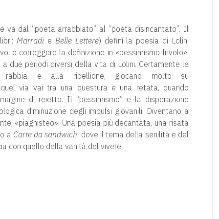
e va dal “poeta arrabbiato” al “poeta disincantato”. Il
ibri:
Marradi
e
Belle Lettere
) definì la poesia di Lolini
olle correggere la definizione in «pessimismo frivolo».
 a due periodi diversi della vita di Lolini. Certamente le
a rabbia e alla ribellione, giocano molto su
 quel via vai tra una questura e una retata, quando
magine di reietto. Il “pessimismo” e la disperazione
logica diminuzione degli impulsi giovanili. Diventano a
te, «piagnisteo». Una poesia più decantata, una risata
no a
Carte da sandwich
, dove il tema della senilità e del
ia con quello della vanità del vivere: