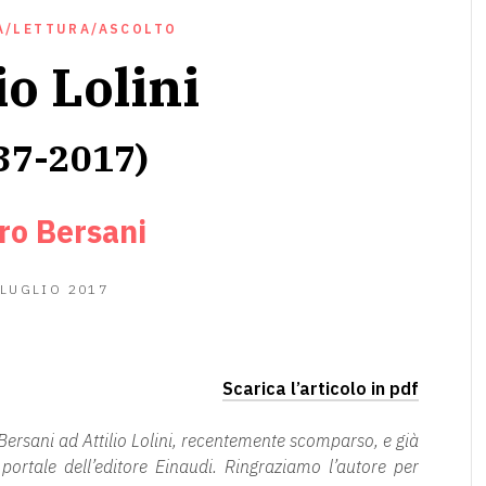
A/LETTURA/ASCOLTO
io Lolini
37-2017)
ro Bersani
24
 LUGLIO 2017
GIUGNO
2020
Scarica l’articolo in pdf
ersani ad Attilio Lolini, recentemente scomparso, e già
portale dell’editore Einaudi. Ringraziamo l’autore per