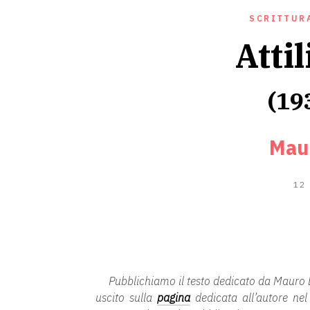
SCRITTUR
Attil
(19
Mau
12
Pubblichiamo il testo dedicato da Mauro B
uscito sulla
pagina
dedicata all’autore nel 