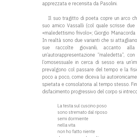
apprezzata e recensita da Pasolini.
Il suo tragitto di poeta copre un arco ch
suo amico Vassalli (col quale scrisse due l
«maledettismo frivolo»; Giorgio Manacorda v
In realtà sono due varianti che si attagliano
sue raccolte giovanili, accanto all
un’autorappresentazione “maledetta”, con
l’omosessuale in cerca di sesso era un’im
prevalgono col passare del tempo e la fisio
poco a poco, come diceva lui autoironicamen
spietata e consolatoria al tempo stesso. Fi
disfacimento progressivo del corpo si intrecc
La testa sul cuscino poso
sono stremato dal riposo
semi dormiente
nella vita
non ho fatto niente