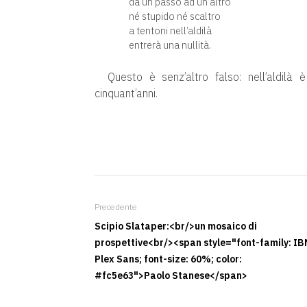
da un passo ad un altro
né stupido né scaltro
a tentoni nell’aldilà
entrerà una nullità.
Questo è senz’altro falso: nell’aldilà 
cinquant’anni.
Precedente
Scipio Slataper:<br/>un mosaico di
prospettive<br/><span style="font-family: IB
Plex Sans; font-size: 60%; color:
#fc5e63">Paolo Stanese</span>