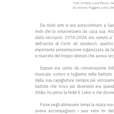
Foto di Maria Luisa Meoni, Sie
Da sinistra: Ruggero Lolini, Atti
Da molti anni si era autoconfinato a San 
inviti che lo smuovessero da casa sua. Anco
dalla necropoli. 1974-2004
, era venuto a
dell’uscita di
Carte da sandwich
, quattr
importante presentazione organizzata da Giov
e risarcirlo del troppo silenzio che aveva ci
Eppure era uomo da conversazione brilla
musicale, comico e tagliente nelle battute, i
dalla sua capigliatura sempre più vistosam
battute che trovo più divertenti era quand
Attilio, ho perso la fede! E Lolini: e che dovre
Forse negli ultimissimi tempi la risata non
aveva accompagnato i suoi versi fin da