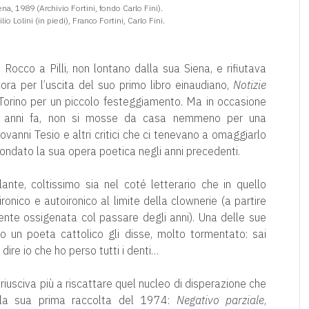
na, 1989 (Archivio Fortini, fondo Carlo Fini).
lio Lolini (in piedi), Franco Fortini, Carlo Fini.
Rocco a Pilli, non lontano dalla sua Siena, e rifiutava
ra per l’uscita del suo primo libro einaudiano,
Notizie
 Torino per un piccolo festeggiamento. Ma in occasione
o anni fa, non si mosse da casa nemmeno per una
anni Tesio e altri critici che ci tenevano a omaggiarlo
rcondato la sua opera poetica negli anni precedenti.
nte, coltissimo sia nel coté letterario che in quello
ronico e autoironico al limite della clownerie (a partire
ente ossigenata col passare degli anni). Una delle sue
o un poeta cattolico gli disse, molto tormentato: sai
i dire io che ho perso tutti i denti…
 riusciva più a riscattare quel nucleo di disperazione che
lla sua prima raccolta del 1974:
Negativo parziale
,