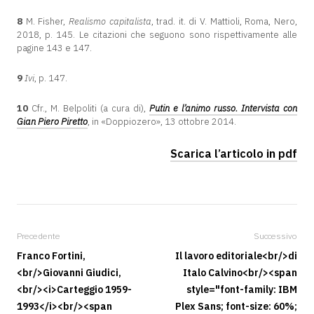
8
M. Fisher,
Realismo capitalista
, trad. it. di V. Mattioli, Roma, Nero,
2018, p. 145. Le citazioni che seguono sono rispettivamente alle
pagine 143 e 147.
9
Ivi
, p. 147.
10
Cfr., M. Belpoliti (a cura di),
Putin e l’animo russo. Intervista con
Gian Piero Piretto
, in «Doppiozero», 13 ottobre 2014.
Scarica l’articolo in pdf
Precedente
Successivo
Franco Fortini,
Il lavoro editoriale<br/>di
<br/>Giovanni Giudici,
Italo Calvino<br/><span
<br/><i>Carteggio 1959-
style="font-family: IBM
1993</i><br/><span
Plex Sans; font-size: 60%;