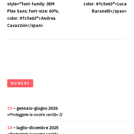
style="font-family: IBM
color: #fc5e63">Luca
Plex Sans; font-size: 60%;
Baranelli</span>
color: #fc5e63">Andrea
Cavazzini</span>
NUMERI
19
– gennaio-giugno 2026
«Proteggete le nostre verità» II
18
– luglio-dicembre 2025