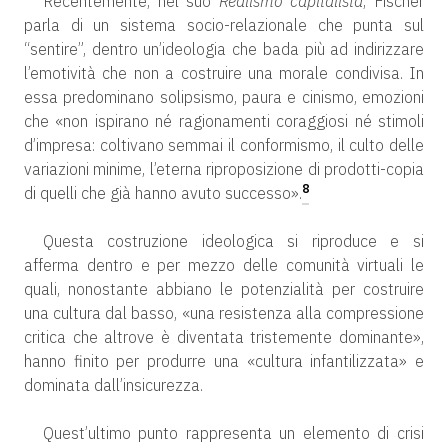
Recentemente, nel suo
Realismo capitalista
, Fischer
parla di un sistema socio-relazionale che punta sul
“sentire”, dentro un’ideologia che bada più ad indirizzare
l’emotività che non a costruire una morale condivisa. In
essa predominano solipsismo, paura e cinismo, emozioni
che «non ispirano né ragionamenti coraggiosi né stimoli
d’impresa: coltivano semmai il conformismo, il culto delle
variazioni minime, l’eterna riproposizione di prodotti-copia
8
di quelli che già hanno avuto successo».
Questa costruzione ideologica si riproduce e si
afferma dentro e per mezzo delle comunità virtuali le
quali, nonostante abbiano le potenzialità per costruire
una cultura dal basso, «una resistenza alla compressione
critica che altrove è diventata tristemente dominante»,
hanno finito per produrre una «cultura infantilizzata» e
dominata dall’insicurezza.
Quest’ultimo punto rappresenta un elemento di crisi