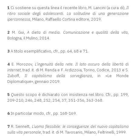
1
Ci sostiene su questa linea il recente libro, M. Lancini (a cura di),
Il
ritiro sociale degli adolescenti. La solitudine di una generazione
iperconnessa
, Milano, Raffaello Cortina editore, 2019.
2
M. Gui,
A dieta di media. Comunicazione e qualità della vita
,
Bologna, il Mulino, 2014.
3
A titolo esemplificativo, cfr., pp. 64, 68 e 71.
4
E. Morozov,
L’ingenuità della rete. Il lato oscuro della libertà di
internet
, trad. it. di M. Renda e F. Ardizzoia, Torino, Codice, 2013 e S.
Zuboff,
Il capitalismo della sorveglianza
, in «Le Monde
Diplomatique», gennaio 2019.
5
Questo scopo è dichiarato con insistenza nel libro. Cfr., pp. 199,
209-210, 246, 248, 252, 254, 37, 351-356, 363-368.
6
In particolar modo, cfr., pp. 168-169.
7
R. Sennett,
L’uomo flessibile: le conseguenze del nuovo capitalismo
sulla vita personale
, trad. it. di M. Tavosanis, Milano, Feltrinelli, 1999.