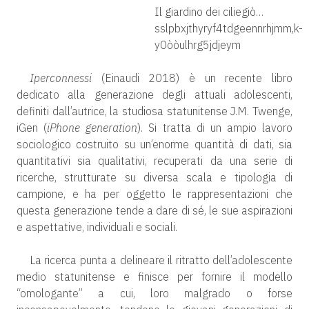
Il giardino dei ciliegiò…
sslpbxjthyryf4tdgeennrhjmm,k-
y0òòulhrg5jdjeym
Iperconnessi
(Einaudi 2018) è un recente libro
dedicato alla generazione degli attuali adolescenti,
definiti dall’autrice, la studiosa statunitense J.M. Twenge,
iGen (
iPhone generation
). Si tratta di un ampio lavoro
sociologico costruito su un’enorme quantità di dati, sia
quantitativi sia qualitativi, recuperati da una serie di
ricerche, strutturate su diversa scala e tipologia di
campione, e ha per oggetto le rappresentazioni che
questa generazione tende a dare di sé, le sue aspirazioni
e aspettative, individuali e sociali.
La ricerca punta a delineare il ritratto dell’adolescente
medio statunitense e finisce per fornire il modello
“omologante” a cui, loro malgrado o forse