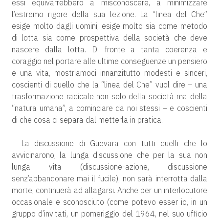
essi equivarrebbero a misconoscere, a minimizzare
l’estremo rigore della sua lezione. La “linea del Che”
esige molto dagli uomini; esige molto sia come metodo
di lotta sia come prospettiva della società che deve
nascere dalla lotta. Di fronte a tanta coerenza e
coraggio nel portare alle ultime conseguenze un pensiero
e una vita, mostriamoci innanzitutto modesti e sinceri,
coscienti di quello che la “linea del Che” vuol dire – una
trasformazione radicale non solo della società ma della
“natura umana”, a cominciare da noi stessi – e coscienti
di che cosa ci separa dal metterla in pratica.
La discussione di Guevara con tutti quelli che lo
avvicinarono, la lunga discussione che per la sua non
lunga vita (discussione-azione, discussione
senz’abbandonare mai il fucile), non sarà interrotta dalla
morte, continuerà ad allagarsi. Anche per un interlocutore
occasionale e sconosciuto (come potevo esser io, in un
gruppo d’invitati, un pomeriggio del 1964, nel suo ufficio