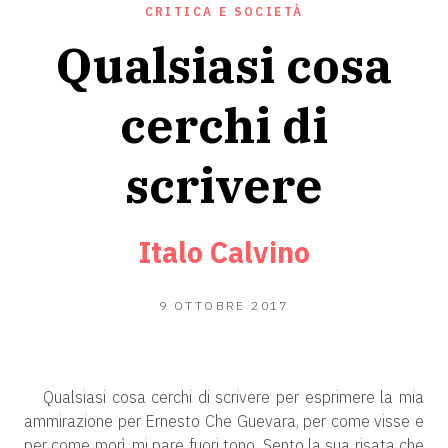
CRITICA E SOCIETÀ
Qualsiasi cosa
cerchi di
scrivere
Italo Calvino
24
9 OTTOBRE 2017
GIUGNO
2020
Qualsiasi cosa cerchi di scrivere per esprimere la mia
ammirazione per Ernesto Che Guevara, per come visse e
per come morì, mi pare fuori tono. Sento la sua risata che