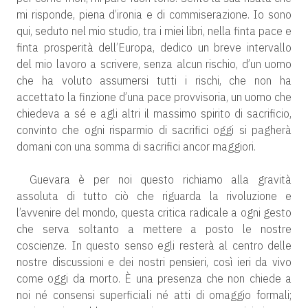
mi risponde, piena d’ironia e di commiserazione. Io sono
qui, seduto nel mio studio, tra i miei libri, nella finta pace e
finta prosperità dell’Europa, dedico un breve intervallo
del mio lavoro a scrivere, senza alcun rischio, d’un uomo
che ha voluto assumersi tutti i rischi, che non ha
accettato la finzione d’una pace provvisoria, un uomo che
chiedeva a sé e agli altri il massimo spirito di sacrificio,
convinto che ogni risparmio di sacrifici oggi si pagherà
domani con una somma di sacrifici ancor maggiori.
Guevara è per noi questo richiamo alla gravità
assoluta di tutto ciò che riguarda la rivoluzione e
l’avvenire del mondo, questa critica radicale a ogni gesto
che serva soltanto a mettere a posto le nostre
coscienze. In questo senso egli resterà al centro delle
nostre discussioni e dei nostri pensieri, così ieri da vivo
come oggi da morto. È una presenza che non chiede a
noi né consensi superficiali né atti di omaggio formali;