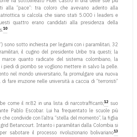
ome ha sottolineato Fidel Castro in una delle sue più
ti alla “pace”: tra coloro che avevano aderito alla
atriottica si calcola che siano stati 5.000 i leaders e
a questi quattro erano candidati alla presidenza della
10
s.
li”) sono sotto inchiesta per legami con i paramilitari, 32
militari, il cugino del presidente Uribe tra questi; la
i marce quanto radicate del sistema colombiano, la
i piedi di piombo se vogliono mettere in salvo la pelle.
mento nel mondo universitario, fa promulgare una nuova
di fare irruzione nelle università a caccia di “terroristi”
12
e come il nr.82 in una lista di narcotrafficanti;
suo
ante Pablo Escobar. Lui ha frequentato le scuole più
 che condivide con l’altra “stella del momento”, la figlia
id Betancourt. Intanto i paramilitari dalla Colombia si
13
per sabotare il processo rivoluzionario bolivariano