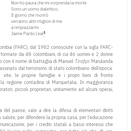
Non ho paura che mi sorprenda la morte.
Sono un uomo dialettico.
Il giorno che morirò
verranno altri migliori di me
a rimpiazzarmi.
1
Jaime Pardo Leal
lombia (FARC), dal 1982 conosciute con la sigla FARC-
 formate da 48 colombiani, di cui 46 uomini e 2 donne
to con il nome di battaglia di Manuel
Tirofijo
Marulanda
sassinato dal terrorismo di stato colombiano dell’epoca.
 vite, le proprie famiglie e i propri beni di fronte
o la regione contadina di Marquetalia. In maggioranza
oratori, piccoli proprietari, unitamente ad alcuni operai,
 del paese, vale a dire la difesa di elementari diritti
lla salute, per difendere la propria casa, per l’educazione
omunicazione, per i crediti statali a bassi interessi che