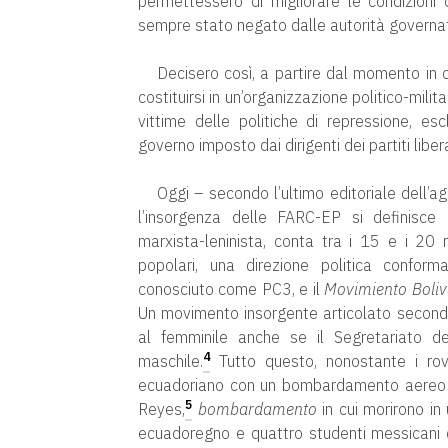
permettessero di migliorare le condizioni
sempre stato negato dalle autorità governat
Decisero così, a partire dal momento in cu
costituirsi in un’organizzazione politico-milita
vittime delle politiche di repressione, e
governo imposto dai dirigenti dei partiti libe
Oggi – secondo l’ultimo editoriale dell
l’insorgenza delle FARC-EP si definisce 
marxista-leninista, conta tra i 15 e i 20 m
popolari, una direzione politica confor
conosciuto come PC3, e il
Movimiento Boliv
Un movimento insorgente articolato secondo
al femminile anche se il Segretariato d
4
maschile.
Tutto questo, nonostante i rovesc
ecuadoriano con un bombardamento aereo de
5
Reyes,
bombardamento
in cui morirono in
ecuadoregno e quattro studenti messicani de