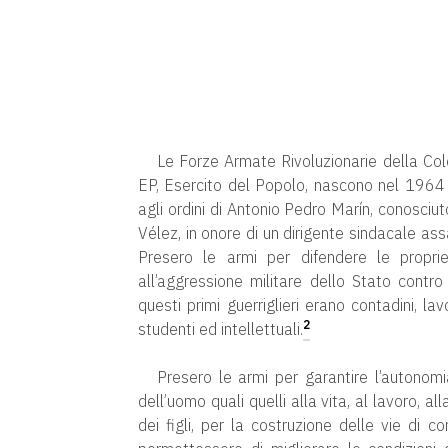
Le Forze Armate Rivoluzionarie della Co
EP, Esercito del Popolo, nascono nel 1964
agli ordini di Antonio Pedro Marín, conosciu
Vélez, in onore di un dirigente sindacale as
Presero le armi per difendere le proprie
all’aggressione militare dello Stato contr
questi primi guerriglieri erano contadini, lav
2
studenti ed intellettuali.
Presero le armi per garantire l’autonomia
dell’uomo quali quelli alla vita, al lavoro, a
dei figli, per la costruzione delle vie di c