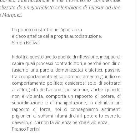
idarietà internazionale e nel movimento continentale
lizzata da un giornalista colombiano di Telesur ad uno
n Márquez.
Un popolo costretto nell’ignoranza
è cieco artefice della propria autodistruzione.
Simon Bolívar
Ridotti a questo livello puerile di riflessione, incapaci di
capire quali processi contraddittori, e perché non dirlo
(usiamo una parola demonizzata) dialettici, passino
fra comportamento etico, comportamento giuridico e
comportamento politico; desiderosi solo di sottrarci
alla tragicità dell’azione che sempre, anche quando
non è violenta, comporta un rapporto di potere, di
subordinazione e di manipolazione, in definitiva un
rapporto di forza, noi ci consegniamo altrimenti
prigionieri ai sofismi infami di chi il potere lo esercita
davvero, di chi non fa violenza perché è violenza.
Franco Fortini