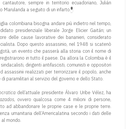
 cantautore, sempre in territorio ecuadoriano, Julián
8
o Marulanda a seguito di un infarto.
.
iglia colombiana bisogna andare più indietro nel tempo,
idato presidenziale liberale Jorge Elicier Gaitán; un
re delle cause lavorative dei bananieri, considerato
ocialista. Dopo questo assassinio, nel 1948 si scatenò
ogotà, un evento che passerà alla storia con il nome di
egistrarono in tutto il paese. Da allora la Colombia è il
sindacalisti, dirigenti antifascisti, comunisti e oppositori
 assassinii realizzati per terrorizzare il popolo, anche
i paramilitari al servizio del governo e dello Stato.
cratica
dell’attuale presidente Álvaro Uribe Vélez, ha
lazados
, ovvero qualcosa come 4 milioni di persone,
tato ad abbandonare le proprie case e le proprie terre.
genza umanitaria dell’Americalatina secondo i dati delle
vi al mondo.