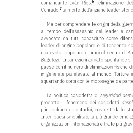
6
comandante Iván Ríos;
l’eliminazione del
7
Conrado;
la morte dell’anziano leader storic
Ma per comprendere le origini della guerr
al tempo dell’assassinio del leader e cand
avvocato da tutti conosciuto come difenso
leader di origine popolare e di tendenza s
una rivolta popolare e bruciò il centro di B
Bogotazo
. Insurrezioni armate spontanee si r
paese con il numero di eliminazioni fisiche di 
in generale più elevato al mondo. Torture ed
squartando corpi con le motoseghe da parte d
La politica cosiddetta di
seguridad demo
prodotto il fenomeno dei cosiddetti
desp
principalmente contadini, costretti dallo s
Interi paesi smobilitati, la più grande emer
organizzazioni internazionali e tra le più gra