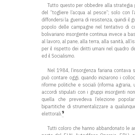
Tutto questo per obbedire alla strategia p
del “togliere l’acqua al pesce”; solo con 
diffondersi la guerra di resistenza, quindi il
popolo delle campagne nel tentativo di c
bolivariano insorgente continua invece a basa
al lavoro, al pane, alla terra, alla sanità, al
per il rispetto dei diritti umani nel quadro d
ed il Socialismo.
Nel 1984, l’insorgenza fariana contava s
può contare oggi, quando iniziarono i collo
riforme politiche e sociali (riforma agraria
accordi stipulati con i gruppi insorgenti 
quella che prevedeva l’elezione popolare
bipartitiche di strumentalizzare a qualunqu
9
elettorali.
Tutti coloro che hanno abbandonato le arm