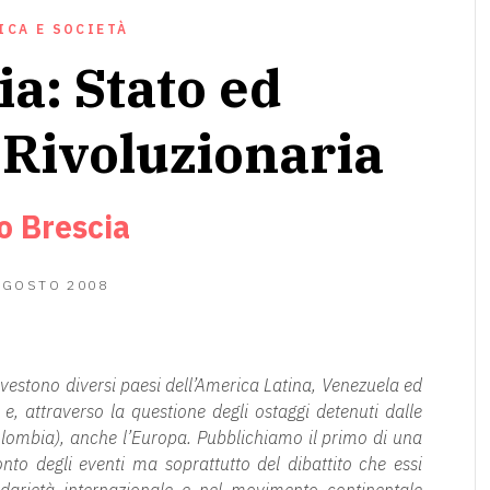
ICA E SOCIETÀ
a: Stato ed
 Rivoluzionaria
o Brescia
11
AGOSTO 2008
GIUGNO
2020
nvestono diversi paesi dell’America Latina, Venezuela ed
e, attraverso la questione degli ostaggi detenuti dalle
lombia), anche l’Europa. Pubblichiamo il primo di una
onto degli eventi ma soprattutto del dibattito che essi