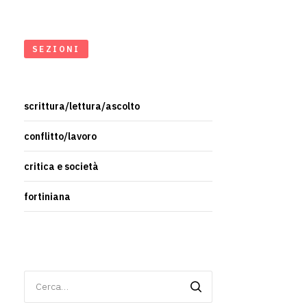
SEZIONI
scrittura/lettura/ascolto
conflitto/lavoro
critica e società
fortiniana
Ricerca
per: