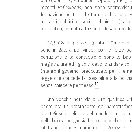
parte del ELN, Autodifesa Operaia, EPL), c
recenti
Reflexiones
, non sono sopravvissu
formazione politica elettorale dell’Unione P
militanti politici e sociali eliminati, (tr
repubblica), e molti altri sono i desaparecido
Oggi, 68 congressisti (gli italici “onorevo
sono in galera per vincoli con le forze para
corruzione e la concussione sono le bas
magistratura ed i giudici devono andare con 
Intanto il governo, preoccupato per il fer
legge che concede la possibilità alla polizia 
11
senza chiedere permesso.
Una vecchia nota della CIA qualifica Urib
padre era un prestanome del narcotraffic
prestigiose ed elitarie del mondo, particolare
della buona borghesia franco-colombiana Ingr
infiltrano clandestinamente in Venezuela 