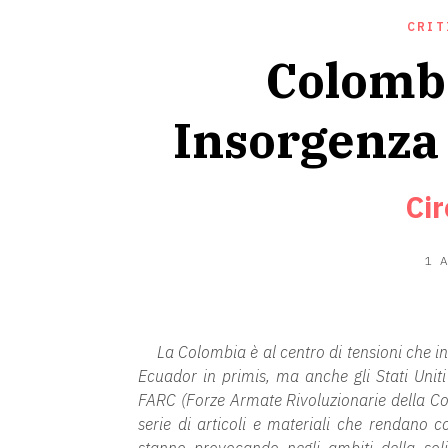
CRIT
Colombi
Insorgenza
Cir
1 
La Colombia è al centro di tensioni che i
Ecuador in primis, ma anche gli Stati Uniti 
FARC (Forze Armate Rivoluzionarie della Co
serie di articoli e materiali che rendano c