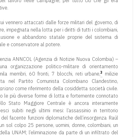
 del lavoro nelle campagne, per tutto ciò che gli era
ive.
i vennero attaccati dalle forze militari del governo, di
re, impegnata nella lotta per i diritti di tutti i colombiani,
sclusione e abbandono statale proprie del sistema di
rale e conservatore al potere.
’agenzia ANNCOL (Agenzia di Notizie Nuova Colombia) –
una organizzazione politico-militare di orientamento
3
ila membri, 60 fronti, 7 blocchi, reti urbane,
milizie
mata nel Partito Comunista Colombiano Clandestino,
ariano
come riferimento della cosiddetta società civile.
 le più diverse forme di lotta e fortemente connotato
ello Stato Maggiore Centrale è ancora interamente
i subiti negli ultimi mesi: l’assassinio in territorio
l facente funzioni diplomatiche dell’insorgenza Raúl
 un sol colpo 25 persone, uomini, donne, colombiani, un
lla UNAM; l’eliminazione da parte di un infiltrato del