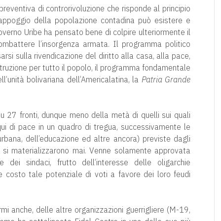
reventiva di controrivoluzione che risponde al principio
l’appoggio della popolazione contadina può esistere e
 governo Uribe ha pensato bene di colpire ulteriormente il
ombattere l’insorgenza armata. Il programma politico
rsi sulla rivendicazione del diritto alla casa, alla pace,
l’istruzione per tutto il popolo, il programma fondamentale
ell’unità bolivariana dell’Americalatina, la
Patria Grande
u 27 fronti, dunque meno della metà di quelli sui quali
qui di pace in un quadro di tregua, successivamente le
, urbana, dell’educazione ed altre ancora) previste dagli
non si materializzarono mai. Venne solamente approvata
 dei sindaci, frutto dell’interesse delle oligarchie
e costo tale potenziale di voti a favore dei loro feudi
i anche, delle altre organizzazioni guerrigliere (M-19,