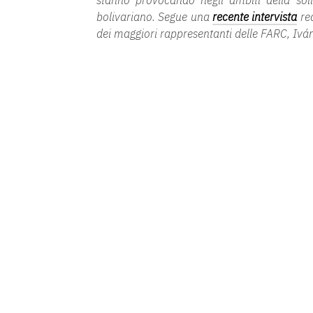
stanno provocando negli ambiti della sol
bolivariano. Segue una
recente intervista
rea
dei maggiori rappresentanti delle FARC, Ivá