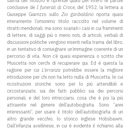
salma del filosofo e riprende quasi per intero le parole
conclusive de
I funerali di Croce
, del 1952; la lettera a
Giuseppe Giarrizzo sullo
Zio garibaldino
riporta quasi
interamente l’omonimo titolo raccolto nel volume di
ritratti meridionali; ma sono svariati i casi in cui frammenti
di lettere, di saggi più o meno noti, di articoli, verbali di
discussioni politiche vengono inseriti nella trama del libro,
in un tentativo di consegnare un’immagine coerente di un
percorso di vita. Non c’è quasi esperienza o scritto che
Muscetta non cerchi di recuperare qui. Ed è questa la
ragione per cui
L’erranza
potrebbe essere la migliore
introduzione per chi non ha letto nulla di Muscetta, le cui
ricostruzioni storiche sono per lo più attendibili e
circostanziate, sia dei fatti pubblici sia dei percorsi
personali, e del loro intrecciarsi, cosa che è poi la più
attraente nel genere dell’autobiografia. Sono “anni
interessanti”, per usare il titolo dell’autobiografia di un
altro grande vecchio, lo storico inglese Hobsbawm.
Dall’infanzia avellinese, in cui è evidente il richiamo alla