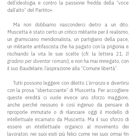
dell’ideologia e contro la passione fredda della “voce
dall’alto” del Partito».
Ma non dobbiamo nasconderci dietro a un dito.
Muscetta è stato certo un critico militante per il realismo,
un gramsciano meridionalista, un partigiano della pace,
un militante antifascista che ha pagato con la prigionia e
rischiando la vita le sue scelte (cfr. la lettera 21,
Il
gradino per diventar romani
), e non ha mai rinnegato, con
il suo Baudelaire, l’aspirazione alla “Comune libertà”.
Tutti possono leggere con diletto
L’erranza
e divertirsi
con la prosa “sbertucciante” di Muscetta. Per accogliere
queste eredità ci vuole invece uno sforzo maggiore,
anche perché nessuno è così ingenuo da pensare di
riproporle immutate o di rilanciare oggi il modello di
intellettuale incarnato da Muscetta. Ma il suo sforzo di
essere un intellettuale organico al movimento dei
lavoratori, nei suoi esiti più felici come nei suoi ormai fin