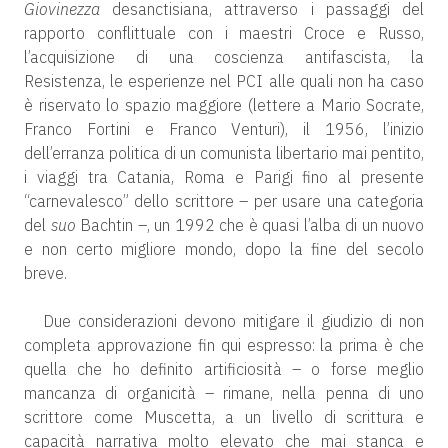
Giovinezza
desanctisiana, attraverso i passaggi del
rapporto conflittuale con i maestri Croce e Russo,
l’acquisizione di una coscienza antifascista, la
Resistenza, le esperienze nel PCI alle quali non ha caso
è riservato lo spazio maggiore (lettere a Mario Socrate,
Franco Fortini e Franco Venturi), il 1956, l’inizio
dell’erranza politica di un comunista libertario mai pentito,
i viaggi tra Catania, Roma e Parigi fino al presente
“carnevalesco” dello scrittore – per usare una categoria
del
suo
Bachtin –, un 1992 che è quasi l’alba di un nuovo
e non certo migliore mondo, dopo la fine del secolo
breve.
Due considerazioni devono mitigare il giudizio di non
completa approvazione fin qui espresso: la prima è che
quella che ho definito artificiosità – o forse meglio
mancanza di organicità – rimane, nella penna di uno
scrittore come Muscetta, a un livello di scrittura e
capacità narrativa molto elevato che mai stanca e