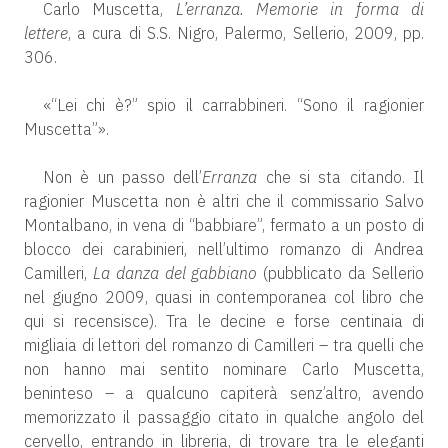
Carlo Muscetta,
L’erranza. Memorie in forma di
lettere
, a cura di S.S. Nigro, Palermo, Sellerio, 2009, pp.
306.
«“Lei chi è?” spio il carrabbineri. “Sono il ragionier
Muscetta”».
Non è un passo dell’
Erranza
che si sta citando. Il
ragionier Muscetta non è altri che il commissario Salvo
Montalbano, in vena di “babbiare”, fermato a un posto di
blocco dei carabinieri, nell’ultimo romanzo di Andrea
Camilleri,
La danza del gabbiano
(pubblicato da Sellerio
nel giugno 2009, quasi in contemporanea col libro che
qui si recensisce). Tra le decine e forse centinaia di
migliaia di lettori del romanzo di Camilleri – tra quelli che
non hanno mai sentito nominare Carlo Muscetta,
beninteso – a qualcuno capiterà senz’altro, avendo
memorizzato il passaggio citato in qualche angolo del
cervello, entrando in libreria, di trovare tra le eleganti