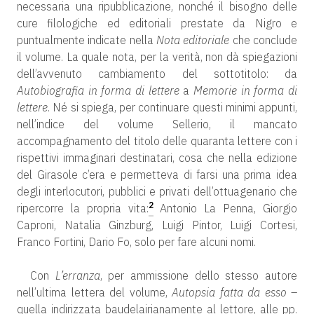
necessaria una ripubblicazione, nonché il bisogno delle
cure filologiche ed editoriali prestate da Nigro e
puntualmente indicate nella
Nota editoriale
che conclude
il volume. La quale nota, per la verità, non dà spiegazioni
dell’avvenuto cambiamento del sottotitolo: da
Autobiografia in forma di lettere
a
Memorie in forma di
lettere
. Né si spiega, per continuare questi minimi appunti,
nell’indice del volume Sellerio, il mancato
accompagnamento del titolo delle quaranta lettere con i
rispettivi immaginari destinatari, cosa che nella edizione
del Girasole c’era e permetteva di farsi una prima idea
degli interlocutori, pubblici e privati dell’ottuagenario che
2
ripercorre la propria vita:
Antonio La Penna, Giorgio
Caproni, Natalia Ginzburg, Luigi Pintor, Luigi Cortesi,
Franco Fortini, Dario Fo, solo per fare alcuni nomi.
Con
L’erranza
, per ammissione dello stesso autore
nell’ultima lettera del volume,
Autopsia fatta da esso
–
quella indirizzata baudelairianamente al lettore, alle pp.