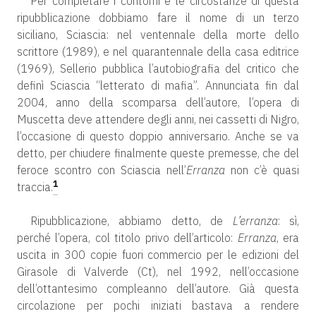
Per completare i contorni e le circostanze di questa
ripubblicazione dobbiamo fare il nome di un terzo
siciliano, Sciascia: nel ventennale della morte dello
scrittore (1989), e nel quarantennale della casa editrice
(1969), Sellerio pubblica l’autobiografia del critico che
definì Sciascia “letterato di mafia”. Annunciata fin dal
2004, anno della scomparsa dell’autore, l’opera di
Muscetta deve attendere degli anni, nei cassetti di Nigro,
l’occasione di questo doppio anniversario. Anche se va
detto, per chiudere finalmente queste premesse, che del
feroce scontro con Sciascia nell’
Erranza
non c’è quasi
1
traccia.
Ripubblicazione, abbiamo detto, de
L’erranza
: sì,
perché l’opera, col titolo privo dell’articolo:
Erranza
, era
uscita in 300 copie fuori commercio per le edizioni del
Girasole di Valverde (Ct), nel 1992, nell’occasione
dell’ottantesimo compleanno dell’autore. Già questa
circolazione per pochi iniziati bastava a rendere