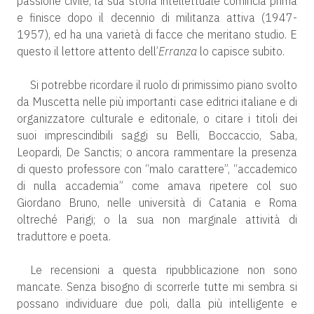
passione civile, la sua storia intellettuale comincia prima
e finisce dopo il decennio di militanza attiva (1947-
1957), ed ha una varietà di facce che meritano studio. E
questo il lettore attento dell’
Erranza
lo capisce subito.
Si potrebbe ricordare il ruolo di primissimo piano svolto
da Muscetta nelle più importanti case editrici italiane e di
organizzatore culturale e editoriale, o citare i titoli dei
suoi imprescindibili saggi su Belli, Boccaccio, Saba,
Leopardi, De Sanctis; o ancora rammentare la presenza
di questo professore con “malo carattere”, “accademico
di nulla accademia” come amava ripetere col suo
Giordano Bruno, nelle università di Catania e Roma
oltreché Parigi; o la sua non marginale attività di
traduttore e poeta.
Le recensioni a questa ripubblicazione non sono
mancate. Senza bisogno di scorrerle tutte mi sembra si
possano individuare due poli, dalla più intelligente e