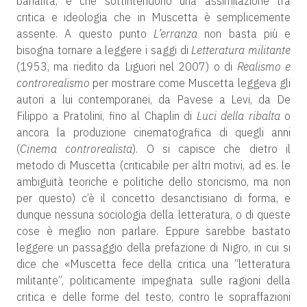
banalità, e che sottintendono una assimilazione tra
critica e ideologia che in Muscetta è semplicemente
assente. A questo punto
L’erranza
non basta più e
bisogna tornare a leggere i saggi di
Letteratura militante
(1953, ma riedito da Liguori nel 2007) o di
Realismo e
controrealismo
per mostrare come Muscetta leggeva gli
autori a lui contemporanei, da Pavese a Levi, da De
Filippo a Pratolini, fino al Chaplin di
Luci della ribalta
o
ancora la produzione cinematografica di quegli anni
(
Cinema controrealista
). O si capisce che dietro il
metodo di Muscetta (criticabile per altri motivi, ad es. le
ambiguità teoriche e politiche dello storicismo, ma non
per questo) c’è il concetto desanctisiano di forma, e
dunque nessuna sociologia della letteratura, o di queste
cose è meglio non parlare. Eppure sarebbe bastato
leggere un passaggio della prefazione di Nigro, in cui si
dice che «Muscetta fece della critica una “letteratura
militante”, politicamente impegnata sulle ragioni della
critica e delle forme del testo, contro le sopraffazioni