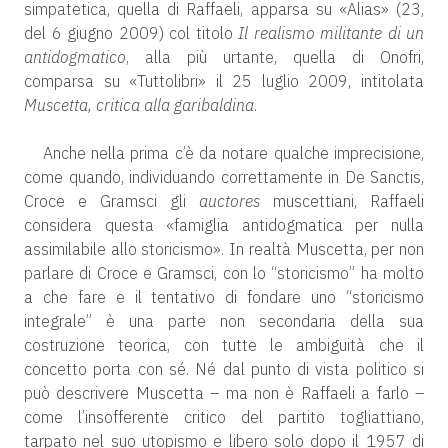
simpatetica, quella di Raffaeli, apparsa su «Alias» (23,
del 6 giugno 2009) col titolo
Il realismo militante di un
antidogmatico
, alla più urtante, quella di Onofri,
comparsa su «Tuttolibri» il 25 luglio 2009, intitolata
Muscetta, critica alla garibaldina
.
Anche nella prima c’è da notare qualche imprecisione,
come quando, individuando correttamente in De Sanctis,
Croce e Gramsci gli
auctores
muscettiani, Raffaeli
considera questa «famiglia antidogmatica per nulla
assimilabile allo storicismo». In realtà Muscetta, per non
parlare di Croce e Gramsci, con lo “storicismo” ha molto
a che fare e il tentativo di fondare uno “storicismo
integrale” è una parte non secondaria della sua
costruzione teorica, con tutte le ambiguità che il
concetto porta con sé. Né dal punto di vista politico si
può descrivere Muscetta – ma non è Raffaeli a farlo –
come l’insofferente critico del partito togliattiano,
tarpato nel suo utopismo e libero solo dopo il 1957 di