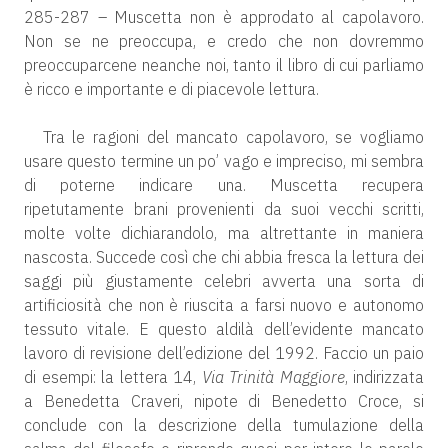
285-287 – Muscetta non è approdato al capolavoro.
Non se ne preoccupa, e credo che non dovremmo
preoccuparcene neanche noi, tanto il libro di cui parliamo
è ricco e importante e di piacevole lettura.
Tra le ragioni del mancato capolavoro, se vogliamo
usare questo termine un po’ vago e impreciso, mi sembra
di poterne indicare una. Muscetta recupera
ripetutamente brani provenienti da suoi vecchi scritti,
molte volte dichiarandolo, ma altrettante in maniera
nascosta. Succede così che chi abbia fresca la lettura dei
saggi più giustamente celebri avverta una sorta di
artificiosità che non è riuscita a farsi nuovo e autonomo
tessuto vitale. E questo aldilà dell’evidente mancato
lavoro di revisione dell’edizione del 1992. Faccio un paio
di esempi: la lettera 14,
Via Trinità Maggiore
, indirizzata
a Benedetta Craveri, nipote di Benedetto Croce, si
conclude con la descrizione della tumulazione della