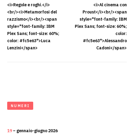
<i>Regole e roghi.</i>
<i>Al cinema con
<br/><i>Metamorfosi del
Proust</i><br/><span
razzismo</i><br/><span
style="font-family: IBM
style="font-family: IBM
Plex Sans; font-size: 60%;
Plex Sans; font-size: 60%;
color:
color: #fc5e63">Luca
#fc5e63">Alessandro
Lenzini</span>
Cadoni</span>
NUMERI
19
– gennaio-giugno 2026