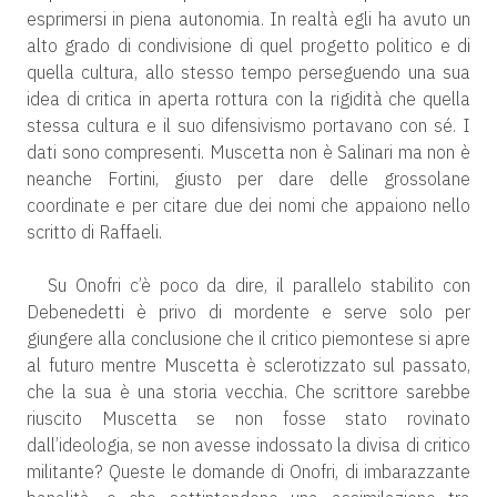
esprimersi in piena autonomia. In realtà egli ha avuto un
alto grado di condivisione di quel progetto politico e di
quella cultura, allo stesso tempo perseguendo una sua
idea di critica in aperta rottura con la rigidità che quella
stessa cultura e il suo difensivismo portavano con sé. I
dati sono compresenti. Muscetta non è Salinari ma non è
neanche Fortini, giusto per dare delle grossolane
coordinate e per citare due dei nomi che appaiono nello
scritto di Raffaeli.
Su Onofri c’è poco da dire, il parallelo stabilito con
Debenedetti è privo di mordente e serve solo per
giungere alla conclusione che il critico piemontese si apre
al futuro mentre Muscetta è sclerotizzato sul passato,
che la sua è una storia vecchia. Che scrittore sarebbe
riuscito Muscetta se non fosse stato rovinato
dall’ideologia, se non avesse indossato la divisa di critico
militante? Queste le domande di Onofri, di imbarazzante