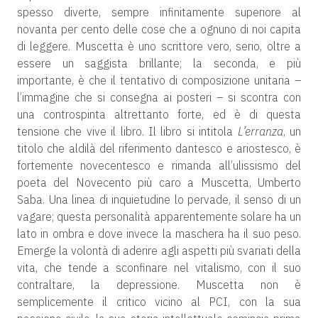
spesso diverte, sempre infinitamente superiore al
novanta per cento delle cose che a ognuno di noi capita
di leggere. Muscetta è uno scrittore vero, serio, oltre a
essere un saggista brillante; la seconda, e più
importante, è che il tentativo di composizione unitaria –
l’immagine che si consegna ai posteri – si scontra con
una controspinta altrettanto forte, ed è di questa
tensione che vive il libro. Il libro si intitola
L’erranza
, un
titolo che aldilà del riferimento dantesco e ariostesco, è
fortemente novecentesco e rimanda all’ulissismo del
poeta del Novecento più caro a Muscetta, Umberto
Saba. Una linea di inquietudine lo pervade, il senso di un
vagare; questa personalità apparentemente solare ha un
lato in ombra e dove invece la maschera ha il suo peso.
Emerge la volontà di aderire agli aspetti più svariati della
vita, che tende a sconfinare nel vitalismo, con il suo
contraltare, la depressione. Muscetta non è
semplicemente il critico vicino al PCI, con la sua