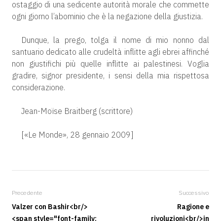
ostaggio di una sedicente autorità morale che commette
ogni giorno l’abominio che è la negazione della giustizia.
Dunque, la prego, tolga il nome di mio nonno dal
santuario dedicato alle crudeltà inflitte agli ebrei affinché
non giustifichi più quelle inflitte ai palestinesi. Voglia
gradire, signor presidente, i sensi della mia rispettosa
considerazione.
Jean-Moïse Braitberg (scrittore)
[«Le Monde», 28 gennaio 2009]
Precedente
Successivo
Valzer con Bashir<br/>
Ragione e
<span style="font-family:
rivoluzioni<br/>in