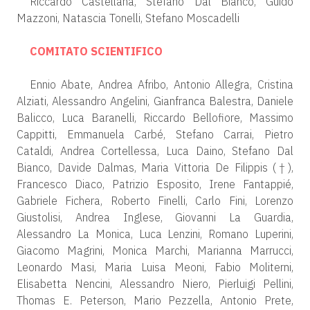
Riccardo Castellana, Stefano Dal Bianco, Guido
Mazzoni, Natascia Tonelli, Stefano Moscadelli
COMITATO SCIENTIFICO
Ennio Abate, Andrea Afribo, Antonio Allegra, Cristina
Alziati, Alessandro Angelini, Gianfranca Balestra, Daniele
Balicco, Luca Baranelli, Riccardo Bellofiore, Massimo
Cappitti, Emmanuela Carbé, Stefano Carrai, Pietro
Cataldi, Andrea Cortellessa, Luca Daino, Stefano Dal
Bianco, Davide Dalmas, Maria Vittoria De Filippis (†),
Francesco Diaco, Patrizio Esposito, Irene Fantappié,
Gabriele Fichera, Roberto Finelli, Carlo Fini, Lorenzo
Giustolisi, Andrea Inglese, Giovanni La Guardia,
Alessandro La Monica, Luca Lenzini, Romano Luperini,
Giacomo Magrini, Monica Marchi, Marianna Marrucci,
Leonardo Masi, Maria Luisa Meoni, Fabio Moliterni,
Elisabetta Nencini, Alessandro Niero, Pierluigi Pellini,
Thomas E. Peterson, Mario Pezzella, Antonio Prete,